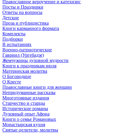
Православное вероучение и катехизис
Посты и Праздники
Ответы на вопросы
Детские
Проза и публицистика
Книги карманного формата
Комплекты
Подборки
В испытаниях
Военно-патриотические
Гавриил (Ургебадзе)
Жемчужины духовной мудрости
Книги к праздникам июля
Материнская молитва
О Богородице
О Кресте
Православные книги для женщин
Непридуманные рассказы
Многотомные издания
Старчество и старцы
Исторические романы
Духовный опыт Афона
Книги о семье Романовых
Монастырская кухня
Святые целители, молитвы