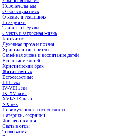
Азы православия
Новоначальным
О богослужениях
О храме и традициях
Праздники
Таинства Церкви
Смерть и загробная жизнь
Катехизис
Духовная проза и поэзия
Христианские притчи
Семейная жизнь и воспитание детей
Воспитание детей
Христианский брак
Жития святых
Ветхозаветные
I-III века
IV-VIII века
IX-XV века
XVI-XIX века
XX век
Новомученики и исповедники
Патерики, сборники
Жизнеописания
Святые отцы
Толкования