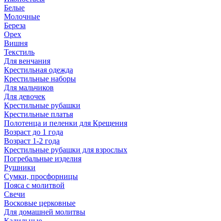
Белые
Молочные
Береза
Орех
Вишня
Текстиль
Для венчания
Крестильная одежда
Крестильные наборы
Для мальчиков
Для девочек
Крестильные рубашки
Крестильные платья
Полотенца и пеленки для Крещения
Возраст до 1 года
Возраст 1-2 года
Крестильные рубашки для взрослых
Погребальные изделия
Рушники
Сумки, просфорницы
Пояса с молитвой
Свечи
Восковые церковные
Для домашней молитвы
Кадильные