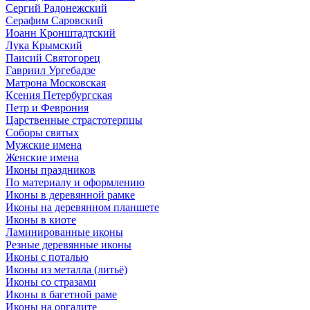
Сергий Радонежский
Серафим Саровский
Иоанн Кронштадтский
Лука Крымский
Паисий Святогорец
Гавриил Ургебадзе
Матрона Московская
Ксения Петербургская
Петр и Феврония
Царственные страстотерпцы
Соборы святых
Мужские имена
Женские имена
Иконы праздников
По материалу и оформлению
Иконы в деревянной рамке
Иконы на деревянном планшете
Иконы в киоте
Ламинированные иконы
Резные деревянные иконы
Иконы с поталью
Иконы из металла (литьё)
Иконы со стразами
Иконы в багетной раме
Иконы на оргалите