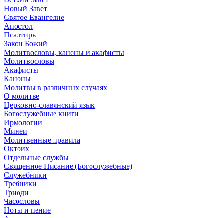
Новый Завет
Святое Евангелие
Апостол
Псалтирь
Закон Божий
Молитвословы, каноны и акафисты
Молитвословы
Акафисты
Каноны
Молитвы в различных случаях
О молитве
Церковно-славянский язык
Богослужебные книги
Ирмологии
Минеи
Молитвенные правила
Октоих
Отдельные службы
Священное Писание (Богослужебные)
Служебники
Требники
Триоди
Часословы
Ноты и пение