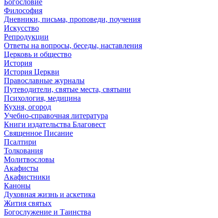
Богословие
Философия
Дневники, письма, проповеди, поучения
Искусство
Репродукции
Ответы на вопросы, беседы, наставления
Церковь и общество
История
История Церкви
Православные журналы
Путеводители, святые места, святыни
Психология, медицина
Кухня, огород
Учебно-справочная литература
Книги издательства Благовест
Священное Писание
Псалтири
Толкования
Молитвословы
Акафисты
Акафистники
Каноны
Духовная жизнь и аскетика
Жития святых
Богослужение и Таинства