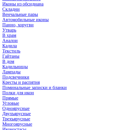
Иконы из обсидиана
Складни
Венчальные пары
Автомобильные иконы
Панно, хоругви
Утварь
В храм
Аналои
Кадила
Текстиль
Гайтаны
В дом
Кадильницы
Лампады
Подсвечники
Кресты и распятия
Поминальные записки и бланки
Полки для икон
Прямые
Угловые
Одноярусные
Двухъярусные
Трехъярусные
Многоярусные
Иконостасы