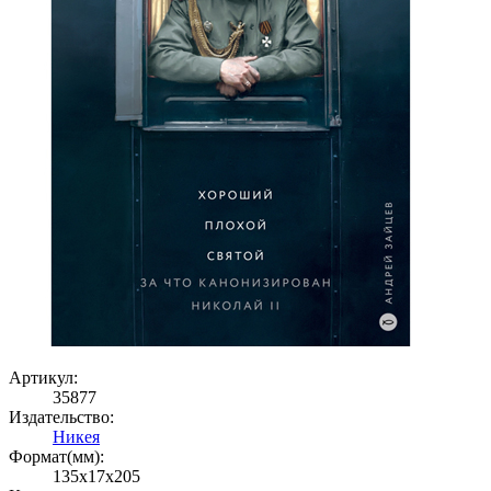
Артикул:
35877
Издательство:
Никея
Формат(мм):
135x17x205