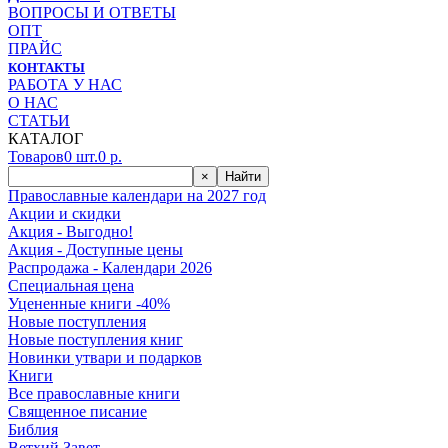
ВОПРОСЫ И ОТВЕТЫ
ОПТ
ПРАЙС
КОНТАКТЫ
РАБОТА У НАС
О НАС
СТАТЬИ
КАТАЛОГ
Товаров
0
шт.
0
р.
×
Найти
Православные календари на 2027 год
Акции и скидки
Акция - Выгодно!
Акция - Доступные цены
Распродажа - Календари 2026
Специальная цена
Уцененные книги -40%
Новые поступления
Новые поступления книг
Новинки утвари и подарков
Книги
Все православные книги
Священное писание
Библия
Ветхий Завет