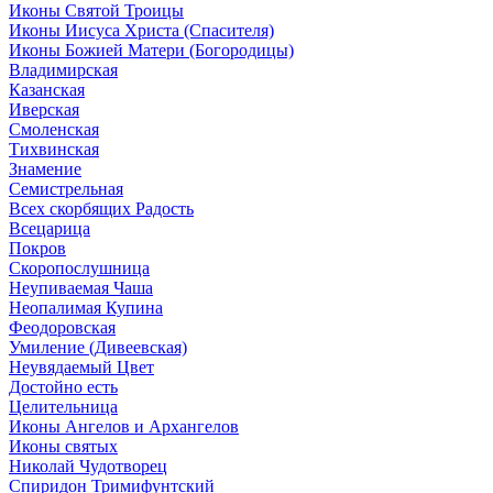
Иконы Святой Троицы
Иконы Иисуса Христа (Спасителя)
Иконы Божией Матери (Богородицы)
Владимирская
Казанская
Иверская
Смоленская
Тихвинская
Знамение
Семистрельная
Всех скорбящих Радость
Всецарица
Покров
Скоропослушница
Неупиваемая Чаша
Неопалимая Купина
Феодоровская
Умиление (Дивеевская)
Неувядаемый Цвет
Достойно есть
Целительница
Иконы Ангелов и Архангелов
Иконы святых
Николай Чудотворец
Спиридон Тримифунтский