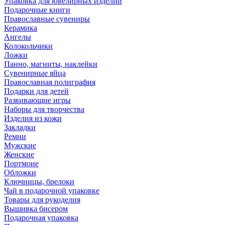
Упаковка для ювелирных изделий
Подарочные книги
Православные сувениры
Керамика
Ангелы
Колокольчики
Ложки
Панно, магниты, наклейки
Сувенирные яйца
Православная полиграфия
Подарки для детей
Развивающие игры
Наборы для творчества
Изделия из кожи
Закладки
Ремни
Мужские
Женские
Портмоне
Обложки
Ключницы, брелоки
Чай в подарочной упаковке
Товары для рукоделия
Вышивка бисером
Подарочная упаковка