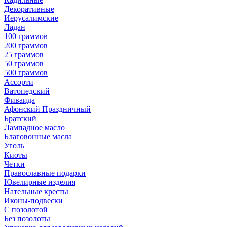
Декоративные
Иерусалимские
Ладан
100 граммов
200 граммов
25 граммов
50 граммов
500 граммов
Ассорти
Ватопедский
Фиваида
Афонский Праздничный
Братский
Лампадное масло
Благовонные масла
Уголь
Киоты
Четки
Православные подарки
Ювелирные изделия
Нательные кресты
Иконы-подвески
С позолотой
Без позолоты