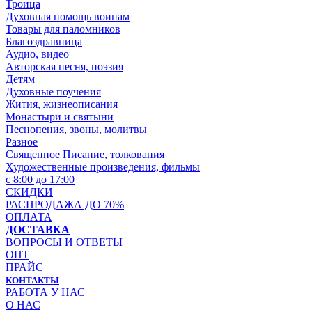
Троица
Духовная помощь воинам
Товары для паломников
Благоздравница
Аудио, видео
Авторская песня, поэзия
Детям
Духовные поучения
Жития, жизнеописания
Монастыри и святыни
Песнопения, звоны, молитвы
Разное
Священное Писание, толкования
Художественные произведения, фильмы
с 8:00 до 17:00
СКИДКИ
РАСПРОДАЖА ДО 70%
ОПЛАТА
ДОСТАВКА
ВОПРОСЫ И ОТВЕТЫ
ОПТ
ПРАЙС
КОНТАКТЫ
РАБОТА У НАС
О НАС