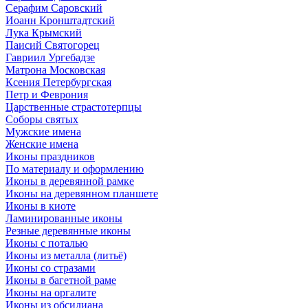
Серафим Саровский
Иоанн Кронштадтский
Лука Крымский
Паисий Святогорец
Гавриил Ургебадзе
Матрона Московская
Ксения Петербургская
Петр и Феврония
Царственные страстотерпцы
Соборы святых
Мужские имена
Женские имена
Иконы праздников
По материалу и оформлению
Иконы в деревянной рамке
Иконы на деревянном планшете
Иконы в киоте
Ламинированные иконы
Резные деревянные иконы
Иконы с поталью
Иконы из металла (литьё)
Иконы со стразами
Иконы в багетной раме
Иконы на оргалите
Иконы из обсидиана