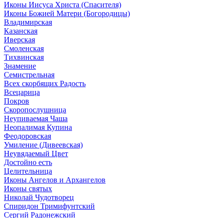
Иконы Иисуса Христа (Спасителя)
Иконы Божией Матери (Богородицы)
Владимирская
Казанская
Иверская
Смоленская
Тихвинская
Знамение
Семистрельная
Всех скорбящих Радость
Всецарица
Покров
Скоропослушница
Неупиваемая Чаша
Неопалимая Купина
Феодоровская
Умиление (Дивеевская)
Неувядаемый Цвет
Достойно есть
Целительница
Иконы Ангелов и Архангелов
Иконы святых
Николай Чудотворец
Спиридон Тримифунтский
Сергий Радонежский