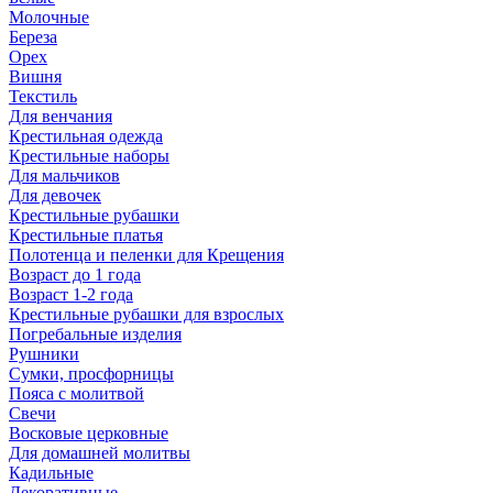
Молочные
Береза
Орех
Вишня
Текстиль
Для венчания
Крестильная одежда
Крестильные наборы
Для мальчиков
Для девочек
Крестильные рубашки
Крестильные платья
Полотенца и пеленки для Крещения
Возраст до 1 года
Возраст 1-2 года
Крестильные рубашки для взрослых
Погребальные изделия
Рушники
Сумки, просфорницы
Пояса с молитвой
Свечи
Восковые церковные
Для домашней молитвы
Кадильные
Декоративные