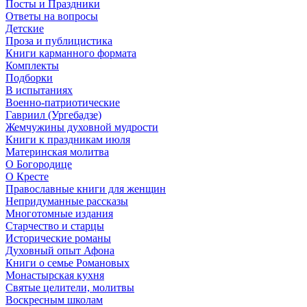
Посты и Праздники
Ответы на вопросы
Детские
Проза и публицистика
Книги карманного формата
Комплекты
Подборки
В испытаниях
Военно-патриотические
Гавриил (Ургебадзе)
Жемчужины духовной мудрости
Книги к праздникам июля
Материнская молитва
О Богородице
О Кресте
Православные книги для женщин
Непридуманные рассказы
Многотомные издания
Старчество и старцы
Исторические романы
Духовный опыт Афона
Книги о семье Романовых
Монастырская кухня
Святые целители, молитвы
Воскресным школам