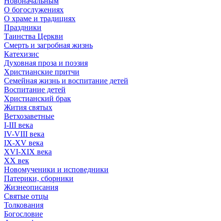
Новоначальным
О богослужениях
О храме и традициях
Праздники
Таинства Церкви
Смерть и загробная жизнь
Катехизис
Духовная проза и поэзия
Христианские притчи
Семейная жизнь и воспитание детей
Воспитание детей
Христианский брак
Жития святых
Ветхозаветные
I-III века
IV-VIII века
IX-XV века
XVI-XIX века
XX век
Новомученики и исповедники
Патерики, сборники
Жизнеописания
Святые отцы
Толкования
Богословие