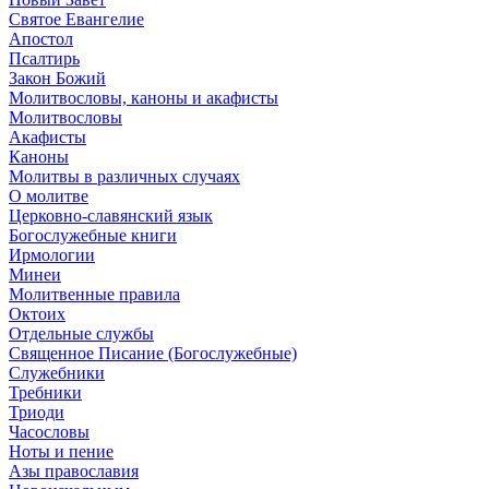
Святое Евангелие
Апостол
Псалтирь
Закон Божий
Молитвословы, каноны и акафисты
Молитвословы
Акафисты
Каноны
Молитвы в различных случаях
О молитве
Церковно-славянский язык
Богослужебные книги
Ирмологии
Минеи
Молитвенные правила
Октоих
Отдельные службы
Священное Писание (Богослужебные)
Служебники
Требники
Триоди
Часословы
Ноты и пение
Азы православия