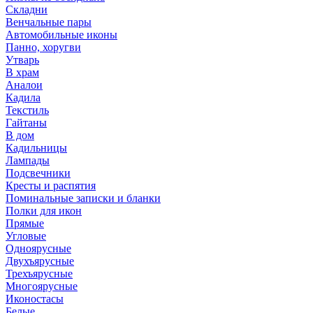
Складни
Венчальные пары
Автомобильные иконы
Панно, хоругви
Утварь
В храм
Аналои
Кадила
Текстиль
Гайтаны
В дом
Кадильницы
Лампады
Подсвечники
Кресты и распятия
Поминальные записки и бланки
Полки для икон
Прямые
Угловые
Одноярусные
Двухъярусные
Трехъярусные
Многоярусные
Иконостасы
Белые