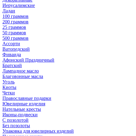
Иерусалимские
Ладан
100 граммов
200 граммов
25 граммов
50 граммов
500 граммов
Ассорти
Ватопедский
Фиваида
Афонский Праздничный
Братский
Лампадное масло
Благовонные масла
Уголь
Киоты
Четки
Православные подарки
Ювелирные изделия
Нательные кресты
Иконы-подвески
С позолотой
Без позолоты
Упаковка для ювелирных изделий