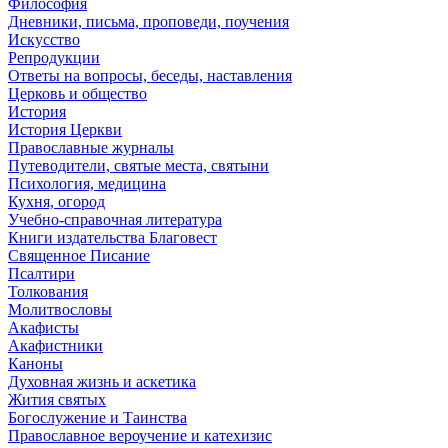
Философия
Дневники, письма, проповеди, поучения
Искусство
Репродукции
Ответы на вопросы, беседы, наставления
Церковь и общество
История
История Церкви
Православные журналы
Путеводители, святые места, святыни
Психология, медицина
Кухня, огород
Учебно-справочная литература
Книги издательства Благовест
Священное Писание
Псалтири
Толкования
Молитвословы
Акафисты
Акафистники
Каноны
Духовная жизнь и аскетика
Жития святых
Богослужение и Таинства
Православное вероучение и катехизис