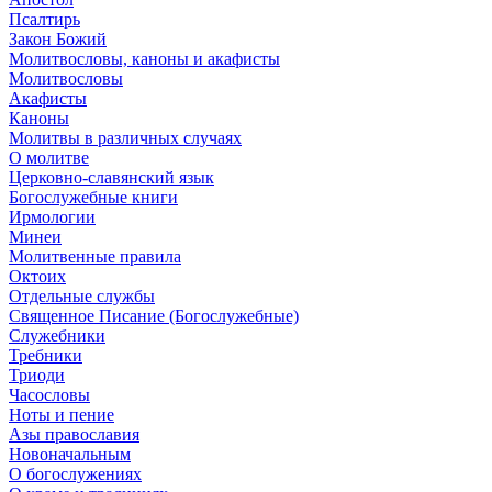
Псалтирь
Закон Божий
Молитвословы, каноны и акафисты
Молитвословы
Акафисты
Каноны
Молитвы в различных случаях
О молитве
Церковно-славянский язык
Богослужебные книги
Ирмологии
Минеи
Молитвенные правила
Октоих
Отдельные службы
Священное Писание (Богослужебные)
Служебники
Требники
Триоди
Часословы
Ноты и пение
Азы православия
Новоначальным
О богослужениях