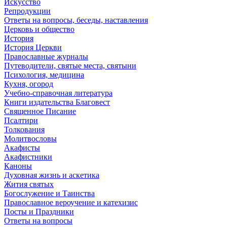
Искусство
Репродукции
Ответы на вопросы, беседы, наставления
Церковь и общество
История
История Церкви
Православные журналы
Путеводители, святые места, святыни
Психология, медицина
Кухня, огород
Учебно-справочная литература
Книги издательства Благовест
Священное Писание
Псалтири
Толкования
Молитвословы
Акафисты
Акафистники
Каноны
Духовная жизнь и аскетика
Жития святых
Богослужение и Таинства
Православное вероучение и катехизис
Посты и Праздники
Ответы на вопросы