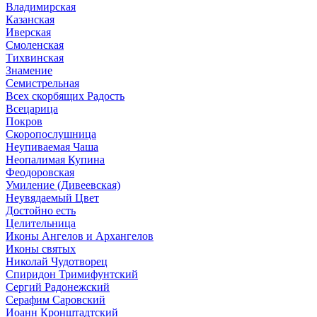
Владимирская
Казанская
Иверская
Смоленская
Тихвинская
Знамение
Семистрельная
Всех скорбящих Радость
Всецарица
Покров
Скоропослушница
Неупиваемая Чаша
Неопалимая Купина
Феодоровская
Умиление (Дивеевская)
Неувядаемый Цвет
Достойно есть
Целительница
Иконы Ангелов и Архангелов
Иконы святых
Николай Чудотворец
Спиридон Тримифунтский
Сергий Радонежский
Серафим Саровский
Иоанн Кронштадтский