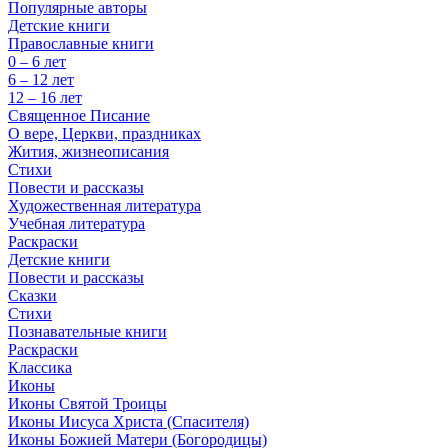
Популярные авторы
Детские книги
Православные книги
0 – 6 лет
6 – 12 лет
12 – 16 лет
Священное Писание
О вере, Церкви, праздниках
Жития, жизнеописания
Стихи
Повести и рассказы
Художественная литература
Учебная литература
Раскраски
Детские книги
Повести и рассказы
Сказки
Стихи
Познавательные книги
Раскраски
Классика
Иконы
Иконы Святой Троицы
Иконы Иисуса Христа (Спасителя)
Иконы Божией Матери (Богородицы)