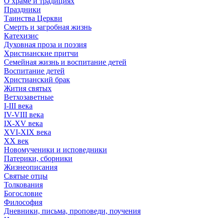
О храме и традициях
Праздники
Таинства Церкви
Смерть и загробная жизнь
Катехизис
Духовная проза и поэзия
Христианские притчи
Семейная жизнь и воспитание детей
Воспитание детей
Христианский брак
Жития святых
Ветхозаветные
I-III века
IV-VIII века
IX-XV века
XVI-XIX века
XX век
Новомученики и исповедники
Патерики, сборники
Жизнеописания
Святые отцы
Толкования
Богословие
Философия
Дневники, письма, проповеди, поучения