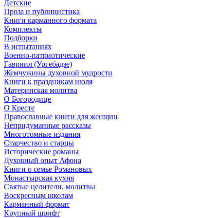
Детские
Проза и публицистика
Книги карманного формата
Комплекты
Подборки
В испытаниях
Военно-патриотические
Гавриил (Ургебадзе)
Жемчужины духовной мудрости
Книги к праздникам июля
Материнская молитва
О Богородице
О Кресте
Православные книги для женщин
Непридуманные рассказы
Многотомные издания
Старчество и старцы
Исторические романы
Духовный опыт Афона
Книги о семье Романовых
Монастырская кухня
Святые целители, молитвы
Воскресным школам
Карманный формат
Крупный шрифт