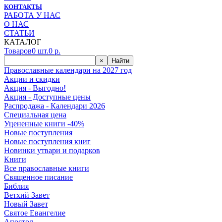
КОНТАКТЫ
РАБОТА У НАС
О НАС
СТАТЬИ
КАТАЛОГ
Товаров
0
шт.
0
р.
×
Найти
Православные календари на 2027 год
Акции и скидки
Акция - Выгодно!
Акция - Доступные цены
Распродажа - Календари 2026
Специальная цена
Уцененные книги -40%
Новые поступления
Новые поступления книг
Новинки утвари и подарков
Книги
Все православные книги
Священное писание
Библия
Ветхий Завет
Новый Завет
Святое Евангелие
Апостол