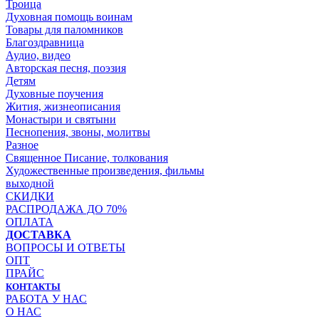
Троица
Духовная помощь воинам
Товары для паломников
Благоздравница
Аудио, видео
Авторская песня, поэзия
Детям
Духовные поучения
Жития, жизнеописания
Монастыри и святыни
Песнопения, звоны, молитвы
Разное
Священное Писание, толкования
Художественные произведения, фильмы
выходной
СКИДКИ
РАСПРОДАЖА ДО 70%
ОПЛАТА
ДОСТАВКА
ВОПРОСЫ И ОТВЕТЫ
ОПТ
ПРАЙС
КОНТАКТЫ
РАБОТА У НАС
О НАС