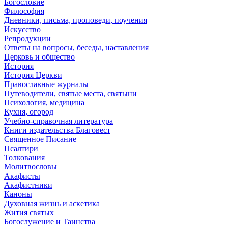
Богословие
Философия
Дневники, письма, проповеди, поучения
Искусство
Репродукции
Ответы на вопросы, беседы, наставления
Церковь и общество
История
История Церкви
Православные журналы
Путеводители, святые места, святыни
Психология, медицина
Кухня, огород
Учебно-справочная литература
Книги издательства Благовест
Священное Писание
Псалтири
Толкования
Молитвословы
Акафисты
Акафистники
Каноны
Духовная жизнь и аскетика
Жития святых
Богослужение и Таинства