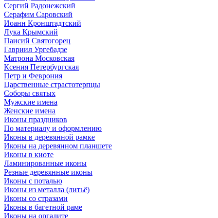
Сергий Радонежский
Серафим Саровский
Иоанн Кронштадтский
Лука Крымский
Паисий Святогорец
Гавриил Ургебадзе
Матрона Московская
Ксения Петербургская
Петр и Феврония
Царственные страстотерпцы
Соборы святых
Мужские имена
Женские имена
Иконы праздников
По материалу и оформлению
Иконы в деревянной рамке
Иконы на деревянном планшете
Иконы в киоте
Ламинированные иконы
Резные деревянные иконы
Иконы с поталью
Иконы из металла (литьё)
Иконы со стразами
Иконы в багетной раме
Иконы на оргалите