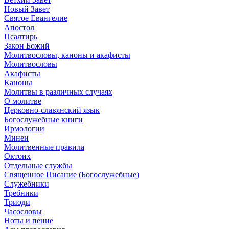
Новый Завет
Святое Евангелие
Апостол
Псалтирь
Закон Божий
Молитвословы, каноны и акафисты
Молитвословы
Акафисты
Каноны
Молитвы в различных случаях
О молитве
Церковно-славянский язык
Богослужебные книги
Ирмологии
Минеи
Молитвенные правила
Октоих
Отдельные службы
Священное Писание (Богослужебные)
Служебники
Требники
Триоди
Часословы
Ноты и пение