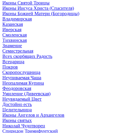
Иконы Святой Троицы
Иконы Иисуса Христа (Спасителя)
Иконы Божией Матери (Богородицы)
Владимирская
Казанская
Иверская
Смоленская
Тихвинская
Знамение
Семистрельная
Всех скорбящих Радость
Всецарица
Покров
Скоропослушница
Неупиваемая Чаша
Неопалимая Купина
Феодоровская
Умиление (Дивеевская)
Неувядаемый Цвет
Достойно есть
Целительница
Иконы Ангелов и Архангелов
Иконы святых
Николай Чудотворец
Спиридон Тримифунтский