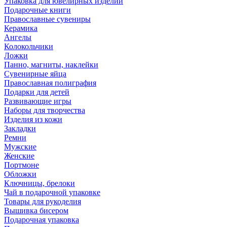
Упаковка для ювелирных изделий
Подарочные книги
Православные сувениры
Керамика
Ангелы
Колокольчики
Ложки
Панно, магниты, наклейки
Сувенирные яйца
Православная полиграфия
Подарки для детей
Развивающие игры
Наборы для творчества
Изделия из кожи
Закладки
Ремни
Мужские
Женские
Портмоне
Обложки
Ключницы, брелоки
Чай в подарочной упаковке
Товары для рукоделия
Вышивка бисером
Подарочная упаковка