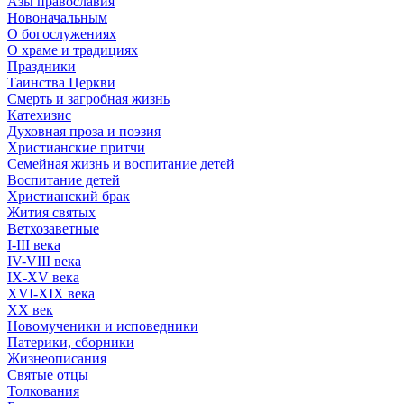
Азы православия
Новоначальным
О богослужениях
О храме и традициях
Праздники
Таинства Церкви
Смерть и загробная жизнь
Катехизис
Духовная проза и поэзия
Христианские притчи
Семейная жизнь и воспитание детей
Воспитание детей
Христианский брак
Жития святых
Ветхозаветные
I-III века
IV-VIII века
IX-XV века
XVI-XIX века
XX век
Новомученики и исповедники
Патерики, сборники
Жизнеописания
Святые отцы
Толкования