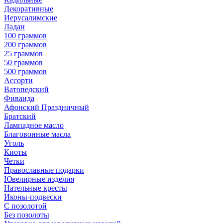
Декоративные
Иерусалимские
Ладан
100 граммов
200 граммов
25 граммов
50 граммов
500 граммов
Ассорти
Ватопедский
Фиваида
Афонский Праздничный
Братский
Лампадное масло
Благовонные масла
Уголь
Киоты
Четки
Православные подарки
Ювелирные изделия
Нательные кресты
Иконы-подвески
С позолотой
Без позолоты