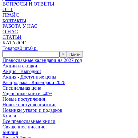
ВОПРОСЫ И ОТВЕТЫ
ОПТ
ПРАЙС
КОНТАКТЫ
РАБОТА У НАС
О НАС
СТАТЬИ
КАТАЛОГ
Товаров
0
шт.
0
р.
×
Найти
Православные календари на 2027 год
Акции и скидки
Акция - Выгодно!
Акция - Доступные цены
Распродажа - Календари 2026
Специальная цена
Уцененные книги -40%
Новые поступления
Новые поступления книг
Новинки утвари и подарков
Книги
Все православные книги
Священное писание
Библия
Ветхий Завет