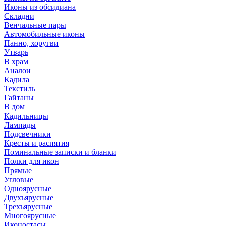
Иконы из обсидиана
Складни
Венчальные пары
Автомобильные иконы
Панно, хоругви
Утварь
В храм
Аналои
Кадила
Текстиль
Гайтаны
В дом
Кадильницы
Лампады
Подсвечники
Кресты и распятия
Поминальные записки и бланки
Полки для икон
Прямые
Угловые
Одноярусные
Двухъярусные
Трехъярусные
Многоярусные
Иконостасы