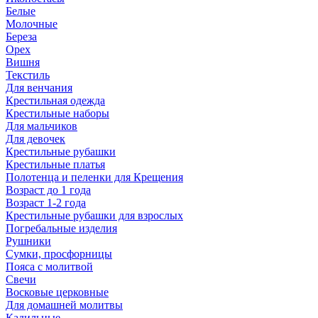
Белые
Молочные
Береза
Орех
Вишня
Текстиль
Для венчания
Крестильная одежда
Крестильные наборы
Для мальчиков
Для девочек
Крестильные рубашки
Крестильные платья
Полотенца и пеленки для Крещения
Возраст до 1 года
Возраст 1-2 года
Крестильные рубашки для взрослых
Погребальные изделия
Рушники
Сумки, просфорницы
Пояса с молитвой
Свечи
Восковые церковные
Для домашней молитвы
Кадильные