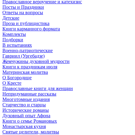
Православное вероучение и катехизис
Посты и Праздники
Ответы на вопросы
Детские
Проза и публицистика
Книги карманного формата
Комплекты
Подборки
В испытаниях
Военно-патриотические
Гавриил (Ургебадзе)
Жемчужины духовной мудрости
Книги к праздникам июля
Материнская молитва
О Богородице
О Кресте
Православные книги для женщин
Непридуманные рассказы
Многотомные издания
Старчество и старцы
Исторические романы
Духовный опыт Афона
Книги о семье Романовых
Монастырская кухня
Святые целители, молитвы