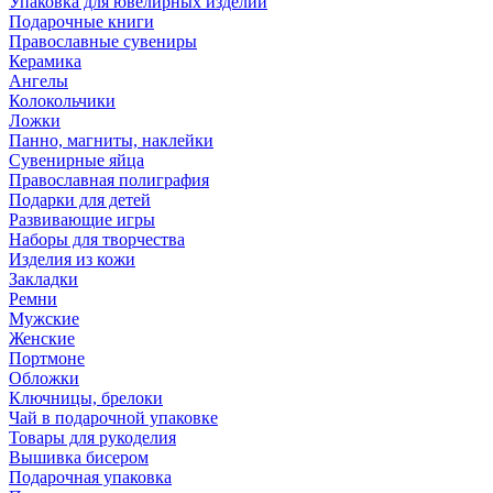
Упаковка для ювелирных изделий
Подарочные книги
Православные сувениры
Керамика
Ангелы
Колокольчики
Ложки
Панно, магниты, наклейки
Сувенирные яйца
Православная полиграфия
Подарки для детей
Развивающие игры
Наборы для творчества
Изделия из кожи
Закладки
Ремни
Мужские
Женские
Портмоне
Обложки
Ключницы, брелоки
Чай в подарочной упаковке
Товары для рукоделия
Вышивка бисером
Подарочная упаковка