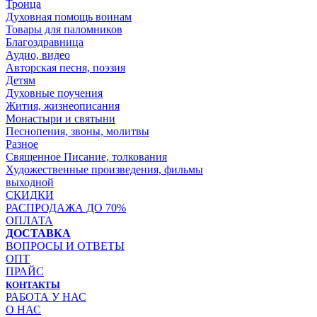
Троица
Духовная помощь воинам
Товары для паломников
Благоздравница
Аудио, видео
Авторская песня, поэзия
Детям
Духовные поучения
Жития, жизнеописания
Монастыри и святыни
Песнопения, звоны, молитвы
Разное
Священное Писание, толкования
Художественные произведения, фильмы
выходной
СКИДКИ
РАСПРОДАЖА ДО 70%
ОПЛАТА
ДОСТАВКА
ВОПРОСЫ И ОТВЕТЫ
ОПТ
ПРАЙС
КОНТАКТЫ
РАБОТА У НАС
О НАС