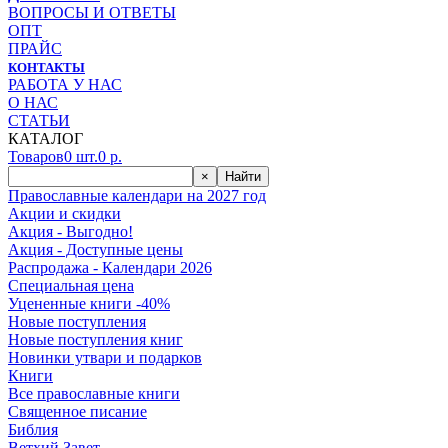
ВОПРОСЫ И ОТВЕТЫ
ОПТ
ПРАЙС
КОНТАКТЫ
РАБОТА У НАС
О НАС
СТАТЬИ
КАТАЛОГ
Товаров
0
шт.
0
р.
×
Найти
Православные календари на 2027 год
Акции и скидки
Акция - Выгодно!
Акция - Доступные цены
Распродажа - Календари 2026
Специальная цена
Уцененные книги -40%
Новые поступления
Новые поступления книг
Новинки утвари и подарков
Книги
Все православные книги
Священное писание
Библия
Ветхий Завет