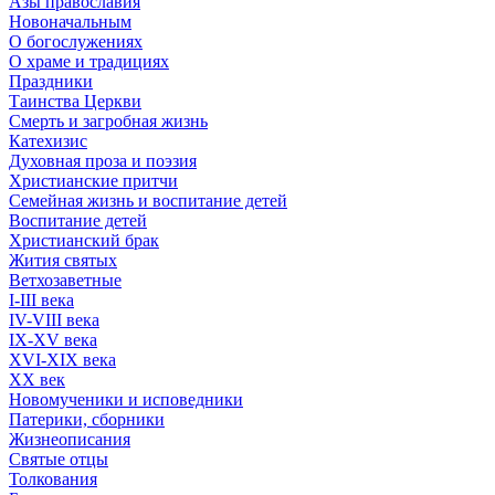
Азы православия
Новоначальным
О богослужениях
О храме и традициях
Праздники
Таинства Церкви
Смерть и загробная жизнь
Катехизис
Духовная проза и поэзия
Христианские притчи
Семейная жизнь и воспитание детей
Воспитание детей
Христианский брак
Жития святых
Ветхозаветные
I-III века
IV-VIII века
IX-XV века
XVI-XIX века
XX век
Новомученики и исповедники
Патерики, сборники
Жизнеописания
Святые отцы
Толкования