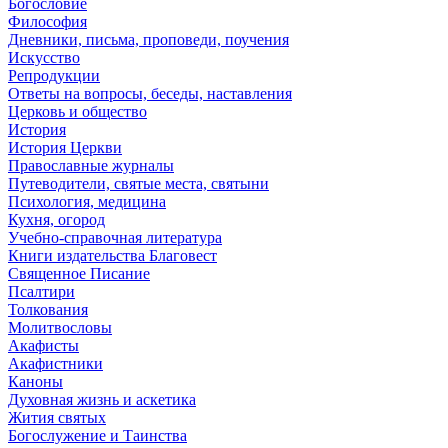
Богословие
Философия
Дневники, письма, проповеди, поучения
Искусство
Репродукции
Ответы на вопросы, беседы, наставления
Церковь и общество
История
История Церкви
Православные журналы
Путеводители, святые места, святыни
Психология, медицина
Кухня, огород
Учебно-справочная литература
Книги издательства Благовест
Священное Писание
Псалтири
Толкования
Молитвословы
Акафисты
Акафистники
Каноны
Духовная жизнь и аскетика
Жития святых
Богослужение и Таинства