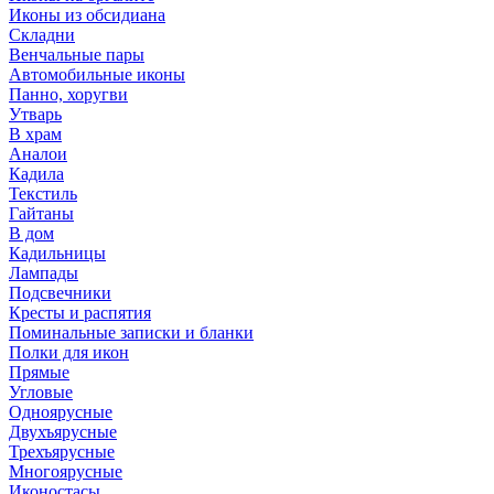
Иконы из обсидиана
Складни
Венчальные пары
Автомобильные иконы
Панно, хоругви
Утварь
В храм
Аналои
Кадила
Текстиль
Гайтаны
В дом
Кадильницы
Лампады
Подсвечники
Кресты и распятия
Поминальные записки и бланки
Полки для икон
Прямые
Угловые
Одноярусные
Двухъярусные
Трехъярусные
Многоярусные
Иконостасы