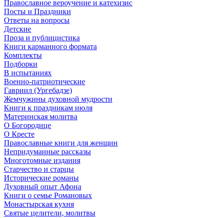
Православное вероучение и катехизис
Посты и Праздники
Ответы на вопросы
Детские
Проза и публицистика
Книги карманного формата
Комплекты
Подборки
В испытаниях
Военно-патриотические
Гавриил (Ургебадзе)
Жемчужины духовной мудрости
Книги к праздникам июля
Материнская молитва
О Богородице
О Кресте
Православные книги для женщин
Непридуманные рассказы
Многотомные издания
Старчество и старцы
Исторические романы
Духовный опыт Афона
Книги о семье Романовых
Монастырская кухня
Святые целители, молитвы