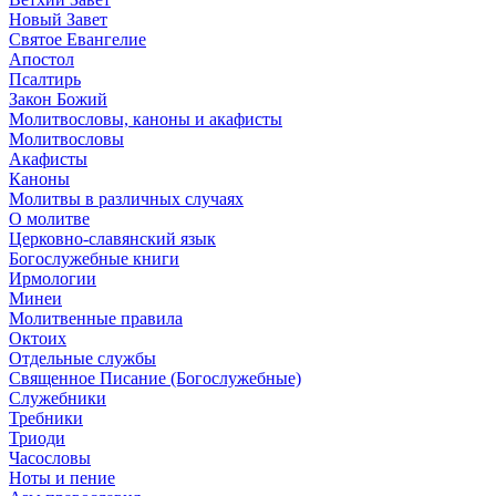
Новый Завет
Святое Евангелие
Апостол
Псалтирь
Закон Божий
Молитвословы, каноны и акафисты
Молитвословы
Акафисты
Каноны
Молитвы в различных случаях
О молитве
Церковно-славянский язык
Богослужебные книги
Ирмологии
Минеи
Молитвенные правила
Октоих
Отдельные службы
Священное Писание (Богослужебные)
Служебники
Требники
Триоди
Часословы
Ноты и пение