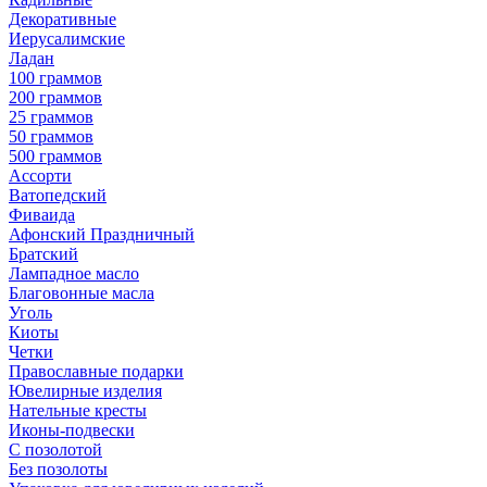
Декоративные
Иерусалимские
Ладан
100 граммов
200 граммов
25 граммов
50 граммов
500 граммов
Ассорти
Ватопедский
Фиваида
Афонский Праздничный
Братский
Лампадное масло
Благовонные масла
Уголь
Киоты
Четки
Православные подарки
Ювелирные изделия
Нательные кресты
Иконы-подвески
С позолотой
Без позолоты