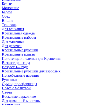
Белые
Молочные
Береза
Орех
Вишня
Текстиль
Для венчания
Крестильная одежда
Крестильные наборы
Для мальчиков
Для девочек
Крестильные рубашки
Крестильные платья
Полотенца и пеленки для Крещения
Возраст до 1 года
Возраст 1-2 года
Крестильные рубашки для взрослых
Погребальные изделия
Рушники
Сумки, просфорницы
Пояса с молитвой
Свечи
Восковые церковные
Для домашней молитвы
Кадильные