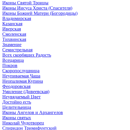
Иконы Святой Троицы
Иконы Иисуса Христа (Спасителя)
Иконы Божией Матери (Богородицы)
Владимирская
Казанская
Иверская
Смоленская
Тихвинская
Знамение
Семистрельная
Всех скорбящих Радость
Всецарица
Покров
Скоропослушница
Неупиваемая Чаша
Неопалимая Купина
Феодоровская
Умиление (Дивеевская)
Неувядаемый Цвет
Достойно есть
Целительница
Иконы Ангелов и Архангелов
Иконы святых
Николай Чудотворец
Спиридон Тримифунтский