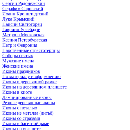
Сергий Радонежский
Серафим Саровский
Иоанн Кронштадтский
Лука Крымский
Паисий Святогорец
Гавриил Ургебадзе
Матрона Московская
Ксения Петербургская
Петр и Феврония
Царственные страстотерпцы
Соборы святых
Мужские имена
Женские имена
Иконы праздников
По материалу и оформлению
Иконы в деревянной рамке
Иконы на деревянном планшете
Иконы в киоте
Ламинированные иконы
Резные деревянные иконы
Иконы с поталью
Иконы из металла (литьё)
Иконы со стразами
Иконы в багетной раме
Иконы на оргалите