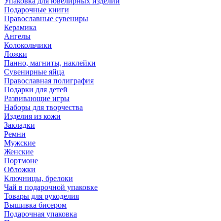
Упаковка для ювелирных изделий
Подарочные книги
Православные сувениры
Керамика
Ангелы
Колокольчики
Ложки
Панно, магниты, наклейки
Сувенирные яйца
Православная полиграфия
Подарки для детей
Развивающие игры
Наборы для творчества
Изделия из кожи
Закладки
Ремни
Мужские
Женские
Портмоне
Обложки
Ключницы, брелоки
Чай в подарочной упаковке
Товары для рукоделия
Вышивка бисером
Подарочная упаковка