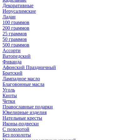
Декоративные
Иерусалимские
Ладан
100 граммов
200 граммов
25 граммов
50 граммов
500 граммов
Ассорти
Ватопедский
Фиваида
Афонский Праздничный
Братский
Лампадное масло
Благовонные масла
Уголь
Киоты
Четки
Православные подарки
Ювелирные изделия
Нательные кресты
Иконы-подвески
С позолотой
Без позолоты