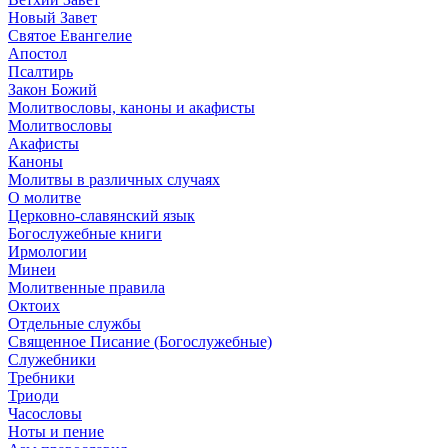
Новый Завет
Святое Евангелие
Апостол
Псалтирь
Закон Божий
Молитвословы, каноны и акафисты
Молитвословы
Акафисты
Каноны
Молитвы в различных случаях
О молитве
Церковно-славянский язык
Богослужебные книги
Ирмологии
Минеи
Молитвенные правила
Октоих
Отдельные службы
Священное Писание (Богослужебные)
Служебники
Требники
Триоди
Часословы
Ноты и пение