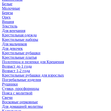
Белые
Молочные
Береза
Орех
Вишня
Текстиль
Для венчания
Крестильная одежда
Крестильные наборы
Для мальчиков
Для девочек
Крестильные рубашки
Крестильные платья
Полотенца и пеленки для Крещения
Возраст до 1 года
Возраст 1-2 года
Крестильные рубашки для взрослых
Погребальные изделия
Рушники
Сумки, просфорницы
Пояса с молитвой
Свечи
Восковые церковные
Для домашней молитвы
Кадильные