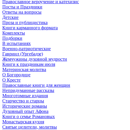
Православное вероучение и катехизис
Посты и Праздники
Ответы на вопросы
Детские
Проза и публицистика
Книги карманного формата
Комплекты
Подборки
В испытаниях
Военно-патриотические
Гавриил (Ургебадзе)
Жемчужины духовной мудрости
Книги к праздникам июля
Материнская молитва
О Богородице
О Кресте
Православные книги для женщин
Непридуманные рассказы
Многотомные издания
Старчество и старцы
Исторические романы
Духовный опыт Афона
Книги о семье Романовых
Монастырская кухня
Святые целители, молитвы