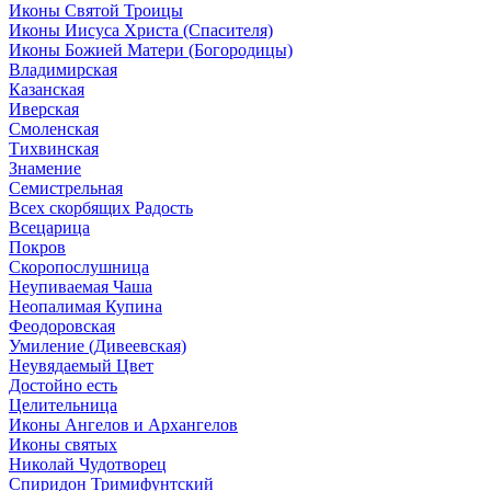
Иконы Святой Троицы
Иконы Иисуса Христа (Спасителя)
Иконы Божией Матери (Богородицы)
Владимирская
Казанская
Иверская
Смоленская
Тихвинская
Знамение
Семистрельная
Всех скорбящих Радость
Всецарица
Покров
Скоропослушница
Неупиваемая Чаша
Неопалимая Купина
Феодоровская
Умиление (Дивеевская)
Неувядаемый Цвет
Достойно есть
Целительница
Иконы Ангелов и Архангелов
Иконы святых
Николай Чудотворец
Спиридон Тримифунтский