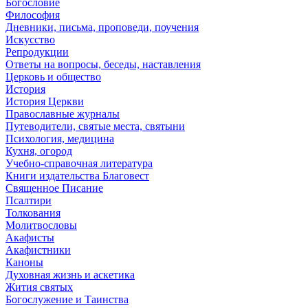
Богословие
Философия
Дневники, письма, проповеди, поучения
Искусство
Репродукции
Ответы на вопросы, беседы, наставления
Церковь и общество
История
История Церкви
Православные журналы
Путеводители, святые места, святыни
Психология, медицина
Кухня, огород
Учебно-справочная литература
Книги издательства Благовест
Священное Писание
Псалтири
Толкования
Молитвословы
Акафисты
Акафистники
Каноны
Духовная жизнь и аскетика
Жития святых
Богослужение и Таинства