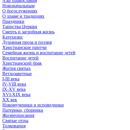
Азы православия
Новоначальным
О богослужениях
О храме и традициях
Праздники
Таинства Церкви
Смерть и загробная жизнь
Катехизис
Духовная проза и поэзия
Христианские притчи
Семейная жизнь и воспитание детей
Воспитание детей
Христианский брак
Жития святых
Ветхозаветные
I-III века
IV-VIII века
IX-XV века
XVI-XIX века
XX век
Новомученики и исповедники
Патерики, сборники
Жизнеописания
Святые отцы
Толкования