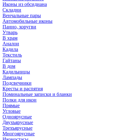
Иконы из обсидиана
Складни
Венчальные пары
Автомобильные иконы
Панно, хоругви
Утварь
В храм
Аналои
Кадила
Текстиль
Гайтаны
В дом
Кадильницы
Лампады
Подсвечники
Кресты и распятия
Поминальные записки и бланки
Полки для икон
Прямые
Угловые
Одноярусные
Двухъярусные
Трехъярусные
Многоярусные
Иконостасы