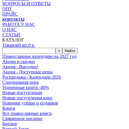
ВОПРОСЫ И ОТВЕТЫ
ОПТ
ПРАЙС
КОНТАКТЫ
РАБОТА У НАС
О НАС
СТАТЬИ
КАТАЛОГ
Товаров
0
шт.
0
р.
×
Найти
Православные календари на 2027 год
Акции и скидки
Акция - Выгодно!
Акция - Доступные цены
Распродажа - Календари 2026
Специальная цена
Уцененные книги -40%
Новые поступления
Новые поступления книг
Новинки утвари и подарков
Книги
Все православные книги
Священное писание
Библия
Ветхий Завет