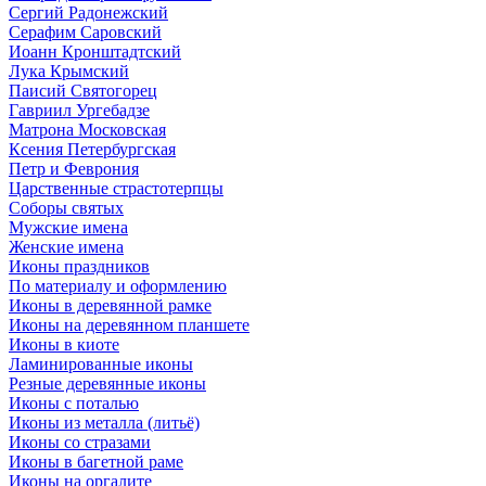
Сергий Радонежский
Серафим Саровский
Иоанн Кронштадтский
Лука Крымский
Паисий Святогорец
Гавриил Ургебадзе
Матрона Московская
Ксения Петербургская
Петр и Феврония
Царственные страстотерпцы
Соборы святых
Мужские имена
Женские имена
Иконы праздников
По материалу и оформлению
Иконы в деревянной рамке
Иконы на деревянном планшете
Иконы в киоте
Ламинированные иконы
Резные деревянные иконы
Иконы с поталью
Иконы из металла (литьё)
Иконы со стразами
Иконы в багетной раме
Иконы на оргалите