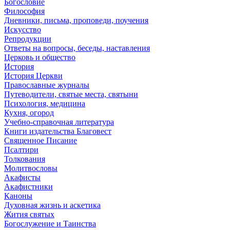
Богословие
Философия
Дневники, письма, проповеди, поучения
Искусство
Репродукции
Ответы на вопросы, беседы, наставления
Церковь и общество
История
История Церкви
Православные журналы
Путеводители, святые места, святыни
Психология, медицина
Кухня, огород
Учебно-справочная литература
Книги издательства Благовест
Священное Писание
Псалтири
Толкования
Молитвословы
Акафисты
Акафистники
Каноны
Духовная жизнь и аскетика
Жития святых
Богослужение и Таинства