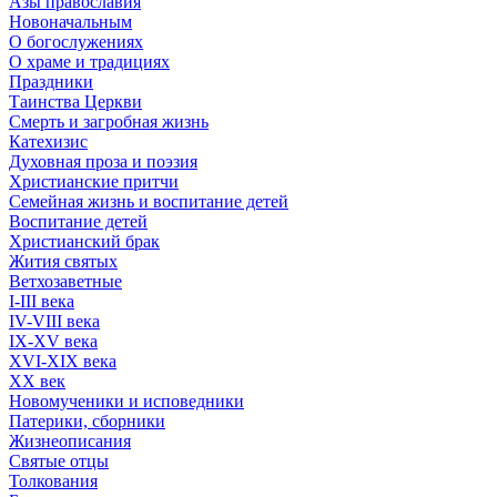
Азы православия
Новоначальным
О богослужениях
О храме и традициях
Праздники
Таинства Церкви
Смерть и загробная жизнь
Катехизис
Духовная проза и поэзия
Христианские притчи
Семейная жизнь и воспитание детей
Воспитание детей
Христианский брак
Жития святых
Ветхозаветные
I-III века
IV-VIII века
IX-XV века
XVI-XIX века
XX век
Новомученики и исповедники
Патерики, сборники
Жизнеописания
Святые отцы
Толкования