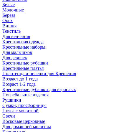
Белые
Молочные
Береза
Орех
Вишня
Текстиль
Для венчания
Крестильная одежда
Крестильные наборы
Для мальчиков
Для девочек
Крестильные рубашки
Крестильные платья
Полотенца и пеленки для Крещения
Возраст до 1 года
Возраст 1-2 года
Крестильные рубашки для взрослых
Погребальные изделия
Рушники
Сумки, просфорницы
Пояса с молитвой
Свечи
Восковые церковные
Для домашней молитвы
Кадильные