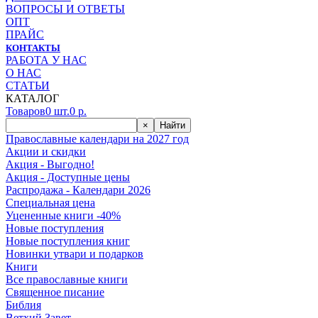
ВОПРОСЫ И ОТВЕТЫ
ОПТ
ПРАЙС
КОНТАКТЫ
РАБОТА У НАС
О НАС
СТАТЬИ
КАТАЛОГ
Товаров
0
шт.
0
р.
×
Найти
Православные календари на 2027 год
Акции и скидки
Акция - Выгодно!
Акция - Доступные цены
Распродажа - Календари 2026
Специальная цена
Уцененные книги -40%
Новые поступления
Новые поступления книг
Новинки утвари и подарков
Книги
Все православные книги
Священное писание
Библия
Ветхий Завет