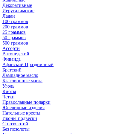
Декоративные
Иерусалимские
Ладан
100 граммов
200 граммов
25 граммов
50 граммов
500 граммов
Ассорти
Ватопедский
Фиваида
Афонский Праздничный
Братский
Лампадное масло
Благовонные масла
Уголь
Киоты
Четки
Православные подарки
Ювелирные изделия
Нательные кресты
Иконы-подвески
С позолотой
Без позолоты