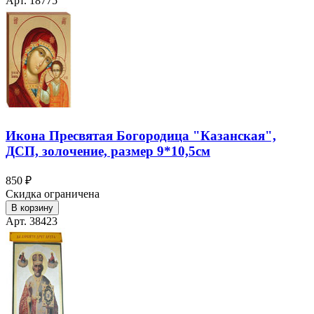
Арт. 18775
Икона Пресвятая Богородица "Казанская",
ДСП, золочение, размер 9*10,5см
850 ₽
Скидка ограничена
В корзину
Арт. 38423