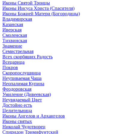
Иконы Святой Троицы
Иконы Иисуса Христа (Спасителя)
Иконы Божией Матери (Богородицы)
Владимирская
Казанская
Иверская
Смоленская
Тихвинская
Знамение
Семистрельная
Всех скорбящих Радость
Всецарица
Покров
Скоропослушница
Неупиваемая Чаша
Неопалимая Купина
Феодоровская
Умиление (Дивеевская)
Неувядаемый Цвет
Достойно есть
Целительница
Иконы Ангелов и Архангелов
Иконы святых
Николай Чудотворец
Спиридон Тримифунтский