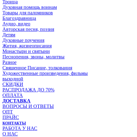
Троица
Духовная помощь воинам
Товары для паломников
Благоздравница
Аудио, видео
Авторская песня, поэзия
Детям
Духовные поучения
Жития, жизнеописания
Монастыри и святыни
Песнопения, звоны, молитвы
Разное
Священное Писание, толкования
Художественные произведения, фильмы
выходной
СКИДКИ
РАСПРОДАЖА ДО 70%
ОПЛАТА
ДОСТАВКА
ВОПРОСЫ И ОТВЕТЫ
ОПТ
ПРАЙС
КОНТАКТЫ
РАБОТА У НАС
О НАС