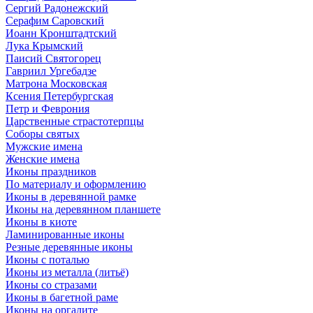
Сергий Радонежский
Серафим Саровский
Иоанн Кронштадтский
Лука Крымский
Паисий Святогорец
Гавриил Ургебадзе
Матрона Московская
Ксения Петербургская
Петр и Феврония
Царственные страстотерпцы
Соборы святых
Мужские имена
Женские имена
Иконы праздников
По материалу и оформлению
Иконы в деревянной рамке
Иконы на деревянном планшете
Иконы в киоте
Ламинированные иконы
Резные деревянные иконы
Иконы с поталью
Иконы из металла (литьё)
Иконы со стразами
Иконы в багетной раме
Иконы на оргалите