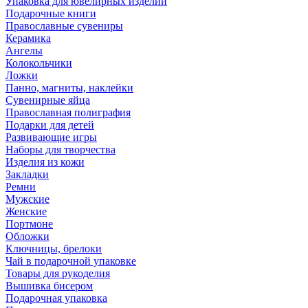
Упаковка для ювелирных изделий
Подарочные книги
Православные сувениры
Керамика
Ангелы
Колокольчики
Ложки
Панно, магниты, наклейки
Сувенирные яйца
Православная полиграфия
Подарки для детей
Развивающие игры
Наборы для творчества
Изделия из кожи
Закладки
Ремни
Мужские
Женские
Портмоне
Обложки
Ключницы, брелоки
Чай в подарочной упаковке
Товары для рукоделия
Вышивка бисером
Подарочная упаковка