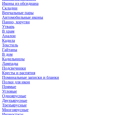
Иконы из обсидиана
Складни
Венчальные пары
Автомобильные иконы
Панно, хоругви
Утварь
В храм
Аналои
Кадила
Текстиль
Гайтаны
В дом
Кадильницы
Лампады
Подсвечники
Кресты и распятия
Поминальные записки и бланки
Полки для икон
Прямые
Угловые
Одноярусные
Двухъярусные
Трехъярусные
Многоярусные
Иконостасы