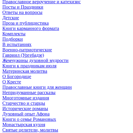
Православное вероучение и катехизис
Посты и Праздники
Ответы на вопросы
Детские
Проза и публицистика
Книги карманного формата
Комплекты
Подборки
В испытаниях
Военно-патриотические
Гавриил (Ургебадзе)
Жемчужины духовной мудрости
Книги к праздникам июля
Материнская молитва
О Богородице
О Кресте
Православные книги для женщин
Непридуманные рассказы
Многотомные издания
Старчество и старцы
Исторические романы
Духовный опыт Афона
Книги о семье Романовых
Монастырская кухня
Святые целители, молитвы