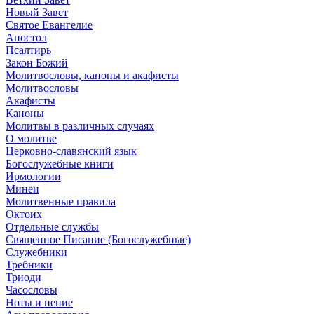
Новый Завет
Святое Евангелие
Апостол
Псалтирь
Закон Божий
Молитвословы, каноны и акафисты
Молитвословы
Акафисты
Каноны
Молитвы в различных случаях
О молитве
Церковно-славянский язык
Богослужебные книги
Ирмологии
Минеи
Молитвенные правила
Октоих
Отдельные службы
Священное Писание (Богослужебные)
Служебники
Требники
Триоди
Часословы
Ноты и пение