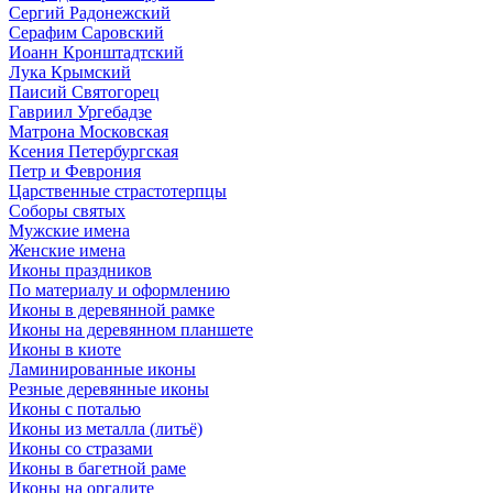
Сергий Радонежский
Серафим Саровский
Иоанн Кронштадтский
Лука Крымский
Паисий Святогорец
Гавриил Ургебадзе
Матрона Московская
Ксения Петербургская
Петр и Феврония
Царственные страстотерпцы
Соборы святых
Мужские имена
Женские имена
Иконы праздников
По материалу и оформлению
Иконы в деревянной рамке
Иконы на деревянном планшете
Иконы в киоте
Ламинированные иконы
Резные деревянные иконы
Иконы с поталью
Иконы из металла (литьё)
Иконы со стразами
Иконы в багетной раме
Иконы на оргалите