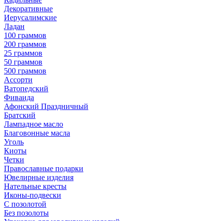
Декоративные
Иерусалимские
Ладан
100 граммов
200 граммов
25 граммов
50 граммов
500 граммов
Ассорти
Ватопедский
Фиваида
Афонский Праздничный
Братский
Лампадное масло
Благовонные масла
Уголь
Киоты
Четки
Православные подарки
Ювелирные изделия
Нательные кресты
Иконы-подвески
С позолотой
Без позолоты