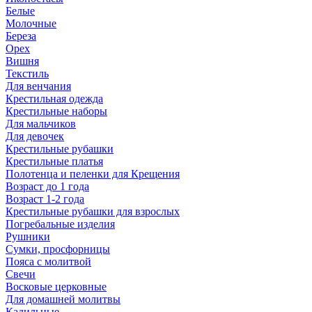
Белые
Молочные
Береза
Орех
Вишня
Текстиль
Для венчания
Крестильная одежда
Крестильные наборы
Для мальчиков
Для девочек
Крестильные рубашки
Крестильные платья
Полотенца и пеленки для Крещения
Возраст до 1 года
Возраст 1-2 года
Крестильные рубашки для взрослых
Погребальные изделия
Рушники
Сумки, просфорницы
Пояса с молитвой
Свечи
Восковые церковные
Для домашней молитвы
Кадильные