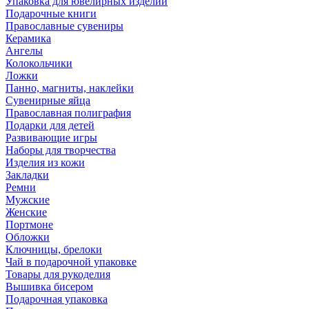
Упаковка для ювелирных изделий
Подарочные книги
Православные сувениры
Керамика
Ангелы
Колокольчики
Ложки
Панно, магниты, наклейки
Сувенирные яйца
Православная полиграфия
Подарки для детей
Развивающие игры
Наборы для творчества
Изделия из кожи
Закладки
Ремни
Мужские
Женские
Портмоне
Обложки
Ключницы, брелоки
Чай в подарочной упаковке
Товары для рукоделия
Вышивка бисером
Подарочная упаковка