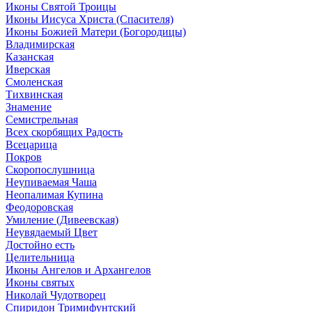
Иконы Святой Троицы
Иконы Иисуса Христа (Спасителя)
Иконы Божией Матери (Богородицы)
Владимирская
Казанская
Иверская
Смоленская
Тихвинская
Знамение
Семистрельная
Всех скорбящих Радость
Всецарица
Покров
Скоропослушница
Неупиваемая Чаша
Неопалимая Купина
Феодоровская
Умиление (Дивеевская)
Неувядаемый Цвет
Достойно есть
Целительница
Иконы Ангелов и Архангелов
Иконы святых
Николай Чудотворец
Спиридон Тримифунтский