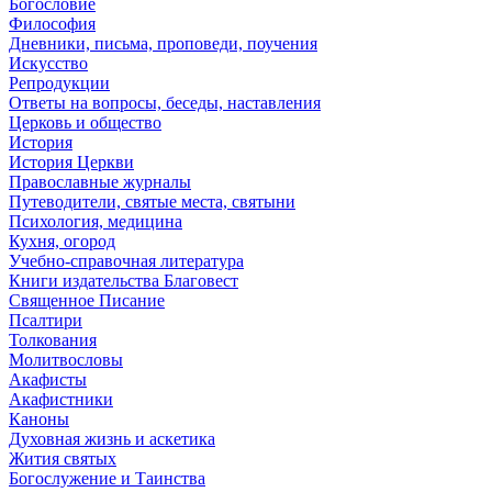
Богословие
Философия
Дневники, письма, проповеди, поучения
Искусство
Репродукции
Ответы на вопросы, беседы, наставления
Церковь и общество
История
История Церкви
Православные журналы
Путеводители, святые места, святыни
Психология, медицина
Кухня, огород
Учебно-справочная литература
Книги издательства Благовест
Священное Писание
Псалтири
Толкования
Молитвословы
Акафисты
Акафистники
Каноны
Духовная жизнь и аскетика
Жития святых
Богослужение и Таинства