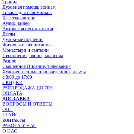
Троица
Духовная помощь воинам
Товары для паломников
Благоздравница
Аудио, видео
Авторская песня, поэзия
Детям
Духовные поучения
Жития, жизнеописания
Монастыри и святыни
Песнопения, звоны, молитвы
Разное
Священное Писание, толкования
Художественные произведения, фильмы
с 8:00 до 17:00
СКИДКИ
РАСПРОДАЖА ДО 70%
ОПЛАТА
ДОСТАВКА
ВОПРОСЫ И ОТВЕТЫ
ОПТ
ПРАЙС
КОНТАКТЫ
РАБОТА У НАС
О НАС