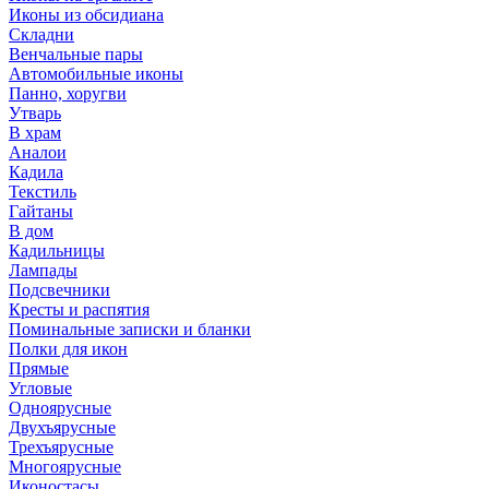
Иконы из обсидиана
Складни
Венчальные пары
Автомобильные иконы
Панно, хоругви
Утварь
В храм
Аналои
Кадила
Текстиль
Гайтаны
В дом
Кадильницы
Лампады
Подсвечники
Кресты и распятия
Поминальные записки и бланки
Полки для икон
Прямые
Угловые
Одноярусные
Двухъярусные
Трехъярусные
Многоярусные
Иконостасы