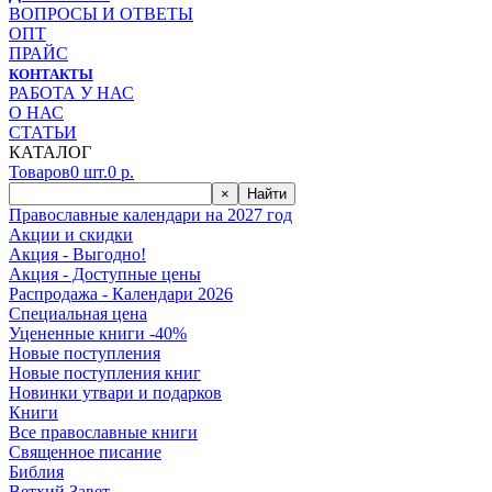
ВОПРОСЫ И ОТВЕТЫ
ОПТ
ПРАЙС
КОНТАКТЫ
РАБОТА У НАС
О НАС
СТАТЬИ
КАТАЛОГ
Товаров
0
шт.
0
р.
×
Найти
Православные календари на 2027 год
Акции и скидки
Акция - Выгодно!
Акция - Доступные цены
Распродажа - Календари 2026
Специальная цена
Уцененные книги -40%
Новые поступления
Новые поступления книг
Новинки утвари и подарков
Книги
Все православные книги
Священное писание
Библия
Ветхий Завет