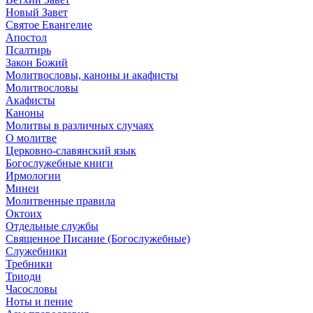
Новый Завет
Святое Евангелие
Апостол
Псалтирь
Закон Божий
Молитвословы, каноны и акафисты
Молитвословы
Акафисты
Каноны
Молитвы в различных случаях
О молитве
Церковно-славянский язык
Богослужебные книги
Ирмологии
Минеи
Молитвенные правила
Октоих
Отдельные службы
Священное Писание (Богослужебные)
Служебники
Требники
Триоди
Часословы
Ноты и пение