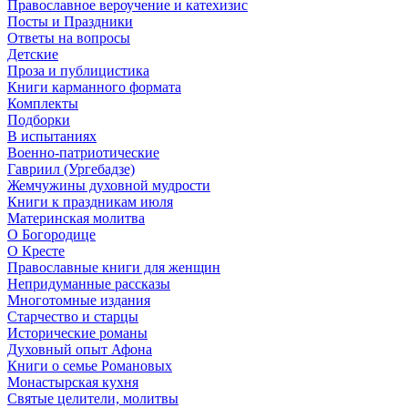
Православное вероучение и катехизис
Посты и Праздники
Ответы на вопросы
Детские
Проза и публицистика
Книги карманного формата
Комплекты
Подборки
В испытаниях
Военно-патриотические
Гавриил (Ургебадзе)
Жемчужины духовной мудрости
Книги к праздникам июля
Материнская молитва
О Богородице
О Кресте
Православные книги для женщин
Непридуманные рассказы
Многотомные издания
Старчество и старцы
Исторические романы
Духовный опыт Афона
Книги о семье Романовых
Монастырская кухня
Святые целители, молитвы