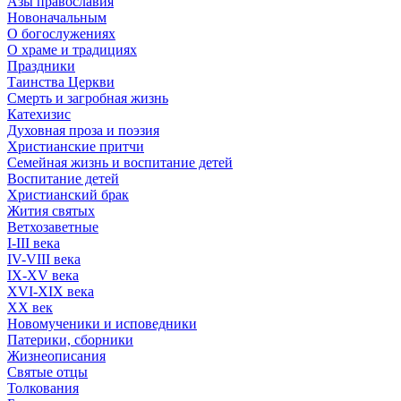
Азы православия
Новоначальным
О богослужениях
О храме и традициях
Праздники
Таинства Церкви
Смерть и загробная жизнь
Катехизис
Духовная проза и поэзия
Христианские притчи
Семейная жизнь и воспитание детей
Воспитание детей
Христианский брак
Жития святых
Ветхозаветные
I-III века
IV-VIII века
IX-XV века
XVI-XIX века
XX век
Новомученики и исповедники
Патерики, сборники
Жизнеописания
Святые отцы
Толкования