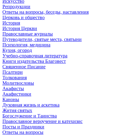
Искусство
Репродукции
Ответы на вопросы, беседы, наставления
Церковь и общество
История
История Церкви
Православные журналы
Путеводители, святые места, святыни
Психология, медицина
Кухня, огород
Учебно-справочная литература
Книги издательства Благовест
Священное Писание
Псалтири
Толкования
Молитвословы
Акафисты
Акафистники
Каноны
Духовная жизнь и аскетика
Жития святых
Богослужение и Таинства
Православное вероучение и катехизис
Посты и Праздники
Ответы на вопросы