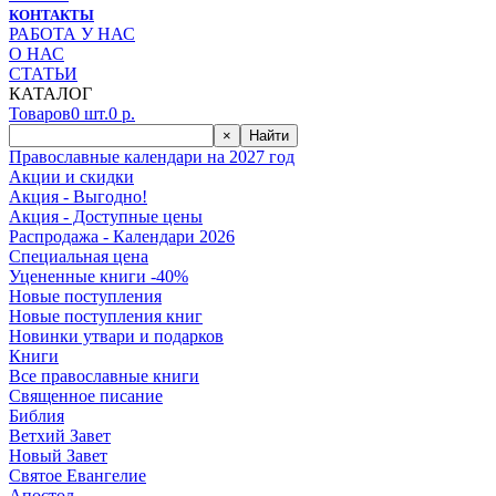
КОНТАКТЫ
РАБОТА У НАС
О НАС
СТАТЬИ
КАТАЛОГ
Товаров
0
шт.
0
р.
×
Найти
Православные календари на 2027 год
Акции и скидки
Акция - Выгодно!
Акция - Доступные цены
Распродажа - Календари 2026
Специальная цена
Уцененные книги -40%
Новые поступления
Новые поступления книг
Новинки утвари и подарков
Книги
Все православные книги
Священное писание
Библия
Ветхий Завет
Новый Завет
Святое Евангелие
Апостол