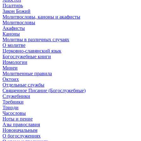
Псалтирь
Закон Божий
Молитвословы, каноны и акафисты
Молитвословы
Акафисты
Каноны
Молитвы в различных случаях
О молитве
Церковно-славянский язык
Богослужебные книги
Ирмологии
Минеи
Молитвенные правила
Октоих
Отдельные службы
Священное Писание (Богослужебные)
Служебники
Требники
Триоди
Часословы
Ноты и пение
Азы православия
Новоначальным
О богослужениях