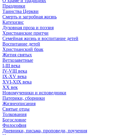
О храме и традициях
Праздники
Таинства Церкви
Смерть и загробная жизнь
Катехизис
Духовная проза и поэзия
Христианские притчи
Семейная жизнь и воспитание детей
Воспитание детей
Христианский брак
Жития святых
Ветхозаветные
I-III века
IV-VIII века
IX-XV века
XVI-XIX века
XX век
Новомученики и исповедники
Патерики, сборники
Жизнеописания
Святые отцы
Толкования
Богословие
Философия
Дневники, письма, проповеди, поучения