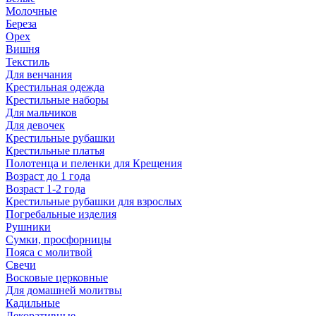
Молочные
Береза
Орех
Вишня
Текстиль
Для венчания
Крестильная одежда
Крестильные наборы
Для мальчиков
Для девочек
Крестильные рубашки
Крестильные платья
Полотенца и пеленки для Крещения
Возраст до 1 года
Возраст 1-2 года
Крестильные рубашки для взрослых
Погребальные изделия
Рушники
Сумки, просфорницы
Пояса с молитвой
Свечи
Восковые церковные
Для домашней молитвы
Кадильные
Декоративные