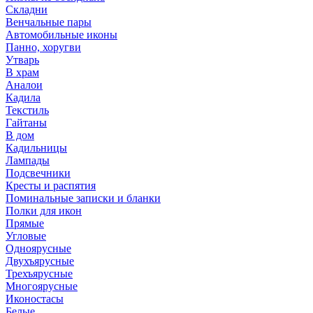
Складни
Венчальные пары
Автомобильные иконы
Панно, хоругви
Утварь
В храм
Аналои
Кадила
Текстиль
Гайтаны
В дом
Кадильницы
Лампады
Подсвечники
Кресты и распятия
Поминальные записки и бланки
Полки для икон
Прямые
Угловые
Одноярусные
Двухъярусные
Трехъярусные
Многоярусные
Иконостасы
Белые