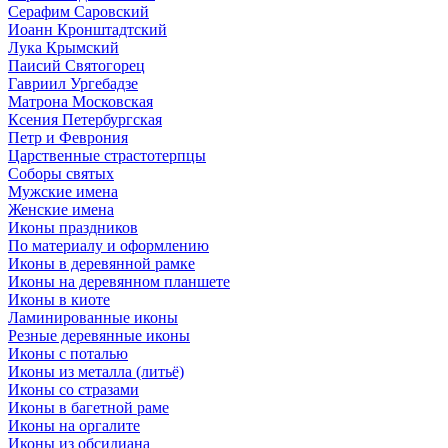
Серафим Саровский
Иоанн Кронштадтский
Лука Крымский
Паисий Святогорец
Гавриил Ургебадзе
Матрона Московская
Ксения Петербургская
Петр и Феврония
Царственные страстотерпцы
Соборы святых
Мужские имена
Женские имена
Иконы праздников
По материалу и оформлению
Иконы в деревянной рамке
Иконы на деревянном планшете
Иконы в киоте
Ламинированные иконы
Резные деревянные иконы
Иконы с поталью
Иконы из металла (литьё)
Иконы со стразами
Иконы в багетной раме
Иконы на оргалите
Иконы из обсидиана