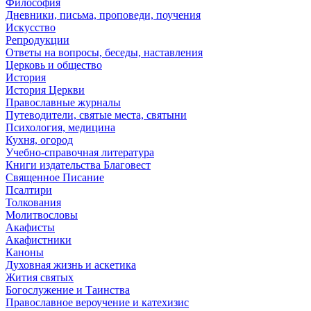
Философия
Дневники, письма, проповеди, поучения
Искусство
Репродукции
Ответы на вопросы, беседы, наставления
Церковь и общество
История
История Церкви
Православные журналы
Путеводители, святые места, святыни
Психология, медицина
Кухня, огород
Учебно-справочная литература
Книги издательства Благовест
Священное Писание
Псалтири
Толкования
Молитвословы
Акафисты
Акафистники
Каноны
Духовная жизнь и аскетика
Жития святых
Богослужение и Таинства
Православное вероучение и катехизис