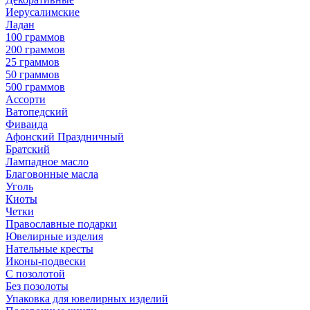
Иерусалимские
Ладан
100 граммов
200 граммов
25 граммов
50 граммов
500 граммов
Ассорти
Ватопедский
Фиваида
Афонский Праздничный
Братский
Лампадное масло
Благовонные масла
Уголь
Киоты
Четки
Православные подарки
Ювелирные изделия
Нательные кресты
Иконы-подвески
С позолотой
Без позолоты
Упаковка для ювелирных изделий