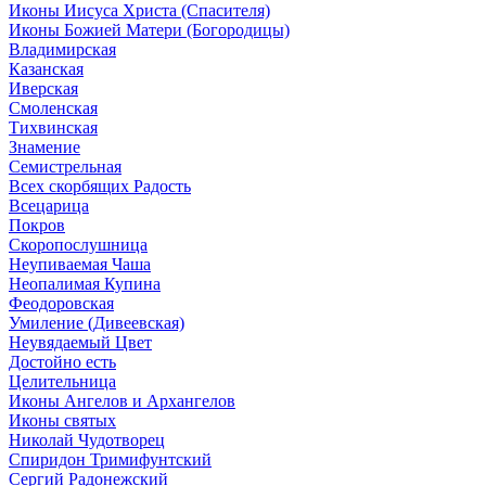
Иконы Иисуса Христа (Спасителя)
Иконы Божией Матери (Богородицы)
Владимирская
Казанская
Иверская
Смоленская
Тихвинская
Знамение
Семистрельная
Всех скорбящих Радость
Всецарица
Покров
Скоропослушница
Неупиваемая Чаша
Неопалимая Купина
Феодоровская
Умиление (Дивеевская)
Неувядаемый Цвет
Достойно есть
Целительница
Иконы Ангелов и Архангелов
Иконы святых
Николай Чудотворец
Спиридон Тримифунтский
Сергий Радонежский