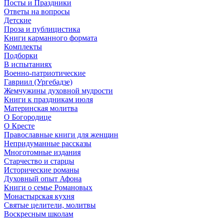
Посты и Праздники
Ответы на вопросы
Детские
Проза и публицистика
Книги карманного формата
Комплекты
Подборки
В испытаниях
Военно-патриотические
Гавриил (Ургебадзе)
Жемчужины духовной мудрости
Книги к праздникам июля
Материнская молитва
О Богородице
О Кресте
Православные книги для женщин
Непридуманные рассказы
Многотомные издания
Старчество и старцы
Исторические романы
Духовный опыт Афона
Книги о семье Романовых
Монастырская кухня
Святые целители, молитвы
Воскресным школам