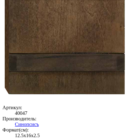
Артикул:
40047
Производитель:
Синопсисъ
Формат(cм):
12.5x16x2.5