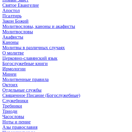
Святое Евангелие
Апостол
Псалтирь
Закон Божий
Молитвословы, каноны и акафисты
Молитвословы
Акафисты
Каноны
Молитвы в различных случаях
О молитве
Церковно-славянский язык
Богослужебные книги
Ирмологии
Минеи
Молитвенные правила
Октоих
Отдельные службы
Священное Писание (Богослужебные)
Служебники
Требники
Триоди
Часословы
Ноты и пение
Азы православия