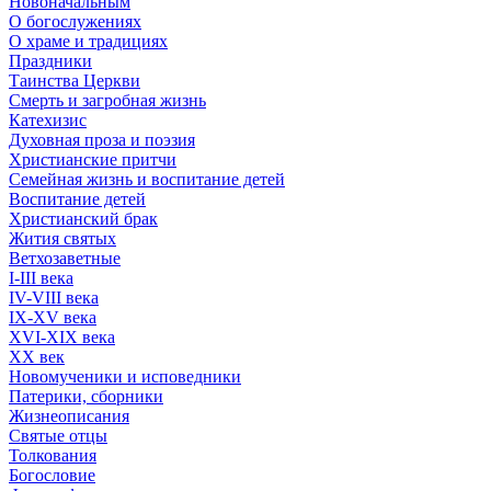
Новоначальным
О богослужениях
О храме и традициях
Праздники
Таинства Церкви
Смерть и загробная жизнь
Катехизис
Духовная проза и поэзия
Христианские притчи
Семейная жизнь и воспитание детей
Воспитание детей
Христианский брак
Жития святых
Ветхозаветные
I-III века
IV-VIII века
IX-XV века
XVI-XIX века
XX век
Новомученики и исповедники
Патерики, сборники
Жизнеописания
Святые отцы
Толкования
Богословие