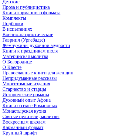
Детские
Проза и публицистика
Книги карманного формата
Комплекты
Подборки
В испытаниях
Военно-патриотические
Гавриил (Ургебадзе)
Жемчужины духовной мудрости
Книги к праздникам июля
Материнская молитва
О Богородице
О Кресте
Православные книги для женщин
Непридуманные рассказы
Многотомные издания
Старчество и старцы
Исторические романы
Духовный опыт Афона
Книги о семье Романовых
Монастырская кухня
Святые целители, молитвы
Воскресным школам
Карманный формат
Крупный шрифт