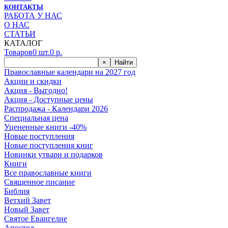
КОНТАКТЫ
РАБОТА У НАС
О НАС
СТАТЬИ
КАТАЛОГ
Товаров
0
шт.
0
р.
×
Найти
Православные календари на 2027 год
Акции и скидки
Акция - Выгодно!
Акция - Доступные цены
Распродажа - Календари 2026
Специальная цена
Уцененные книги -40%
Новые поступления
Новые поступления книг
Новинки утвари и подарков
Книги
Все православные книги
Священное писание
Библия
Ветхий Завет
Новый Завет
Святое Евангелие
Апостол