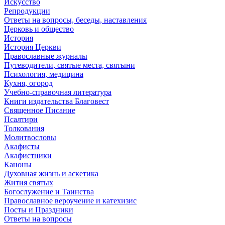
Искусство
Репродукции
Ответы на вопросы, беседы, наставления
Церковь и общество
История
История Церкви
Православные журналы
Путеводители, святые места, святыни
Психология, медицина
Кухня, огород
Учебно-справочная литература
Книги издательства Благовест
Священное Писание
Псалтири
Толкования
Молитвословы
Акафисты
Акафистники
Каноны
Духовная жизнь и аскетика
Жития святых
Богослужение и Таинства
Православное вероучение и катехизис
Посты и Праздники
Ответы на вопросы