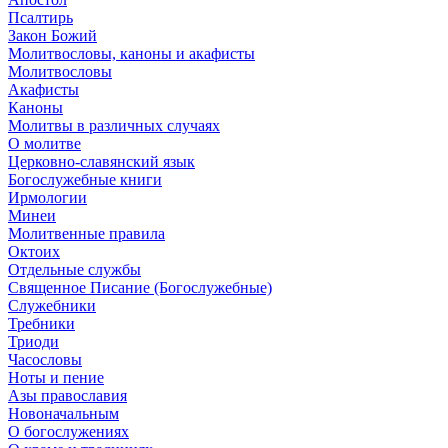
Псалтирь
Закон Божий
Молитвословы, каноны и акафисты
Молитвословы
Акафисты
Каноны
Молитвы в различных случаях
О молитве
Церковно-славянский язык
Богослужебные книги
Ирмологии
Минеи
Молитвенные правила
Октоих
Отдельные службы
Священное Писание (Богослужебные)
Служебники
Требники
Триоди
Часословы
Ноты и пение
Азы православия
Новоначальным
О богослужениях