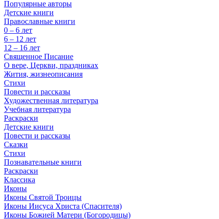
Популярные авторы
Детские книги
Православные книги
0 – 6 лет
6 – 12 лет
12 – 16 лет
Священное Писание
О вере, Церкви, праздниках
Жития, жизнеописания
Стихи
Повести и рассказы
Художественная литература
Учебная литература
Раскраски
Детские книги
Повести и рассказы
Сказки
Стихи
Познавательные книги
Раскраски
Классика
Иконы
Иконы Святой Троицы
Иконы Иисуса Христа (Спасителя)
Иконы Божией Матери (Богородицы)