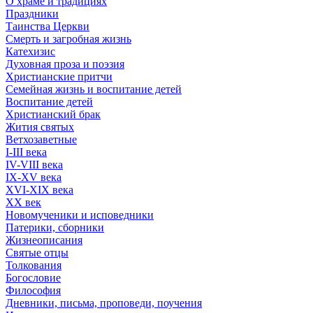
О храме и традициях
Праздники
Таинства Церкви
Смерть и загробная жизнь
Катехизис
Духовная проза и поэзия
Христианские притчи
Семейная жизнь и воспитание детей
Воспитание детей
Христианский брак
Жития святых
Ветхозаветные
I-III века
IV-VIII века
IX-XV века
XVI-XIX века
XX век
Новомученики и исповедники
Патерики, сборники
Жизнеописания
Святые отцы
Толкования
Богословие
Философия
Дневники, письма, проповеди, поучения