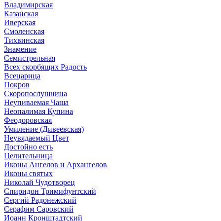
Владимирская
Казанская
Иверская
Смоленская
Тихвинская
Знамение
Семистрельная
Всех скорбящих Радость
Всецарица
Покров
Скоропослушница
Неупиваемая Чаша
Неопалимая Купина
Феодоровская
Умиление (Дивеевская)
Неувядаемый Цвет
Достойно есть
Целительница
Иконы Ангелов и Архангелов
Иконы святых
Николай Чудотворец
Спиридон Тримифунтский
Сергий Радонежский
Серафим Саровский
Иоанн Кронштадтский