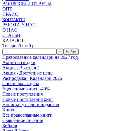
ВОПРОСЫ И ОТВЕТЫ
ОПТ
ПРАЙС
КОНТАКТЫ
РАБОТА У НАС
О НАС
СТАТЬИ
КАТАЛОГ
Товаров
0
шт.
0
р.
×
Найти
Православные календари на 2027 год
Акции и скидки
Акция - Выгодно!
Акция - Доступные цены
Распродажа - Календари 2026
Специальная цена
Уцененные книги -40%
Новые поступления
Новые поступления книг
Новинки утвари и подарков
Книги
Все православные книги
Священное писание
Библия
Ветхий Завет