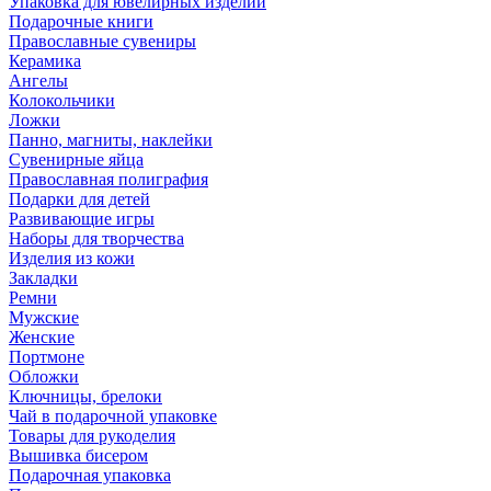
Упаковка для ювелирных изделий
Подарочные книги
Православные сувениры
Керамика
Ангелы
Колокольчики
Ложки
Панно, магниты, наклейки
Сувенирные яйца
Православная полиграфия
Подарки для детей
Развивающие игры
Наборы для творчества
Изделия из кожи
Закладки
Ремни
Мужские
Женские
Портмоне
Обложки
Ключницы, брелоки
Чай в подарочной упаковке
Товары для рукоделия
Вышивка бисером
Подарочная упаковка