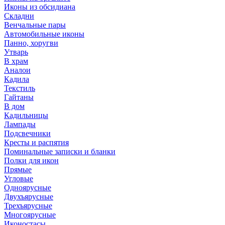
Иконы из обсидиана
Складни
Венчальные пары
Автомобильные иконы
Панно, хоругви
Утварь
В храм
Аналои
Кадила
Текстиль
Гайтаны
В дом
Кадильницы
Лампады
Подсвечники
Кресты и распятия
Поминальные записки и бланки
Полки для икон
Прямые
Угловые
Одноярусные
Двухъярусные
Трехъярусные
Многоярусные
Иконостасы