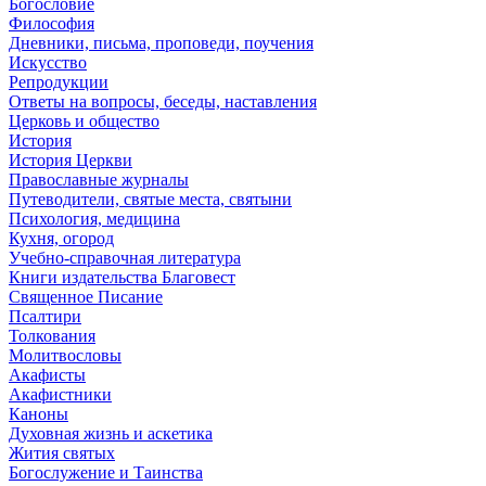
Богословие
Философия
Дневники, письма, проповеди, поучения
Искусство
Репродукции
Ответы на вопросы, беседы, наставления
Церковь и общество
История
История Церкви
Православные журналы
Путеводители, святые места, святыни
Психология, медицина
Кухня, огород
Учебно-справочная литература
Книги издательства Благовест
Священное Писание
Псалтири
Толкования
Молитвословы
Акафисты
Акафистники
Каноны
Духовная жизнь и аскетика
Жития святых
Богослужение и Таинства