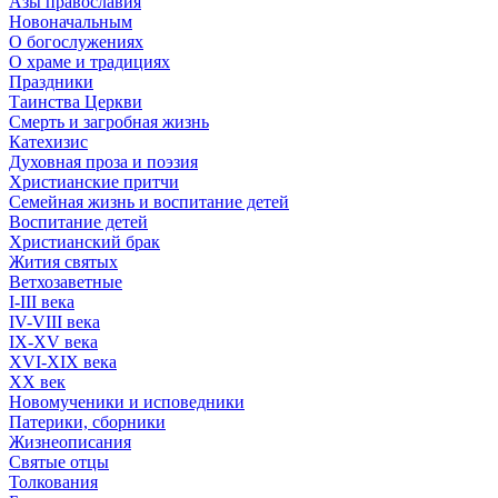
Азы православия
Новоначальным
О богослужениях
О храме и традициях
Праздники
Таинства Церкви
Смерть и загробная жизнь
Катехизис
Духовная проза и поэзия
Христианские притчи
Семейная жизнь и воспитание детей
Воспитание детей
Христианский брак
Жития святых
Ветхозаветные
I-III века
IV-VIII века
IX-XV века
XVI-XIX века
XX век
Новомученики и исповедники
Патерики, сборники
Жизнеописания
Святые отцы
Толкования