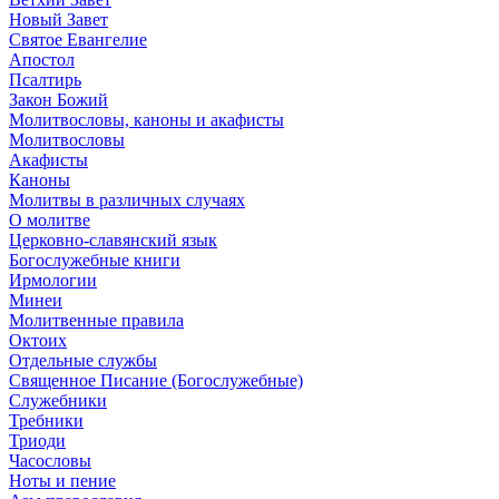
Новый Завет
Святое Евангелие
Апостол
Псалтирь
Закон Божий
Молитвословы, каноны и акафисты
Молитвословы
Акафисты
Каноны
Молитвы в различных случаях
О молитве
Церковно-славянский язык
Богослужебные книги
Ирмологии
Минеи
Молитвенные правила
Октоих
Отдельные службы
Священное Писание (Богослужебные)
Служебники
Требники
Триоди
Часословы
Ноты и пение