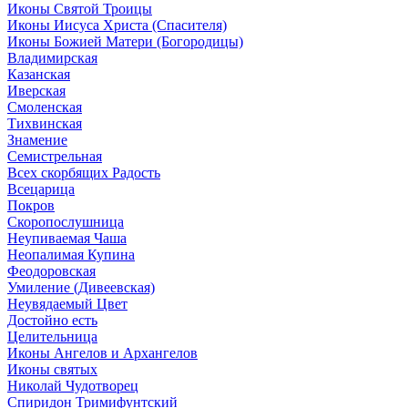
Иконы Святой Троицы
Иконы Иисуса Христа (Спасителя)
Иконы Божией Матери (Богородицы)
Владимирская
Казанская
Иверская
Смоленская
Тихвинская
Знамение
Семистрельная
Всех скорбящих Радость
Всецарица
Покров
Скоропослушница
Неупиваемая Чаша
Неопалимая Купина
Феодоровская
Умиление (Дивеевская)
Неувядаемый Цвет
Достойно есть
Целительница
Иконы Ангелов и Архангелов
Иконы святых
Николай Чудотворец
Спиридон Тримифунтский