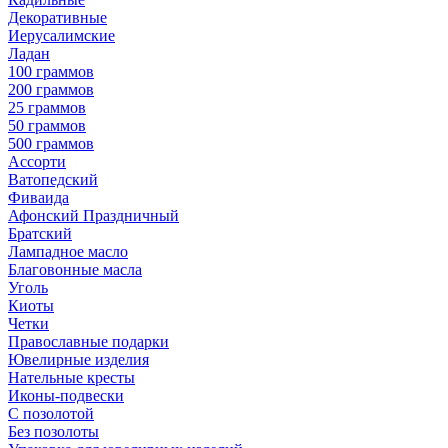
Декоративные
Иерусалимские
Ладан
100 граммов
200 граммов
25 граммов
50 граммов
500 граммов
Ассорти
Ватопедский
Фиваида
Афонский Праздничный
Братский
Лампадное масло
Благовонные масла
Уголь
Киоты
Четки
Православные подарки
Ювелирные изделия
Нательные кресты
Иконы-подвески
С позолотой
Без позолоты