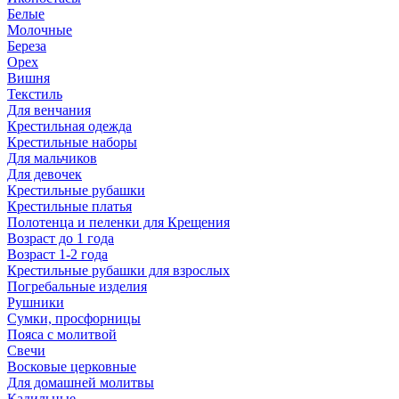
Белые
Молочные
Береза
Орех
Вишня
Текстиль
Для венчания
Крестильная одежда
Крестильные наборы
Для мальчиков
Для девочек
Крестильные рубашки
Крестильные платья
Полотенца и пеленки для Крещения
Возраст до 1 года
Возраст 1-2 года
Крестильные рубашки для взрослых
Погребальные изделия
Рушники
Сумки, просфорницы
Пояса с молитвой
Свечи
Восковые церковные
Для домашней молитвы
Кадильные