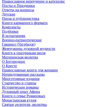
Православное вероучение и катехизис
Посты и Праздники
Ответы на вопросы
Детские
Проза и публицистика
Книги карманного формата
Комплекты
Подборки
В испытаниях
Военно-патриотические
Гавриил (Ургебадзе)
Жемчужины духовной мудрости
Книги к праздникам июля
Материнская молитва
О Богородице
О Кресте
Православные книги для женщин
Непридуманные рассказы
Многотомные издания
Старчество и старцы
Исторические романы
Духовный опыт Афона
Книги о семье Романовых
Монастырская кухня
Святые целители, молитвы