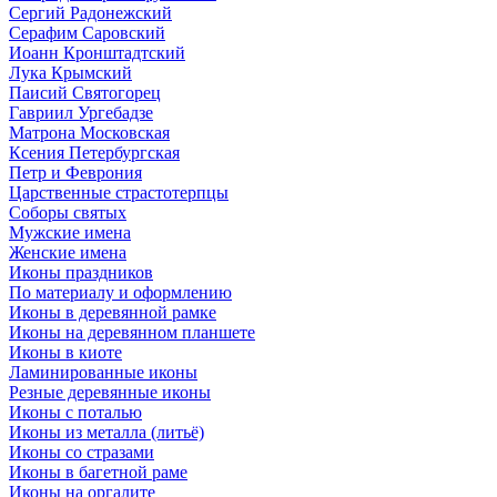
Сергий Радонежский
Серафим Саровский
Иоанн Кронштадтский
Лука Крымский
Паисий Святогорец
Гавриил Ургебадзе
Матрона Московская
Ксения Петербургская
Петр и Феврония
Царственные страстотерпцы
Соборы святых
Мужские имена
Женские имена
Иконы праздников
По материалу и оформлению
Иконы в деревянной рамке
Иконы на деревянном планшете
Иконы в киоте
Ламинированные иконы
Резные деревянные иконы
Иконы с поталью
Иконы из металла (литьё)
Иконы со стразами
Иконы в багетной раме
Иконы на оргалите