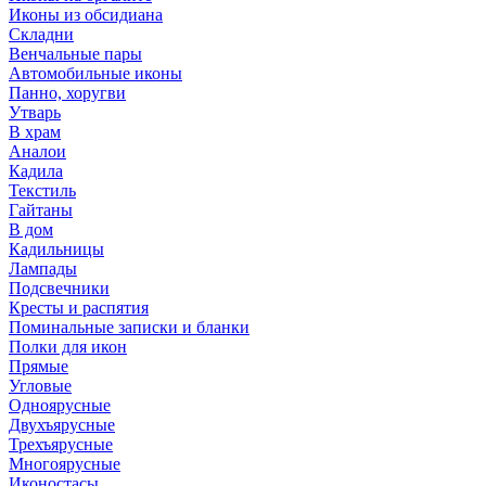
Иконы из обсидиана
Складни
Венчальные пары
Автомобильные иконы
Панно, хоругви
Утварь
В храм
Аналои
Кадила
Текстиль
Гайтаны
В дом
Кадильницы
Лампады
Подсвечники
Кресты и распятия
Поминальные записки и бланки
Полки для икон
Прямые
Угловые
Одноярусные
Двухъярусные
Трехъярусные
Многоярусные
Иконостасы