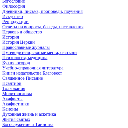
Богословие
Философия
Дневники, письма, проповеди, поучения
Искусство
Репродукции
Ответы на вопросы, беседы, наставления
Церковь и общество
История
История Церкви
Православные журналы
Путеводители, святые места, святыни
Психология, медицина
Кухня, огород
Учебно-справочная литература
Книги издательства Благовест
Священное Писание
Псалтири
Толкования
Молитвословы
Акафисты
Акафистники
Каноны
Духовная жизнь и аскетика
Жития святых
Богослужение и Таинства