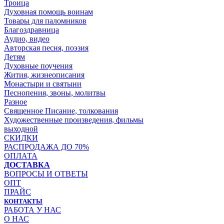
Троица
Духовная помощь воинам
Товары для паломников
Благоздравница
Аудио, видео
Авторская песня, поэзия
Детям
Духовные поучения
Жития, жизнеописания
Монастыри и святыни
Песнопения, звоны, молитвы
Разное
Священное Писание, толкования
Художественные произведения, фильмы
выходной
СКИДКИ
РАСПРОДАЖА ДО 70%
ОПЛАТА
ДОСТАВКА
ВОПРОСЫ И ОТВЕТЫ
ОПТ
ПРАЙС
КОНТАКТЫ
РАБОТА У НАС
О НАС