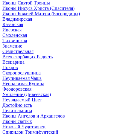
Иконы Святой Троицы
Иконы Иисуса Христа (Спасителя)
Иконы Божией Матери (Богородицы)
Владимирская
Казанская
Иверская
Смоленская
Тихвинская
Знамение
Семистрельная
Всех скорбящих Радость
Всецарица
Покров
Скоропослушница
Неупиваемая Чаша
Неопалимая Купина
Феодоровская
Умиление (Дивеевская)
Неувядаемый Цвет
Достойно есть
Целительница
Иконы Ангелов и Архангелов
Иконы святых
Николай Чудотворец
Спиридон Тримифунтский