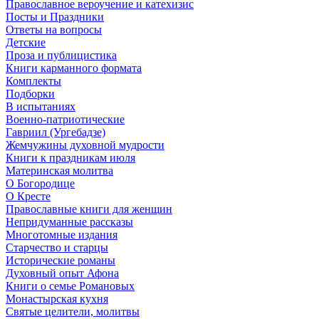
Православное вероучение и катехизис
Посты и Праздники
Ответы на вопросы
Детские
Проза и публицистика
Книги карманного формата
Комплекты
Подборки
В испытаниях
Военно-патриотические
Гавриил (Ургебадзе)
Жемчужины духовной мудрости
Книги к праздникам июля
Материнская молитва
О Богородице
О Кресте
Православные книги для женщин
Непридуманные рассказы
Многотомные издания
Старчество и старцы
Исторические романы
Духовный опыт Афона
Книги о семье Романовых
Монастырская кухня
Святые целители, молитвы