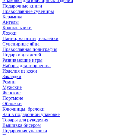
Упаковка для ювелирных изделий
Подарочные книги
Православные сувениры
Керамика
Ангелы
Колокольчики
Ложки
Панно, магниты, наклейки
Сувенирные яйца
Православная полиграфия
Подарки для детей
Развивающие игры
Наборы для творчества
Изделия из кожи
Закладки
Ремни
Мужские
Женские
Портмоне
Обложки
Ключницы, брелоки
Чай в подарочной упаковке
Товары для рукоделия
Вышивка бисером
Подарочная упаковка