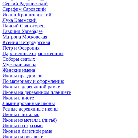
Сергий Радонежский
Серафим Саровский
Иоанн Кронштадтский
Лука Крымский
Паисий Святогорец
Гавриил Ургебадзе
Матрона Московская
Ксения Петербургская
Петр и Феврония
Царственные страстотерпцы
Соборы святых
Мужские имена
Женские имена
Иконы праздников
По материалу и оформлению
Иконы в деревянной рамке
Иконы на деревянном планшете
Иконы в киоте
Ламинированные иконы
Резные деревянные иконы
Иконы с поталью
Иконы из металла (литьё)
Иконы со стразами
Иконы в багетной раме
Иконы на оргалите