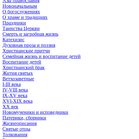
Азы православия
Новоначальным
О богослужениях
О храме и традициях
Праздники
Таинства Церкви
Смерть и загробная жизнь
Катехизис
Духовная проза и поэзия
Христианские притчи
Семейная жизнь и воспитание детей
Воспитание детей
Христианский брак
Жития святых
Ветхозаветные
I-III века
IV-VIII века
IX-XV века
XVI-XIX века
XX век
Новомученики и исповедники
Патерики, сборники
Жизнеописания
Святые отцы
Толкования