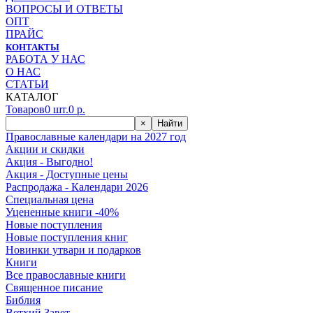
ВОПРОСЫ И ОТВЕТЫ
ОПТ
ПРАЙС
КОНТАКТЫ
РАБОТА У НАС
О НАС
СТАТЬИ
КАТАЛОГ
Товаров
0
шт.
0
р.
×
Найти
Православные календари на 2027 год
Акции и скидки
Акция - Выгодно!
Акция - Доступные цены
Распродажа - Календари 2026
Специальная цена
Уцененные книги -40%
Новые поступления
Новые поступления книг
Новинки утвари и подарков
Книги
Все православные книги
Священное писание
Библия
Ветхий Завет