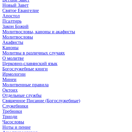
Новый Завет
Святое Евангелие
Апостол
Псалтирь
Закон Божий
Молитвословы, каноны и акафисты
Молитвословы
Акафисты
Каноны
Молитвы в различных случаях
О молитве
Церковно-славянский язык
Богослужебные книги
Ирмологии
Минеи
Молитвенные правила
Октоих
Отдельные службы
Священное Писание (Богослужебные)
Служебники
Требники
Триоди
Часословы
Ноты и пение