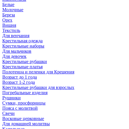
Белые
Молочные
Береза
Орех
Вишня
Текстиль
Для венчания
Крестильная одежда
Крестильные наборы
Для мальчиков
Для девочек
Крестильные рубашки
Крестильные платья
Полотенца и пеленки для Крещения
Возраст до 1 года
Возраст 1-2 года
Крестильные рубашки для взрослых
Погребальные изделия
Рушники
Сумки, просфорницы
Пояса с молитвой
Свечи
Восковые церковные
Для домашней молитвы
Кадильные