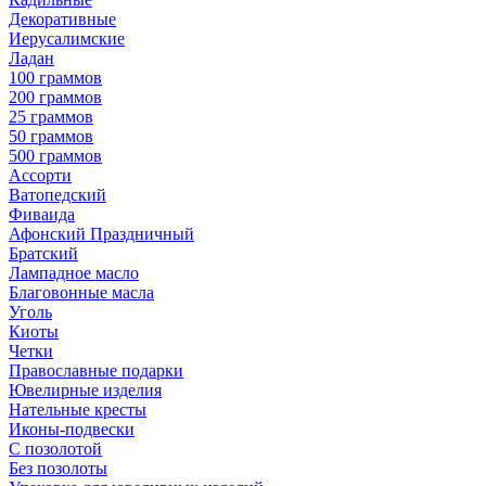
Декоративные
Иерусалимские
Ладан
100 граммов
200 граммов
25 граммов
50 граммов
500 граммов
Ассорти
Ватопедский
Фиваида
Афонский Праздничный
Братский
Лампадное масло
Благовонные масла
Уголь
Киоты
Четки
Православные подарки
Ювелирные изделия
Нательные кресты
Иконы-подвески
С позолотой
Без позолоты