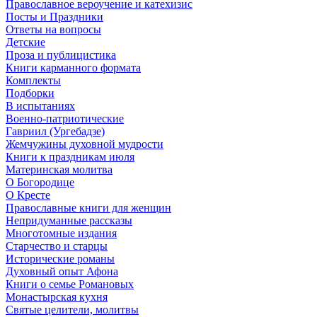
Православное вероучение и катехизис
Посты и Праздники
Ответы на вопросы
Детские
Проза и публицистика
Книги карманного формата
Комплекты
Подборки
В испытаниях
Военно-патриотические
Гавриил (Ургебадзе)
Жемчужины духовной мудрости
Книги к праздникам июля
Материнская молитва
О Богородице
О Кресте
Православные книги для женщин
Непридуманные рассказы
Многотомные издания
Старчество и старцы
Исторические романы
Духовный опыт Афона
Книги о семье Романовых
Монастырская кухня
Святые целители, молитвы