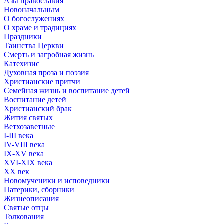
Азы православия
Новоначальным
О богослужениях
О храме и традициях
Праздники
Таинства Церкви
Смерть и загробная жизнь
Катехизис
Духовная проза и поэзия
Христианские притчи
Семейная жизнь и воспитание детей
Воспитание детей
Христианский брак
Жития святых
Ветхозаветные
I-III века
IV-VIII века
IX-XV века
XVI-XIX века
XX век
Новомученики и исповедники
Патерики, сборники
Жизнеописания
Святые отцы
Толкования