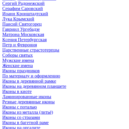
Сергий Радонежский
Серафим Саровский
Иоанн Кронштадтский
Лука Крымский
Паисий Святогорец
Гавриил Ургебадзе
Матрона Московская
Ксения Петербургская
Петр и Феврония
Царственные страстотерпцы
Соборы святых
Мужские имена
Женские имена
Иконы праздников
По материалу и оформлению
Иконы в деревянной рамке
Иконы на деревянном планшете
Иконы в киоте
Ламинированные иконы
Резные деревянные иконы
Иконы с поталью
Иконы из металла (литьё)
Иконы со стразами
Иконы в багетной раме
Иконы на оргалите