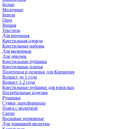
Белые
Молочные
Береза
Орех
Вишня
Текстиль
Для венчания
Крестильная одежда
Крестильные наборы
Для мальчиков
Для девочек
Крестильные рубашки
Крестильные платья
Полотенца и пеленки для Крещения
Возраст до 1 года
Возраст 1-2 года
Крестильные рубашки для взрослых
Погребальные изделия
Рушники
Сумки, просфорницы
Пояса с молитвой
Свечи
Восковые церковные
Для домашней молитвы
Кадильные