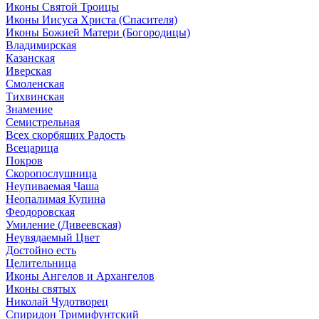
Иконы Святой Троицы
Иконы Иисуса Христа (Спасителя)
Иконы Божией Матери (Богородицы)
Владимирская
Казанская
Иверская
Смоленская
Тихвинская
Знамение
Семистрельная
Всех скорбящих Радость
Всецарица
Покров
Скоропослушница
Неупиваемая Чаша
Неопалимая Купина
Феодоровская
Умиление (Дивеевская)
Неувядаемый Цвет
Достойно есть
Целительница
Иконы Ангелов и Архангелов
Иконы святых
Николай Чудотворец
Спиридон Тримифунтский