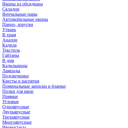
Иконы из обсидиана
Складни
Венчальные пары
Автомобильные иконы
Панно, хоругви
Утварь
В храм
Аналои
Кадила
Текстиль
Гайтаны
В дом
Кадильницы
Лампады
Подсвечники
Кресты и распятия
Поминальные записки и бланки
Полки для икон
Прямые
Угловые
Одноярусные
Двухъярусные
Трехъярусные
Многоярусные
Иконостасы