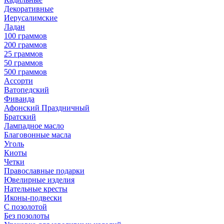
Декоративные
Иерусалимские
Ладан
100 граммов
200 граммов
25 граммов
50 граммов
500 граммов
Ассорти
Ватопедский
Фиваида
Афонский Праздничный
Братский
Лампадное масло
Благовонные масла
Уголь
Киоты
Четки
Православные подарки
Ювелирные изделия
Нательные кресты
Иконы-подвески
С позолотой
Без позолоты