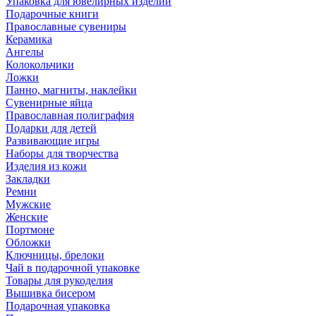
Упаковка для ювелирных изделий
Подарочные книги
Православные сувениры
Керамика
Ангелы
Колокольчики
Ложки
Панно, магниты, наклейки
Сувенирные яйца
Православная полиграфия
Подарки для детей
Развивающие игры
Наборы для творчества
Изделия из кожи
Закладки
Ремни
Мужские
Женские
Портмоне
Обложки
Ключницы, брелоки
Чай в подарочной упаковке
Товары для рукоделия
Вышивка бисером
Подарочная упаковка