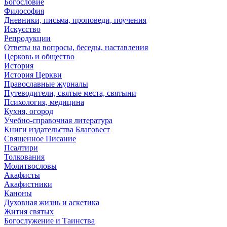
Богословие
Философия
Дневники, письма, проповеди, поучения
Искусство
Репродукции
Ответы на вопросы, беседы, наставления
Церковь и общество
История
История Церкви
Православные журналы
Путеводители, святые места, святыни
Психология, медицина
Кухня, огород
Учебно-справочная литература
Книги издательства Благовест
Священное Писание
Псалтири
Толкования
Молитвословы
Акафисты
Акафистники
Каноны
Духовная жизнь и аскетика
Жития святых
Богослужение и Таинства