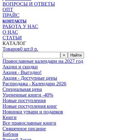
ВОПРОСЫ И ОТВЕТЫ
ОПТ
ПРАЙС
КОНТАКТЫ
РАБОТА У НАС
О НАС
СТАТЬИ
КАТАЛОГ
Товаров
0
шт.
0
р.
×
Найти
Православные календари на 2027 год
Акции и скидки
Акция - Выгодно!
Акция - Доступные цены
Распродажа - Календари 2026
Специальная цена
Уцененные книги -40%
Новые поступления
Новые поступления книг
Новинки утвари и подарков
Книги
Все православные книги
Священное писание
Библия
Ветхий Завет