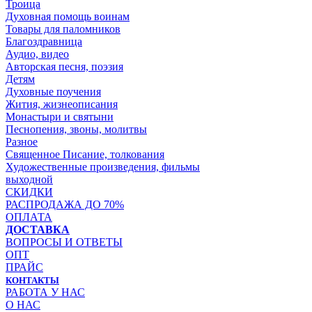
Троица
Духовная помощь воинам
Товары для паломников
Благоздравница
Аудио, видео
Авторская песня, поэзия
Детям
Духовные поучения
Жития, жизнеописания
Монастыри и святыни
Песнопения, звоны, молитвы
Разное
Священное Писание, толкования
Художественные произведения, фильмы
выходной
СКИДКИ
РАСПРОДАЖА ДО 70%
ОПЛАТА
ДОСТАВКА
ВОПРОСЫ И ОТВЕТЫ
ОПТ
ПРАЙС
КОНТАКТЫ
РАБОТА У НАС
О НАС