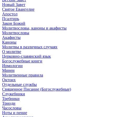
Новый Завет
Святое Евангелие
Апостол
Псалтирь
Закон Божий
Молитвословы, каноны и акафисты
Молитвословы
Акафисты
Каноны
Молитвы в различных случаях
О молитве
Церковно-славянский язык
Богослужебные книги
Ирмологии
Минеи
Молитвенные правила
Октоих
Отдельные службы
Священное Писание (Богослужебные)
Служебники
Требники
Триоди
Часословы
Ноты и пение