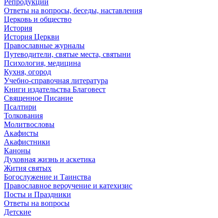
Репродукции
Ответы на вопросы, беседы, наставления
Церковь и общество
История
История Церкви
Православные журналы
Путеводители, святые места, святыни
Психология, медицина
Кухня, огород
Учебно-справочная литература
Книги издательства Благовест
Священное Писание
Псалтири
Толкования
Молитвословы
Акафисты
Акафистники
Каноны
Духовная жизнь и аскетика
Жития святых
Богослужение и Таинства
Православное вероучение и катехизис
Посты и Праздники
Ответы на вопросы
Детские