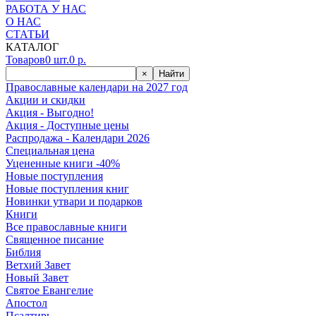
РАБОТА У НАС
О НАС
СТАТЬИ
КАТАЛОГ
Товаров
0
шт.
0
р.
×
Найти
Православные календари на 2027 год
Акции и скидки
Акция - Выгодно!
Акция - Доступные цены
Распродажа - Календари 2026
Специальная цена
Уцененные книги -40%
Новые поступления
Новые поступления книг
Новинки утвари и подарков
Книги
Все православные книги
Священное писание
Библия
Ветхий Завет
Новый Завет
Святое Евангелие
Апостол
Псалтирь