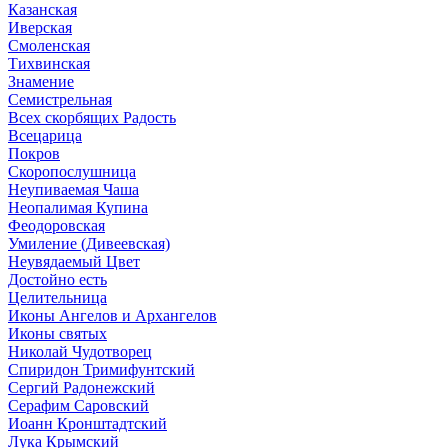
Казанская
Иверская
Смоленская
Тихвинская
Знамение
Семистрельная
Всех скорбящих Радость
Всецарица
Покров
Скоропослушница
Неупиваемая Чаша
Неопалимая Купина
Феодоровская
Умиление (Дивеевская)
Неувядаемый Цвет
Достойно есть
Целительница
Иконы Ангелов и Архангелов
Иконы святых
Николай Чудотворец
Спиридон Тримифунтский
Сергий Радонежский
Серафим Саровский
Иоанн Кронштадтский
Лука Крымский