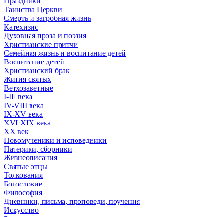
Праздники
Таинства Церкви
Смерть и загробная жизнь
Катехизис
Духовная проза и поэзия
Христианские притчи
Семейная жизнь и воспитание детей
Воспитание детей
Христианский брак
Жития святых
Ветхозаветные
I-III века
IV-VIII века
IX-XV века
XVI-XIX века
XX век
Новомученики и исповедники
Патерики, сборники
Жизнеописания
Святые отцы
Толкования
Богословие
Философия
Дневники, письма, проповеди, поучения
Искусство