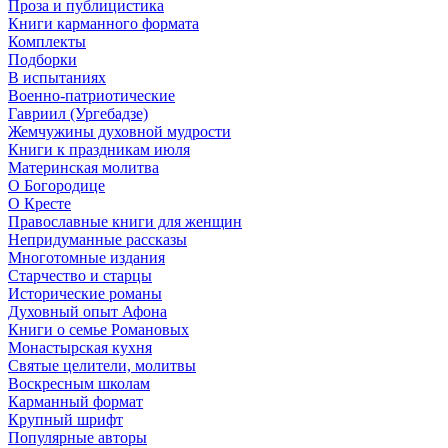
Проза и публицистика
Книги карманного формата
Комплекты
Подборки
В испытаниях
Военно-патриотические
Гавриил (Ургебадзе)
Жемчужины духовной мудрости
Книги к праздникам июля
Материнская молитва
О Богородице
О Кресте
Православные книги для женщин
Непридуманные рассказы
Многотомные издания
Старчество и старцы
Исторические романы
Духовный опыт Афона
Книги о семье Романовых
Монастырская кухня
Святые целители, молитвы
Воскресным школам
Карманный формат
Крупный шрифт
Популярные авторы