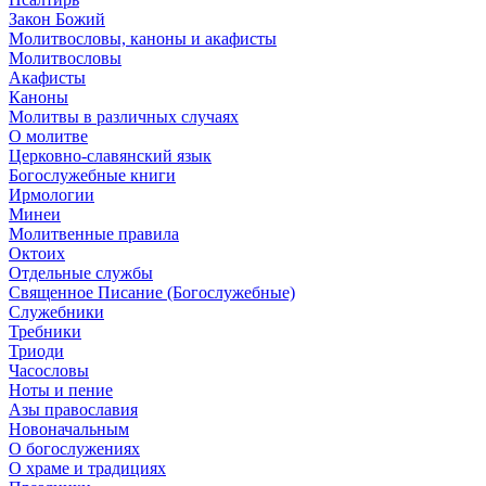
Закон Божий
Молитвословы, каноны и акафисты
Молитвословы
Акафисты
Каноны
Молитвы в различных случаях
О молитве
Церковно-славянский язык
Богослужебные книги
Ирмологии
Минеи
Молитвенные правила
Октоих
Отдельные службы
Священное Писание (Богослужебные)
Служебники
Требники
Триоди
Часословы
Ноты и пение
Азы православия
Новоначальным
О богослужениях
О храме и традициях