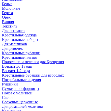
Белые
Молочные
Береза
Орех
Вишня
Текстиль
Для венчания
Крестильная одежда
Крестильные наборы
Для мальчиков
Для девочек
Крестильные рубашки
Крестильные платья
Полотенца и пеленки для Крещения
Возраст до 1 года
Возраст 1-2 года
Крестильные рубашки для взрослых
Погребальные изделия
Рушники
Сумки, просфорницы
Пояса с молитвой
Свечи
Восковые церковные
Для домашней молитвы
Кадильные