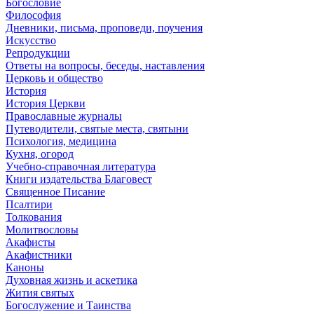
Богословие
Философия
Дневники, письма, проповеди, поучения
Искусство
Репродукции
Ответы на вопросы, беседы, наставления
Церковь и общество
История
История Церкви
Православные журналы
Путеводители, святые места, святыни
Психология, медицина
Кухня, огород
Учебно-справочная литература
Книги издательства Благовест
Священное Писание
Псалтири
Толкования
Молитвословы
Акафисты
Акафистники
Каноны
Духовная жизнь и аскетика
Жития святых
Богослужение и Таинства