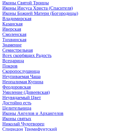
Иконы Святой Троицы
Иконы Иисуса Христа (Спасителя)
Иконы Божией Матери (Богородицы)
Владимирская
Казанская
Иверская
Смоленская
Тихвинская
Знамение
Семистрельная
Всех скорбящих Радость
Всецарица
Покров
Скоропослушница
Неупиваемая Чаша
Неопалимая Купина
Феодоровская
Умиление (Дивеевская)
Неувядаемый Цвет
Достойно есть
Целительница
Иконы Ангелов и Архангелов
Иконы святых
Николай Чудотворец
Спиридон Тримифунтский