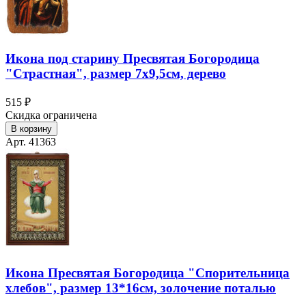
Икона под старину Пресвятая Богородица
"Страстная", размер 7х9,5см, дерево
515 ₽
Скидка ограничена
В корзину
Арт. 41363
Икона Пресвятая Богородица "Спорительница
хлебов", размер 13*16см, золочение поталью