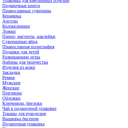
Упаковка для ювелирных изделий
Подарочные книги
Православные сувениры
Керамика
Ангелы
Колокольчики
Ложки
Панно, магниты, наклейки
Сувенирные яйца
Православная полиграфия
Подарки для детей
Развивающие игры
Наборы для творчества
Изделия из кожи
Закладки
Ремни
Мужские
Женские
Портмоне
Обложки
Ключницы, брелоки
Чай в подарочной упаковке
Товары для рукоделия
Вышивка бисером
Подарочная упаковка