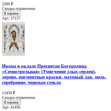
2200 ₽
Скидка ограничена
В корзину
Арт. 37157
Икона в окладе Пресвятая Богородица
«Семистрельная» (Умягчение злых сердец),
дерево, пигментные краски, матовый лак, медь,
серебрение, чешское стекло
12450 ₽
Скидка ограничена
В корзину
Арт. 41456