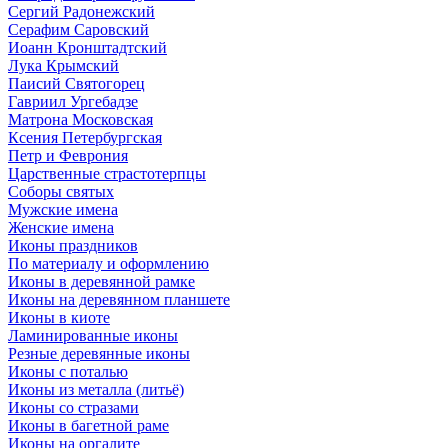
Сергий Радонежский
Серафим Саровский
Иоанн Кронштадтский
Лука Крымский
Паисий Святогорец
Гавриил Ургебадзе
Матрона Московская
Ксения Петербургская
Петр и Феврония
Царственные страстотерпцы
Соборы святых
Мужские имена
Женские имена
Иконы праздников
По материалу и оформлению
Иконы в деревянной рамке
Иконы на деревянном планшете
Иконы в киоте
Ламинированные иконы
Резные деревянные иконы
Иконы с поталью
Иконы из металла (литьё)
Иконы со стразами
Иконы в багетной раме
Иконы на оргалите