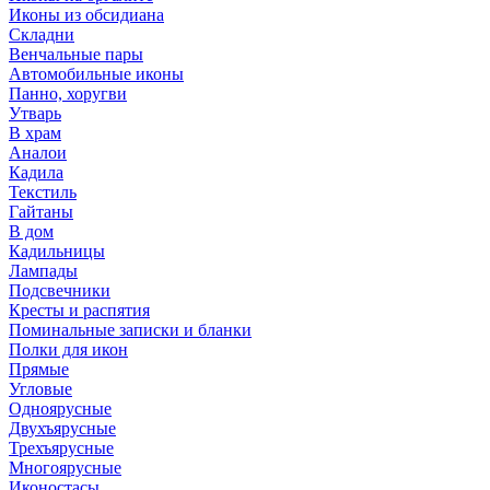
Иконы из обсидиана
Складни
Венчальные пары
Автомобильные иконы
Панно, хоругви
Утварь
В храм
Аналои
Кадила
Текстиль
Гайтаны
В дом
Кадильницы
Лампады
Подсвечники
Кресты и распятия
Поминальные записки и бланки
Полки для икон
Прямые
Угловые
Одноярусные
Двухъярусные
Трехъярусные
Многоярусные
Иконостасы