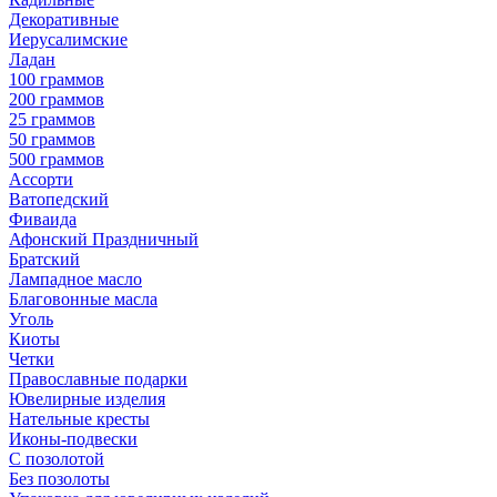
Декоративные
Иерусалимские
Ладан
100 граммов
200 граммов
25 граммов
50 граммов
500 граммов
Ассорти
Ватопедский
Фиваида
Афонский Праздничный
Братский
Лампадное масло
Благовонные масла
Уголь
Киоты
Четки
Православные подарки
Ювелирные изделия
Нательные кресты
Иконы-подвески
С позолотой
Без позолоты