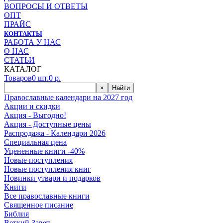
ВОПРОСЫ И ОТВЕТЫ
ОПТ
ПРАЙС
КОНТАКТЫ
РАБОТА У НАС
О НАС
СТАТЬИ
КАТАЛОГ
Товаров
0
шт.
0
р.
×
Найти
Православные календари на 2027 год
Акции и скидки
Акция - Выгодно!
Акция - Доступные цены
Распродажа - Календари 2026
Специальная цена
Уцененные книги -40%
Новые поступления
Новые поступления книг
Новинки утвари и подарков
Книги
Все православные книги
Священное писание
Библия
Ветхий Завет