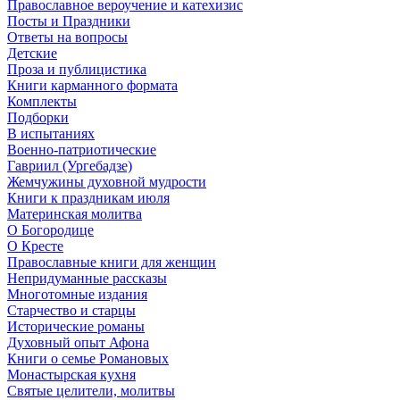
Православное вероучение и катехизис
Посты и Праздники
Ответы на вопросы
Детские
Проза и публицистика
Книги карманного формата
Комплекты
Подборки
В испытаниях
Военно-патриотические
Гавриил (Ургебадзе)
Жемчужины духовной мудрости
Книги к праздникам июля
Материнская молитва
О Богородице
О Кресте
Православные книги для женщин
Непридуманные рассказы
Многотомные издания
Старчество и старцы
Исторические романы
Духовный опыт Афона
Книги о семье Романовых
Монастырская кухня
Святые целители, молитвы