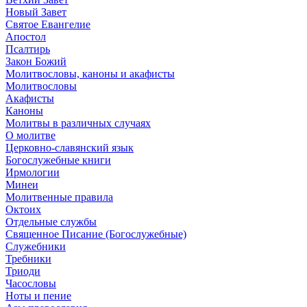
Новый Завет
Святое Евангелие
Апостол
Псалтирь
Закон Божий
Молитвословы, каноны и акафисты
Молитвословы
Акафисты
Каноны
Молитвы в различных случаях
О молитве
Церковно-славянский язык
Богослужебные книги
Ирмологии
Минеи
Молитвенные правила
Октоих
Отдельные службы
Священное Писание (Богослужебные)
Служебники
Требники
Триоди
Часословы
Ноты и пение