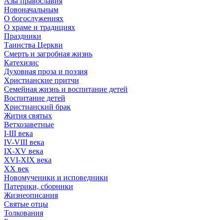
Азы православия
Новоначальным
О богослужениях
О храме и традициях
Праздники
Таинства Церкви
Смерть и загробная жизнь
Катехизис
Духовная проза и поэзия
Христианские притчи
Семейная жизнь и воспитание детей
Воспитание детей
Христианский брак
Жития святых
Ветхозаветные
I-III века
IV-VIII века
IX-XV века
XVI-XIX века
XX век
Новомученики и исповедники
Патерики, сборники
Жизнеописания
Святые отцы
Толкования