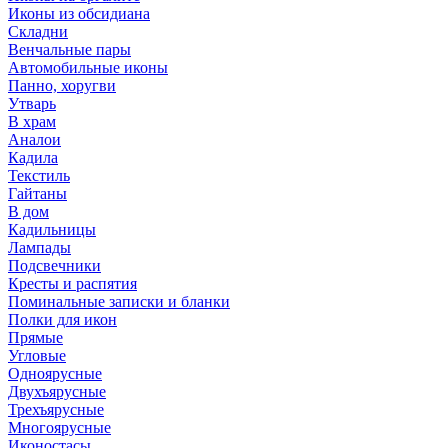
Иконы из обсидиана
Складни
Венчальные пары
Автомобильные иконы
Панно, хоругви
Утварь
В храм
Аналои
Кадила
Текстиль
Гайтаны
В дом
Кадильницы
Лампады
Подсвечники
Кресты и распятия
Поминальные записки и бланки
Полки для икон
Прямые
Угловые
Одноярусные
Двухъярусные
Трехъярусные
Многоярусные
Иконостасы