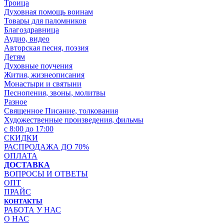
Троица
Духовная помощь воинам
Товары для паломников
Благоздравница
Аудио, видео
Авторская песня, поэзия
Детям
Духовные поучения
Жития, жизнеописания
Монастыри и святыни
Песнопения, звоны, молитвы
Разное
Священное Писание, толкования
Художественные произведения, фильмы
с 8:00 до 17:00
СКИДКИ
РАСПРОДАЖА ДО 70%
ОПЛАТА
ДОСТАВКА
ВОПРОСЫ И ОТВЕТЫ
ОПТ
ПРАЙС
КОНТАКТЫ
РАБОТА У НАС
О НАС