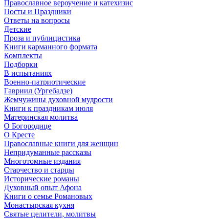
Православное вероучение и катехизис
Посты и Праздники
Ответы на вопросы
Детские
Проза и публицистика
Книги карманного формата
Комплекты
Подборки
В испытаниях
Военно-патриотические
Гавриил (Ургебадзе)
Жемчужины духовной мудрости
Книги к праздникам июля
Материнская молитва
О Богородице
О Кресте
Православные книги для женщин
Непридуманные рассказы
Многотомные издания
Старчество и старцы
Исторические романы
Духовный опыт Афона
Книги о семье Романовых
Монастырская кухня
Святые целители, молитвы