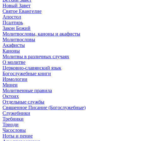
Новый Завет
Святое Евангелие
Апостол
Псалтирь
Закон Божий
Молитвословы, каноны и акафисты
Молитвословы
Акафисты
Каноны
Молитвы в различных случаях
О молитве
Церковно-славянский язык
Богослужебные книги
Ирмологии
Минеи
Молитвенные правила
Октоих
Отдельные службы
Священное Писание (Богослужебные)
Служебники
Требники
Триоди
Часословы
Ноты и пение