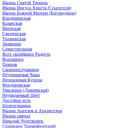
Иконы Святой Троицы
Иконы Иисуса Христа (Спасителя)
Иконы Божией Матери (Богородицы)
Владимирская
Казанская
Иверская
Смоленская
Тихвинская
Знамение
Семистрельная
Всех скорбящих Радость
Всецарица
Покров
Скоропослушница
Неупиваемая Чаша
Неопалимая Купина
Феодоровская
Умиление (Дивеевская)
Неувядаемый Цвет
Достойно есть
Целительница
Иконы Ангелов и Архангелов
Иконы святых
Николай Чудотворец
Спиридон Тримифунтский