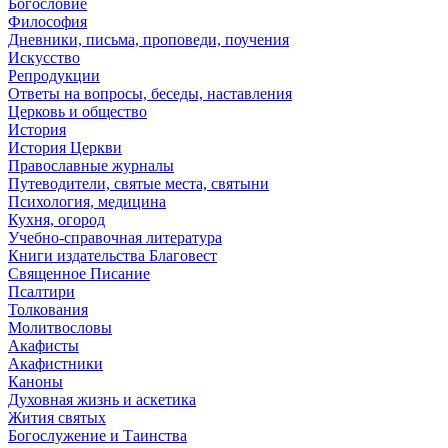
Богословие
Философия
Дневники, письма, проповеди, поучения
Искусство
Репродукции
Ответы на вопросы, беседы, наставления
Церковь и общество
История
История Церкви
Православные журналы
Путеводители, святые места, святыни
Психология, медицина
Кухня, огород
Учебно-справочная литература
Книги издательства Благовест
Священное Писание
Псалтири
Толкования
Молитвословы
Акафисты
Акафистники
Каноны
Духовная жизнь и аскетика
Жития святых
Богослужение и Таинства