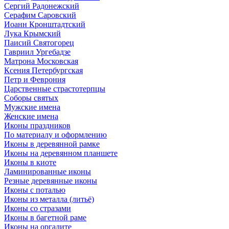
Сергий Радонежский
Серафим Саровский
Иоанн Кронштадтский
Лука Крымский
Паисий Святогорец
Гавриил Ургебадзе
Матрона Московская
Ксения Петербургская
Петр и Феврония
Царственные страстотерпцы
Соборы святых
Мужские имена
Женские имена
Иконы праздников
По материалу и оформлению
Иконы в деревянной рамке
Иконы на деревянном планшете
Иконы в киоте
Ламинированные иконы
Резные деревянные иконы
Иконы с поталью
Иконы из металла (литьё)
Иконы со стразами
Иконы в багетной раме
Иконы на оргалите