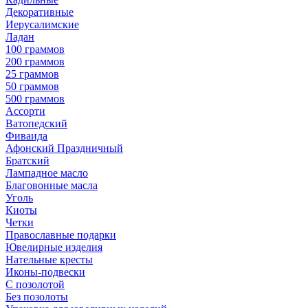
Декоративные
Иерусалимские
Ладан
100 граммов
200 граммов
25 граммов
50 граммов
500 граммов
Ассорти
Ватопедский
Фиваида
Афонский Праздничный
Братский
Лампадное масло
Благовонные масла
Уголь
Киоты
Четки
Православные подарки
Ювелирные изделия
Нательные кресты
Иконы-подвески
С позолотой
Без позолоты