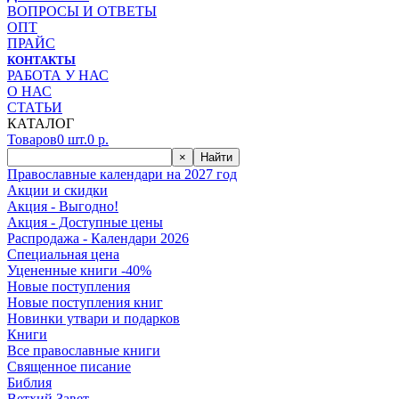
ВОПРОСЫ И ОТВЕТЫ
ОПТ
ПРАЙС
КОНТАКТЫ
РАБОТА У НАС
О НАС
СТАТЬИ
КАТАЛОГ
Товаров
0
шт.
0
р.
×
Найти
Православные календари на 2027 год
Акции и скидки
Акция - Выгодно!
Акция - Доступные цены
Распродажа - Календари 2026
Специальная цена
Уцененные книги -40%
Новые поступления
Новые поступления книг
Новинки утвари и подарков
Книги
Все православные книги
Священное писание
Библия
Ветхий Завет