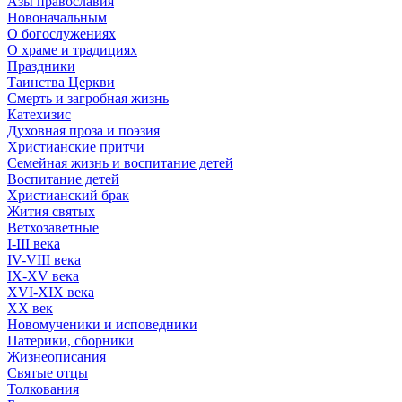
Азы православия
Новоначальным
О богослужениях
О храме и традициях
Праздники
Таинства Церкви
Смерть и загробная жизнь
Катехизис
Духовная проза и поэзия
Христианские притчи
Семейная жизнь и воспитание детей
Воспитание детей
Христианский брак
Жития святых
Ветхозаветные
I-III века
IV-VIII века
IX-XV века
XVI-XIX века
XX век
Новомученики и исповедники
Патерики, сборники
Жизнеописания
Святые отцы
Толкования