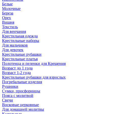
Белые
Молочные
Береза
Орех
Вишня
Текстиль
Для венчания
Крестильная одежда
Крестильные наборы
Для мальчиков
Для девочек
Крестильные рубашки
Крестильные платья
Полотенца и пеленки для Крещения
Возраст до 1 года
Возраст 1-2 года
Крестильные рубашки для взрослых
Погребальные изделия
Рушники
Сумки, просфорницы
Пояса с молитвой
Свечи
Восковые церковные
Для домашней молитвы
Кадильные