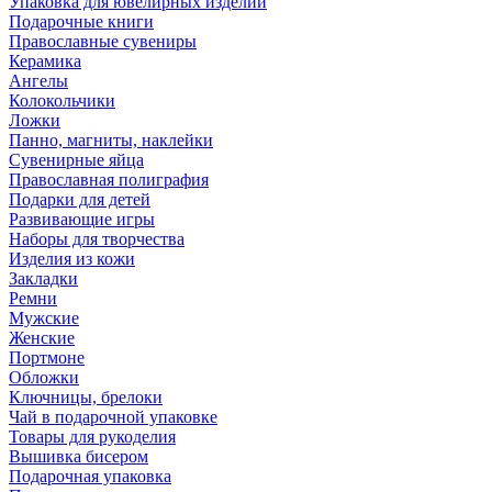
Упаковка для ювелирных изделий
Подарочные книги
Православные сувениры
Керамика
Ангелы
Колокольчики
Ложки
Панно, магниты, наклейки
Сувенирные яйца
Православная полиграфия
Подарки для детей
Развивающие игры
Наборы для творчества
Изделия из кожи
Закладки
Ремни
Мужские
Женские
Портмоне
Обложки
Ключницы, брелоки
Чай в подарочной упаковке
Товары для рукоделия
Вышивка бисером
Подарочная упаковка