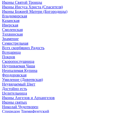
Иконы Святой Троицы
Иконы Иисуса Христа (Спасителя)
Иконы Божией Матери (Богородицы)
Владимирская
Казанская
Иверская
Смоленская
Тихвинская
Знамение
Семистрельная
Всех скорбящих Радость
Всецарица
Покров
Скоропослушница
Неупиваемая Чаша
Неопалимая Купина
Феодоровская
Умиление (Дивеевская)
Неувядаемый Цвет
Достойно есть
Целительница
Иконы Ангелов и Архангелов
Иконы святых
Николай Чудотворец
Спиридон Тримифунтский