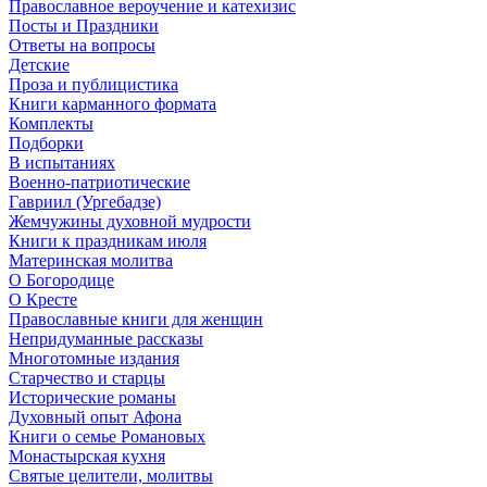
Православное вероучение и катехизис
Посты и Праздники
Ответы на вопросы
Детские
Проза и публицистика
Книги карманного формата
Комплекты
Подборки
В испытаниях
Военно-патриотические
Гавриил (Ургебадзе)
Жемчужины духовной мудрости
Книги к праздникам июля
Материнская молитва
О Богородице
О Кресте
Православные книги для женщин
Непридуманные рассказы
Многотомные издания
Старчество и старцы
Исторические романы
Духовный опыт Афона
Книги о семье Романовых
Монастырская кухня
Святые целители, молитвы