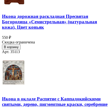
Икона дорожная раскладная Пресвятая
Богородица «Семистрельная» (натуральная
кожа). Цвет коньяк
550 ₽
Скидка ограничена
В корзину
Арт. 35113
Икона в окладе Распятие с Каппадокийскими
святыми, дерево, пигментные краски, серебрение