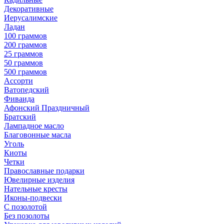
Декоративные
Иерусалимские
Ладан
100 граммов
200 граммов
25 граммов
50 граммов
500 граммов
Ассорти
Ватопедский
Фиваида
Афонский Праздничный
Братский
Лампадное масло
Благовонные масла
Уголь
Киоты
Четки
Православные подарки
Ювелирные изделия
Нательные кресты
Иконы-подвески
С позолотой
Без позолоты