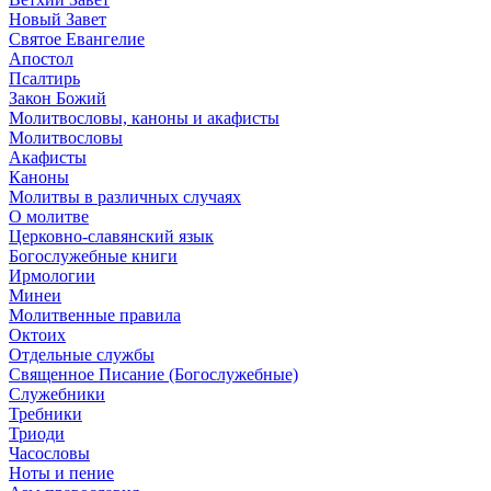
Новый Завет
Святое Евангелие
Апостол
Псалтирь
Закон Божий
Молитвословы, каноны и акафисты
Молитвословы
Акафисты
Каноны
Молитвы в различных случаях
О молитве
Церковно-славянский язык
Богослужебные книги
Ирмологии
Минеи
Молитвенные правила
Октоих
Отдельные службы
Священное Писание (Богослужебные)
Служебники
Требники
Триоди
Часословы
Ноты и пение