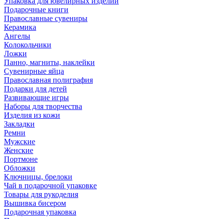
Упаковка для ювелирных изделий
Подарочные книги
Православные сувениры
Керамика
Ангелы
Колокольчики
Ложки
Панно, магниты, наклейки
Сувенирные яйца
Православная полиграфия
Подарки для детей
Развивающие игры
Наборы для творчества
Изделия из кожи
Закладки
Ремни
Мужские
Женские
Портмоне
Обложки
Ключницы, брелоки
Чай в подарочной упаковке
Товары для рукоделия
Вышивка бисером
Подарочная упаковка