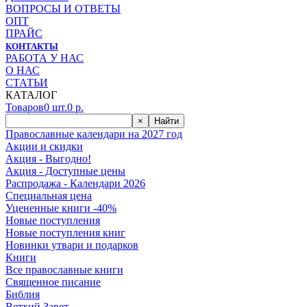
ВОПРОСЫ И ОТВЕТЫ
ОПТ
ПРАЙС
КОНТАКТЫ
РАБОТА У НАС
О НАС
СТАТЬИ
КАТАЛОГ
Товаров
0
шт.
0
р.
×
Найти
Православные календари на 2027 год
Акции и скидки
Акция - Выгодно!
Акция - Доступные цены
Распродажа - Календари 2026
Специальная цена
Уцененные книги -40%
Новые поступления
Новые поступления книг
Новинки утвари и подарков
Книги
Все православные книги
Священное писание
Библия
Ветхий Завет