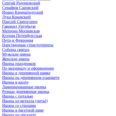
Сергий Радонежский
Серафим Саровский
Иоанн Кронштадтский
Лука Крымский
Паисий Святогорец
Гавриил Ургебадзе
Матрона Московская
Ксения Петербургская
Петр и Феврония
Царственные страстотерпцы
Соборы святых
Мужские имена
Женские имена
Иконы праздников
По материалу и оформлению
Иконы в деревянной рамке
Иконы на деревянном планшете
Иконы в киоте
Ламинированные иконы
Резные деревянные иконы
Иконы с поталью
Иконы из металла (литьё)
Иконы со стразами
Иконы в багетной раме
Иконы на оргалите