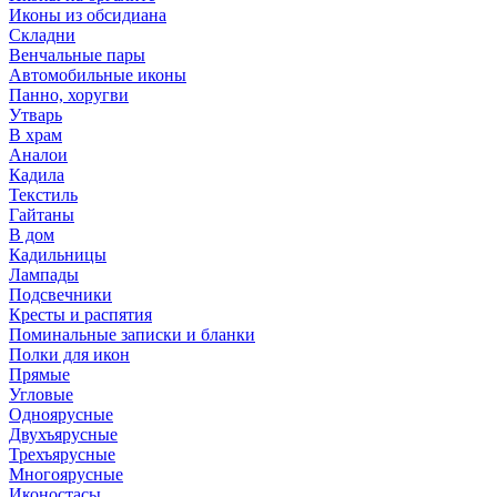
Иконы из обсидиана
Складни
Венчальные пары
Автомобильные иконы
Панно, хоругви
Утварь
В храм
Аналои
Кадила
Текстиль
Гайтаны
В дом
Кадильницы
Лампады
Подсвечники
Кресты и распятия
Поминальные записки и бланки
Полки для икон
Прямые
Угловые
Одноярусные
Двухъярусные
Трехъярусные
Многоярусные
Иконостасы