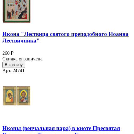
Икона "Лествица святого преподобного Иоанна
Лествичника"
260 ₽
Скидка ограничена
В корзину
Арт. 24741
Иконы (венчальная пара) в киоте Пресвятая