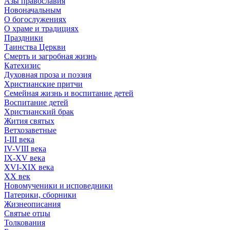
Азы православия
Новоначальным
О богослужениях
О храме и традициях
Праздники
Таинства Церкви
Смерть и загробная жизнь
Катехизис
Духовная проза и поэзия
Христианские притчи
Семейная жизнь и воспитание детей
Воспитание детей
Христианский брак
Жития святых
Ветхозаветные
I-III века
IV-VIII века
IX-XV века
XVI-XIX века
XX век
Новомученики и исповедники
Патерики, сборники
Жизнеописания
Святые отцы
Толкования