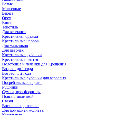
Белые
Молочные
Береза
Орех
Вишня
Текстиль
Для венчания
Крестильная одежда
Крестильные наборы
Для мальчиков
Для девочек
Крестильные рубашки
Крестильные платья
Полотенца и пеленки для Крещения
Возраст до 1 года
Возраст 1-2 года
Крестильные рубашки для взрослых
Погребальные изделия
Рушники
Сумки, просфорницы
Пояса с молитвой
Свечи
Восковые церковные
Для домашней молитвы
Кадильные