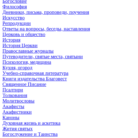
Богословие
Философия
Дневники, письма, проповеди, поучения
Искусство
Репродукции
Ответы на вопросы, беседы, наставления
Церковь и общество
История
История Церкви
Православные журналы
Путеводители, святые места, святыни
Психология, медицина
Кухня, огород
Учебно-справочная литература
Книги издательства Благовест
Священное Писание
Псалтири
Толкования
Молитвословы
Акафисты
Акафистники
Каноны
Духовная жизнь и аскетика
Жития святых
Богослужение и Таинства