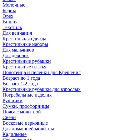
Молочные
Береза
Орех
Вишня
Текстиль
Для венчания
Крестильная одежда
Крестильные наборы
Для мальчиков
Для девочек
Крестильные рубашки
Крестильные платья
Полотенца и пеленки для Крещения
Возраст до 1 года
Возраст 1-2 года
Крестильные рубашки для взрослых
Погребальные изделия
Рушники
Сумки, просфорницы
Пояса с молитвой
Свечи
Восковые церковные
Для домашней молитвы
Кадильные
Декоративные