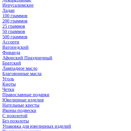
Иерусалимские
Ладан
100 граммов
200 граммов
25 граммов
50 граммов
500 граммов
Ассорти
Ватопедский
Фиваида
Афонский Праздничный
Братский
Лампадное масло
Благовонные масла
Уголь
Киоты
Четки
Православные подарки
Ювелирные изделия
Нательные кресты
Иконы-подвески
С позолотой
Без позолоты
Упаковка для ювелирных изделий