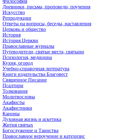
Философия
Дневники, письма, проповеди, поучения
Искусство
Репродукции
Ответы на вопросы, беседы, наставления
Церковь и общество
История
История Церкви
Православные журналы
Путеводители, святые места, святыни
Психология, медицина
Кухня, огород
Учебно-справочная литература
Книги издательства Благовест
Священное Писание
Псалтири
Толкования
Молитвословы
Акафисты
Акафистники
Каноны
Духовная жизнь и аскетика
Жития святых
Богослужение и Таинства
Православное вероучение и катехизис