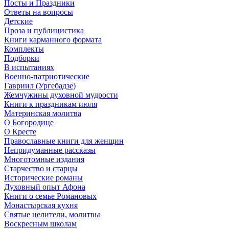
Посты и Праздники
Ответы на вопросы
Детские
Проза и публицистика
Книги карманного формата
Комплекты
Подборки
В испытаниях
Военно-патриотические
Гавриил (Ургебадзе)
Жемчужины духовной мудрости
Книги к праздникам июля
Материнская молитва
О Богородице
О Кресте
Православные книги для женщин
Непридуманные рассказы
Многотомные издания
Старчество и старцы
Исторические романы
Духовный опыт Афона
Книги о семье Романовых
Монастырская кухня
Святые целители, молитвы
Воскресным школам