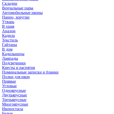
Складни
Венчальные пары
Автомобильные иконы
Панно, хоругви
Утварь
В храм
Аналои
Кадила
Текстиль
Гайтаны
В дом
Кадильницы
Лампады
Подсвечники
Кресты и распятия
Поминальные записки и бланки
Полки для икон
Прямые
Угловые
Одноярусные
Двухъярусные
Трехъярусные
Многоярусные
Иконостасы
Белые