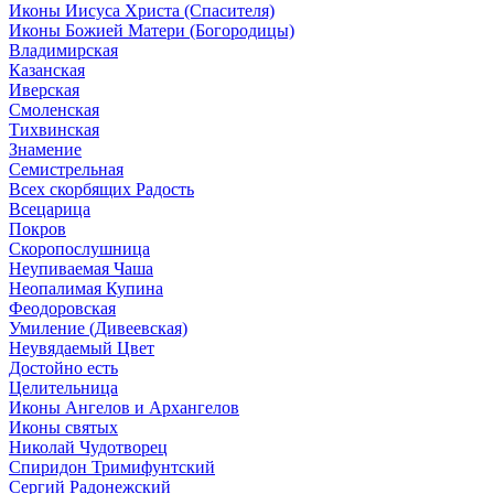
Иконы Иисуса Христа (Спасителя)
Иконы Божией Матери (Богородицы)
Владимирская
Казанская
Иверская
Смоленская
Тихвинская
Знамение
Семистрельная
Всех скорбящих Радость
Всецарица
Покров
Скоропослушница
Неупиваемая Чаша
Неопалимая Купина
Феодоровская
Умиление (Дивеевская)
Неувядаемый Цвет
Достойно есть
Целительница
Иконы Ангелов и Архангелов
Иконы святых
Николай Чудотворец
Спиридон Тримифунтский
Сергий Радонежский