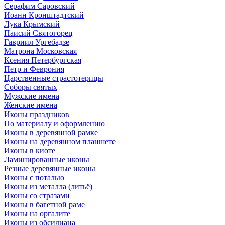
Серафим Саровский
Иоанн Кронштадтский
Лука Крымский
Паисий Святогорец
Гавриил Ургебадзе
Матрона Московская
Ксения Петербургская
Петр и Феврония
Царственные страстотерпцы
Соборы святых
Мужские имена
Женские имена
Иконы праздников
По материалу и оформлению
Иконы в деревянной рамке
Иконы на деревянном планшете
Иконы в киоте
Ламинированные иконы
Резные деревянные иконы
Иконы с поталью
Иконы из металла (литьё)
Иконы со стразами
Иконы в багетной раме
Иконы на оргалите
Иконы из обсидиана