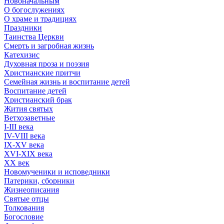
Новоначальным
О богослужениях
О храме и традициях
Праздники
Таинства Церкви
Смерть и загробная жизнь
Катехизис
Духовная проза и поэзия
Христианские притчи
Семейная жизнь и воспитание детей
Воспитание детей
Христианский брак
Жития святых
Ветхозаветные
I-III века
IV-VIII века
IX-XV века
XVI-XIX века
XX век
Новомученики и исповедники
Патерики, сборники
Жизнеописания
Святые отцы
Толкования
Богословие