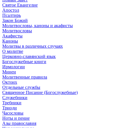
Святое Евангелие
Апостол
Псалтирь
Закон Божий
Молитвословы, каноны и акафисты
Молитвословы
Акафисты
Каноны
Молитвы в различных случаях
О молитве
Церковно-славянский язык
Богослужебные книги
Ирмологии
Минеи
Молитвенные правила
Октоих
Отдельные службы
Священное Писание (Богослужебные)
Служебники
Требники
Триоди
Часословы
Ноты и пение
Азы православия