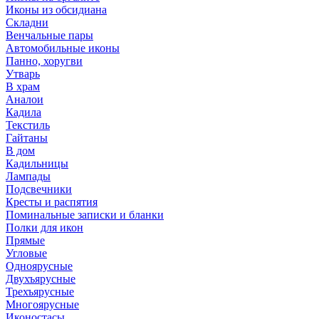
Иконы из обсидиана
Складни
Венчальные пары
Автомобильные иконы
Панно, хоругви
Утварь
В храм
Аналои
Кадила
Текстиль
Гайтаны
В дом
Кадильницы
Лампады
Подсвечники
Кресты и распятия
Поминальные записки и бланки
Полки для икон
Прямые
Угловые
Одноярусные
Двухъярусные
Трехъярусные
Многоярусные
Иконостасы