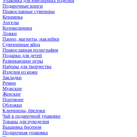
Упаковка для ювелирных изделий
Подарочные книги
Православные сувениры
Керамика
Ангелы
Колокольчики
Ложки
Панно, магниты, наклейки
Сувенирные яйца
Православная полиграфия
Подарки для детей
Развивающие игры
Наборы для творчества
Изделия из кожи
Закладки
Ремни
Мужские
Женские
Портмоне
Обложки
Ключницы, брелоки
Чай в подарочной упаковке
Товары для рукоделия
Вышивка бисером
Подарочная упаковка