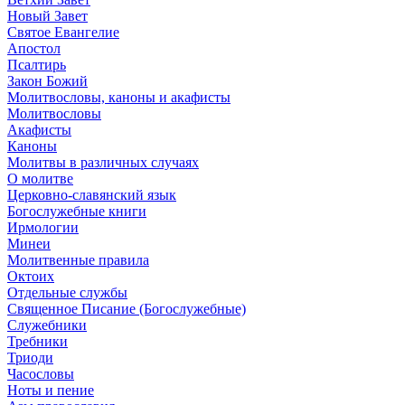
Новый Завет
Святое Евангелие
Апостол
Псалтирь
Закон Божий
Молитвословы, каноны и акафисты
Молитвословы
Акафисты
Каноны
Молитвы в различных случаях
О молитве
Церковно-славянский язык
Богослужебные книги
Ирмологии
Минеи
Молитвенные правила
Октоих
Отдельные службы
Священное Писание (Богослужебные)
Служебники
Требники
Триоди
Часословы
Ноты и пение