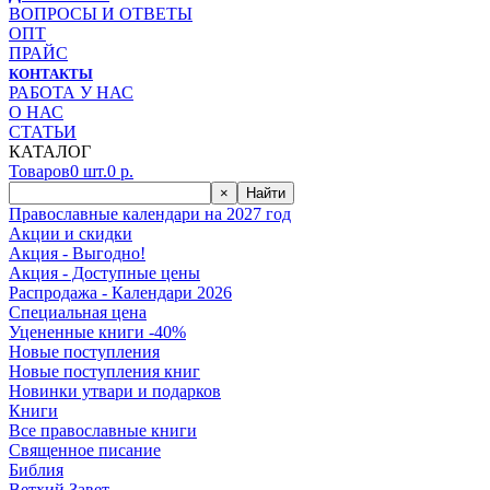
ВОПРОСЫ И ОТВЕТЫ
ОПТ
ПРАЙС
КОНТАКТЫ
РАБОТА У НАС
О НАС
СТАТЬИ
КАТАЛОГ
Товаров
0
шт.
0
р.
×
Найти
Православные календари на 2027 год
Акции и скидки
Акция - Выгодно!
Акция - Доступные цены
Распродажа - Календари 2026
Специальная цена
Уцененные книги -40%
Новые поступления
Новые поступления книг
Новинки утвари и подарков
Книги
Все православные книги
Священное писание
Библия
Ветхий Завет