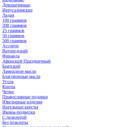
Декоративные
Иерусалимские
Ладан
100 граммов
200 граммов
25 граммов
50 граммов
500 граммов
Ассорти
Ватопедский
Фиваида
Афонский Праздничный
Братский
Лампадное масло
Благовонные масла
Уголь
Киоты
Четки
Православные подарки
Ювелирные изделия
Нательные кресты
Иконы-подвески
С позолотой
Без позолоты