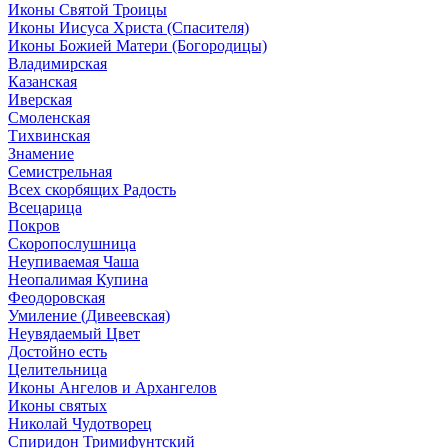
Иконы Святой Троицы
Иконы Иисуса Христа (Спасителя)
Иконы Божией Матери (Богородицы)
Владимирская
Казанская
Иверская
Смоленская
Тихвинская
Знамение
Семистрельная
Всех скорбящих Радость
Всецарица
Покров
Скоропослушница
Неупиваемая Чаша
Неопалимая Купина
Феодоровская
Умиление (Дивеевская)
Неувядаемый Цвет
Достойно есть
Целительница
Иконы Ангелов и Архангелов
Иконы святых
Николай Чудотворец
Спиридон Тримифунтский