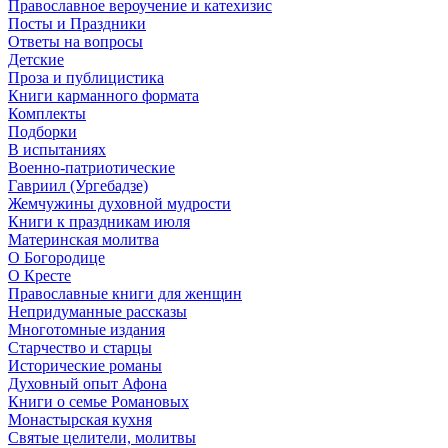
Православное вероучение и катехизис
Посты и Праздники
Ответы на вопросы
Детские
Проза и публицистика
Книги карманного формата
Комплекты
Подборки
В испытаниях
Военно-патриотические
Гавриил (Ургебадзе)
Жемчужины духовной мудрости
Книги к праздникам июля
Материнская молитва
О Богородице
О Кресте
Православные книги для женщин
Непридуманные рассказы
Многотомные издания
Старчество и старцы
Исторические романы
Духовный опыт Афона
Книги о семье Романовых
Монастырская кухня
Святые целители, молитвы