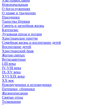
Азы православия
Новоначальным
О богослужениях
О храме и традициях
Праздники
Таинства Церкви
Смерть и загробная жизнь
Катехизис
Духовная проза и поэзия
Христианские притчи
Семейная жизнь и воспитание детей
Воспитание детей
Христианский брак
Жития святых
Ветхозаветные
I-III века
IV-VIII века
IX-XV века
XVI-XIX века
XX век
Новомученики и исповедники
Патерики, сборники
Жизнеописания
Святые отцы
Толкования