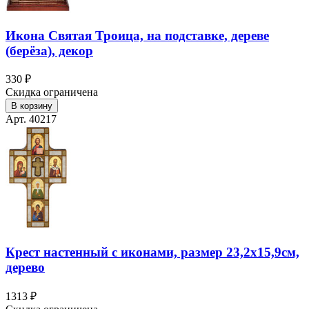
Икона Святая Троица, на подставке, дереве
(берёза), декор
330 ₽
Скидка ограничена
В корзину
Арт. 40217
Крест настенный с иконами, размер 23,2х15,9см,
дерево
1313 ₽