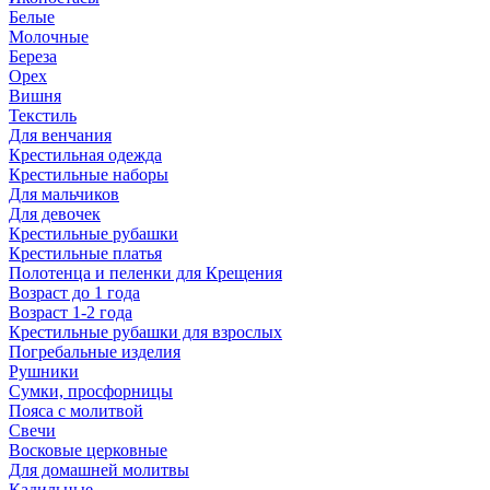
Белые
Молочные
Береза
Орех
Вишня
Текстиль
Для венчания
Крестильная одежда
Крестильные наборы
Для мальчиков
Для девочек
Крестильные рубашки
Крестильные платья
Полотенца и пеленки для Крещения
Возраст до 1 года
Возраст 1-2 года
Крестильные рубашки для взрослых
Погребальные изделия
Рушники
Сумки, просфорницы
Пояса с молитвой
Свечи
Восковые церковные
Для домашней молитвы
Кадильные