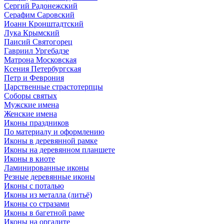
Сергий Радонежский
Серафим Саровский
Иоанн Кронштадтский
Лука Крымский
Паисий Святогорец
Гавриил Ургебадзе
Матрона Московская
Ксения Петербургская
Петр и Феврония
Царственные страстотерпцы
Соборы святых
Мужские имена
Женские имена
Иконы праздников
По материалу и оформлению
Иконы в деревянной рамке
Иконы на деревянном планшете
Иконы в киоте
Ламинированные иконы
Резные деревянные иконы
Иконы с поталью
Иконы из металла (литьё)
Иконы со стразами
Иконы в багетной раме
Иконы на оргалите