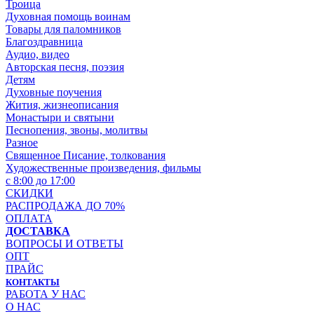
Троица
Духовная помощь воинам
Товары для паломников
Благоздравница
Аудио, видео
Авторская песня, поэзия
Детям
Духовные поучения
Жития, жизнеописания
Монастыри и святыни
Песнопения, звоны, молитвы
Разное
Священное Писание, толкования
Художественные произведения, фильмы
с 8:00 до 17:00
СКИДКИ
РАСПРОДАЖА ДО 70%
ОПЛАТА
ДОСТАВКА
ВОПРОСЫ И ОТВЕТЫ
ОПТ
ПРАЙС
КОНТАКТЫ
РАБОТА У НАС
О НАС