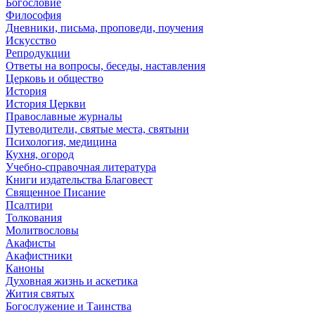
Богословие
Философия
Дневники, письма, проповеди, поучения
Искусство
Репродукции
Ответы на вопросы, беседы, наставления
Церковь и общество
История
История Церкви
Православные журналы
Путеводители, святые места, святыни
Психология, медицина
Кухня, огород
Учебно-справочная литература
Книги издательства Благовест
Священное Писание
Псалтири
Толкования
Молитвословы
Акафисты
Акафистники
Каноны
Духовная жизнь и аскетика
Жития святых
Богослужение и Таинства