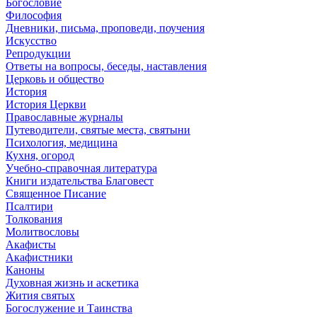
Богословие
Философия
Дневники, письма, проповеди, поучения
Искусство
Репродукции
Ответы на вопросы, беседы, наставления
Церковь и общество
История
История Церкви
Православные журналы
Путеводители, святые места, святыни
Психология, медицина
Кухня, огород
Учебно-справочная литература
Книги издательства Благовест
Священное Писание
Псалтири
Толкования
Молитвословы
Акафисты
Акафистники
Каноны
Духовная жизнь и аскетика
Жития святых
Богослужение и Таинства