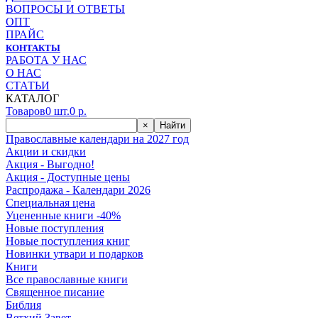
ВОПРОСЫ И ОТВЕТЫ
ОПТ
ПРАЙС
КОНТАКТЫ
РАБОТА У НАС
О НАС
СТАТЬИ
КАТАЛОГ
Товаров
0
шт.
0
р.
×
Найти
Православные календари на 2027 год
Акции и скидки
Акция - Выгодно!
Акция - Доступные цены
Распродажа - Календари 2026
Специальная цена
Уцененные книги -40%
Новые поступления
Новые поступления книг
Новинки утвари и подарков
Книги
Все православные книги
Священное писание
Библия
Ветхий Завет