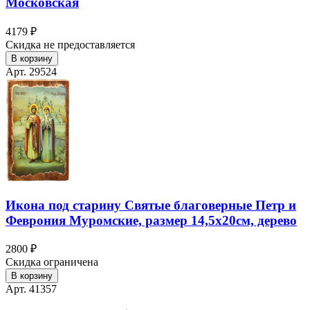
Московская
4179 ₽
Скидка не предоставляется
В корзину
Арт. 29524
Икона под старину Святые благоверные Петр и
Феврония Муромские, размер 14,5х20см, дерево
2800 ₽
Скидка ограничена
В корзину
Арт. 41357