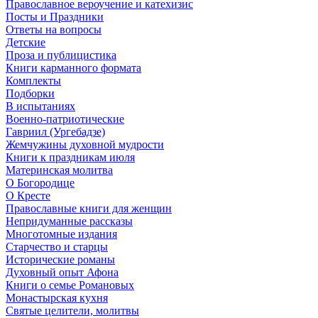
Православное вероучение и катехизис
Посты и Праздники
Ответы на вопросы
Детские
Проза и публицистика
Книги карманного формата
Комплекты
Подборки
В испытаниях
Военно-патриотические
Гавриил (Ургебадзе)
Жемчужины духовной мудрости
Книги к праздникам июля
Материнская молитва
О Богородице
О Кресте
Православные книги для женщин
Непридуманные рассказы
Многотомные издания
Старчество и старцы
Исторические романы
Духовный опыт Афона
Книги о семье Романовых
Монастырская кухня
Святые целители, молитвы