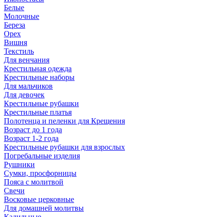
Белые
Молочные
Береза
Орех
Вишня
Текстиль
Для венчания
Крестильная одежда
Крестильные наборы
Для мальчиков
Для девочек
Крестильные рубашки
Крестильные платья
Полотенца и пеленки для Крещения
Возраст до 1 года
Возраст 1-2 года
Крестильные рубашки для взрослых
Погребальные изделия
Рушники
Сумки, просфорницы
Пояса с молитвой
Свечи
Восковые церковные
Для домашней молитвы
Кадильные