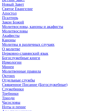
Новый Завет
Святое Евангелие
Апостол
Псалтирь
Закон Божий
Молитвословы, каноны и акафисты
Молитвословы
Акафисты
Каноны
Молитвы в различных случаях
О молитве
Церковно-славянский язык
Богослужебные книги
Ирмологии
Минеи
Молитвенные правила
Октоих
Отдельные службы
Священное Писание (Богослужебные)
Служебники
Требники
Триоди
Часословы
Ноты и пение