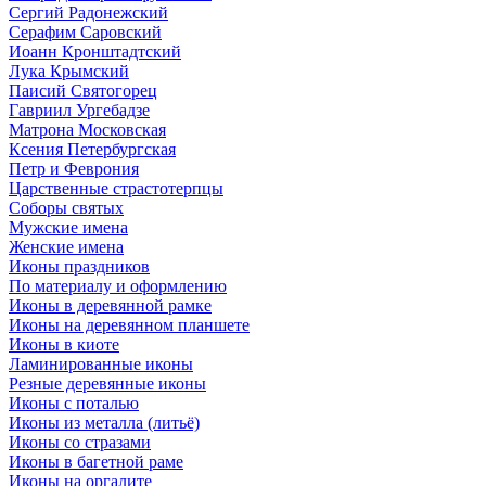
Сергий Радонежский
Серафим Саровский
Иоанн Кронштадтский
Лука Крымский
Паисий Святогорец
Гавриил Ургебадзе
Матрона Московская
Ксения Петербургская
Петр и Феврония
Царственные страстотерпцы
Соборы святых
Мужские имена
Женские имена
Иконы праздников
По материалу и оформлению
Иконы в деревянной рамке
Иконы на деревянном планшете
Иконы в киоте
Ламинированные иконы
Резные деревянные иконы
Иконы с поталью
Иконы из металла (литьё)
Иконы со стразами
Иконы в багетной раме
Иконы на оргалите