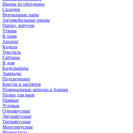
Иконы из обсидиана
Складни
Венчальные пары
Автомобильные иконы
Панно, хоругви
Утварь
В храм
Аналои
Кадила
Текстиль
Гайтаны
В дом
Кадильницы
Лампады
Подсвечники
Кресты и распятия
Поминальные записки и бланки
Полки для икон
Прямые
Угловые
Одноярусные
Двухъярусные
Трехъярусные
Многоярусные
Иконостасы