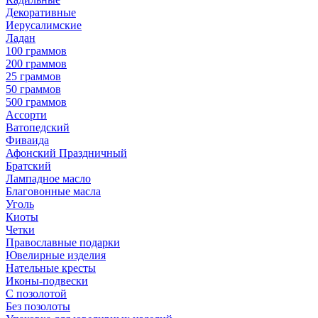
Декоративные
Иерусалимские
Ладан
100 граммов
200 граммов
25 граммов
50 граммов
500 граммов
Ассорти
Ватопедский
Фиваида
Афонский Праздничный
Братский
Лампадное масло
Благовонные масла
Уголь
Киоты
Четки
Православные подарки
Ювелирные изделия
Нательные кресты
Иконы-подвески
С позолотой
Без позолоты