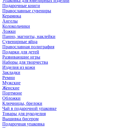
Упаковка для ювелирных изделий
Подарочные книги
Православные сувениры
Керамика
Ангелы
Колокольчики
Ложки
Панно, магниты, наклейки
Сувенирные яйца
Православная полиграфия
Подарки для детей
Развивающие игры
Наборы для творчества
Изделия из кожи
Закладки
Ремни
Мужские
Женские
Портмоне
Обложки
Ключницы, брелоки
Чай в подарочной упаковке
Товары для рукоделия
Вышивка бисером
Подарочная упаковка