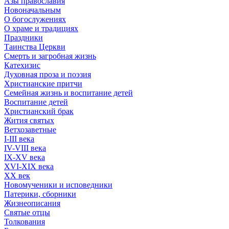
Азы православия
Новоначальным
О богослужениях
О храме и традициях
Праздники
Таинства Церкви
Смерть и загробная жизнь
Катехизис
Духовная проза и поэзия
Христианские притчи
Семейная жизнь и воспитание детей
Воспитание детей
Христианский брак
Жития святых
Ветхозаветные
I-III века
IV-VIII века
IX-XV века
XVI-XIX века
XX век
Новомученики и исповедники
Патерики, сборники
Жизнеописания
Святые отцы
Толкования