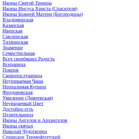
Иконы Святой Троицы
Иконы Иисуса Христа (Спасителя)
Иконы Божией Матери (Богородицы)
Владимирская
Казанская
Иверская
Смоленская
Тихвинская
Знамение
Семистрельная
Всех скорбящих Радость
Всецарица
Покров
Скоропослушница
Неупиваемая Чаша
Неопалимая Купина
Феодоровская
Умиление (Дивеевская)
Неувядаемый Цвет
Достойно есть
Целительница
Иконы Ангелов и Архангелов
Иконы святых
Николай Чудотворец
Спиридон Тримифунтский