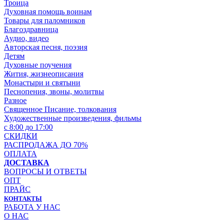
Троица
Духовная помощь воинам
Товары для паломников
Благоздравница
Аудио, видео
Авторская песня, поэзия
Детям
Духовные поучения
Жития, жизнеописания
Монастыри и святыни
Песнопения, звоны, молитвы
Разное
Священное Писание, толкования
Художественные произведения, фильмы
с 8:00 до 17:00
СКИДКИ
РАСПРОДАЖА ДО 70%
ОПЛАТА
ДОСТАВКА
ВОПРОСЫ И ОТВЕТЫ
ОПТ
ПРАЙС
КОНТАКТЫ
РАБОТА У НАС
О НАС