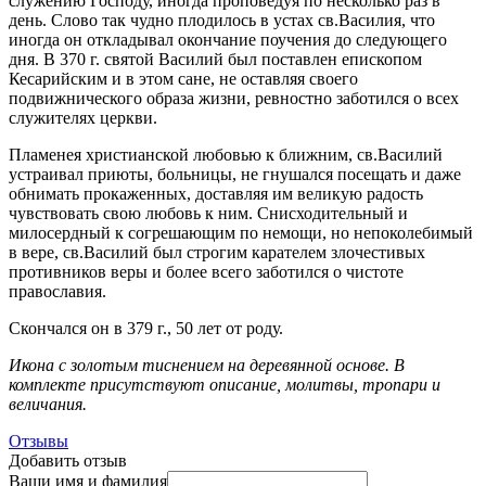
служению Господу, иногда проповедуя по несколько раз в
день. Слово так чудно плодилось в устах св.Василия, что
иногда он откладывал окончание поучения до следующего
дня. В 370 г. святой Василий был поставлен епископом
Кесарийским и в этом сане, не оставляя своего
подвижнического образа жизни, ревностно заботился о всех
служителях церкви.
Пламенея христианской любовью к ближним, св.Василий
устраивал приюты, больницы, не гнушался посещать и даже
обнимать прокаженных, доставляя им великую радость
чувствовать свою любовь к ним. Снисходительный и
милосердный к согрешающим по немощи, но непоколебимый
в вере, св.Василий был строгим карателем злочестивых
противников веры и более всего заботился о чистоте
православия.
Скончался он в 379 г., 50 лет от роду.
Икона с золотым тиснением на деревянной основе. В
комплекте присутствуют описание, молитвы, тропари и
величания.
Отзывы
Добавить отзыв
Ваши имя и фамилия