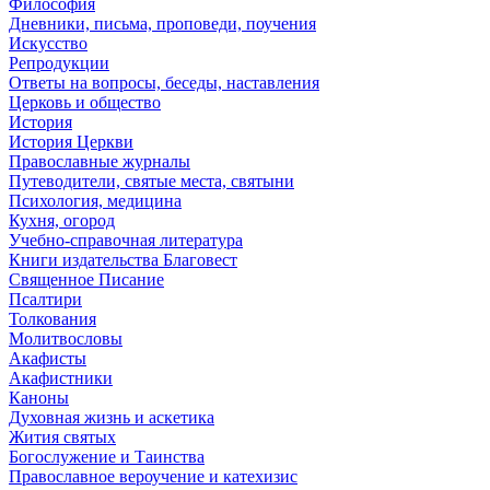
Философия
Дневники, письма, проповеди, поучения
Искусство
Репродукции
Ответы на вопросы, беседы, наставления
Церковь и общество
История
История Церкви
Православные журналы
Путеводители, святые места, святыни
Психология, медицина
Кухня, огород
Учебно-справочная литература
Книги издательства Благовест
Священное Писание
Псалтири
Толкования
Молитвословы
Акафисты
Акафистники
Каноны
Духовная жизнь и аскетика
Жития святых
Богослужение и Таинства
Православное вероучение и катехизис