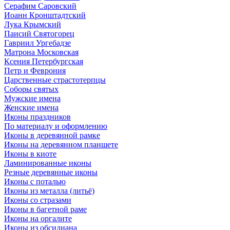
Серафим Саровский
Иоанн Кронштадтский
Лука Крымский
Паисий Святогорец
Гавриил Ургебадзе
Матрона Московская
Ксения Петербургская
Петр и Феврония
Царственные страстотерпцы
Соборы святых
Мужские имена
Женские имена
Иконы праздников
По материалу и оформлению
Иконы в деревянной рамке
Иконы на деревянном планшете
Иконы в киоте
Ламинированные иконы
Резные деревянные иконы
Иконы с поталью
Иконы из металла (литьё)
Иконы со стразами
Иконы в багетной раме
Иконы на оргалите
Иконы из обсидиана