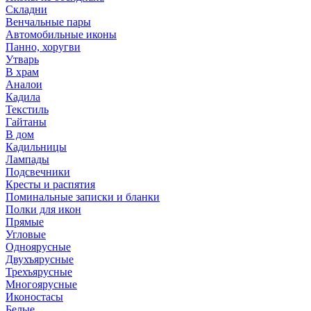
Складни
Венчальные пары
Автомобильные иконы
Панно, хоругви
Утварь
В храм
Аналои
Кадила
Текстиль
Гайтаны
В дом
Кадильницы
Лампады
Подсвечники
Кресты и распятия
Поминальные записки и бланки
Полки для икон
Прямые
Угловые
Одноярусные
Двухъярусные
Трехъярусные
Многоярусные
Иконостасы
Белые