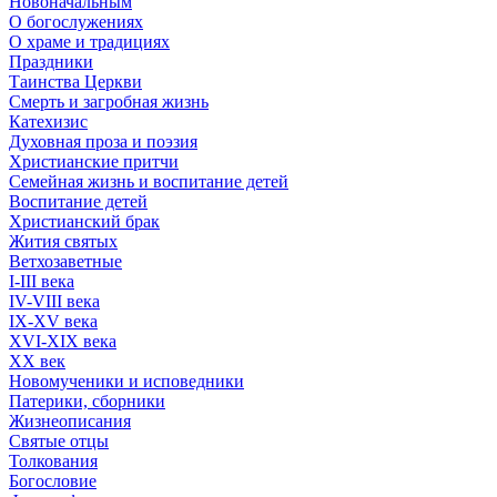
Новоначальным
О богослужениях
О храме и традициях
Праздники
Таинства Церкви
Смерть и загробная жизнь
Катехизис
Духовная проза и поэзия
Христианские притчи
Семейная жизнь и воспитание детей
Воспитание детей
Христианский брак
Жития святых
Ветхозаветные
I-III века
IV-VIII века
IX-XV века
XVI-XIX века
XX век
Новомученики и исповедники
Патерики, сборники
Жизнеописания
Святые отцы
Толкования
Богословие