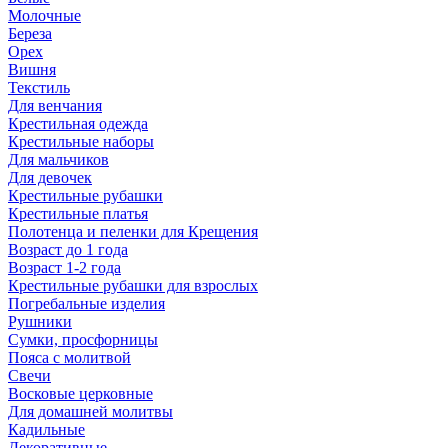
Молочные
Береза
Орех
Вишня
Текстиль
Для венчания
Крестильная одежда
Крестильные наборы
Для мальчиков
Для девочек
Крестильные рубашки
Крестильные платья
Полотенца и пеленки для Крещения
Возраст до 1 года
Возраст 1-2 года
Крестильные рубашки для взрослых
Погребальные изделия
Рушники
Сумки, просфорницы
Пояса с молитвой
Свечи
Восковые церковные
Для домашней молитвы
Кадильные
Декоративные