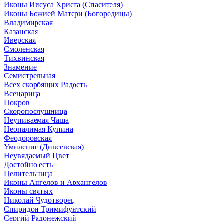
Иконы Иисуса Христа (Спасителя)
Иконы Божией Матери (Богородицы)
Владимирская
Казанская
Иверская
Смоленская
Тихвинская
Знамение
Семистрельная
Всех скорбящих Радость
Всецарица
Покров
Скоропослушница
Неупиваемая Чаша
Неопалимая Купина
Феодоровская
Умиление (Дивеевская)
Неувядаемый Цвет
Достойно есть
Целительница
Иконы Ангелов и Архангелов
Иконы святых
Николай Чудотворец
Спиридон Тримифунтский
Сергий Радонежский