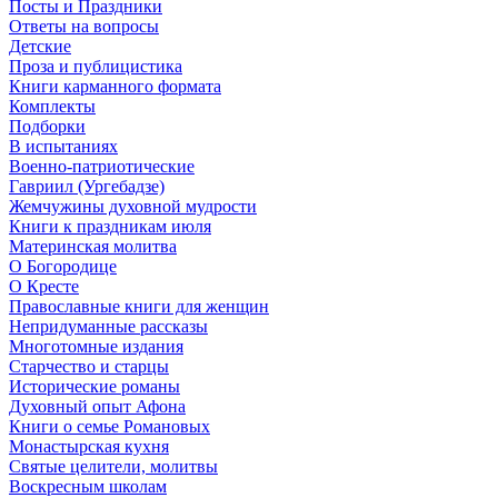
Посты и Праздники
Ответы на вопросы
Детские
Проза и публицистика
Книги карманного формата
Комплекты
Подборки
В испытаниях
Военно-патриотические
Гавриил (Ургебадзе)
Жемчужины духовной мудрости
Книги к праздникам июля
Материнская молитва
О Богородице
О Кресте
Православные книги для женщин
Непридуманные рассказы
Многотомные издания
Старчество и старцы
Исторические романы
Духовный опыт Афона
Книги о семье Романовых
Монастырская кухня
Святые целители, молитвы
Воскресным школам