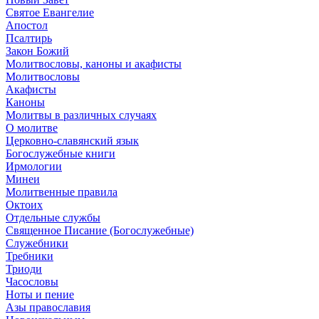
Святое Евангелие
Апостол
Псалтирь
Закон Божий
Молитвословы, каноны и акафисты
Молитвословы
Акафисты
Каноны
Молитвы в различных случаях
О молитве
Церковно-славянский язык
Богослужебные книги
Ирмологии
Минеи
Молитвенные правила
Октоих
Отдельные службы
Священное Писание (Богослужебные)
Служебники
Требники
Триоди
Часословы
Ноты и пение
Азы православия