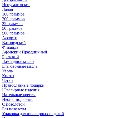
Иерусалимские
Ладан
100 граммов
200 граммов
25 граммов
50 граммов
500 граммов
Ассорти
Ватопедский
Фиваида
Афонский Праздничный
Братский
Лампадное масло
Благовонные масла
Уголь
Киоты
Четки
Православные подарки
Ювелирные изделия
Нательные кресты
Иконы-подвески
С позолотой
Без позолоты
Упаковка для ювелирных изделий