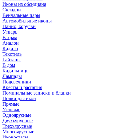
Иконы из обсидиана
Складни
Венчальные пары
Автомобильные иконы
Панно, хоругви
Утварь
В храм
Аналои
Кадила
Текстиль
Гайтаны
В дом
Кадильницы
Лампады
Подсвечники
Кресты и распятия
Поминальные записки и бланки
Полки для икон
Прямые
Угловые
Одноярусные
Двухъярусные
Трехъярусные
Многоярусные
Иконостасы