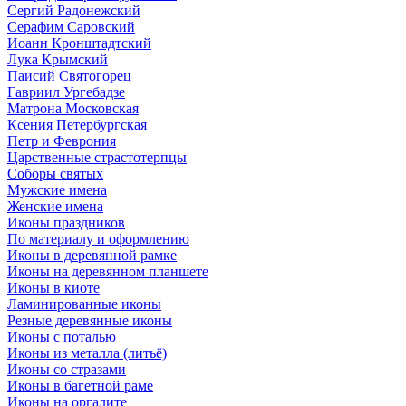
Сергий Радонежский
Серафим Саровский
Иоанн Кронштадтский
Лука Крымский
Паисий Святогорец
Гавриил Ургебадзе
Матрона Московская
Ксения Петербургская
Петр и Феврония
Царственные страстотерпцы
Соборы святых
Мужские имена
Женские имена
Иконы праздников
По материалу и оформлению
Иконы в деревянной рамке
Иконы на деревянном планшете
Иконы в киоте
Ламинированные иконы
Резные деревянные иконы
Иконы с поталью
Иконы из металла (литьё)
Иконы со стразами
Иконы в багетной раме
Иконы на оргалите