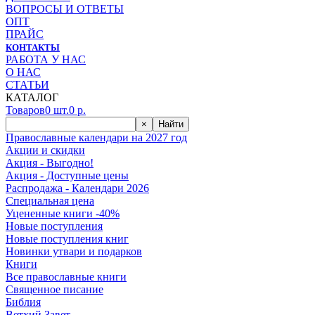
ВОПРОСЫ И ОТВЕТЫ
ОПТ
ПРАЙС
КОНТАКТЫ
РАБОТА У НАС
О НАС
СТАТЬИ
КАТАЛОГ
Товаров
0
шт.
0
р.
×
Найти
Православные календари на 2027 год
Акции и скидки
Акция - Выгодно!
Акция - Доступные цены
Распродажа - Календари 2026
Специальная цена
Уцененные книги -40%
Новые поступления
Новые поступления книг
Новинки утвари и подарков
Книги
Все православные книги
Священное писание
Библия
Ветхий Завет