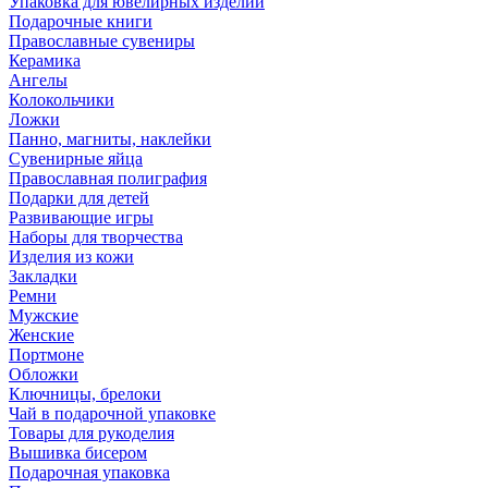
Упаковка для ювелирных изделий
Подарочные книги
Православные сувениры
Керамика
Ангелы
Колокольчики
Ложки
Панно, магниты, наклейки
Сувенирные яйца
Православная полиграфия
Подарки для детей
Развивающие игры
Наборы для творчества
Изделия из кожи
Закладки
Ремни
Мужские
Женские
Портмоне
Обложки
Ключницы, брелоки
Чай в подарочной упаковке
Товары для рукоделия
Вышивка бисером
Подарочная упаковка