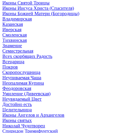
Иконы Святой Троицы
Иконы Иисуса Христа (Спасителя)
Иконы Божией Матери (Богородицы)
Владимирская
Казанская
Иверская
Смоленская
Тихвинская
Знамение
Семистрельная
Всех скорбящих Радость
Всецарица
Покров
Скоропослушница
Неупиваемая Чаша
Неопалимая Купина
Феодоровская
Умиление (Дивеевская)
Неувядаемый Цвет
Достойно есть
Целительница
Иконы Ангелов и Архангелов
Иконы святых
Николай Чудотворец
Спиридон Тримифунтский