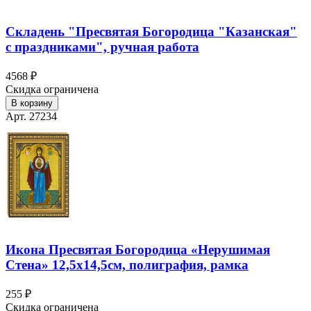
Складень "Пресвятая Богородица "Казанская"
с праздниками", ручная работа
4568 ₽
Скидка ограничена
В корзину
Арт. 27234
Икона Пресвятая Богородица «Нерушимая
Стена» 12,5х14,5см, полиграфия, рамка
255 ₽
Скидка ограничена