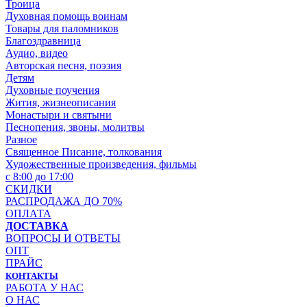
Троица
Духовная помощь воинам
Товары для паломников
Благоздравница
Аудио, видео
Авторская песня, поэзия
Детям
Духовные поучения
Жития, жизнеописания
Монастыри и святыни
Песнопения, звоны, молитвы
Разное
Священное Писание, толкования
Художественные произведения, фильмы
с 8:00 до 17:00
СКИДКИ
РАСПРОДАЖА ДО 70%
ОПЛАТА
ДОСТАВКА
ВОПРОСЫ И ОТВЕТЫ
ОПТ
ПРАЙС
КОНТАКТЫ
РАБОТА У НАС
О НАС