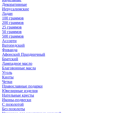
Декоративные
Иерусалимские
Ладан
100 граммов
200 граммов
25 граммов
50 граммов
500 граммов
Ассорти
Ватопедский
Фиваида
Афонский Праздничный
Братский
Лампадное масло
Благовонные масла
Уголь
Киоты
Четки
Православные подарки
Ювелирные изделия
Нательные кресты
Иконы-подвески
С позолотой
Без позолоты