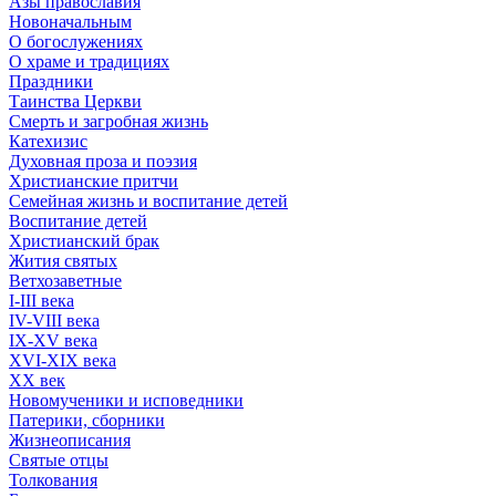
Азы православия
Новоначальным
О богослужениях
О храме и традициях
Праздники
Таинства Церкви
Смерть и загробная жизнь
Катехизис
Духовная проза и поэзия
Христианские притчи
Семейная жизнь и воспитание детей
Воспитание детей
Христианский брак
Жития святых
Ветхозаветные
I-III века
IV-VIII века
IX-XV века
XVI-XIX века
XX век
Новомученики и исповедники
Патерики, сборники
Жизнеописания
Святые отцы
Толкования