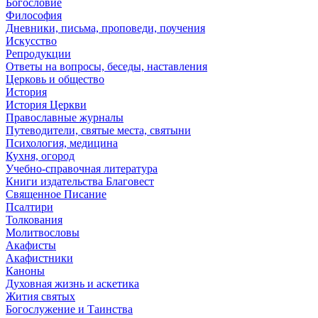
Богословие
Философия
Дневники, письма, проповеди, поучения
Искусство
Репродукции
Ответы на вопросы, беседы, наставления
Церковь и общество
История
История Церкви
Православные журналы
Путеводители, святые места, святыни
Психология, медицина
Кухня, огород
Учебно-справочная литература
Книги издательства Благовест
Священное Писание
Псалтири
Толкования
Молитвословы
Акафисты
Акафистники
Каноны
Духовная жизнь и аскетика
Жития святых
Богослужение и Таинства