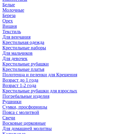
Белые
Молочные
Береза
Орех
Вишня
Текстиль
Для венчания
Крестильная одежда
Крестильные наборы
Для мальчиков
Для девочек
Крестильные рубашки
Крестильные платья
Полотенца и пеленки для Крещения
Возраст до 1 года
Возраст 1-2 года
Крестильные рубашки для взрослых
Погребальные изделия
Рушники
Сумки, просфорницы
Пояса с молитвой
Свечи
Восковые церковные
Для домашней молитвы
Кадильные