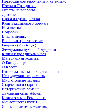
Православное вероучение и катехизис
Посты и Праздники
Ответы на вопросы
Детские
Проза и публицистика
Книги карманного формата
Комплекты
Подборки
В испытаниях
Военно-патриотические
Гавриил (Ургебадзе)
Жемчужины духовной мудрости
Книги к праздникам июля
Материнская молитва
О Богородице
О Кресте
Православные книги для женщин
Непридуманные рассказы
Многотомные издания
Старчество и старцы
Исторические романы
Духовный опыт Афона
Книги о семье Романовых
Монастырская кухня
Святые целители, молитвы