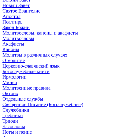
Новый Завет
Святое Евангелие
Апостол
Псалтирь
Закон Божий
Молитвословы, каноны и акафисты
Молитвословы
Акафисты
Каноны
Молитвы в различных случаях
О молитве
Церковно-славянский язык
Богослужебные книги
Ирмологии
Минеи
Молитвенные правила
Октоих
Отдельные службы
Священное Писание (Богослужебные)
Служебники
Требники
Триоди
Часословы
Ноты и пение