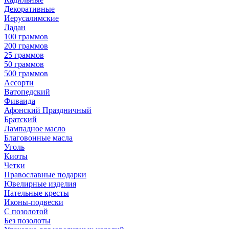
Декоративные
Иерусалимские
Ладан
100 граммов
200 граммов
25 граммов
50 граммов
500 граммов
Ассорти
Ватопедский
Фиваида
Афонский Праздничный
Братский
Лампадное масло
Благовонные масла
Уголь
Киоты
Четки
Православные подарки
Ювелирные изделия
Нательные кресты
Иконы-подвески
С позолотой
Без позолоты