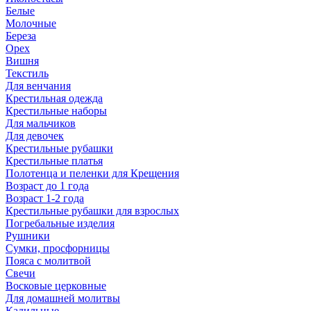
Белые
Молочные
Береза
Орех
Вишня
Текстиль
Для венчания
Крестильная одежда
Крестильные наборы
Для мальчиков
Для девочек
Крестильные рубашки
Крестильные платья
Полотенца и пеленки для Крещения
Возраст до 1 года
Возраст 1-2 года
Крестильные рубашки для взрослых
Погребальные изделия
Рушники
Сумки, просфорницы
Пояса с молитвой
Свечи
Восковые церковные
Для домашней молитвы
Кадильные