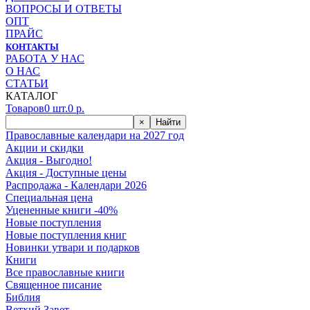
ВОПРОСЫ И ОТВЕТЫ
ОПТ
ПРАЙС
КОНТАКТЫ
РАБОТА У НАС
О НАС
СТАТЬИ
КАТАЛОГ
Товаров
0
шт.
0
р.
×
Найти
Православные календари на 2027 год
Акции и скидки
Акция - Выгодно!
Акция - Доступные цены
Распродажа - Календари 2026
Специальная цена
Уцененные книги -40%
Новые поступления
Новые поступления книг
Новинки утвари и подарков
Книги
Все православные книги
Священное писание
Библия
Ветхий Завет