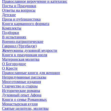
Православное вероучение и катехизис
Посты и Праздники
Ответы на вопросы
Детские
Проза и публицистика
Книги карманного формата
Комплекты
Подборки
В испытаниях
Военно-патриотические
Гавриил (Ургебадзе)
Жемчужины духовной мудрости
Книги к праздникам июля
Материнская молитва
О Богородице
О Кресте
Православные книги для женщин
Непридуманные рассказы
Многотомные издания
Старчество и старцы
Исторические романы
Духовный опыт Афона
Книги о семье Романовых
Монастырская кухня
Святые целители, молитвы