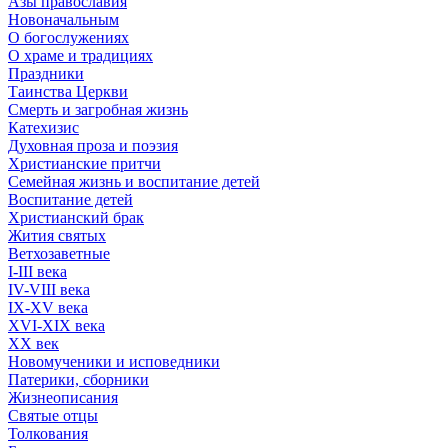
Азы православия
Новоначальным
О богослужениях
О храме и традициях
Праздники
Таинства Церкви
Смерть и загробная жизнь
Катехизис
Духовная проза и поэзия
Христианские притчи
Семейная жизнь и воспитание детей
Воспитание детей
Христианский брак
Жития святых
Ветхозаветные
I-III века
IV-VIII века
IX-XV века
XVI-XIX века
XX век
Новомученики и исповедники
Патерики, сборники
Жизнеописания
Святые отцы
Толкования