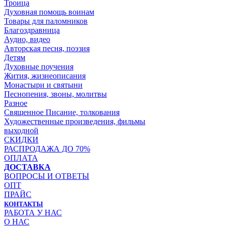
Троица
Духовная помощь воинам
Товары для паломников
Благоздравница
Аудио, видео
Авторская песня, поэзия
Детям
Духовные поучения
Жития, жизнеописания
Монастыри и святыни
Песнопения, звоны, молитвы
Разное
Священное Писание, толкования
Художественные произведения, фильмы
выходной
СКИДКИ
РАСПРОДАЖА ДО 70%
ОПЛАТА
ДОСТАВКА
ВОПРОСЫ И ОТВЕТЫ
ОПТ
ПРАЙС
КОНТАКТЫ
РАБОТА У НАС
О НАС