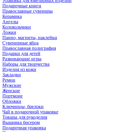
Упаковка для ювелирных изделий
Подарочные книги
Православные сувениры
Керамика
Ангелы
Колокольчики
Ложки
Панно, магниты, наклейки
Сувенирные яйца
Православная полиграфия
Подарки для детей
Развивающие игры
Наборы для творчества
Изделия из кожи
Закладки
Ремни
Мужские
Женские
Портмоне
Обложки
Ключницы, брелоки
Чай в подарочной упаковке
Товары для рукоделия
Вышивка бисером
Подарочная упаковка