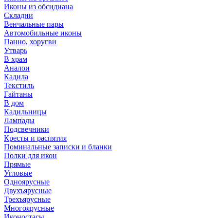
Иконы из обсидиана
Складни
Венчальные пары
Автомобильные иконы
Панно, хоругви
Утварь
В храм
Аналои
Кадила
Текстиль
Гайтаны
В дом
Кадильницы
Лампады
Подсвечники
Кресты и распятия
Поминальные записки и бланки
Полки для икон
Прямые
Угловые
Одноярусные
Двухъярусные
Трехъярусные
Многоярусные
Иконостасы