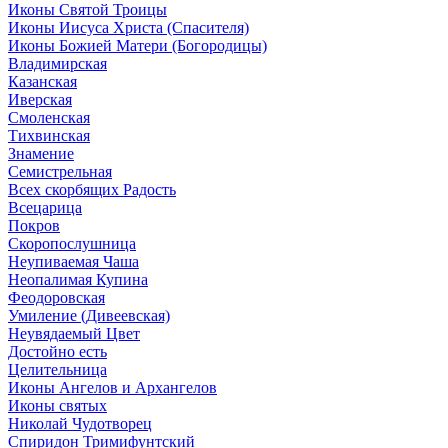
Иконы Святой Троицы
Иконы Иисуса Христа (Спасителя)
Иконы Божией Матери (Богородицы)
Владимирская
Казанская
Иверская
Смоленская
Тихвинская
Знамение
Семистрельная
Всех скорбящих Радость
Всецарица
Покров
Скоропослушница
Неупиваемая Чаша
Неопалимая Купина
Феодоровская
Умиление (Дивеевская)
Неувядаемый Цвет
Достойно есть
Целительница
Иконы Ангелов и Архангелов
Иконы святых
Николай Чудотворец
Спиридон Тримифунтский