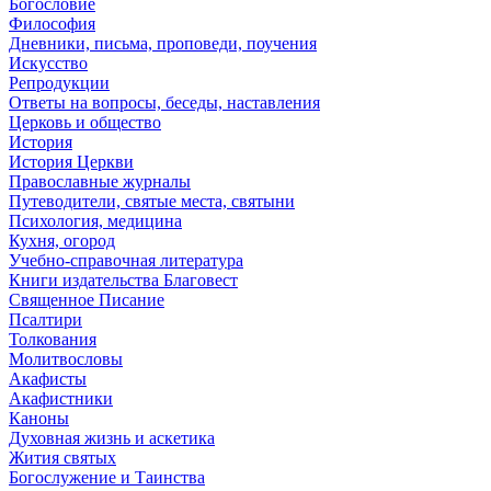
Богословие
Философия
Дневники, письма, проповеди, поучения
Искусство
Репродукции
Ответы на вопросы, беседы, наставления
Церковь и общество
История
История Церкви
Православные журналы
Путеводители, святые места, святыни
Психология, медицина
Кухня, огород
Учебно-справочная литература
Книги издательства Благовест
Священное Писание
Псалтири
Толкования
Молитвословы
Акафисты
Акафистники
Каноны
Духовная жизнь и аскетика
Жития святых
Богослужение и Таинства