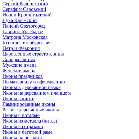
Сергий Радонежский
Серафим Саровский
Иоанн Кронштадтский
Лука Крымский
Паисий Святогорец
Гавриил Ургебадзе
Матрона Московская
Ксения Петербургская
Петр и Феврония
Царственные страстотерпцы
Соборы святых
Мужские имена
Женские имена
Иконы праздников
По материалу и оформлению
Иконы в деревянной рамке
Иконы на деревянном планшете
Иконы в киоте
Ламинированные иконы
Резные деревянные иконы
Иконы с поталью
Иконы из металла (литьё)
Иконы со стразами
Иконы в багетной раме
Иконы на оргалите