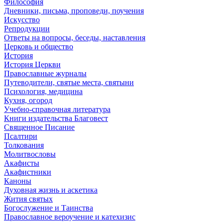
Философия
Дневники, письма, проповеди, поучения
Искусство
Репродукции
Ответы на вопросы, беседы, наставления
Церковь и общество
История
История Церкви
Православные журналы
Путеводители, святые места, святыни
Психология, медицина
Кухня, огород
Учебно-справочная литература
Книги издательства Благовест
Священное Писание
Псалтири
Толкования
Молитвословы
Акафисты
Акафистники
Каноны
Духовная жизнь и аскетика
Жития святых
Богослужение и Таинства
Православное вероучение и катехизис