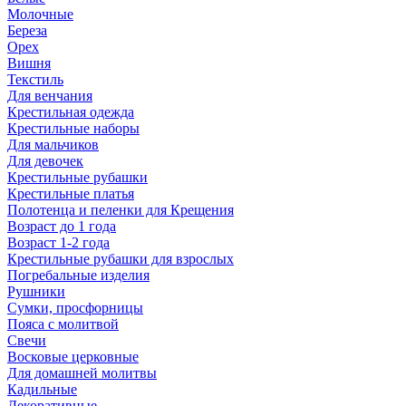
Молочные
Береза
Орех
Вишня
Текстиль
Для венчания
Крестильная одежда
Крестильные наборы
Для мальчиков
Для девочек
Крестильные рубашки
Крестильные платья
Полотенца и пеленки для Крещения
Возраст до 1 года
Возраст 1-2 года
Крестильные рубашки для взрослых
Погребальные изделия
Рушники
Сумки, просфорницы
Пояса с молитвой
Свечи
Восковые церковные
Для домашней молитвы
Кадильные
Декоративные