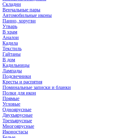
Складни
Венчальные пары
Автомобильные иконы
Панно, хоругви
Утварь
В храм
Аналои
Кадила
Текстиль
Гайтаны
В дом
Кадильницы
Лампады
Подсвечники
Кресты и распятия
Поминальные записки и бланки
Полки для икон
Прямые
Угловые
Одноярусные
Двухъярусные
Трехъярусные
Многоярусные
Иконостасы
Белые