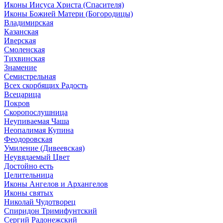
Иконы Иисуса Христа (Спасителя)
Иконы Божией Матери (Богородицы)
Владимирская
Казанская
Иверская
Смоленская
Тихвинская
Знамение
Семистрельная
Всех скорбящих Радость
Всецарица
Покров
Скоропослушница
Неупиваемая Чаша
Неопалимая Купина
Феодоровская
Умиление (Дивеевская)
Неувядаемый Цвет
Достойно есть
Целительница
Иконы Ангелов и Архангелов
Иконы святых
Николай Чудотворец
Спиридон Тримифунтский
Сергий Радонежский