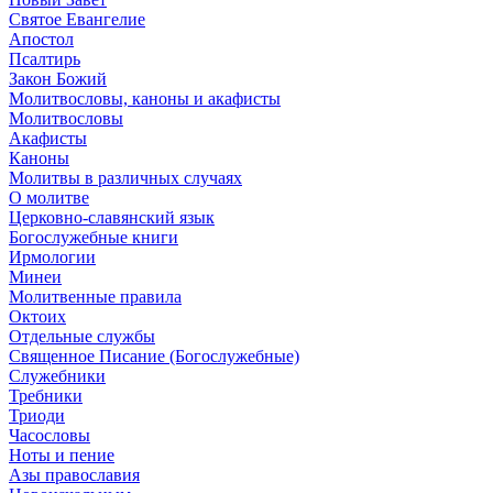
Святое Евангелие
Апостол
Псалтирь
Закон Божий
Молитвословы, каноны и акафисты
Молитвословы
Акафисты
Каноны
Молитвы в различных случаях
О молитве
Церковно-славянский язык
Богослужебные книги
Ирмологии
Минеи
Молитвенные правила
Октоих
Отдельные службы
Священное Писание (Богослужебные)
Служебники
Требники
Триоди
Часословы
Ноты и пение
Азы православия