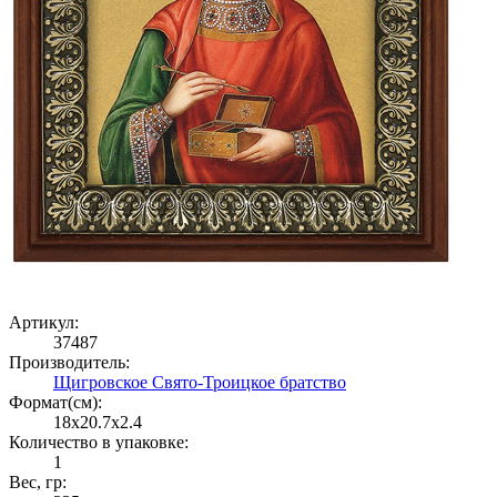
Артикул:
37487
Производитель:
Щигровское Свято-Троицкое братство
Формат(cм):
18x20.7x2.4
Количество в упаковке:
1
Вес, гр: