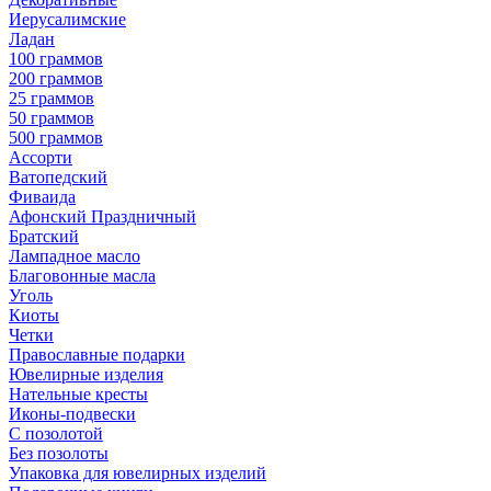
Иерусалимские
Ладан
100 граммов
200 граммов
25 граммов
50 граммов
500 граммов
Ассорти
Ватопедский
Фиваида
Афонский Праздничный
Братский
Лампадное масло
Благовонные масла
Уголь
Киоты
Четки
Православные подарки
Ювелирные изделия
Нательные кресты
Иконы-подвески
С позолотой
Без позолоты
Упаковка для ювелирных изделий