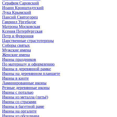
Серафим Саровский
Иоанн Кронштадтский
Лука Крымский
Паисий Святогорец
Гавриил Ургебадзе
Матрона Московская
Ксения Петербургская
Петр и Феврония
Царственные страстотерпцы
Соборы святых
Мужские имена
Женские имена
Иконы праздников
По материалу и оформлению
Иконы в деревянной рамке
Иконы на деревянном планшете
Иконы в киоте
Ламинированные иконы
Резные деревянные иконы
Иконы с поталью
Иконы из металла (литьё)
Иконы со стразами
Иконы в багетной раме
Иконы на оргалите
Иконы из обсидиана