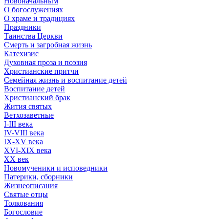
Новоначальным
О богослужениях
О храме и традициях
Праздники
Таинства Церкви
Смерть и загробная жизнь
Катехизис
Духовная проза и поэзия
Христианские притчи
Семейная жизнь и воспитание детей
Воспитание детей
Христианский брак
Жития святых
Ветхозаветные
I-III века
IV-VIII века
IX-XV века
XVI-XIX века
XX век
Новомученики и исповедники
Патерики, сборники
Жизнеописания
Святые отцы
Толкования
Богословие