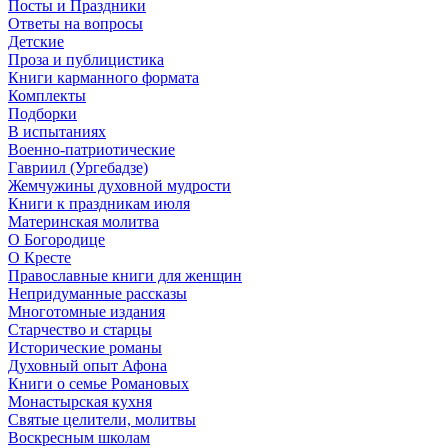
Посты и Праздники
Ответы на вопросы
Детские
Проза и публицистика
Книги карманного формата
Комплекты
Подборки
В испытаниях
Военно-патриотические
Гавриил (Ургебадзе)
Жемчужины духовной мудрости
Книги к праздникам июля
Материнская молитва
О Богородице
О Кресте
Православные книги для женщин
Непридуманные рассказы
Многотомные издания
Старчество и старцы
Исторические романы
Духовный опыт Афона
Книги о семье Романовых
Монастырская кухня
Святые целители, молитвы
Воскресным школам