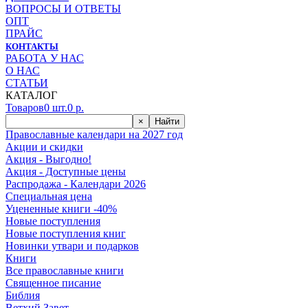
ВОПРОСЫ И ОТВЕТЫ
ОПТ
ПРАЙС
КОНТАКТЫ
РАБОТА У НАС
О НАС
СТАТЬИ
КАТАЛОГ
Товаров
0
шт.
0
р.
×
Найти
Православные календари на 2027 год
Акции и скидки
Акция - Выгодно!
Акция - Доступные цены
Распродажа - Календари 2026
Специальная цена
Уцененные книги -40%
Новые поступления
Новые поступления книг
Новинки утвари и подарков
Книги
Все православные книги
Священное писание
Библия
Ветхий Завет