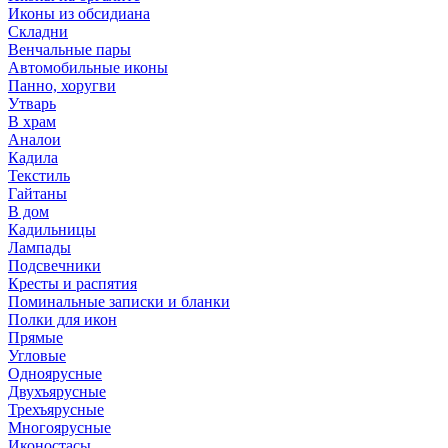
Иконы из обсидиана
Складни
Венчальные пары
Автомобильные иконы
Панно, хоругви
Утварь
В храм
Аналои
Кадила
Текстиль
Гайтаны
В дом
Кадильницы
Лампады
Подсвечники
Кресты и распятия
Поминальные записки и бланки
Полки для икон
Прямые
Угловые
Одноярусные
Двухъярусные
Трехъярусные
Многоярусные
Иконостасы