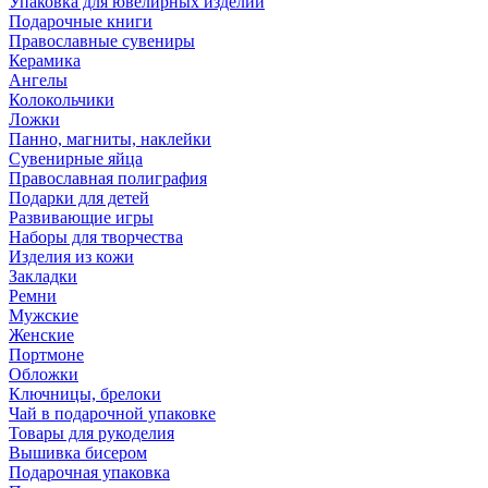
Упаковка для ювелирных изделий
Подарочные книги
Православные сувениры
Керамика
Ангелы
Колокольчики
Ложки
Панно, магниты, наклейки
Сувенирные яйца
Православная полиграфия
Подарки для детей
Развивающие игры
Наборы для творчества
Изделия из кожи
Закладки
Ремни
Мужские
Женские
Портмоне
Обложки
Ключницы, брелоки
Чай в подарочной упаковке
Товары для рукоделия
Вышивка бисером
Подарочная упаковка