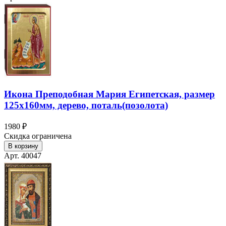
Икона Преподобная Мария Египетская, размер
125х160мм, дерево, поталь(позолота)
1980 ₽
Скидка ограничена
В корзину
Арт. 40047