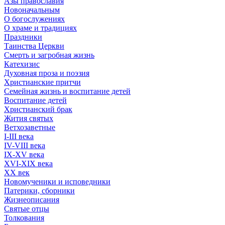
Азы православия
Новоначальным
О богослужениях
О храме и традициях
Праздники
Таинства Церкви
Смерть и загробная жизнь
Катехизис
Духовная проза и поэзия
Христианские притчи
Семейная жизнь и воспитание детей
Воспитание детей
Христианский брак
Жития святых
Ветхозаветные
I-III века
IV-VIII века
IX-XV века
XVI-XIX века
XX век
Новомученики и исповедники
Патерики, сборники
Жизнеописания
Святые отцы
Толкования