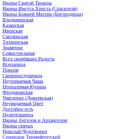
Иконы Святой Троицы
Иконы Иисуса Христа (Спасителя)
Иконы Божией Матери (Богородицы)
Владимирская
Казанская
Иверская
Смоленская
Тихвинская
Знамение
Семистрельная
Всех скорбящих Радость
Всецарица
Покров
Скоропослушница
Неупиваемая Чаша
Неопалимая Купина
Феодоровская
Умиление (Дивеевская)
Неувядаемый Цвет
Достойно есть
Целительница
Иконы Ангелов и Архангелов
Иконы святых
Николай Чудотворец
Спиридон Тримифунтский