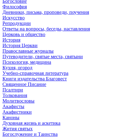
Богословие
Философия
Дневники, письма, проповеди, поучения
Искусство
Репродукции
Ответы на вопросы, беседы, наставления
Церковь и общество
История
История Церкви
Православные журналы
Путеводители, святые места, святыни
Психология, медицина
Кухня, огород
Учебно-справочная литература
Книги издательства Благовест
Священное Писание
Псалтири
Толкования
Молитвословы
Акафисты
Акафистники
Каноны
Духовная жизнь и аскетика
Жития святых
Богослужение и Таинства