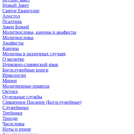
Новый Завет
Святое Евангелие
Апостол
Псалтирь
Закон Божий
Молитвословы, каноны и акафисты
Молитвословы
Акафисты
Каноны
Молитвы в различных случаях
О молитве
Церковно-славянский язык
Богослужебные книги
Ирмологии
Минеи
Молитвенные правила
Октоих
Отдельные службы
Священное Писание (Богослужебные)
Служебники
Требники
Триоди
Часословы
Ноты и пение