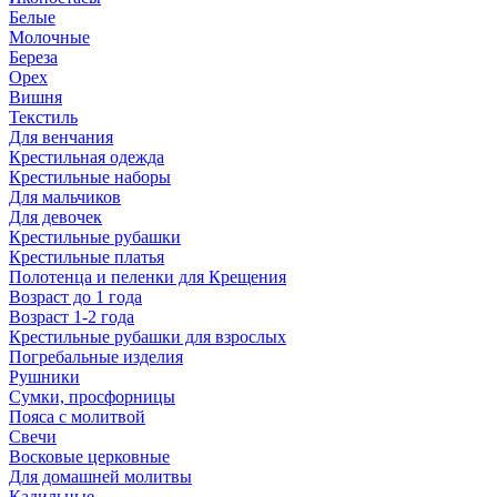
Белые
Молочные
Береза
Орех
Вишня
Текстиль
Для венчания
Крестильная одежда
Крестильные наборы
Для мальчиков
Для девочек
Крестильные рубашки
Крестильные платья
Полотенца и пеленки для Крещения
Возраст до 1 года
Возраст 1-2 года
Крестильные рубашки для взрослых
Погребальные изделия
Рушники
Сумки, просфорницы
Пояса с молитвой
Свечи
Восковые церковные
Для домашней молитвы
Кадильные