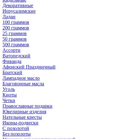
Декоративные
Иерусалимские
Ладан
100 граммов
200 граммов
25 граммов
50 граммов
500 граммов
Ассорти
Ватопедский
Фиваида
Афонский Праздничный
Братский
Лампадное масло
Благовонные масла
Уголь
Киоты
Четки
Православные подарки
Ювелирные изделия
Нательные кресты
Иконы-подвески
С позолотой
Без позолоты