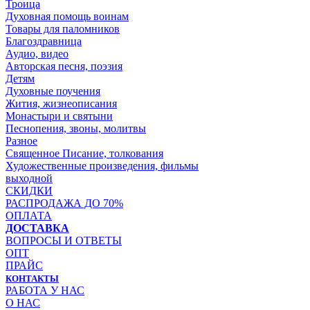
Троица
Духовная помощь воинам
Товары для паломников
Благоздравница
Аудио, видео
Авторская песня, поэзия
Детям
Духовные поучения
Жития, жизнеописания
Монастыри и святыни
Песнопения, звоны, молитвы
Разное
Священное Писание, толкования
Художественные произведения, фильмы
выходной
СКИДКИ
РАСПРОДАЖА ДО 70%
ОПЛАТА
ДОСТАВКА
ВОПРОСЫ И ОТВЕТЫ
ОПТ
ПРАЙС
КОНТАКТЫ
РАБОТА У НАС
О НАС