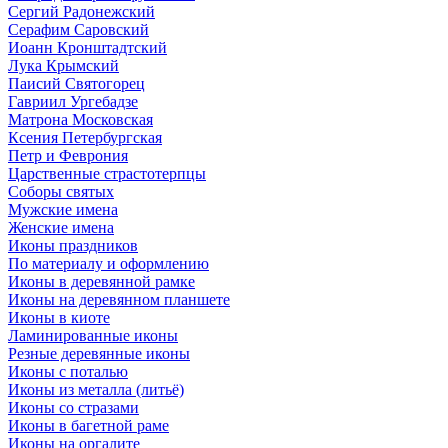
Сергий Радонежский
Серафим Саровский
Иоанн Кронштадтский
Лука Крымский
Паисий Святогорец
Гавриил Ургебадзе
Матрона Московская
Ксения Петербургская
Петр и Феврония
Царственные страстотерпцы
Соборы святых
Мужские имена
Женские имена
Иконы праздников
По материалу и оформлению
Иконы в деревянной рамке
Иконы на деревянном планшете
Иконы в киоте
Ламинированные иконы
Резные деревянные иконы
Иконы с поталью
Иконы из металла (литьё)
Иконы со стразами
Иконы в багетной раме
Иконы на оргалите