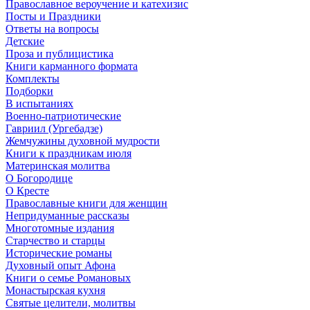
Православное вероучение и катехизис
Посты и Праздники
Ответы на вопросы
Детские
Проза и публицистика
Книги карманного формата
Комплекты
Подборки
В испытаниях
Военно-патриотические
Гавриил (Ургебадзе)
Жемчужины духовной мудрости
Книги к праздникам июля
Материнская молитва
О Богородице
О Кресте
Православные книги для женщин
Непридуманные рассказы
Многотомные издания
Старчество и старцы
Исторические романы
Духовный опыт Афона
Книги о семье Романовых
Монастырская кухня
Святые целители, молитвы