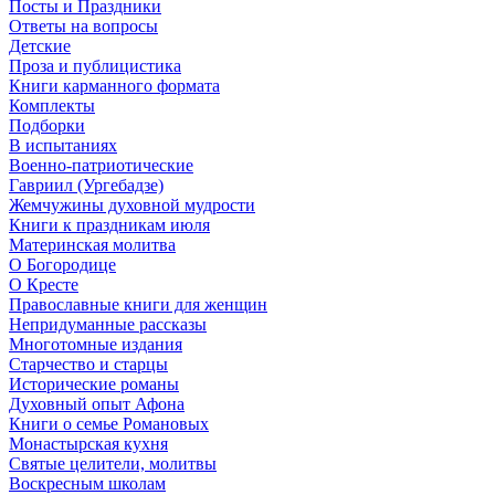
Посты и Праздники
Ответы на вопросы
Детские
Проза и публицистика
Книги карманного формата
Комплекты
Подборки
В испытаниях
Военно-патриотические
Гавриил (Ургебадзе)
Жемчужины духовной мудрости
Книги к праздникам июля
Материнская молитва
О Богородице
О Кресте
Православные книги для женщин
Непридуманные рассказы
Многотомные издания
Старчество и старцы
Исторические романы
Духовный опыт Афона
Книги о семье Романовых
Монастырская кухня
Святые целители, молитвы
Воскресным школам