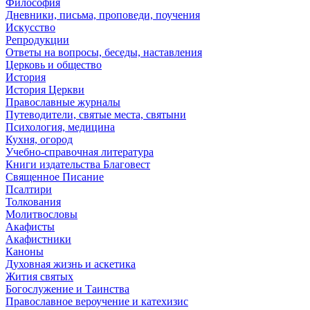
Философия
Дневники, письма, проповеди, поучения
Искусство
Репродукции
Ответы на вопросы, беседы, наставления
Церковь и общество
История
История Церкви
Православные журналы
Путеводители, святые места, святыни
Психология, медицина
Кухня, огород
Учебно-справочная литература
Книги издательства Благовест
Священное Писание
Псалтири
Толкования
Молитвословы
Акафисты
Акафистники
Каноны
Духовная жизнь и аскетика
Жития святых
Богослужение и Таинства
Православное вероучение и катехизис