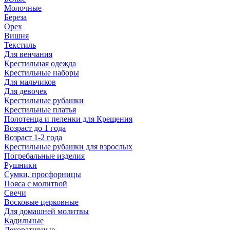
Молочные
Береза
Орех
Вишня
Текстиль
Для венчания
Крестильная одежда
Крестильные наборы
Для мальчиков
Для девочек
Крестильные рубашки
Крестильные платья
Полотенца и пеленки для Крещения
Возраст до 1 года
Возраст 1-2 года
Крестильные рубашки для взрослых
Погребальные изделия
Рушники
Сумки, просфорницы
Пояса с молитвой
Свечи
Восковые церковные
Для домашней молитвы
Кадильные
Декоративные