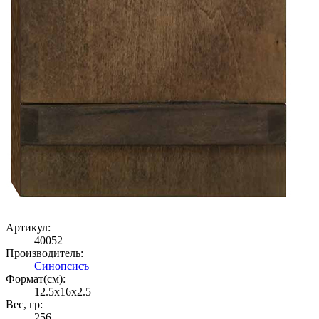
Артикул:
40052
Производитель:
Синопсисъ
Формат(cм):
12.5x16x2.5
Вес, гр:
256