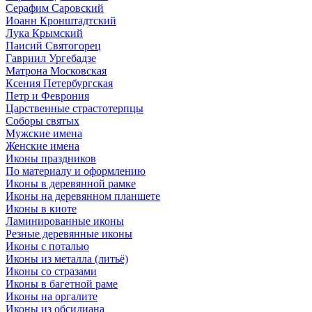
Серафим Саровский
Иоанн Кронштадтский
Лука Крымский
Паисий Святогорец
Гавриил Ургебадзе
Матрона Московская
Ксения Петербургская
Петр и Феврония
Царственные страстотерпцы
Соборы святых
Мужские имена
Женские имена
Иконы праздников
По материалу и оформлению
Иконы в деревянной рамке
Иконы на деревянном планшете
Иконы в киоте
Ламинированные иконы
Резные деревянные иконы
Иконы с поталью
Иконы из металла (литьё)
Иконы со стразами
Иконы в багетной раме
Иконы на оргалите
Иконы из обсидиана