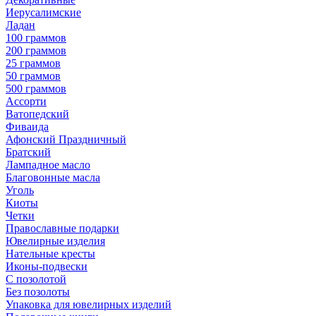
Иерусалимские
Ладан
100 граммов
200 граммов
25 граммов
50 граммов
500 граммов
Ассорти
Ватопедский
Фиваида
Афонский Праздничный
Братский
Лампадное масло
Благовонные масла
Уголь
Киоты
Четки
Православные подарки
Ювелирные изделия
Нательные кресты
Иконы-подвески
С позолотой
Без позолоты
Упаковка для ювелирных изделий