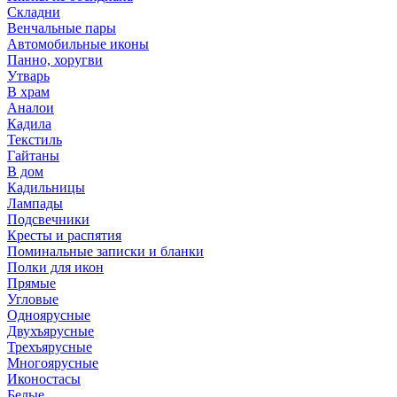
Складни
Венчальные пары
Автомобильные иконы
Панно, хоругви
Утварь
В храм
Аналои
Кадила
Текстиль
Гайтаны
В дом
Кадильницы
Лампады
Подсвечники
Кресты и распятия
Поминальные записки и бланки
Полки для икон
Прямые
Угловые
Одноярусные
Двухъярусные
Трехъярусные
Многоярусные
Иконостасы
Белые