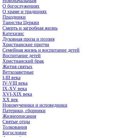
Новоначальным
О богослужениях
О храме и традициях
Праздники
Таинства Церкви
Смерть и загробная жизнь
Катехизис
Духовная проза и поэзия
Христианские притчи
Семейная жизнь и воспитание детей
Воспитание детей
Христианский брак
Жития святых
Ветхозаветные
I-III века
IV-VIII века
IX-XV века
XVI-XIX века
XX век
Новомученики и исповедники
Патерики, сборники
Жизнеописания
Святые отцы
Толкования
Богословие