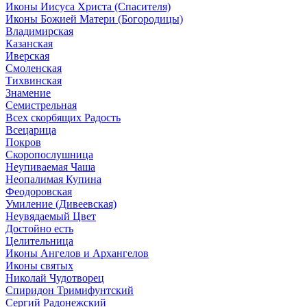
Иконы Иисуса Христа (Спасителя)
Иконы Божией Матери (Богородицы)
Владимирская
Казанская
Иверская
Смоленская
Тихвинская
Знамение
Семистрельная
Всех скорбящих Радость
Всецарица
Покров
Скоропослушница
Неупиваемая Чаша
Неопалимая Купина
Феодоровская
Умиление (Дивеевская)
Неувядаемый Цвет
Достойно есть
Целительница
Иконы Ангелов и Архангелов
Иконы святых
Николай Чудотворец
Спиридон Тримифунтский
Сергий Радонежский