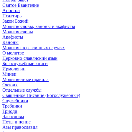
Святое Евангелие
Апостол
Псалтирь
Закон Божий
Молитвословы, каноны и акафисты
Молитвословы
Акафисты
Каноны
Молитвы в различных случаях
О молитве
Церковно-славянский язык
Богослужебные книги
Ирмологии
Минеи
Молитвенные правила
Октоих
Отдельные службы
Священное Писание (Богослужебные)
Служебники
Требники
Триоди
Часословы
Ноты и пение
Азы православия