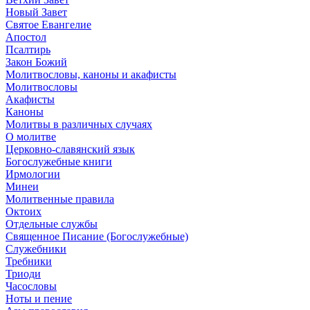
Новый Завет
Святое Евангелие
Апостол
Псалтирь
Закон Божий
Молитвословы, каноны и акафисты
Молитвословы
Акафисты
Каноны
Молитвы в различных случаях
О молитве
Церковно-славянский язык
Богослужебные книги
Ирмологии
Минеи
Молитвенные правила
Октоих
Отдельные службы
Священное Писание (Богослужебные)
Служебники
Требники
Триоди
Часословы
Ноты и пение