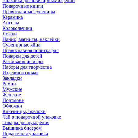
Упаковка для ювелирных изделий
Подарочные книги
Православные сувениры
Керамика
Ангелы
Колокольчики
Ложки
Панно, магниты, наклейки
Сувенирные яйца
Православная полиграфия
Подарки для детей
Развивающие игры
Наборы для творчества
Изделия из кожи
Закладки
Ремни
Мужские
Женские
Портмоне
Обложки
Ключницы, брелоки
Чай в подарочной упаковке
Товары для рукоделия
Вышивка бисером
Подарочная упаковка