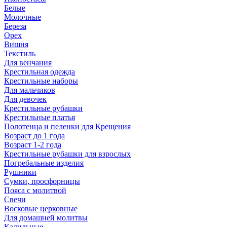
Белые
Молочные
Береза
Орех
Вишня
Текстиль
Для венчания
Крестильная одежда
Крестильные наборы
Для мальчиков
Для девочек
Крестильные рубашки
Крестильные платья
Полотенца и пеленки для Крещения
Возраст до 1 года
Возраст 1-2 года
Крестильные рубашки для взрослых
Погребальные изделия
Рушники
Сумки, просфорницы
Пояса с молитвой
Свечи
Восковые церковные
Для домашней молитвы
Кадильные