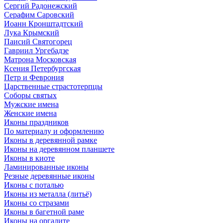
Сергий Радонежский
Серафим Саровский
Иоанн Кронштадтский
Лука Крымский
Паисий Святогорец
Гавриил Ургебадзе
Матрона Московская
Ксения Петербургская
Петр и Феврония
Царственные страстотерпцы
Соборы святых
Мужские имена
Женские имена
Иконы праздников
По материалу и оформлению
Иконы в деревянной рамке
Иконы на деревянном планшете
Иконы в киоте
Ламинированные иконы
Резные деревянные иконы
Иконы с поталью
Иконы из металла (литьё)
Иконы со стразами
Иконы в багетной раме
Иконы на оргалите