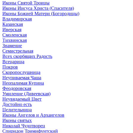
Иконы Святой Троицы
Иконы Иисуса Христа (Спасителя)
Иконы Божией Матери (Богородицы)
Владимирская
Казанская
Иверская
Смоленская
Тихвинская
Знамение
Семистрельная
Всех скорбящих Радость
Всецарица
Покров
Скоропослушница
Неупиваемая Чаша
Неопалимая Купина
Феодоровская
Умиление (Дивеевская)
Неувядаемый Цвет
Достойно есть
Целительница
Иконы Ангелов и Архангелов
Иконы святых
Николай Чудотворец
Спиридон Тримифунтский