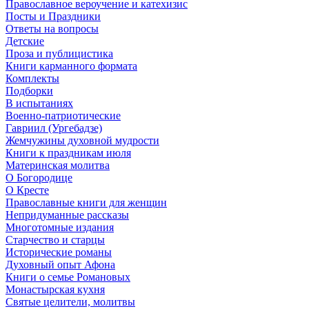
Православное вероучение и катехизис
Посты и Праздники
Ответы на вопросы
Детские
Проза и публицистика
Книги карманного формата
Комплекты
Подборки
В испытаниях
Военно-патриотические
Гавриил (Ургебадзе)
Жемчужины духовной мудрости
Книги к праздникам июля
Материнская молитва
О Богородице
О Кресте
Православные книги для женщин
Непридуманные рассказы
Многотомные издания
Старчество и старцы
Исторические романы
Духовный опыт Афона
Книги о семье Романовых
Монастырская кухня
Святые целители, молитвы