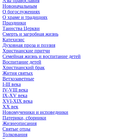
Азы православия
Новоначальным
О богослужениях
О храме и традициях
Праздники
Таинства Церкви
Смерть и загробная жизнь
Катехизис
Духовная проза и поэзия
Христианские притчи
Семейная жизнь и воспитание детей
Воспитание детей
Христианский брак
Жития святых
Ветхозаветные
I-III века
IV-VIII века
IX-XV века
XVI-XIX века
XX век
Новомученики и исповедники
Патерики, сборники
Жизнеописания
Святые отцы
Толкования