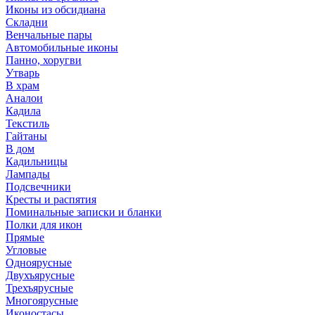
Иконы из обсидиана
Складни
Венчальные пары
Автомобильные иконы
Панно, хоругви
Утварь
В храм
Аналои
Кадила
Текстиль
Гайтаны
В дом
Кадильницы
Лампады
Подсвечники
Кресты и распятия
Поминальные записки и бланки
Полки для икон
Прямые
Угловые
Одноярусные
Двухъярусные
Трехъярусные
Многоярусные
Иконостасы