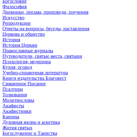
Богословие
Философия
Дневники, письма, проповеди, поучения
Искусство
Репродукции
Ответы на вопросы, беседы, наставления
Церковь и общество
История
История Церкви
Православные журналы
Путеводители, святые места, святыни
Психология, медицина
Кухня, огород
Учебно-справочная литература
Книги издательства Благовест
Священное Писание
Псалтири
Толкования
Молитвословы
Акафисты
Акафистники
Каноны
Духовная жизнь и аскетика
Жития святых
Богослужение и Таинства