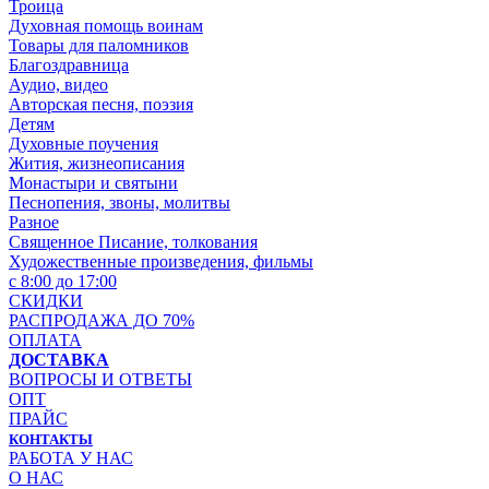
Троица
Духовная помощь воинам
Товары для паломников
Благоздравница
Аудио, видео
Авторская песня, поэзия
Детям
Духовные поучения
Жития, жизнеописания
Монастыри и святыни
Песнопения, звоны, молитвы
Разное
Священное Писание, толкования
Художественные произведения, фильмы
с 8:00 до 17:00
СКИДКИ
РАСПРОДАЖА ДО 70%
ОПЛАТА
ДОСТАВКА
ВОПРОСЫ И ОТВЕТЫ
ОПТ
ПРАЙС
КОНТАКТЫ
РАБОТА У НАС
О НАС