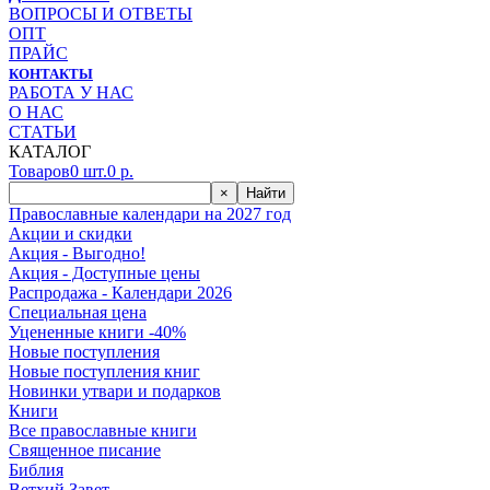
ВОПРОСЫ И ОТВЕТЫ
ОПТ
ПРАЙС
КОНТАКТЫ
РАБОТА У НАС
О НАС
СТАТЬИ
КАТАЛОГ
Товаров
0
шт.
0
р.
×
Найти
Православные календари на 2027 год
Акции и скидки
Акция - Выгодно!
Акция - Доступные цены
Распродажа - Календари 2026
Специальная цена
Уцененные книги -40%
Новые поступления
Новые поступления книг
Новинки утвари и подарков
Книги
Все православные книги
Священное писание
Библия
Ветхий Завет