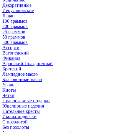
Декоративные
Иерусалимские
Ладан
100 граммов
200 граммов
25 граммов
50 граммов
500 граммов
Ассорти
Ватопедский
Фиваида
Афонский Праздничный
Братский
Лампадное масло
Благовонные масла
Уголь
Киоты
Четки
Православные подарки
Ювелирные изделия
Нательные кресты
Иконы-подвески
С позолотой
Без позолоты