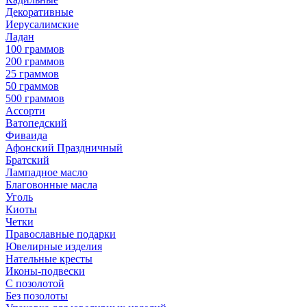
Декоративные
Иерусалимские
Ладан
100 граммов
200 граммов
25 граммов
50 граммов
500 граммов
Ассорти
Ватопедский
Фиваида
Афонский Праздничный
Братский
Лампадное масло
Благовонные масла
Уголь
Киоты
Четки
Православные подарки
Ювелирные изделия
Нательные кресты
Иконы-подвески
С позолотой
Без позолоты