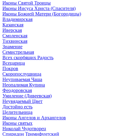
Иконы Святой Троицы
Иконы Иисуса Христа (Спасителя)
Иконы Божией Матери (Богородицы)
Владимирская
Казанская
Иверская
Смоленская
Тихвинская
Знамение
Семистрельная
Всех скорбящих Радость
Всецарица
Покров
Скоропослушница
Неупиваемая Чаша
Неопалимая Купина
Феодоровская
Умиление (Дивеевская)
Неувядаемый Цвет
Достойно есть
Целительница
Иконы Ангелов и Архангелов
Иконы святых
Николай Чудотворец
Спиридон Тримифунтский