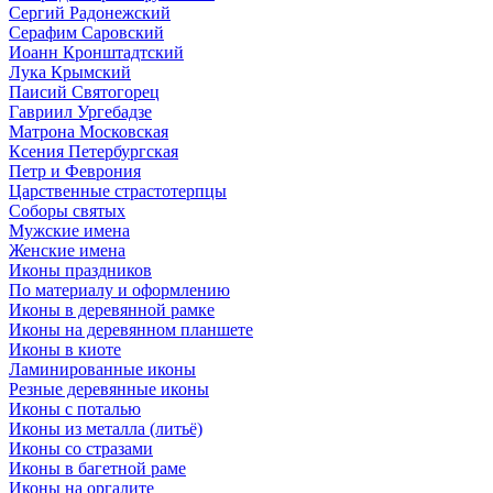
Сергий Радонежский
Серафим Саровский
Иоанн Кронштадтский
Лука Крымский
Паисий Святогорец
Гавриил Ургебадзе
Матрона Московская
Ксения Петербургская
Петр и Феврония
Царственные страстотерпцы
Соборы святых
Мужские имена
Женские имена
Иконы праздников
По материалу и оформлению
Иконы в деревянной рамке
Иконы на деревянном планшете
Иконы в киоте
Ламинированные иконы
Резные деревянные иконы
Иконы с поталью
Иконы из металла (литьё)
Иконы со стразами
Иконы в багетной раме
Иконы на оргалите