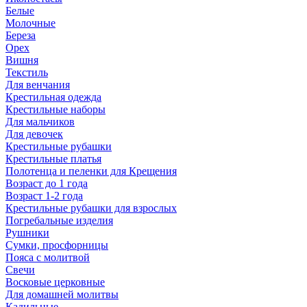
Белые
Молочные
Береза
Орех
Вишня
Текстиль
Для венчания
Крестильная одежда
Крестильные наборы
Для мальчиков
Для девочек
Крестильные рубашки
Крестильные платья
Полотенца и пеленки для Крещения
Возраст до 1 года
Возраст 1-2 года
Крестильные рубашки для взрослых
Погребальные изделия
Рушники
Сумки, просфорницы
Пояса с молитвой
Свечи
Восковые церковные
Для домашней молитвы
Кадильные