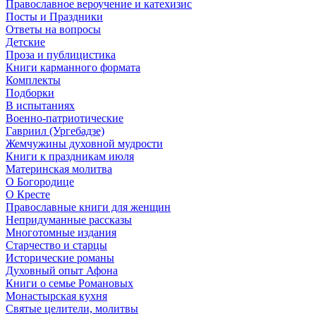
Православное вероучение и катехизис
Посты и Праздники
Ответы на вопросы
Детские
Проза и публицистика
Книги карманного формата
Комплекты
Подборки
В испытаниях
Военно-патриотические
Гавриил (Ургебадзе)
Жемчужины духовной мудрости
Книги к праздникам июля
Материнская молитва
О Богородице
О Кресте
Православные книги для женщин
Непридуманные рассказы
Многотомные издания
Старчество и старцы
Исторические романы
Духовный опыт Афона
Книги о семье Романовых
Монастырская кухня
Святые целители, молитвы