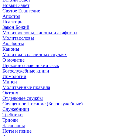
Новый Завет
Святое Евангелие
Апостол
Псалтирь
Закон Божий
Молитвословы, каноны и акафисты
Молитвословы
Акафисты
Каноны
Молитвы в различных случаях
О молитве
Церковно-славянский язык
Богослужебные книги
Ирмологии
Минеи
Молитвенные правила
Октоих
Отдельные службы
Священное Писание (Богослужебные)
Служебники
Требники
Триоди
Часословы
Ноты и пение