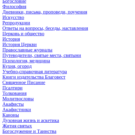
Богословие
Философия
Дневники, письма, проповеди, поучения
Искусство
Репродукции
Ответы на вопросы, беседы, наставления
Церковь и общество
История
История Церкви
Православные журналы
Путеводители, святые места, святыни
Психология, медицина
Кухня, огород
Учебно-справочная литература
Книги издательства Благовест
Священное Писание
Псалтири
Толкования
Молитвословы
Акафисты
Акафистники
Каноны
Духовная жизнь и аскетика
Жития святых
Богослужение и Таинства