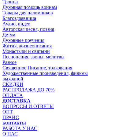
Троица
Духовная помощь воинам
Товары для паломников
Благоздравница
Аудио, видео
Авторская песня, поэзия
Детям
Духовные поучения
Жития, жизнеописания
Монастыри и святыни
Песнопения, звоны, молитвы
Разное
Священное Писание, толкования
Художественные произведения, фильмы
выходной
СКИДКИ
РАСПРОДАЖА ДО 70%
ОПЛАТА
ДОСТАВКА
ВОПРОСЫ И ОТВЕТЫ
ОПТ
ПРАЙС
КОНТАКТЫ
РАБОТА У НАС
О НАС