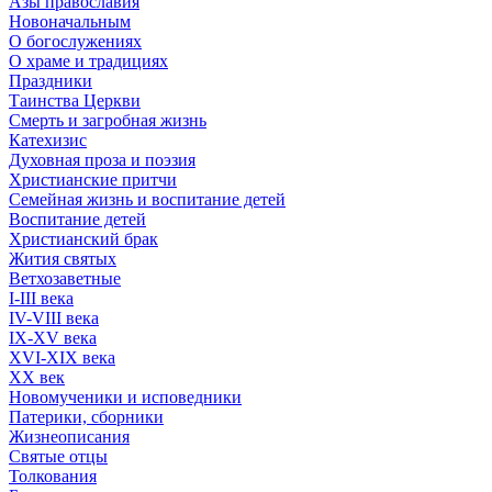
Азы православия
Новоначальным
О богослужениях
О храме и традициях
Праздники
Таинства Церкви
Смерть и загробная жизнь
Катехизис
Духовная проза и поэзия
Христианские притчи
Семейная жизнь и воспитание детей
Воспитание детей
Христианский брак
Жития святых
Ветхозаветные
I-III века
IV-VIII века
IX-XV века
XVI-XIX века
XX век
Новомученики и исповедники
Патерики, сборники
Жизнеописания
Святые отцы
Толкования