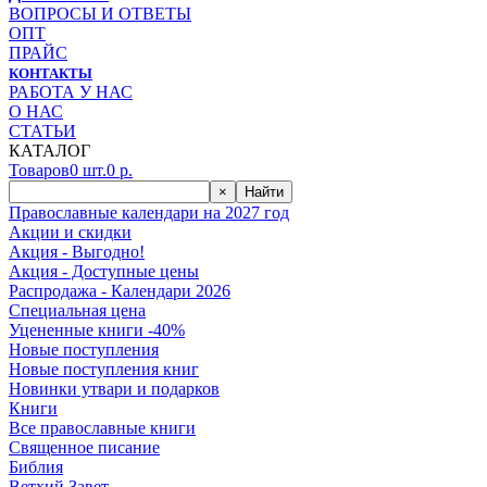
ВОПРОСЫ И ОТВЕТЫ
ОПТ
ПРАЙС
КОНТАКТЫ
РАБОТА У НАС
О НАС
СТАТЬИ
КАТАЛОГ
Товаров
0
шт.
0
р.
×
Найти
Православные календари на 2027 год
Акции и скидки
Акция - Выгодно!
Акция - Доступные цены
Распродажа - Календари 2026
Специальная цена
Уцененные книги -40%
Новые поступления
Новые поступления книг
Новинки утвари и подарков
Книги
Все православные книги
Священное писание
Библия
Ветхий Завет