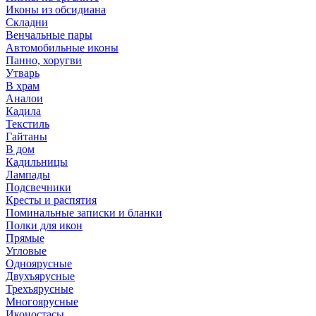
Иконы из обсидиана
Складни
Венчальные пары
Автомобильные иконы
Панно, хоругви
Утварь
В храм
Аналои
Кадила
Текстиль
Гайтаны
В дом
Кадильницы
Лампады
Подсвечники
Кресты и распятия
Поминальные записки и бланки
Полки для икон
Прямые
Угловые
Одноярусные
Двухъярусные
Трехъярусные
Многоярусные
Иконостасы