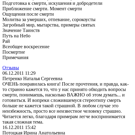
Подготовка к смерти, искушения и добродетели
Приближение смерти. Момент смерти
Ощущения после смерти
Молитва за умерших, отпевание, сорокоусты
Загробный мир, мытарства, примеры святых
Значение Таинств
Путь на Небо
Рай
Всеобщее воскресение
Посмертие
Примечания
Отзывы
06.12.2011 11:29
Петренко Наталья Сергеевна
ОЧЕНЬ понравилась книга! После прочтения, и правда, как-
то странно кажется то, что у нас принято обходить вопросы
смерти, понимаешь, насколько ВАЖНО об этом думать... и
готовиться. И вопреки сложившемуся стереотипу смерть
больше не кажется такой страшной. В любом случае это
неизбежность, просто все неизвестное человеку страшно.
Читается легко, благодаря примерам легче воспринимается
такая сложная тема.
16.12.2011 15:42
Потоцкая Ирина Анатольевна