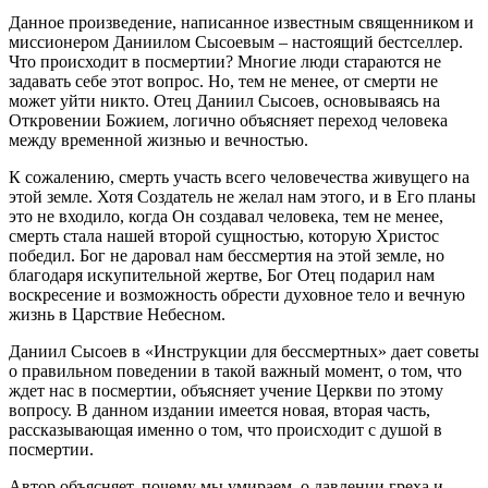
Данное произведение, написанное известным священником и
миссионером Даниилом Сысоевым – настоящий бестселлер.
Что происходит в посмертии? Многие люди стараются не
задавать себе этот вопрос. Но, тем не менее, от смерти не
может уйти никто. Отец Даниил Сысоев, основываясь на
Откровении Божием, логично объясняет переход человека
между временной жизнью и вечностью.
К сожалению, смерть участь всего человечества живущего на
этой земле. Хотя Создатель не желал нам этого, и в Его планы
это не входило, когда Он создавал человека, тем не менее,
смерть стала нашей второй сущностью, которую Христос
победил. Бог не даровал нам бессмертия на этой земле, но
благодаря искупительной жертве, Бог Отец подарил нам
воскресение и возможность обрести духовное тело и вечную
жизнь в Царствие Небесном.
Даниил Сысоев в «Инструкции для бессмертных» дает советы
о правильном поведении в такой важный момент, о том, что
ждет нас в посмертии, объясняет учение Церкви по этому
вопросу. В данном издании имеется новая, вторая часть,
рассказывающая именно о том, что происходит с душой в
посмертии.
Автор объясняет, почему мы умираем, о давлении греха и