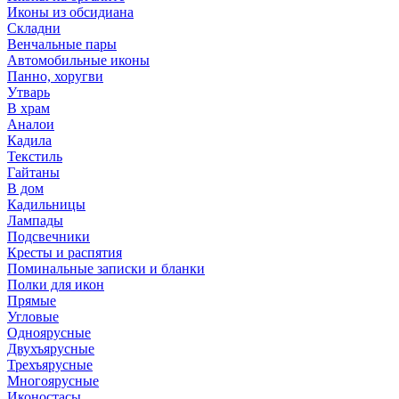
Иконы из обсидиана
Складни
Венчальные пары
Автомобильные иконы
Панно, хоругви
Утварь
В храм
Аналои
Кадила
Текстиль
Гайтаны
В дом
Кадильницы
Лампады
Подсвечники
Кресты и распятия
Поминальные записки и бланки
Полки для икон
Прямые
Угловые
Одноярусные
Двухъярусные
Трехъярусные
Многоярусные
Иконостасы