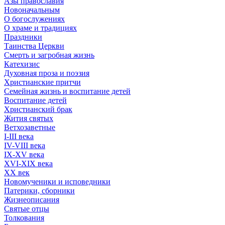
Азы православия
Новоначальным
О богослужениях
О храме и традициях
Праздники
Таинства Церкви
Смерть и загробная жизнь
Катехизис
Духовная проза и поэзия
Христианские притчи
Семейная жизнь и воспитание детей
Воспитание детей
Христианский брак
Жития святых
Ветхозаветные
I-III века
IV-VIII века
IX-XV века
XVI-XIX века
XX век
Новомученики и исповедники
Патерики, сборники
Жизнеописания
Святые отцы
Толкования