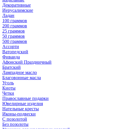
Декоративные
Иерусалимские
Ладан
100 граммов
200 граммов
25 граммов
50 граммов
500 граммов
Ассорти
Ватопедский
Фиваида
Афонский Праздничный
Братский
Лампадное масло
Благовонные масла
Уголь
Киоты
Четки
Православные подарки
Ювелирные изделия
Нательные кресты
Иконы-подвески
С позолотой
Без позолоты