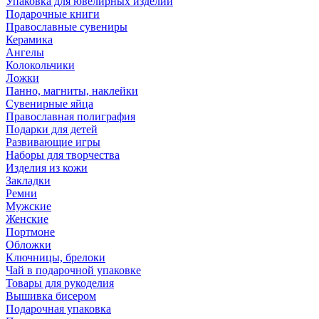
Упаковка для ювелирных изделий
Подарочные книги
Православные сувениры
Керамика
Ангелы
Колокольчики
Ложки
Панно, магниты, наклейки
Сувенирные яйца
Православная полиграфия
Подарки для детей
Развивающие игры
Наборы для творчества
Изделия из кожи
Закладки
Ремни
Мужские
Женские
Портмоне
Обложки
Ключницы, брелоки
Чай в подарочной упаковке
Товары для рукоделия
Вышивка бисером
Подарочная упаковка