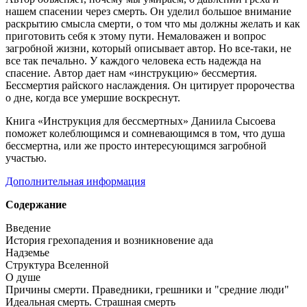
нашем спасении через смерть. Он уделил большое внимание
раскрытию смысла смерти, о том что мы должны желать и как
приготовить себя к этому пути. Немаловажен и вопрос
загробной жизни, который описывает автор. Но все-таки, не
все так печально. У каждого человека есть надежда на
спасение. Автор дает нам «инструкцию» бессмертия.
Бессмертия райского наслаждения. Он цитирует пророчества
о дне, когда все умершие воскреснут.
Книга «Инструкция для бессмертных» Даниила Сысоева
поможет колеблющимся и сомневающимся в том, что душа
бессмертна, или же просто интересующимся загробной
участью.
Дополнительная информация
Содержание
Введение
История грехопадения и возникновение ада
Надземье
Структура Вселенной
О душе
Причины смерти. Праведники, грешники и "средние люди"
Идеальная смерть. Страшная смерть