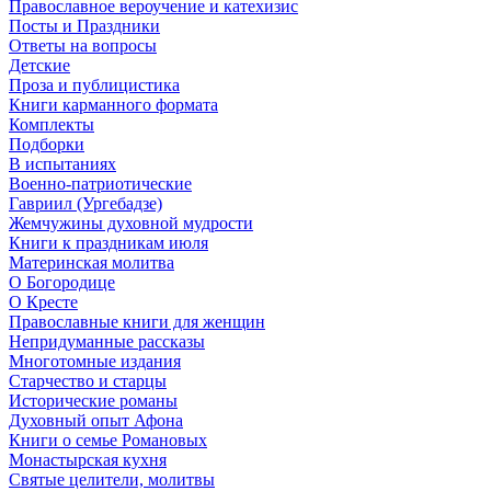
Православное вероучение и катехизис
Посты и Праздники
Ответы на вопросы
Детские
Проза и публицистика
Книги карманного формата
Комплекты
Подборки
В испытаниях
Военно-патриотические
Гавриил (Ургебадзе)
Жемчужины духовной мудрости
Книги к праздникам июля
Материнская молитва
О Богородице
О Кресте
Православные книги для женщин
Непридуманные рассказы
Многотомные издания
Старчество и старцы
Исторические романы
Духовный опыт Афона
Книги о семье Романовых
Монастырская кухня
Святые целители, молитвы