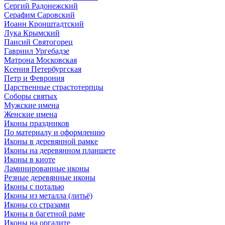
Сергий Радонежский
Серафим Саровский
Иоанн Кронштадтский
Лука Крымский
Паисий Святогорец
Гавриил Ургебадзе
Матрона Московская
Ксения Петербургская
Петр и Феврония
Царственные страстотерпцы
Соборы святых
Мужские имена
Женские имена
Иконы праздников
По материалу и оформлению
Иконы в деревянной рамке
Иконы на деревянном планшете
Иконы в киоте
Ламинированные иконы
Резные деревянные иконы
Иконы с поталью
Иконы из металла (литьё)
Иконы со стразами
Иконы в багетной раме
Иконы на оргалите