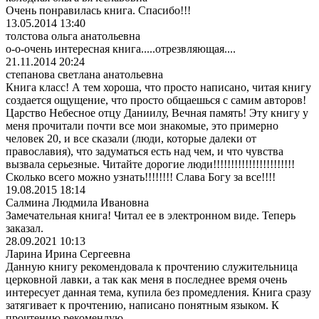
Очень понравилась книга. Спасибо!!!
13.05.2014 13:40
толстова ольга анатольевна
о-о-очень интересная книга.....отрезвляющая....
21.11.2014 20:24
степанова светлана анатольевна
Книга класс! А тем хороша, что просто написано, читая книгу
создается ощущение, что просто общаешься с самим авторов!
Царство Небесное отцу Даниилу, Вечная память! Эту книгу у
меня прочитали почти все мои знакомые, это примерно
человек 20, и все сказали (люди, которые далеки от
православия), что задуматься есть над чем, и что чувства
вызвала серьезные. Читайте дорогие люди!!!!!!!!!!!!!!!!!!!!!!!
Сколько всего можно узнать!!!!!!!! Слава Богу за все!!!!
19.08.2015 18:14
Салмина Людмила Ивановна
Замечательная книга! Читал ее в электронном виде. Теперь
заказал.
28.09.2021 10:13
Ларина Ирина Сергеевна
Данную книгу рекомендовала к прочтению служительница
церковной лавки, а так как меня в последнее время очень
интересует данная тема, купила без промедления. Книга сразу
затягивает к прочтению, написано понятным языком. К
прочтению рекомендую.