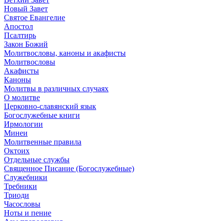
Новый Завет
Святое Евангелие
Апостол
Псалтирь
Закон Божий
Молитвословы, каноны и акафисты
Молитвословы
Акафисты
Каноны
Молитвы в различных случаях
О молитве
Церковно-славянский язык
Богослужебные книги
Ирмологии
Минеи
Молитвенные правила
Октоих
Отдельные службы
Священное Писание (Богослужебные)
Служебники
Требники
Триоди
Часословы
Ноты и пение