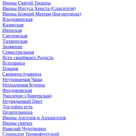
Иконы Святой Троицы
Иконы Иисуса Христа (Спасителя)
Иконы Божией Матери (Богородицы)
Владимирская
Казанская
Иверская
Смоленская
Тихвинская
Знамение
Семистрельная
Всех скорбящих Радость
Всецарица
Покров
Скоропослушница
Неупиваемая Чаша
Неопалимая Купина
Феодоровская
Умиление (Дивеевская)
Неувядаемый Цвет
Достойно есть
Целительница
Иконы Ангелов и Архангелов
Иконы святых
Николай Чудотворец
Спиридон Тримифунтский