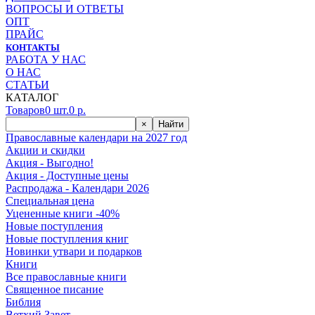
ВОПРОСЫ И ОТВЕТЫ
ОПТ
ПРАЙС
КОНТАКТЫ
РАБОТА У НАС
О НАС
СТАТЬИ
КАТАЛОГ
Товаров
0
шт.
0
р.
×
Найти
Православные календари на 2027 год
Акции и скидки
Акция - Выгодно!
Акция - Доступные цены
Распродажа - Календари 2026
Специальная цена
Уцененные книги -40%
Новые поступления
Новые поступления книг
Новинки утвари и подарков
Книги
Все православные книги
Священное писание
Библия
Ветхий Завет