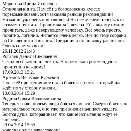
Морозова Ирина Игоревна
Отличная книга. Нам её на богословских курсах
порекомендовали, хотя заказала раньше рекомендаций)
Название уж очень понравилось) На неё очередь теперь, кто
возьмет почитать. Прочитала за 2 вечера. Её каждому нужно
прочитать, даже неверующему человеку. Всё очень просто,
понятно, логично. Читается очень легко. Всё по теме собрано
из Священного Писания, Придания и по порядку расписано.
Очень советую всем.
26.11.2012 21:43
Рогалев Денис Николаевич
Сегодня её закончил читать. Настоятельно рекомендую к
прочтению каждому!
17.09.2013 15:21
Артемов Вячеслав Юрьевич
После её прочтения мне стало более ясен путь который нас
ждёт по ту сторону жизни...
10.03.2014 15:29
Родина Ольга Владимировна
Теперь я знаю, почему люди бояться смерти. Смерти боится не
материальное тело, оно уже при жизни начинает увядать.
Боится душа, которая знает, что какие испытания ждут ее
впереди.
29.04.2014 15:35
колодная ольга вячеславовна