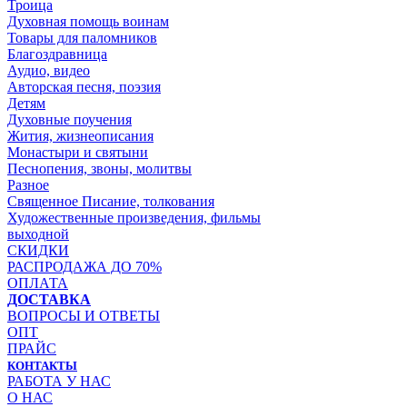
Троица
Духовная помощь воинам
Товары для паломников
Благоздравница
Аудио, видео
Авторская песня, поэзия
Детям
Духовные поучения
Жития, жизнеописания
Монастыри и святыни
Песнопения, звоны, молитвы
Разное
Священное Писание, толкования
Художественные произведения, фильмы
выходной
СКИДКИ
РАСПРОДАЖА ДО 70%
ОПЛАТА
ДОСТАВКА
ВОПРОСЫ И ОТВЕТЫ
ОПТ
ПРАЙС
КОНТАКТЫ
РАБОТА У НАС
О НАС