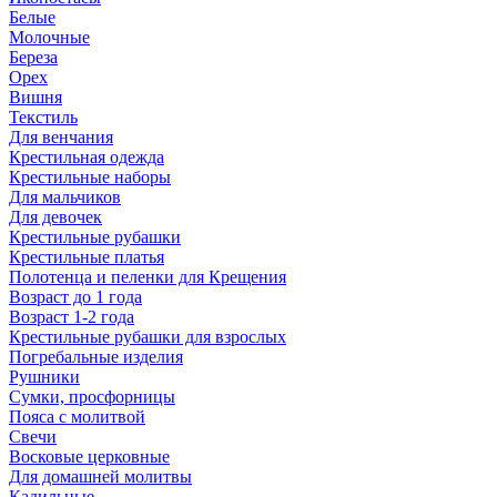
Белые
Молочные
Береза
Орех
Вишня
Текстиль
Для венчания
Крестильная одежда
Крестильные наборы
Для мальчиков
Для девочек
Крестильные рубашки
Крестильные платья
Полотенца и пеленки для Крещения
Возраст до 1 года
Возраст 1-2 года
Крестильные рубашки для взрослых
Погребальные изделия
Рушники
Сумки, просфорницы
Пояса с молитвой
Свечи
Восковые церковные
Для домашней молитвы
Кадильные