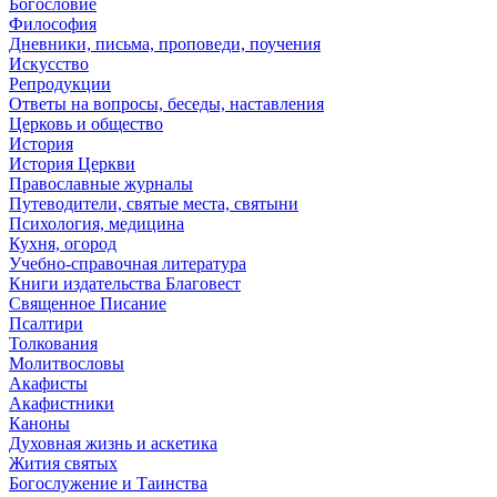
Богословие
Философия
Дневники, письма, проповеди, поучения
Искусство
Репродукции
Ответы на вопросы, беседы, наставления
Церковь и общество
История
История Церкви
Православные журналы
Путеводители, святые места, святыни
Психология, медицина
Кухня, огород
Учебно-справочная литература
Книги издательства Благовест
Священное Писание
Псалтири
Толкования
Молитвословы
Акафисты
Акафистники
Каноны
Духовная жизнь и аскетика
Жития святых
Богослужение и Таинства