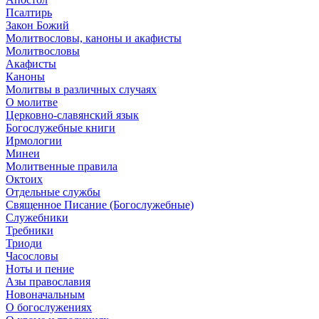
Псалтирь
Закон Божий
Молитвословы, каноны и акафисты
Молитвословы
Акафисты
Каноны
Молитвы в различных случаях
О молитве
Церковно-славянский язык
Богослужебные книги
Ирмологии
Минеи
Молитвенные правила
Октоих
Отдельные службы
Священное Писание (Богослужебные)
Служебники
Требники
Триоди
Часословы
Ноты и пение
Азы православия
Новоначальным
О богослужениях