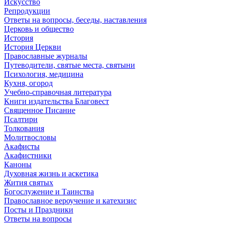
Искусство
Репродукции
Ответы на вопросы, беседы, наставления
Церковь и общество
История
История Церкви
Православные журналы
Путеводители, святые места, святыни
Психология, медицина
Кухня, огород
Учебно-справочная литература
Книги издательства Благовест
Священное Писание
Псалтири
Толкования
Молитвословы
Акафисты
Акафистники
Каноны
Духовная жизнь и аскетика
Жития святых
Богослужение и Таинства
Православное вероучение и катехизис
Посты и Праздники
Ответы на вопросы