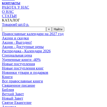
КОНТАКТЫ
РАБОТА У НАС
О НАС
СТАТЬИ
КАТАЛОГ
Товаров
0
шт.
0
р.
×
Найти
Православные календари на 2027 год
Акции и скидки
Акция - Выгодно!
Акция - Доступные цены
Распродажа - Календари 2026
Специальная цена
Уцененные книги -40%
Новые поступления
Новые поступления книг
Новинки утвари и подарков
Книги
Все православные книги
Священное писание
Библия
Ветхий Завет
Новый Завет
Святое Евангелие
Апостол