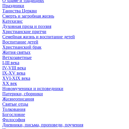
О храме и традициях
Праздники
Таинства Церкви
Смерть и загробная жизнь
Катехизис
Духовная проза и поэзия
Христианские притчи
Семейная жизнь и воспитание детей
Воспитание детей
Христианский брак
Жития святых
Ветхозаветные
I-III века
IV-VIII века
IX-XV века
XVI-XIX века
XX век
Новомученики и исповедники
Патерики, сборники
Жизнеописания
Святые отцы
Толкования
Богословие
Философия
Дневники, письма, проповеди, поучения