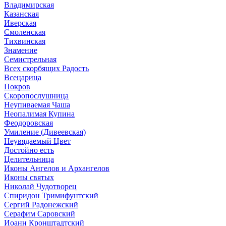
Владимирская
Казанская
Иверская
Смоленская
Тихвинская
Знамение
Семистрельная
Всех скорбящих Радость
Всецарица
Покров
Скоропослушница
Неупиваемая Чаша
Неопалимая Купина
Феодоровская
Умиление (Дивеевская)
Неувядаемый Цвет
Достойно есть
Целительница
Иконы Ангелов и Архангелов
Иконы святых
Николай Чудотворец
Спиридон Тримифунтский
Сергий Радонежский
Серафим Саровский
Иоанн Кронштадтский