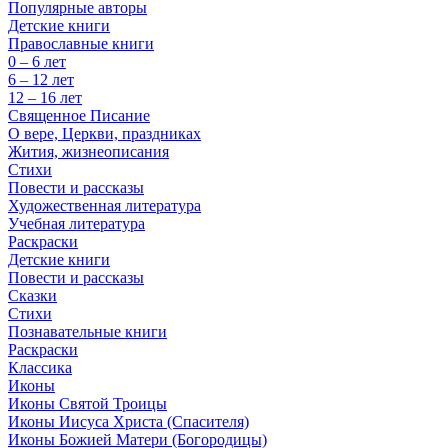
Популярные авторы
Детские книги
Православные книги
0 – 6 лет
6 – 12 лет
12 – 16 лет
Священное Писание
О вере, Церкви, праздниках
Жития, жизнеописания
Стихи
Повести и рассказы
Художественная литература
Учебная литература
Раскраски
Детские книги
Повести и рассказы
Сказки
Стихи
Познавательные книги
Раскраски
Классика
Иконы
Иконы Святой Троицы
Иконы Иисуса Христа (Спасителя)
Иконы Божией Матери (Богородицы)