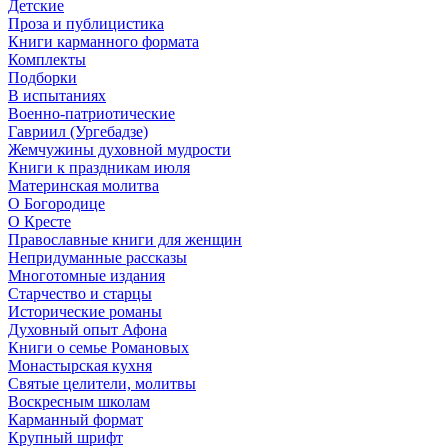
Детские
Проза и публицистика
Книги карманного формата
Комплекты
Подборки
В испытаниях
Военно-патриотические
Гавриил (Ургебадзе)
Жемчужины духовной мудрости
Книги к праздникам июля
Материнская молитва
О Богородице
О Кресте
Православные книги для женщин
Непридуманные рассказы
Многотомные издания
Старчество и старцы
Исторические романы
Духовный опыт Афона
Книги о семье Романовых
Монастырская кухня
Святые целители, молитвы
Воскресным школам
Карманный формат
Крупный шрифт