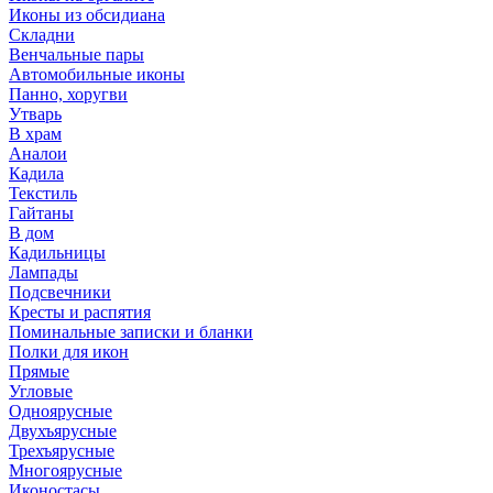
Иконы из обсидиана
Складни
Венчальные пары
Автомобильные иконы
Панно, хоругви
Утварь
В храм
Аналои
Кадила
Текстиль
Гайтаны
В дом
Кадильницы
Лампады
Подсвечники
Кресты и распятия
Поминальные записки и бланки
Полки для икон
Прямые
Угловые
Одноярусные
Двухъярусные
Трехъярусные
Многоярусные
Иконостасы