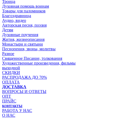
Троица
Духовная помощь воинам
Товары для паломников
Благоздравница
Аудио, видео
Авторская песня, поэзия
Детям
Духовные поучения
Жития, жизнеописания
Монастыри и святыни
Песнопения, звоны, молитвы
Разное
Священное Писание, толкования
Художественные произведения, фильмы
выходной
СКИДКИ
РАСПРОДАЖА ДО 70%
ОПЛАТА
ДОСТАВКА
ВОПРОСЫ И ОТВЕТЫ
ОПТ
ПРАЙС
КОНТАКТЫ
РАБОТА У НАС
О НАС