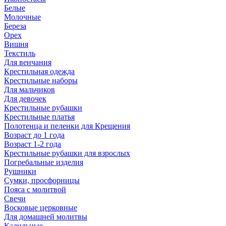
Белые
Молочные
Береза
Орех
Вишня
Текстиль
Для венчания
Крестильная одежда
Крестильные наборы
Для мальчиков
Для девочек
Крестильные рубашки
Крестильные платья
Полотенца и пеленки для Крещения
Возраст до 1 года
Возраст 1-2 года
Крестильные рубашки для взрослых
Погребальные изделия
Рушники
Сумки, просфорницы
Пояса с молитвой
Свечи
Восковые церковные
Для домашней молитвы
Кадильные