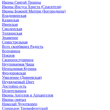
Иконы Святой Троицы
Иконы Иисуса Христа (Спасителя)
Иконы Божией Матери (Богородицы)
Владимирская
Казанская
Иверская
Смоленская
Тихвинская
Знамение
Семистрельная
Всех скорбящих Радость
Всецарица
Покров
Скоропослушница
Неупиваемая Чаша
Неопалимая Купина
Феодоровская
Умиление (Дивеевская)
Неувядаемый Цвет
Достойно есть
Целительница
Иконы Ангелов и Архангелов
Иконы святых
Николай Чудотворец
Спиридон Тримифунтский