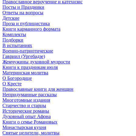
Православное вероучение и катехизис
Посты и Праздники
Ответы на вопросы
Детские
Проза и публицистика
Книги карманного формата
Комплекты
Подборки
В испытаниях
Военно-патриотические
Гавриил (Ургебадзе)
Жемчужины духовной мудрости
Книги к праздникам июля
Материнская молитва
О Богородице
О Кресте
Православные книги для женщин
Непридуманные рассказы
Многотомные издания
Старчество и старцы
Исторические романы
Духовный опыт Афона
Книги о семье Романовых
Монастырская кухня
Святые целители, молитвы