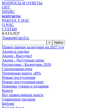
ВОПРОСЫ И ОТВЕТЫ
ОПТ
ПРАЙС
КОНТАКТЫ
РАБОТА У НАС
О НАС
СТАТЬИ
КАТАЛОГ
Товаров
0
шт.
0
р.
×
Найти
Православные календари на 2027 год
Акции и скидки
Акция - Выгодно!
Акция - Доступные цены
Распродажа - Календари 2026
Специальная цена
Уцененные книги -40%
Новые поступления
Новые поступления книг
Новинки утвари и подарков
Книги
Все православные книги
Священное писание
Библия
Ветхий Завет