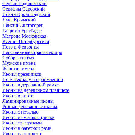
Сергий Радонежский
Серафим Саровский
Иоанн Кронштадтский
Лука Крымский
Паисий Святогорец
Гавриил Ургебадзе
Матрона Московская
Ксения Петербургская
Петр и Феврония
Царственные страстотерпцы
Соборы святых
Мужские имена
Женские имена
Иконы праздников
По материалу и оформлению
Иконы в деревянной рамке
Иконы на деревянном планшете
Иконы в киоте
Ламинированные иконы
Резные деревянные иконы
Иконы с поталью
Иконы из металла (литьё)
Иконы со стразами
Иконы в багетной раме
Иконы на оргалите