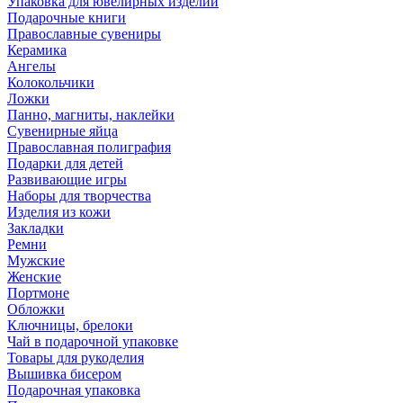
Упаковка для ювелирных изделий
Подарочные книги
Православные сувениры
Керамика
Ангелы
Колокольчики
Ложки
Панно, магниты, наклейки
Сувенирные яйца
Православная полиграфия
Подарки для детей
Развивающие игры
Наборы для творчества
Изделия из кожи
Закладки
Ремни
Мужские
Женские
Портмоне
Обложки
Ключницы, брелоки
Чай в подарочной упаковке
Товары для рукоделия
Вышивка бисером
Подарочная упаковка