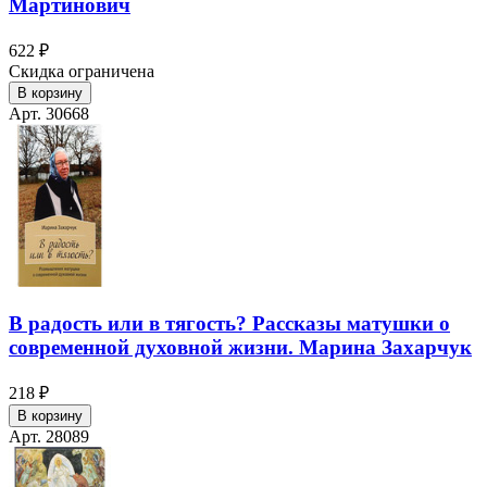
Мартинович
622 ₽
Скидка ограничена
В корзину
Арт. 30668
В радость или в тягость? Рассказы матушки о
современной духовной жизни. Марина Захарчук
218 ₽
В корзину
Арт. 28089