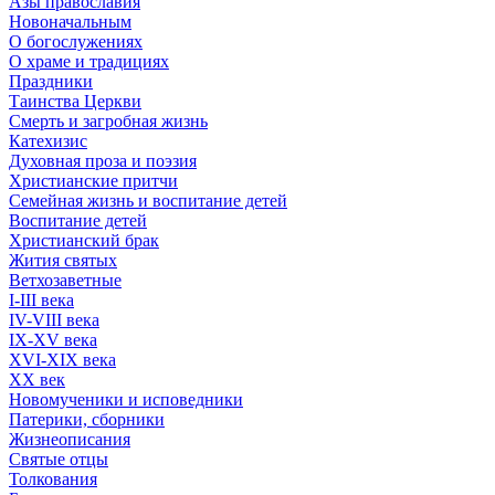
Азы православия
Новоначальным
О богослужениях
О храме и традициях
Праздники
Таинства Церкви
Смерть и загробная жизнь
Катехизис
Духовная проза и поэзия
Христианские притчи
Семейная жизнь и воспитание детей
Воспитание детей
Христианский брак
Жития святых
Ветхозаветные
I-III века
IV-VIII века
IX-XV века
XVI-XIX века
XX век
Новомученики и исповедники
Патерики, сборники
Жизнеописания
Святые отцы
Толкования