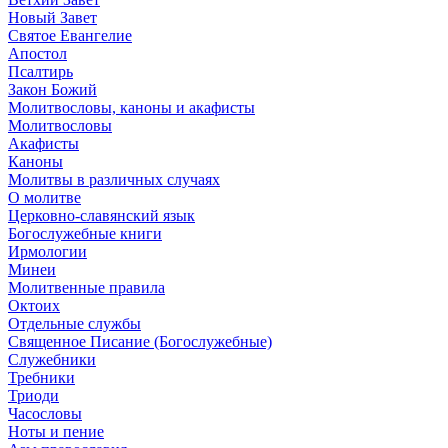
Новый Завет
Святое Евангелие
Апостол
Псалтирь
Закон Божий
Молитвословы, каноны и акафисты
Молитвословы
Акафисты
Каноны
Молитвы в различных случаях
О молитве
Церковно-славянский язык
Богослужебные книги
Ирмологии
Минеи
Молитвенные правила
Октоих
Отдельные службы
Священное Писание (Богослужебные)
Служебники
Требники
Триоди
Часословы
Ноты и пение