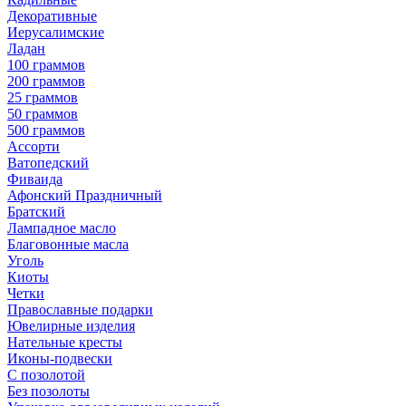
Декоративные
Иерусалимские
Ладан
100 граммов
200 граммов
25 граммов
50 граммов
500 граммов
Ассорти
Ватопедский
Фиваида
Афонский Праздничный
Братский
Лампадное масло
Благовонные масла
Уголь
Киоты
Четки
Православные подарки
Ювелирные изделия
Нательные кресты
Иконы-подвески
С позолотой
Без позолоты