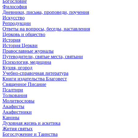
Богословие
Философия
Дневники, письма, проповеди, поучения
Искусство
Репродукции
Ответы на вопросы, беседы, наставления
Церковь и общество
История
История Церкви
Православные журналы
Путеводители, святые места, святыни
Психология, медицина
Кухня, огород
Учебно-справочная литература
Книги издательства Благовест
Священное Писание
Псалтири
Толкования
Молитвословы
Акафисты
Акафистники
Каноны
Духовная жизнь и аскетика
Жития святых
Богослужение и Таинства