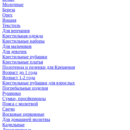
Молочные
Береза
Орех
Вишня
Текстиль
Для венчания
Крестильная одежда
Крестильные наборы
Для мальчиков
Для девочек
Крестильные рубашки
Крестильные платья
Полотенца и пеленки для Крещения
Возраст до 1 года
Возраст 1-2 года
Крестильные рубашки для взрослых
Погребальные изделия
Рушники
Сумки, просфорницы
Пояса с молитвой
Свечи
Восковые церковные
Для домашней молитвы
Кадильные
Декоративные