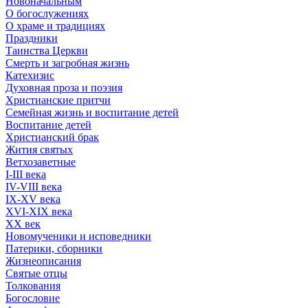
Новоначальным
О богослужениях
О храме и традициях
Праздники
Таинства Церкви
Смерть и загробная жизнь
Катехизис
Духовная проза и поэзия
Христианские притчи
Семейная жизнь и воспитание детей
Воспитание детей
Христианский брак
Жития святых
Ветхозаветные
I-III века
IV-VIII века
IX-XV века
XVI-XIX века
XX век
Новомученики и исповедники
Патерики, сборники
Жизнеописания
Святые отцы
Толкования
Богословие