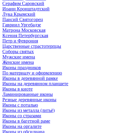
Серафим Саровский
Иоанн Кронштадтский
Лука Крымский
Паисий Святогорец
Гавриил Ургебадзе
Матрона Московская
Ксения Петербургская
Петр и Феврония
Царственные страстотерпцы
Соборы святых
Мужские имена
Женские имена
Иконы праздников
По материалу и оформлению
Иконы в деревянной рамке
Иконы на деревянном планшете
Иконы в киоте
Ламинированные иконы
Резные деревянные иконы
Иконы с поталью
Иконы из металла (литьё)
Иконы со стразами
Иконы в багетной раме
Иконы на оргалите
Иконы из обсидиана