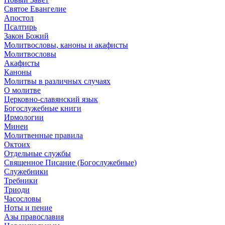
Святое Евангелие
Апостол
Псалтирь
Закон Божий
Молитвословы, каноны и акафисты
Молитвословы
Акафисты
Каноны
Молитвы в различных случаях
О молитве
Церковно-славянский язык
Богослужебные книги
Ирмологии
Минеи
Молитвенные правила
Октоих
Отдельные службы
Священное Писание (Богослужебные)
Служебники
Требники
Триоди
Часословы
Ноты и пение
Азы православия