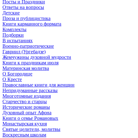
Посты и Праздники
Ответы на вопросы
Детские
Проза и публицистика
Книги карманного формата
Комплекты
Подборки
В испытаниях
Военно-патриотические
Гавриил (Ургебадзе)
Жемчужины духовной мудрости
Книги к праздникам июля
Материнская молитва
О Богородице
О Кресте
Православные книги для женщин
Непридуманные рассказы
Многотомные издания
Старчество и старцы
Исторические романы
Духовный опыт Афона
Книги о семье Романовых
Монастырская кухня
Святые целители, молитвы
Воскресным школам