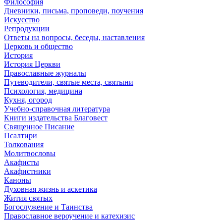
Философия
Дневники, письма, проповеди, поучения
Искусство
Репродукции
Ответы на вопросы, беседы, наставления
Церковь и общество
История
История Церкви
Православные журналы
Путеводители, святые места, святыни
Психология, медицина
Кухня, огород
Учебно-справочная литература
Книги издательства Благовест
Священное Писание
Псалтири
Толкования
Молитвословы
Акафисты
Акафистники
Каноны
Духовная жизнь и аскетика
Жития святых
Богослужение и Таинства
Православное вероучение и катехизис