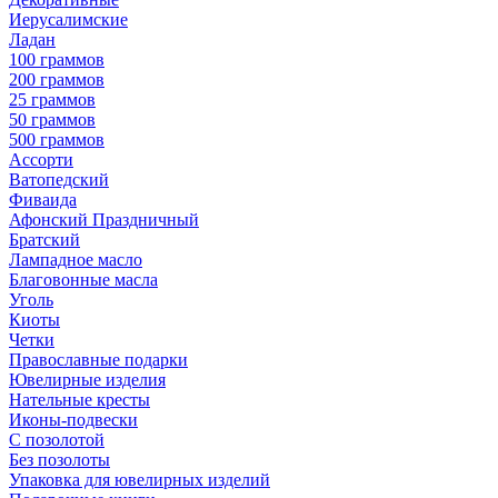
Иерусалимские
Ладан
100 граммов
200 граммов
25 граммов
50 граммов
500 граммов
Ассорти
Ватопедский
Фиваида
Афонский Праздничный
Братский
Лампадное масло
Благовонные масла
Уголь
Киоты
Четки
Православные подарки
Ювелирные изделия
Нательные кресты
Иконы-подвески
С позолотой
Без позолоты
Упаковка для ювелирных изделий