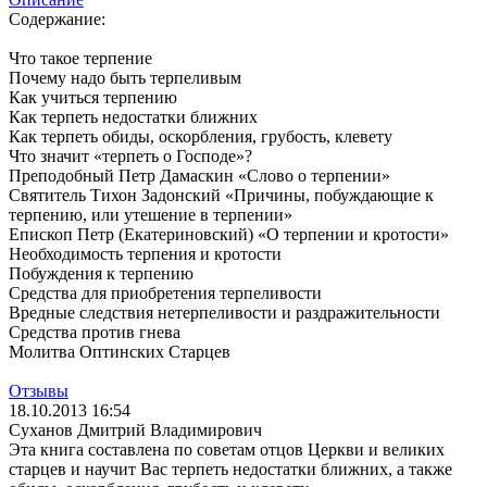
Содержание:
Что такое терпение
Почему надо быть терпеливым
Как учиться терпению
Как терпеть недостатки ближних
Как терпеть обиды, оскорбления, грубость, клевету
Что значит «терпеть о Господе»?
Преподобный Петр Дамаскин «Слово о терпении»
Святитель Тихон Задонский «Причины, побуждающие к
терпению, или утешение в терпении»
Епископ Петр (Екатериновский) «О терпении и кротости»
Необходимость терпения и кротости
Побуждения к терпению
Средства для приобретения терпеливости
Вредные следствия нетерпеливости и раздражительности
Средства против гнева
Молитва Оптинских Старцев
Отзывы
18.10.2013 16:54
Суханов Дмитрий Владимирович
Эта книга составлена по советам отцов Церкви и великих
старцев и научит Вас терпеть недостатки ближних, а также