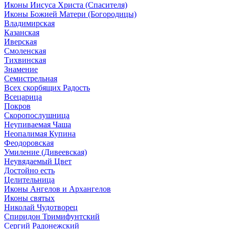
Иконы Иисуса Христа (Спасителя)
Иконы Божией Матери (Богородицы)
Владимирская
Казанская
Иверская
Смоленская
Тихвинская
Знамение
Семистрельная
Всех скорбящих Радость
Всецарица
Покров
Скоропослушница
Неупиваемая Чаша
Неопалимая Купина
Феодоровская
Умиление (Дивеевская)
Неувядаемый Цвет
Достойно есть
Целительница
Иконы Ангелов и Архангелов
Иконы святых
Николай Чудотворец
Спиридон Тримифунтский
Сергий Радонежский