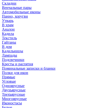
Складни
Венчальные пары
Автомобильные иконы
Панно, хоругви
Утварь
В храм
Аналои
Кадила
Текстиль
Гайтаны
В дом
Кадильницы
Лампады
Подсвечники
Кресты и распятия
Поминальные записки и бланки
Полки для икон
Прямые
Угловые
Одноярусные
Двухъярусные
Трехъярусные
Многоярусные
Иконостасы
Белые