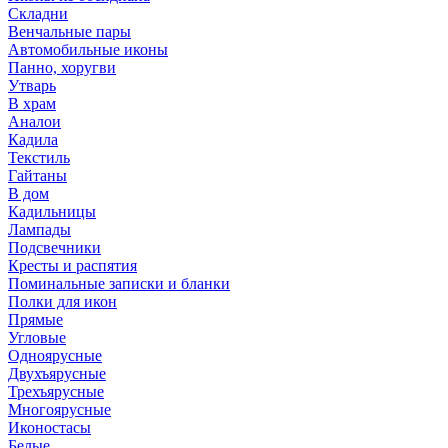
Складни
Венчальные пары
Автомобильные иконы
Панно, хоругви
Утварь
В храм
Аналои
Кадила
Текстиль
Гайтаны
В дом
Кадильницы
Лампады
Подсвечники
Кресты и распятия
Поминальные записки и бланки
Полки для икон
Прямые
Угловые
Одноярусные
Двухъярусные
Трехъярусные
Многоярусные
Иконостасы
Белые