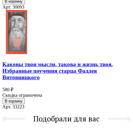
В корзину
Арт. 30093
Каковы твои мысли, такова и жизнь твоя.
Избранные поучения старца Фаддея
Витовницкого
580 ₽
Скидка ограничена
В корзину
Арт. 33223
Подобрали для вас