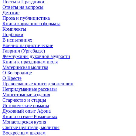
Посты и Праздники
Ответы на вопросы
Детские
Проза и публицистика
Книги карманного формата
Комплекты
Подборки
В испытаниях
Военно-патриотические
Гавриил (Ургебадзе)
Жемчужины духовной мудрости
Книги к праздникам июля
Материнская молитва
О Богородице
О Кресте
Православные книги для женщин
Непридуманные рассказы
Многотомные издания
Старчество и старцы
Исторические романы
Духовный опыт Афона
Книги о семье Романовых
Монастырская кухня
Святые целители, молитвы
Воскресным школам