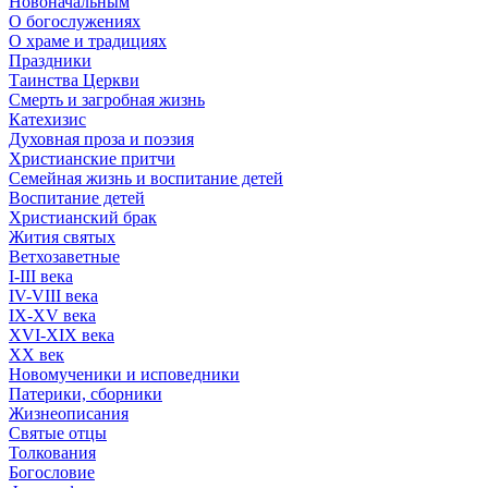
Новоначальным
О богослужениях
О храме и традициях
Праздники
Таинства Церкви
Смерть и загробная жизнь
Катехизис
Духовная проза и поэзия
Христианские притчи
Семейная жизнь и воспитание детей
Воспитание детей
Христианский брак
Жития святых
Ветхозаветные
I-III века
IV-VIII века
IX-XV века
XVI-XIX века
XX век
Новомученики и исповедники
Патерики, сборники
Жизнеописания
Святые отцы
Толкования
Богословие