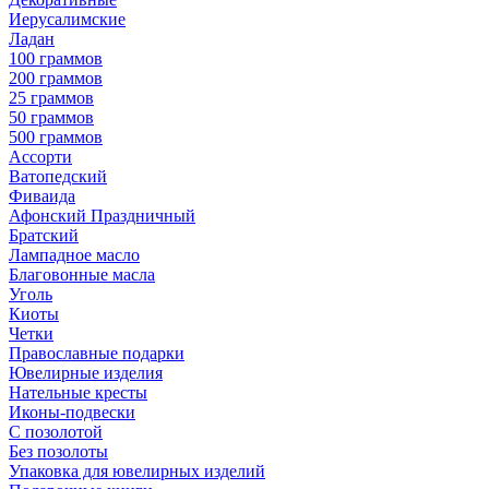
Иерусалимские
Ладан
100 граммов
200 граммов
25 граммов
50 граммов
500 граммов
Ассорти
Ватопедский
Фиваида
Афонский Праздничный
Братский
Лампадное масло
Благовонные масла
Уголь
Киоты
Четки
Православные подарки
Ювелирные изделия
Нательные кресты
Иконы-подвески
С позолотой
Без позолоты
Упаковка для ювелирных изделий