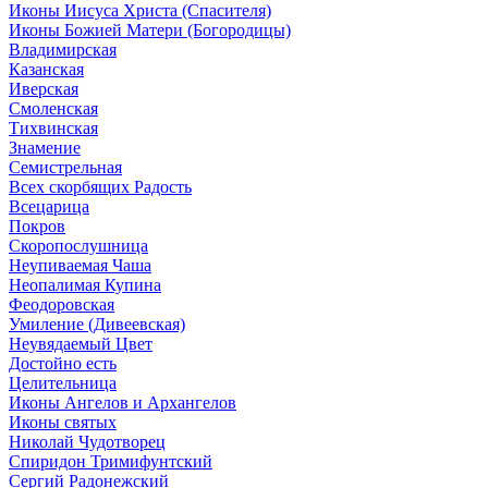
Иконы Иисуса Христа (Спасителя)
Иконы Божией Матери (Богородицы)
Владимирская
Казанская
Иверская
Смоленская
Тихвинская
Знамение
Семистрельная
Всех скорбящих Радость
Всецарица
Покров
Скоропослушница
Неупиваемая Чаша
Неопалимая Купина
Феодоровская
Умиление (Дивеевская)
Неувядаемый Цвет
Достойно есть
Целительница
Иконы Ангелов и Архангелов
Иконы святых
Николай Чудотворец
Спиридон Тримифунтский
Сергий Радонежский