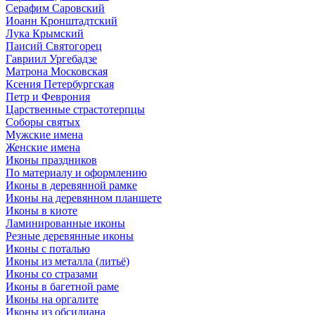
Серафим Саровский
Иоанн Кронштадтский
Лука Крымский
Паисий Святогорец
Гавриил Ургебадзе
Матрона Московская
Ксения Петербургская
Петр и Феврония
Царственные страстотерпцы
Соборы святых
Мужские имена
Женские имена
Иконы праздников
По материалу и оформлению
Иконы в деревянной рамке
Иконы на деревянном планшете
Иконы в киоте
Ламинированные иконы
Резные деревянные иконы
Иконы с поталью
Иконы из металла (литьё)
Иконы со стразами
Иконы в багетной раме
Иконы на оргалите
Иконы из обсидиана