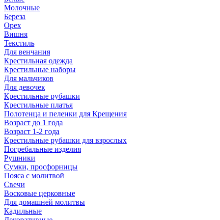
Молочные
Береза
Орех
Вишня
Текстиль
Для венчания
Крестильная одежда
Крестильные наборы
Для мальчиков
Для девочек
Крестильные рубашки
Крестильные платья
Полотенца и пеленки для Крещения
Возраст до 1 года
Возраст 1-2 года
Крестильные рубашки для взрослых
Погребальные изделия
Рушники
Сумки, просфорницы
Пояса с молитвой
Свечи
Восковые церковные
Для домашней молитвы
Кадильные
Декоративные