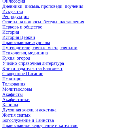
Философия
Дневники, письма, проповеди, поучения
Искусство
Репродукции
Ответы на вопросы, беседы, наставления
Церковь и общество
История
История Церкви
Православные журналы
Путеводители, святые места, святыни
Психология, медицина
Кухня, огород
Учебно-справочная литература
Книги издательства Благовест
Священное Писание
Псалтири
Толкования
Молитвословы
Акафисты
Акафистники
Каноны
Духовная жизнь и аскетика
Жития святых
Богослужение и Таинства
Православное вероучение и катехизис