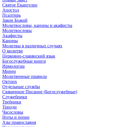
Святое Евангелие
Апостол
Псалтирь
Закон Божий
Молитвословы, каноны и акафисты
Молитвословы
Акафисты
Каноны
Молитвы в различных случаях
О молитве
Церковно-славянский язык
Богослужебные книги
Ирмологии
Минеи
Молитвенные правила
Октоих
Отдельные службы
Священное Писание (Богослужебные)
Служебники
Требники
Триоди
Часословы
Ноты и пение
Азы православия