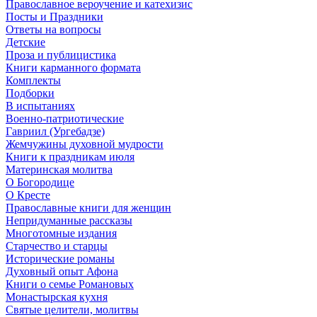
Православное вероучение и катехизис
Посты и Праздники
Ответы на вопросы
Детские
Проза и публицистика
Книги карманного формата
Комплекты
Подборки
В испытаниях
Военно-патриотические
Гавриил (Ургебадзе)
Жемчужины духовной мудрости
Книги к праздникам июля
Материнская молитва
О Богородице
О Кресте
Православные книги для женщин
Непридуманные рассказы
Многотомные издания
Старчество и старцы
Исторические романы
Духовный опыт Афона
Книги о семье Романовых
Монастырская кухня
Святые целители, молитвы