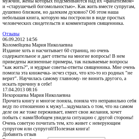
мужчин, жены которых подсмеиваются над их «фанатизмом»
и «старушечьей богомольностью». Как жить вместе супругам,
душевно близким, но далеким ду­ховно? Об этом наша
небольшая книга, которую мы построили в ви­де простых
человеческих свидетельств и комментариев свя­щенника.
Отзывы
06.09.2012 14:56
Коломейцева Мария Николаевна
Издание хоть и насчитывает 60 страниц, но очень
содержательное и дает ответы на многие вопросы! В нем
приведены жизненные примеры, так называемые вопросы
"как жить?", и мудрые советы-ответы священника. Мне очень
помогла эта книжечка- исчез страх, что кто-то из родных "не
верит". Научилась самому главному- не винить другого, а
искать причину в себе!
17.04.2013 08:16
Нехорошева Мария Николаевна
Прочита книгу и многое поняла, поняла что неправильно себя
веду по отношению к мужу!...задумалась о том, что на самом
деле он же тоже переживает, имеет свои желания, хочет
побыть с нами!Вобщем увидела ситуацию с другой стороны!
Очень советую почитать тем, кто живет с неверующим
супругом или супругой!Полезная книга!
Добавить отзыв