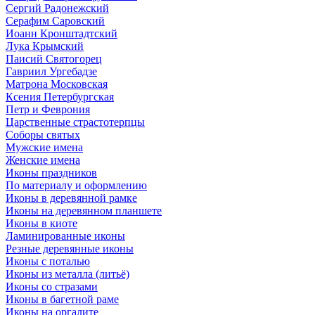
Сергий Радонежский
Серафим Саровский
Иоанн Кронштадтский
Лука Крымский
Паисий Святогорец
Гавриил Ургебадзе
Матрона Московская
Ксения Петербургская
Петр и Феврония
Царственные страстотерпцы
Соборы святых
Мужские имена
Женские имена
Иконы праздников
По материалу и оформлению
Иконы в деревянной рамке
Иконы на деревянном планшете
Иконы в киоте
Ламинированные иконы
Резные деревянные иконы
Иконы с поталью
Иконы из металла (литьё)
Иконы со стразами
Иконы в багетной раме
Иконы на оргалите