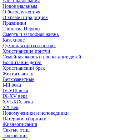
Азы православия
Новоначальным
О богослужениях
О храме и традициях
Праздники
Таинства Церкви
Смерть и загробная жизнь
Катехизис
Духовная проза и поэзия
Христианские притчи
Семейная жизнь и воспитание детей
Воспитание детей
Христианский брак
Жития святых
Ветхозаветные
I-III века
IV-VIII века
IX-XV века
XVI-XIX века
XX век
Новомученики и исповедники
Патерики, сборники
Жизнеописания
Святые отцы
Толкования