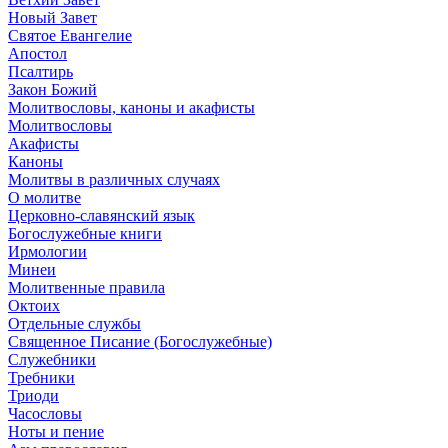
Новый Завет
Святое Евангелие
Апостол
Псалтирь
Закон Божий
Молитвословы, каноны и акафисты
Молитвословы
Акафисты
Каноны
Молитвы в различных случаях
О молитве
Церковно-славянский язык
Богослужебные книги
Ирмологии
Минеи
Молитвенные правила
Октоих
Отдельные службы
Священное Писание (Богослужебные)
Служебники
Требники
Триоди
Часословы
Ноты и пение