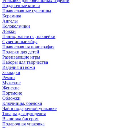
Упаковка для ювелирных изделий
Подарочные книги
Православные сувениры
Керамика
Ангелы
Колокольчики
Ложки
Панно, магниты, наклейки
Сувенирные яйца
Православная полиграфия
Подарки для детей
Развивающие игры
Наборы для творчества
Изделия из кожи
Закладки
Ремни
Мужские
Женские
Портмоне
Обложки
Ключницы, брелоки
Чай в подарочной упаковке
Товары для рукоделия
Вышивка бисером
Подарочная упаковка