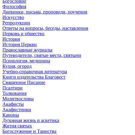
Богословие
Философия
Дневники, письма, проповеди, поучения
Искусство
Репродукции
Ответы на вопросы, беседы, наставления
Церковь и общество
История
История Церкви
Православные журналы
Путеводители, святые места, святыни
Психология, медицина
Кухня, огород
Учебно-справочная литература
Книги издательства Благовест
Священное Писание
Псалтири
Толкования
Молитвословы
Акафисты
Акафистники
Каноны
Духовная жизнь и аскетика
Жития святых
Богослужение и Таинства