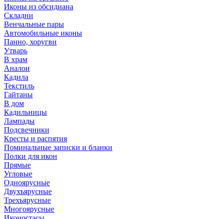
Иконы из обсидиана
Складни
Венчальные пары
Автомобильные иконы
Панно, хоругви
Утварь
В храм
Аналои
Кадила
Текстиль
Гайтаны
В дом
Кадильницы
Лампады
Подсвечники
Кресты и распятия
Поминальные записки и бланки
Полки для икон
Прямые
Угловые
Одноярусные
Двухъярусные
Трехъярусные
Многоярусные
Иконостасы