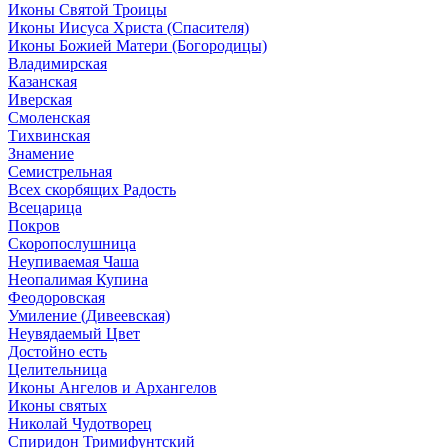
Иконы Святой Троицы
Иконы Иисуса Христа (Спасителя)
Иконы Божией Матери (Богородицы)
Владимирская
Казанская
Иверская
Смоленская
Тихвинская
Знамение
Семистрельная
Всех скорбящих Радость
Всецарица
Покров
Скоропослушница
Неупиваемая Чаша
Неопалимая Купина
Феодоровская
Умиление (Дивеевская)
Неувядаемый Цвет
Достойно есть
Целительница
Иконы Ангелов и Архангелов
Иконы святых
Николай Чудотворец
Спиридон Тримифунтский