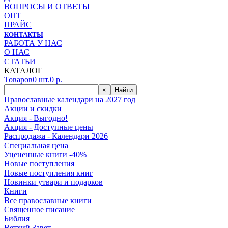
ВОПРОСЫ И ОТВЕТЫ
ОПТ
ПРАЙС
КОНТАКТЫ
РАБОТА У НАС
О НАС
СТАТЬИ
КАТАЛОГ
Товаров
0
шт.
0
р.
×
Найти
Православные календари на 2027 год
Акции и скидки
Акция - Выгодно!
Акция - Доступные цены
Распродажа - Календари 2026
Специальная цена
Уцененные книги -40%
Новые поступления
Новые поступления книг
Новинки утвари и подарков
Книги
Все православные книги
Священное писание
Библия
Ветхий Завет