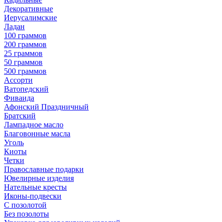
Декоративные
Иерусалимские
Ладан
100 граммов
200 граммов
25 граммов
50 граммов
500 граммов
Ассорти
Ватопедский
Фиваида
Афонский Праздничный
Братский
Лампадное масло
Благовонные масла
Уголь
Киоты
Четки
Православные подарки
Ювелирные изделия
Нательные кресты
Иконы-подвески
С позолотой
Без позолоты