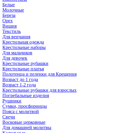
Белые
Молочные
Береза
Орех
Вишня
Текстиль
Для венчания
Крестильная одежда
Крестильные наборы
Для мальчиков
Для девочек
Крестильные рубашки
Крестильные платья
Полотенца и пеленки для Крещения
Возраст до 1 года
Возраст 1-2 года
Крестильные рубашки для взрослых
Погребальные изделия
Рушники
Сумки, просфорницы
Пояса с молитвой
Свечи
Восковые церковные
Для домашней молитвы
Кадильные