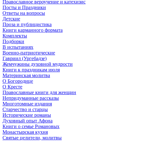
Православное вероучение и катехизис
Посты и Праздники
Ответы на вопросы
Детские
Проза и публицистика
Книги карманного формата
Комплекты
Подборки
В испытаниях
Военно-патриотические
Гавриил (Ургебадзе)
Жемчужины духовной мудрости
Книги к праздникам июля
Материнская молитва
О Богородице
О Кресте
Православные книги для женщин
Непридуманные рассказы
Многотомные издания
Старчество и старцы
Исторические романы
Духовный опыт Афона
Книги о семье Романовых
Монастырская кухня
Святые целители, молитвы