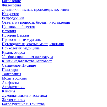
Богословие
Философия
Дневники, письма, проповеди, поучения
Искусство
Репродукции
Ответы на вопросы, беседы, наставления
Церковь и общество
История
История Церкви
Православные журналы
Путеводители, святые места, святыни
Психология, медицина
Кухня, огород
Учебно-справочная литература
Книги издательства Благовест
Священное Писание
Псалтири
Толкования
Молитвословы
Акафисты
Акафистники
Каноны
Духовная жизнь и аскетика
Жития святых
Богослужение и Таинства