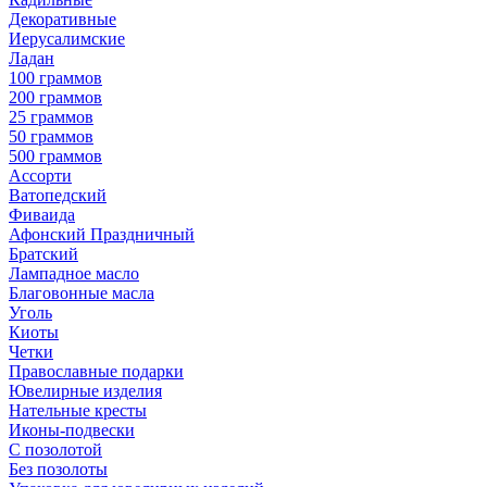
Декоративные
Иерусалимские
Ладан
100 граммов
200 граммов
25 граммов
50 граммов
500 граммов
Ассорти
Ватопедский
Фиваида
Афонский Праздничный
Братский
Лампадное масло
Благовонные масла
Уголь
Киоты
Четки
Православные подарки
Ювелирные изделия
Нательные кресты
Иконы-подвески
С позолотой
Без позолоты