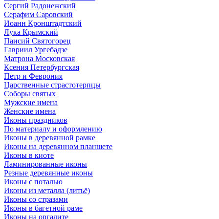
Сергий Радонежский
Серафим Саровский
Иоанн Кронштадтский
Лука Крымский
Паисий Святогорец
Гавриил Ургебадзе
Матрона Московская
Ксения Петербургская
Петр и Феврония
Царственные страстотерпцы
Соборы святых
Мужские имена
Женские имена
Иконы праздников
По материалу и оформлению
Иконы в деревянной рамке
Иконы на деревянном планшете
Иконы в киоте
Ламинированные иконы
Резные деревянные иконы
Иконы с поталью
Иконы из металла (литьё)
Иконы со стразами
Иконы в багетной раме
Иконы на оргалите