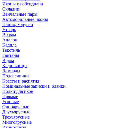
Иконы из обсидиана
Складни
Венчальные пары
Автомобильные иконы
Панно, хоругви
Утварь
В храм
Аналои
Кадила
Текстиль
Гайтаны
В дом
Кадильницы
Лампады
Подсвечники
Кресты и распятия
Поминальные записки и бланки
Полки для икон
Прямые
Угловые
Одноярусные
Двухъярусные
Трехъярусные
Многоярусные
Иконостасы