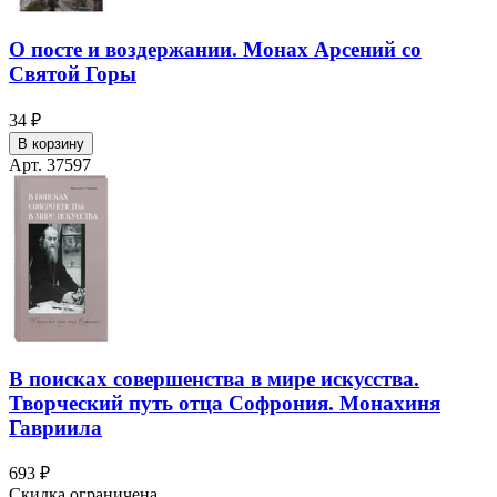
О посте и воздержании. Монах Арсений со
Святой Горы
34 ₽
В корзину
Арт. 37597
В поисках совершенства в мире искусства.
Творческий путь отца Софрония. Монахиня
Гавриила
693 ₽
Скидка ограничена