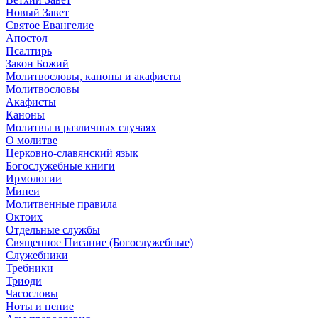
Новый Завет
Святое Евангелие
Апостол
Псалтирь
Закон Божий
Молитвословы, каноны и акафисты
Молитвословы
Акафисты
Каноны
Молитвы в различных случаях
О молитве
Церковно-славянский язык
Богослужебные книги
Ирмологии
Минеи
Молитвенные правила
Октоих
Отдельные службы
Священное Писание (Богослужебные)
Служебники
Требники
Триоди
Часословы
Ноты и пение