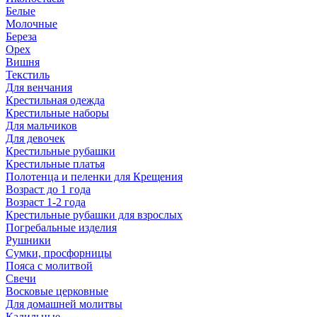
Белые
Молочные
Береза
Орех
Вишня
Текстиль
Для венчания
Крестильная одежда
Крестильные наборы
Для мальчиков
Для девочек
Крестильные рубашки
Крестильные платья
Полотенца и пеленки для Крещения
Возраст до 1 года
Возраст 1-2 года
Крестильные рубашки для взрослых
Погребальные изделия
Рушники
Сумки, просфорницы
Пояса с молитвой
Свечи
Восковые церковные
Для домашней молитвы
Кадильные