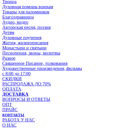
Троица
Духовная помощь воинам
Товары для паломников
Благоздравница
Аудио, видео
Авторская песня, поэзия
Детям
Духовные поучения
Жития, жизнеописания
Монастыри и святыни
Песнопения, звоны, молитвы
Разное
Священное Писание, толкования
Художественные произведения, фильмы
с 8:00 до 17:00
СКИДКИ
РАСПРОДАЖА ДО 70%
ОПЛАТА
ДОСТАВКА
ВОПРОСЫ И ОТВЕТЫ
ОПТ
ПРАЙС
КОНТАКТЫ
РАБОТА У НАС
О НАС