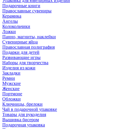
Упаковка для ювелирных изделий
Подарочные книги
Православные сувениры
Керамика
Ангелы
Колокольчики
Ложки
Панно, магниты, наклейки
Сувенирные яйца
Православная полиграфия
Подарки для детей
Развивающие игры
Наборы для творчества
Изделия из кожи
Закладки
Ремни
Мужские
Женские
Портмоне
Обложки
Ключницы, брелоки
Чай в подарочной упаковке
Товары для рукоделия
Вышивка бисером
Подарочная упаковка