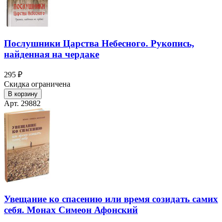
Послушники Царства Небесного. Рукопись,
найденная на чердаке
295 ₽
Скидка ограничена
В корзину
Арт. 29882
Увещание ко спасению или время созидать самих
себя. Монах Симеон Афонский