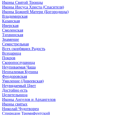
Иконы Святой Троицы
Иконы Иисуса Христа (Спасителя)
Иконы Божией Матери (Богородицы)
Владимирская
Казанская
Иверская
Смоленская
Тихвинская
Знамение
Семистрельная
Всех скорбящих Радость
Всецарица
Покров
Скоропослушница
Неупиваемая Чаша
Неопалимая Купина
Феодоровская
Умиление (Дивеевская)
Неувядаемый Цвет
Достойно есть
Целительница
Иконы Ангелов и Архангелов
Иконы святых
Николай Чудотворец
Спиридон Тримифунтский