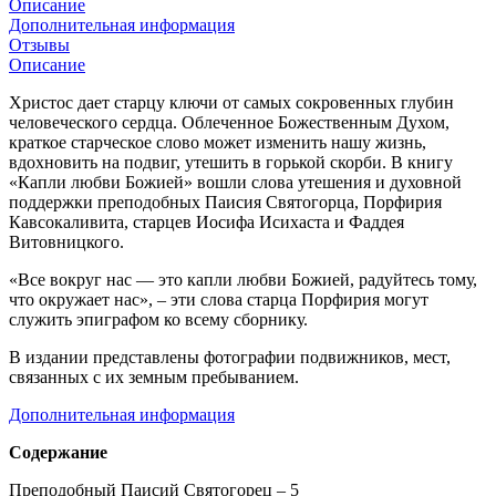
Описание
Дополнительная информация
Отзывы
Описание
Христос дает старцу ключи от самых сокровенных глубин
человеческого сердца. Облеченное Божественным Духом,
краткое старческое слово может изменить нашу жизнь,
вдохновить на подвиг, утешить в горькой скорби. В книгу
«Капли любви Божией» вошли слова утешения и духовной
поддержки преподобных Паисия Святогорца, Порфирия
Кавсокаливита, старцев Иосифа Исихаста и Фаддея
Витовницкого.
«Все вокруг нас — это капли любви Божией, радуйтесь тому,
что окружает нас», – эти слова старца Порфирия могут
служить эпиграфом ко всему сборнику.
В издании представлены фотографии подвижников, мест,
связанных с их земным пребыванием.
Дополнительная информация
Содержание
Преподобный Паисий Святогорец – 5