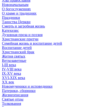
Азы православия
Новоначальным
О богослужениях
О храме и традициях
Праздники
Таинства Церкви
Смерть и загробная жизнь
Катехизис
Духовная проза и поэзия
Христианские притчи
Семейная жизнь и воспитание детей
Воспитание детей
Христианский брак
Жития святых
Ветхозаветные
I-III века
IV-VIII века
IX-XV века
XVI-XIX века
XX век
Новомученики и исповедники
Патерики, сборники
Жизнеописания
Святые отцы
Толкования