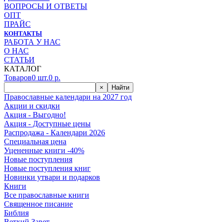
ВОПРОСЫ И ОТВЕТЫ
ОПТ
ПРАЙС
КОНТАКТЫ
РАБОТА У НАС
О НАС
СТАТЬИ
КАТАЛОГ
Товаров
0
шт.
0
р.
×
Найти
Православные календари на 2027 год
Акции и скидки
Акция - Выгодно!
Акция - Доступные цены
Распродажа - Календари 2026
Специальная цена
Уцененные книги -40%
Новые поступления
Новые поступления книг
Новинки утвари и подарков
Книги
Все православные книги
Священное писание
Библия
Ветхий Завет