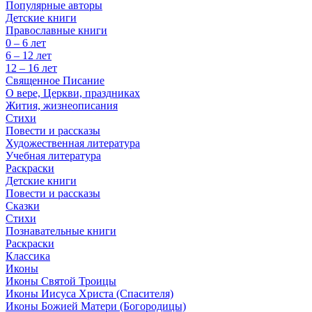
Популярные авторы
Детские книги
Православные книги
0 – 6 лет
6 – 12 лет
12 – 16 лет
Священное Писание
О вере, Церкви, праздниках
Жития, жизнеописания
Стихи
Повести и рассказы
Художественная литература
Учебная литература
Раскраски
Детские книги
Повести и рассказы
Сказки
Стихи
Познавательные книги
Раскраски
Классика
Иконы
Иконы Святой Троицы
Иконы Иисуса Христа (Спасителя)
Иконы Божией Матери (Богородицы)