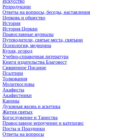
Искусство
Репродукции
Ответы на вопросы, беседы, наставления
Церковь и общество
История
История Церкви
Православные журналы
Путеводители, святые места, святыни
Психология, медицина
Кухня, огород
Учебно-справочная литература
Книги издательства Благовест
Священное Писание
Псалтири
Толкования
Молитвословы
Акафисты
Акафистники
Каноны
Духовная жизнь и аскетика
Жития святых
Богослужение и Таинства
Православное вероучение и катехизис
Посты и Праздники
Ответы на вопросы