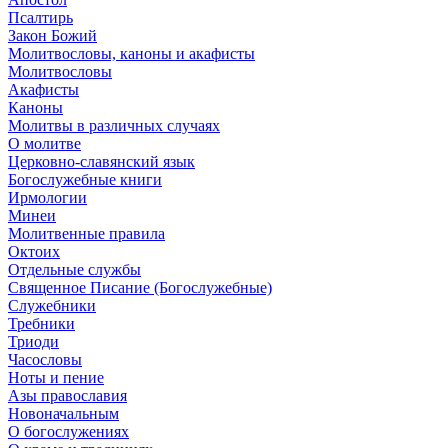
Псалтирь
Закон Божий
Молитвословы, каноны и акафисты
Молитвословы
Акафисты
Каноны
Молитвы в различных случаях
О молитве
Церковно-славянский язык
Богослужебные книги
Ирмологии
Минеи
Молитвенные правила
Октоих
Отдельные службы
Священное Писание (Богослужебные)
Служебники
Требники
Триоди
Часословы
Ноты и пение
Азы православия
Новоначальным
О богослужениях