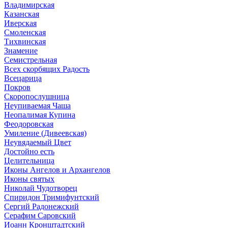
Владимирская
Казанская
Иверская
Смоленская
Тихвинская
Знамение
Семистрельная
Всех скорбящих Радость
Всецарица
Покров
Скоропослушница
Неупиваемая Чаша
Неопалимая Купина
Феодоровская
Умиление (Дивеевская)
Неувядаемый Цвет
Достойно есть
Целительница
Иконы Ангелов и Архангелов
Иконы святых
Николай Чудотворец
Спиридон Тримифунтский
Сергий Радонежский
Серафим Саровский
Иоанн Кронштадтский