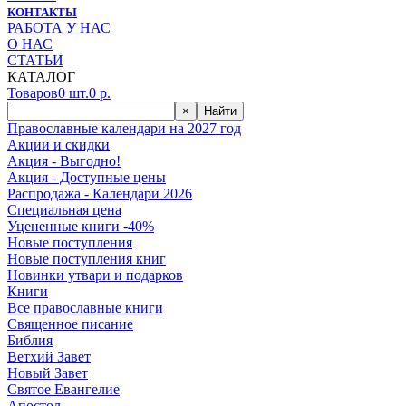
КОНТАКТЫ
РАБОТА У НАС
О НАС
СТАТЬИ
КАТАЛОГ
Товаров
0
шт.
0
р.
×
Найти
Православные календари на 2027 год
Акции и скидки
Акция - Выгодно!
Акция - Доступные цены
Распродажа - Календари 2026
Специальная цена
Уцененные книги -40%
Новые поступления
Новые поступления книг
Новинки утвари и подарков
Книги
Все православные книги
Священное писание
Библия
Ветхий Завет
Новый Завет
Святое Евангелие
Апостол