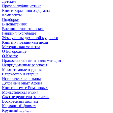
Детские
Проза и публицистика
Книги карманного формата
Комплекты
Подборки
В испытаниях
Военно-патриотические
Гавриил (Ургебадзе)
Жемчужины духовной мудрости
Книги к праздникам июля
Материнская молитва
О Богородице
О Кресте
Православные книги для женщин
Непридуманные рассказы
Многотомные издания
Старчество и старцы
Исторические романы
Духовный опыт Афона
Книги о семье Романовых
Монастырская кухня
Святые целители, молитвы
Воскресным школам
Карманный формат
Крупный шрифт