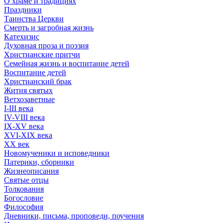
О храме и традициях
Праздники
Таинства Церкви
Смерть и загробная жизнь
Катехизис
Духовная проза и поэзия
Христианские притчи
Семейная жизнь и воспитание детей
Воспитание детей
Христианский брак
Жития святых
Ветхозаветные
I-III века
IV-VIII века
IX-XV века
XVI-XIX века
XX век
Новомученики и исповедники
Патерики, сборники
Жизнеописания
Святые отцы
Толкования
Богословие
Философия
Дневники, письма, проповеди, поучения