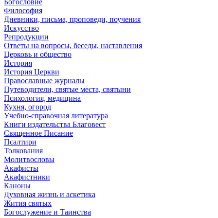
Богословие
Философия
Дневники, письма, проповеди, поучения
Искусство
Репродукции
Ответы на вопросы, беседы, наставления
Церковь и общество
История
История Церкви
Православные журналы
Путеводители, святые места, святыни
Психология, медицина
Кухня, огород
Учебно-справочная литература
Книги издательства Благовест
Священное Писание
Псалтири
Толкования
Молитвословы
Акафисты
Акафистники
Каноны
Духовная жизнь и аскетика
Жития святых
Богослужение и Таинства