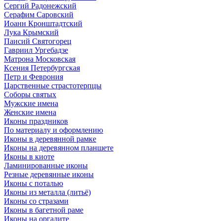
Сергий Радонежский
Серафим Саровский
Иоанн Кронштадтский
Лука Крымский
Паисий Святогорец
Гавриил Ургебадзе
Матрона Московская
Ксения Петербургская
Петр и Феврония
Царственные страстотерпцы
Соборы святых
Мужские имена
Женские имена
Иконы праздников
По материалу и оформлению
Иконы в деревянной рамке
Иконы на деревянном планшете
Иконы в киоте
Ламинированные иконы
Резные деревянные иконы
Иконы с поталью
Иконы из металла (литьё)
Иконы со стразами
Иконы в багетной раме
Иконы на оргалите