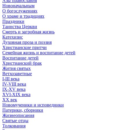
Азы православия
Новоначальным
О богослужениях
О храме и традициях
Праздники
Таинства Церкви
Смерть и загробная жизнь
Катехизис
Духовная проза и поэзия
Христианские притчи
Семейная жизнь и воспитание детей
Воспитание детей
Христианский брак
Жития святых
Ветхозаветные
I-III века
IV-VIII века
IX-XV века
XVI-XIX века
XX век
Новомученики и исповедники
Патерики, сборники
Жизнеописания
Святые отцы
Толкования