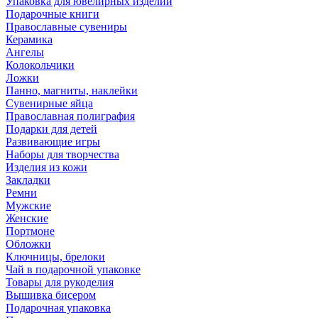
Упаковка для ювелирных изделий
Подарочные книги
Православные сувениры
Керамика
Ангелы
Колокольчики
Ложки
Панно, магниты, наклейки
Сувенирные яйца
Православная полиграфия
Подарки для детей
Развивающие игры
Наборы для творчества
Изделия из кожи
Закладки
Ремни
Мужские
Женские
Портмоне
Обложки
Ключницы, брелоки
Чай в подарочной упаковке
Товары для рукоделия
Вышивка бисером
Подарочная упаковка