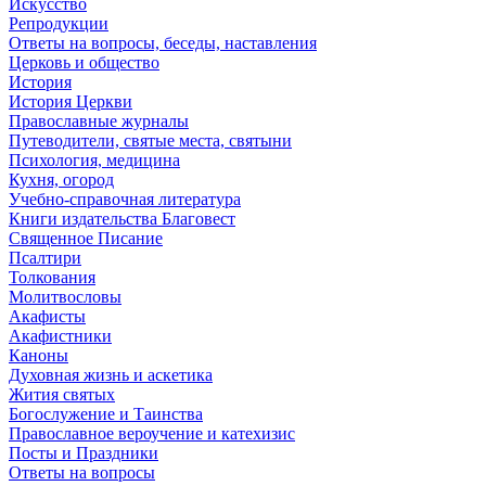
Искусство
Репродукции
Ответы на вопросы, беседы, наставления
Церковь и общество
История
История Церкви
Православные журналы
Путеводители, святые места, святыни
Психология, медицина
Кухня, огород
Учебно-справочная литература
Книги издательства Благовест
Священное Писание
Псалтири
Толкования
Молитвословы
Акафисты
Акафистники
Каноны
Духовная жизнь и аскетика
Жития святых
Богослужение и Таинства
Православное вероучение и катехизис
Посты и Праздники
Ответы на вопросы