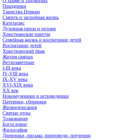
О храме и традициях
Праздники
Таинства Церкви
Смерть и загробная жизнь
Катехизис
Духовная проза и поэзия
Христианские притчи
Семейная жизнь и воспитание детей
Воспитание детей
Христианский брак
Жития святых
Ветхозаветные
I-III века
IV-VIII века
IX-XV века
XVI-XIX века
XX век
Новомученики и исповедники
Патерики, сборники
Жизнеописания
Святые отцы
Толкования
Богословие
Философия
Дневники, письма, проповеди, поучения