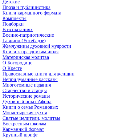
Детские
Проза и публицистика
Книги карманного формата
Комплекты
Подборки
В испытаниях
Военно-патриотические
Гавриил (Ургебадзе)
Жемчужины духовной мудрости
Книги к праздникам июля
Материнская молитва
О Богородице
О Кресте
Православные книги для женщин
Непридуманные рассказы
Многотомные издания
Старчество и старцы
Исторические романы
Духовный опыт Афона
Книги о семье Романовых
Монастырская кухня
Святые целители, молитвы
Воскресным школам
Карманный формат
Крупный шрифт