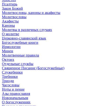
Псалтирь
Закон Божий
Молитвословы, каноны и акафисты
Молитвословы
Акафисты
Каноны
Молитвы в различных случаях
О молитве
Церковно-славянский язык
Богослужебные книги
Ирмологии
Минеи
Молитвенные правила
Октоих
Отдельные службы
Священное Писание (Богослужебные)
Служебники
Требники
Триоди
Часословы
Ноты и пение
Азы православия
Новоначальным
О богослужениях