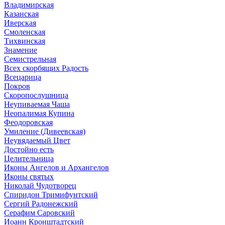
Владимирская
Казанская
Иверская
Смоленская
Тихвинская
Знамение
Семистрельная
Всех скорбящих Радость
Всецарица
Покров
Скоропослушница
Неупиваемая Чаша
Неопалимая Купина
Феодоровская
Умиление (Дивеевская)
Неувядаемый Цвет
Достойно есть
Целительница
Иконы Ангелов и Архангелов
Иконы святых
Николай Чудотворец
Спиридон Тримифунтский
Сергий Радонежский
Серафим Саровский
Иоанн Кронштадтский