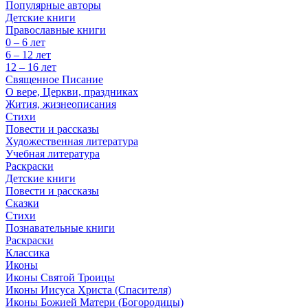
Популярные авторы
Детские книги
Православные книги
0 – 6 лет
6 – 12 лет
12 – 16 лет
Священное Писание
О вере, Церкви, праздниках
Жития, жизнеописания
Стихи
Повести и рассказы
Художественная литература
Учебная литература
Раскраски
Детские книги
Повести и рассказы
Сказки
Стихи
Познавательные книги
Раскраски
Классика
Иконы
Иконы Святой Троицы
Иконы Иисуса Христа (Спасителя)
Иконы Божией Матери (Богородицы)