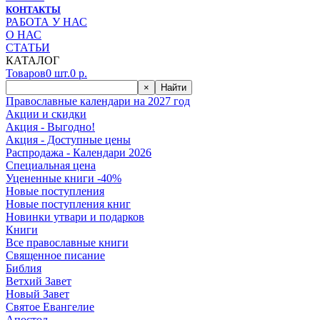
КОНТАКТЫ
РАБОТА У НАС
О НАС
СТАТЬИ
КАТАЛОГ
Товаров
0
шт.
0
р.
×
Найти
Православные календари на 2027 год
Акции и скидки
Акция - Выгодно!
Акция - Доступные цены
Распродажа - Календари 2026
Специальная цена
Уцененные книги -40%
Новые поступления
Новые поступления книг
Новинки утвари и подарков
Книги
Все православные книги
Священное писание
Библия
Ветхий Завет
Новый Завет
Святое Евангелие
Апостол