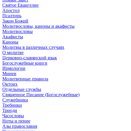
Святое Евангелие
Апостол
Псалтирь
Закон Божий
Молитвословы, каноны и акафисты
Молитвословы
Акафисты
Каноны
Молитвы в различных случаях
О молитве
Церковно-славянский язык
Богослужебные книги
Ирмологии
Минеи
Молитвенные правила
Октоих
Отдельные службы
Священное Писание (Богослужебные)
Служебники
Требники
Триоди
Часословы
Ноты и пение
Азы православия