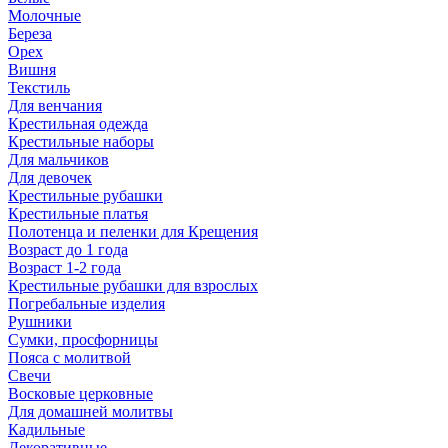
Молочные
Береза
Орех
Вишня
Текстиль
Для венчания
Крестильная одежда
Крестильные наборы
Для мальчиков
Для девочек
Крестильные рубашки
Крестильные платья
Полотенца и пеленки для Крещения
Возраст до 1 года
Возраст 1-2 года
Крестильные рубашки для взрослых
Погребальные изделия
Рушники
Сумки, просфорницы
Пояса с молитвой
Свечи
Восковые церковные
Для домашней молитвы
Кадильные
Декоративные