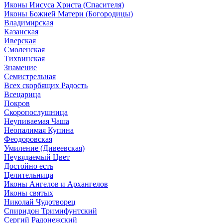
Иконы Иисуса Христа (Спасителя)
Иконы Божией Матери (Богородицы)
Владимирская
Казанская
Иверская
Смоленская
Тихвинская
Знамение
Семистрельная
Всех скорбящих Радость
Всецарица
Покров
Скоропослушница
Неупиваемая Чаша
Неопалимая Купина
Феодоровская
Умиление (Дивеевская)
Неувядаемый Цвет
Достойно есть
Целительница
Иконы Ангелов и Архангелов
Иконы святых
Николай Чудотворец
Спиридон Тримифунтский
Сергий Радонежский