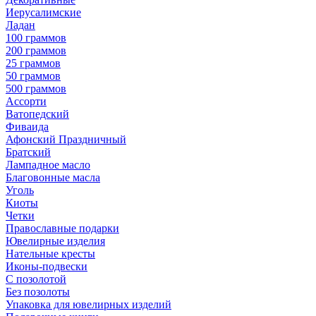
Иерусалимские
Ладан
100 граммов
200 граммов
25 граммов
50 граммов
500 граммов
Ассорти
Ватопедский
Фиваида
Афонский Праздничный
Братский
Лампадное масло
Благовонные масла
Уголь
Киоты
Четки
Православные подарки
Ювелирные изделия
Нательные кресты
Иконы-подвески
С позолотой
Без позолоты
Упаковка для ювелирных изделий