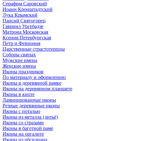
Серафим Саровский
Иоанн Кронштадтский
Лука Крымский
Паисий Святогорец
Гавриил Ургебадзе
Матрона Московская
Ксения Петербургская
Петр и Феврония
Царственные страстотерпцы
Соборы святых
Мужские имена
Женские имена
Иконы праздников
По материалу и оформлению
Иконы в деревянной рамке
Иконы на деревянном планшете
Иконы в киоте
Ламинированные иконы
Резные деревянные иконы
Иконы с поталью
Иконы из металла (литьё)
Иконы со стразами
Иконы в багетной раме
Иконы на оргалите
Иконы из обсидиана