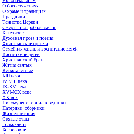
Новоначальным
О богослужениях
О храме и традициях
Праздники
Таинства Церкви
Смерть и загробная жизнь
Катехизис
Духовная проза и поэзия
Христианские притчи
Семейная жизнь и воспитание детей
Воспитание детей
Христианский брак
Жития святых
Ветхозаветные
I-III века
IV-VIII века
IX-XV века
XVI-XIX века
XX век
Новомученики и исповедники
Патерики, сборники
Жизнеописания
Святые отцы
Толкования
Богословие