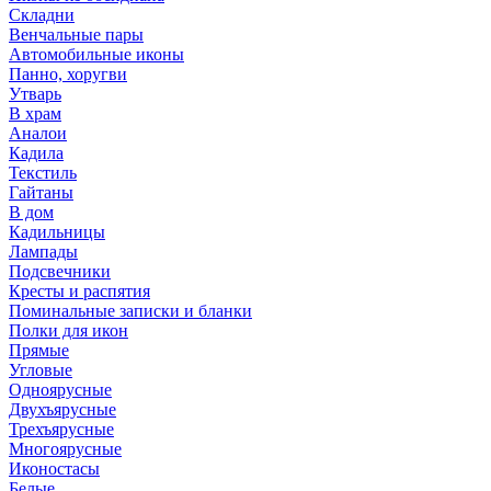
Складни
Венчальные пары
Автомобильные иконы
Панно, хоругви
Утварь
В храм
Аналои
Кадила
Текстиль
Гайтаны
В дом
Кадильницы
Лампады
Подсвечники
Кресты и распятия
Поминальные записки и бланки
Полки для икон
Прямые
Угловые
Одноярусные
Двухъярусные
Трехъярусные
Многоярусные
Иконостасы
Белые