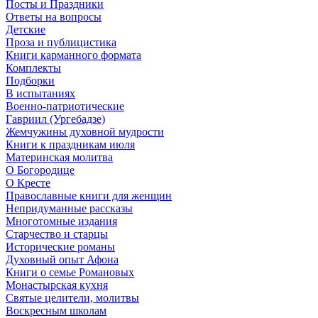
Посты и Праздники
Ответы на вопросы
Детские
Проза и публицистика
Книги карманного формата
Комплекты
Подборки
В испытаниях
Военно-патриотические
Гавриил (Ургебадзе)
Жемчужины духовной мудрости
Книги к праздникам июля
Материнская молитва
О Богородице
О Кресте
Православные книги для женщин
Непридуманные рассказы
Многотомные издания
Старчество и старцы
Исторические романы
Духовный опыт Афона
Книги о семье Романовых
Монастырская кухня
Святые целители, молитвы
Воскресным школам