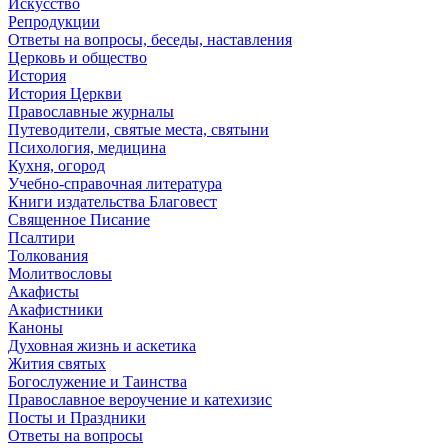
Искусство
Репродукции
Ответы на вопросы, беседы, наставления
Церковь и общество
История
История Церкви
Православные журналы
Путеводители, святые места, святыни
Психология, медицина
Кухня, огород
Учебно-справочная литература
Книги издательства Благовест
Священное Писание
Псалтири
Толкования
Молитвословы
Акафисты
Акафистники
Каноны
Духовная жизнь и аскетика
Жития святых
Богослужение и Таинства
Православное вероучение и катехизис
Посты и Праздники
Ответы на вопросы