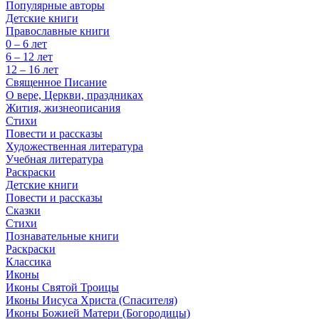
Популярные авторы
Детские книги
Православные книги
0 – 6 лет
6 – 12 лет
12 – 16 лет
Священное Писание
О вере, Церкви, праздниках
Жития, жизнеописания
Стихи
Повести и рассказы
Художественная литература
Учебная литература
Раскраски
Детские книги
Повести и рассказы
Сказки
Стихи
Познавательные книги
Раскраски
Классика
Иконы
Иконы Святой Троицы
Иконы Иисуса Христа (Спасителя)
Иконы Божией Матери (Богородицы)