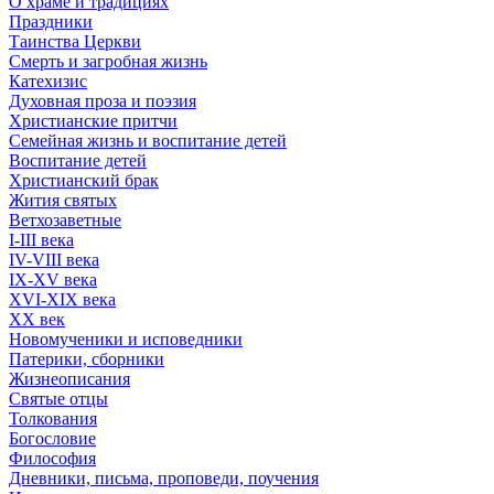
О храме и традициях
Праздники
Таинства Церкви
Смерть и загробная жизнь
Катехизис
Духовная проза и поэзия
Христианские притчи
Семейная жизнь и воспитание детей
Воспитание детей
Христианский брак
Жития святых
Ветхозаветные
I-III века
IV-VIII века
IX-XV века
XVI-XIX века
XX век
Новомученики и исповедники
Патерики, сборники
Жизнеописания
Святые отцы
Толкования
Богословие
Философия
Дневники, письма, проповеди, поучения