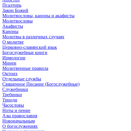
Псалтирь
Закон Божий
Молитвословы, каноны и акафисты
Молитвословы
Акафисты
Каноны
Молитвы в различных случаях
О молитве
Церковно-славянский язык
Богослужебные книги
Ирмологии
Минеи
Молитвенные правила
Октоих
Отдельные службы
Священное Писание (Богослужебные)
Служебники
Требники
Триоди
Часословы
Ноты и пение
Азы православия
Новоначальным
О богослужениях