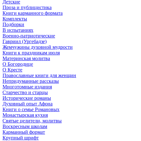
Детские
Проза и публицистика
Книги карманного формата
Комплекты
Подборки
В испытаниях
Военно-патриотические
Гавриил (Ургебадзе)
Жемчужины духовной мудрости
Книги к праздникам июля
Материнская молитва
О Богородице
О Кресте
Православные книги для женщин
Непридуманные рассказы
Многотомные издания
Старчество и старцы
Исторические романы
Духовный опыт Афона
Книги о семье Романовых
Монастырская кухня
Святые целители, молитвы
Воскресным школам
Карманный формат
Крупный шрифт