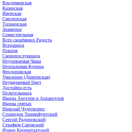
Владимирская
Казанская
Иверская
Смоленская
Тихвинская
Знамение
Семистрельная
Всех скорбящих Радость
Всецарица
Покров
Скоропослушница
Неупиваемая Чаша
Неопалимая Купина
Феодоровская
Умиление (Дивеевская)
Неувядаемый Цвет
Достойно есть
Целительница
Иконы Ангелов и Архангелов
Иконы святых
Николай Чудотворец
Спиридон Тримифунтский
Сергий Радонежский
Серафим Саровский
Иоанн Кронштадтский