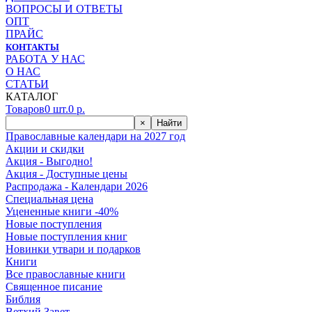
ВОПРОСЫ И ОТВЕТЫ
ОПТ
ПРАЙС
КОНТАКТЫ
РАБОТА У НАС
О НАС
СТАТЬИ
КАТАЛОГ
Товаров
0
шт.
0
р.
×
Найти
Православные календари на 2027 год
Акции и скидки
Акция - Выгодно!
Акция - Доступные цены
Распродажа - Календари 2026
Специальная цена
Уцененные книги -40%
Новые поступления
Новые поступления книг
Новинки утвари и подарков
Книги
Все православные книги
Священное писание
Библия
Ветхий Завет