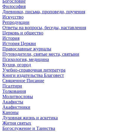
Богословие
Философия
Дневники, письма, проповеди, поучения
Искусство
Репродукции
Ответы на вопросы, беседы, наставления
Церковь и общество
История
История Церкви
Православные журналы
Путеводители, святые места, святыни
Психология, медицина
Кухня, огород
Учебно-справочная литература
Книги издательства Благовест
Священное Писание
Псалтири
Толкования
Молитвословы
Акафисты
Акафистники
Каноны
Духовная жизнь и аскетика
Жития святых
Богослужение и Таинства