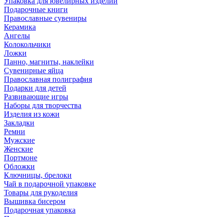
Упаковка для ювелирных изделий
Подарочные книги
Православные сувениры
Керамика
Ангелы
Колокольчики
Ложки
Панно, магниты, наклейки
Сувенирные яйца
Православная полиграфия
Подарки для детей
Развивающие игры
Наборы для творчества
Изделия из кожи
Закладки
Ремни
Мужские
Женские
Портмоне
Обложки
Ключницы, брелоки
Чай в подарочной упаковке
Товары для рукоделия
Вышивка бисером
Подарочная упаковка