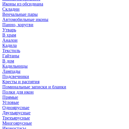
Иконы из обсидиана
Складни
Венчальные пары
Автомобильные иконы
Панно, хоругви
Утварь
В храм
Аналои
Кадила
Текстиль
Гайтаны
В дом
Кадильницы
Лампады
Подсвечники
Кресты и распятия
Поминальные записки и бланки
Полки для икон
Прямые
Угловые
Одноярусные
Двухъярусные
Трехъярусные
Многоярусные
Иконостасы