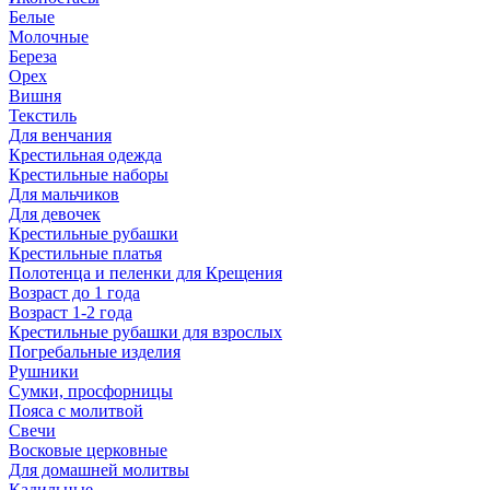
Белые
Молочные
Береза
Орех
Вишня
Текстиль
Для венчания
Крестильная одежда
Крестильные наборы
Для мальчиков
Для девочек
Крестильные рубашки
Крестильные платья
Полотенца и пеленки для Крещения
Возраст до 1 года
Возраст 1-2 года
Крестильные рубашки для взрослых
Погребальные изделия
Рушники
Сумки, просфорницы
Пояса с молитвой
Свечи
Восковые церковные
Для домашней молитвы
Кадильные