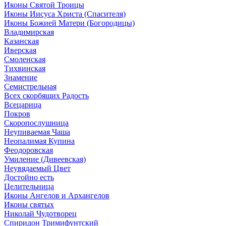
Иконы Святой Троицы
Иконы Иисуса Христа (Спасителя)
Иконы Божией Матери (Богородицы)
Владимирская
Казанская
Иверская
Смоленская
Тихвинская
Знамение
Семистрельная
Всех скорбящих Радость
Всецарица
Покров
Скоропослушница
Неупиваемая Чаша
Неопалимая Купина
Феодоровская
Умиление (Дивеевская)
Неувядаемый Цвет
Достойно есть
Целительница
Иконы Ангелов и Архангелов
Иконы святых
Николай Чудотворец
Спиридон Тримифунтский