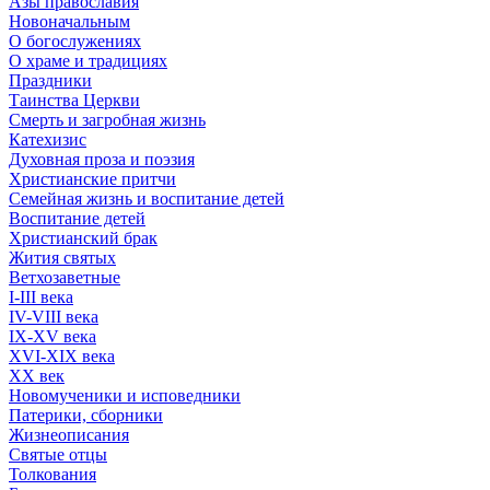
Азы православия
Новоначальным
О богослужениях
О храме и традициях
Праздники
Таинства Церкви
Смерть и загробная жизнь
Катехизис
Духовная проза и поэзия
Христианские притчи
Семейная жизнь и воспитание детей
Воспитание детей
Христианский брак
Жития святых
Ветхозаветные
I-III века
IV-VIII века
IX-XV века
XVI-XIX века
XX век
Новомученики и исповедники
Патерики, сборники
Жизнеописания
Святые отцы
Толкования