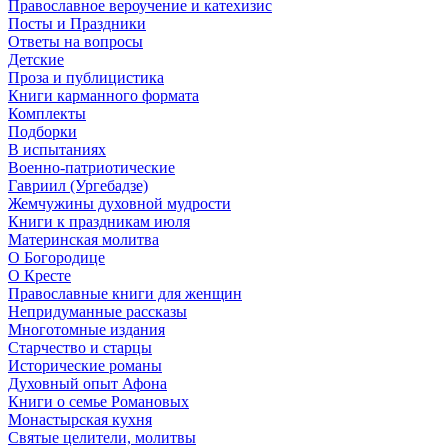
Православное вероучение и катехизис
Посты и Праздники
Ответы на вопросы
Детские
Проза и публицистика
Книги карманного формата
Комплекты
Подборки
В испытаниях
Военно-патриотические
Гавриил (Ургебадзе)
Жемчужины духовной мудрости
Книги к праздникам июля
Материнская молитва
О Богородице
О Кресте
Православные книги для женщин
Непридуманные рассказы
Многотомные издания
Старчество и старцы
Исторические романы
Духовный опыт Афона
Книги о семье Романовых
Монастырская кухня
Святые целители, молитвы