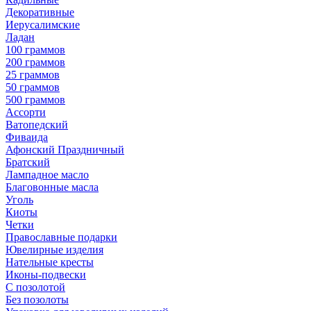
Декоративные
Иерусалимские
Ладан
100 граммов
200 граммов
25 граммов
50 граммов
500 граммов
Ассорти
Ватопедский
Фиваида
Афонский Праздничный
Братский
Лампадное масло
Благовонные масла
Уголь
Киоты
Четки
Православные подарки
Ювелирные изделия
Нательные кресты
Иконы-подвески
С позолотой
Без позолоты