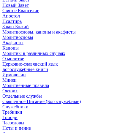
Новый Завет
Святое Евангелие
Апостол
Псалтирь
Закон Божий
Молитвословы, каноны и акафисты
Молитвословы
Акафисты
Каноны
Молитвы в различных случаях
О молитве
Церковно-славянский язык
Богослужебные книги
Ирмологии
Минеи
Молитвенные правила
Октоих
Отдельные службы
Священное Писание (Богослужебные)
Служебники
Требники
Триоди
Часословы
Ноты и пение