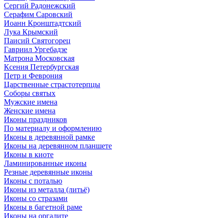
Сергий Радонежский
Серафим Саровский
Иоанн Кронштадтский
Лука Крымский
Паисий Святогорец
Гавриил Ургебадзе
Матрона Московская
Ксения Петербургская
Петр и Феврония
Царственные страстотерпцы
Соборы святых
Мужские имена
Женские имена
Иконы праздников
По материалу и оформлению
Иконы в деревянной рамке
Иконы на деревянном планшете
Иконы в киоте
Ламинированные иконы
Резные деревянные иконы
Иконы с поталью
Иконы из металла (литьё)
Иконы со стразами
Иконы в багетной раме
Иконы на оргалите