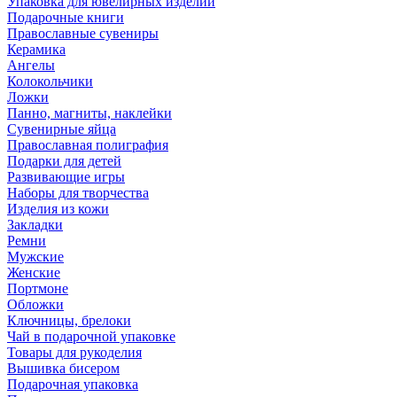
Упаковка для ювелирных изделий
Подарочные книги
Православные сувениры
Керамика
Ангелы
Колокольчики
Ложки
Панно, магниты, наклейки
Сувенирные яйца
Православная полиграфия
Подарки для детей
Развивающие игры
Наборы для творчества
Изделия из кожи
Закладки
Ремни
Мужские
Женские
Портмоне
Обложки
Ключницы, брелоки
Чай в подарочной упаковке
Товары для рукоделия
Вышивка бисером
Подарочная упаковка