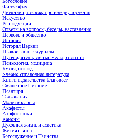
Богословие
Философия
Дневники, письма, проповеди, поучения
Искусство
Репродукции
Ответы на вопросы, беседы, наставления
Церковь и общество
История
История Церкви
Православные журналы
Путеводители, святые места, святыни
Психология, медицина
Кухня, огород
Учебно-справочная литература
Книги издательства Благовест
Священное Писание
Псалтири
Толкования
Молитвословы
Акафисты
Акафистники
Каноны
Духовная жизнь и аскетика
Жития святых
Богослужение и Таинства