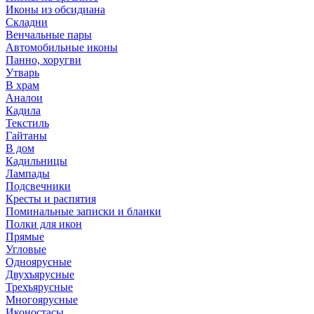
Иконы из обсидиана
Складни
Венчальные пары
Автомобильные иконы
Панно, хоругви
Утварь
В храм
Аналои
Кадила
Текстиль
Гайтаны
В дом
Кадильницы
Лампады
Подсвечники
Кресты и распятия
Поминальные записки и бланки
Полки для икон
Прямые
Угловые
Одноярусные
Двухъярусные
Трехъярусные
Многоярусные
Иконостасы