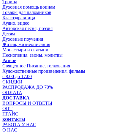
Троица
Духовная помощь воинам
Товары для паломников
Благоздравница
Аудио, видео
Авторская песня, поэзия
Детям
Духовные поучения
Жития, жизнеописания
Монастыри и святыни
Песнопения, звоны, молитвы
Разное
Священное Писание, толкования
Художественные произведения, фильмы
с 8:00 до 17:00
СКИДКИ
РАСПРОДАЖА ДО 70%
ОПЛАТА
ДОСТАВКА
ВОПРОСЫ И ОТВЕТЫ
ОПТ
ПРАЙС
КОНТАКТЫ
РАБОТА У НАС
О НАС