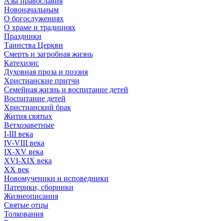
Азы православия
Новоначальным
О богослужениях
О храме и традициях
Праздники
Таинства Церкви
Смерть и загробная жизнь
Катехизис
Духовная проза и поэзия
Христианские притчи
Семейная жизнь и воспитание детей
Воспитание детей
Христианский брак
Жития святых
Ветхозаветные
I-III века
IV-VIII века
IX-XV века
XVI-XIX века
XX век
Новомученики и исповедники
Патерики, сборники
Жизнеописания
Святые отцы
Толкования