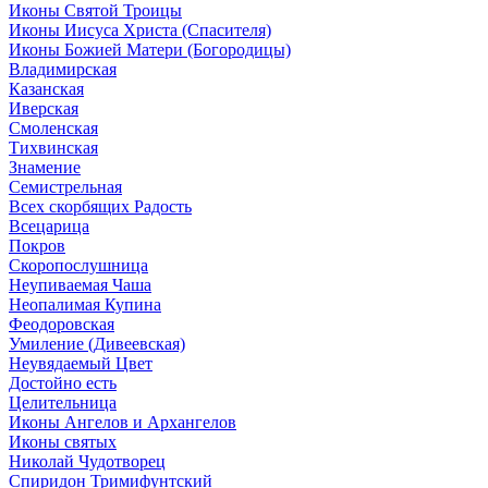
Иконы Святой Троицы
Иконы Иисуса Христа (Спасителя)
Иконы Божией Матери (Богородицы)
Владимирская
Казанская
Иверская
Смоленская
Тихвинская
Знамение
Семистрельная
Всех скорбящих Радость
Всецарица
Покров
Скоропослушница
Неупиваемая Чаша
Неопалимая Купина
Феодоровская
Умиление (Дивеевская)
Неувядаемый Цвет
Достойно есть
Целительница
Иконы Ангелов и Архангелов
Иконы святых
Николай Чудотворец
Спиридон Тримифунтский