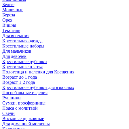
Белые
Молочные
Береза
Орех
Вишня
Текстиль
Для венчания
Крестильная одежда
Крестильные наборы
Для мальчиков
Для девочек
Крестильные рубашки
Крестильные платья
Полотенца и пеленки для Крещения
Возраст до 1 года
Возраст 1-2 года
Крестильные рубашки для взрослых
Погребальные изделия
Рушники
Сумки, просфорницы
Пояса с молитвой
Свечи
Восковые церковные
Для домашней молитвы
Кадильные