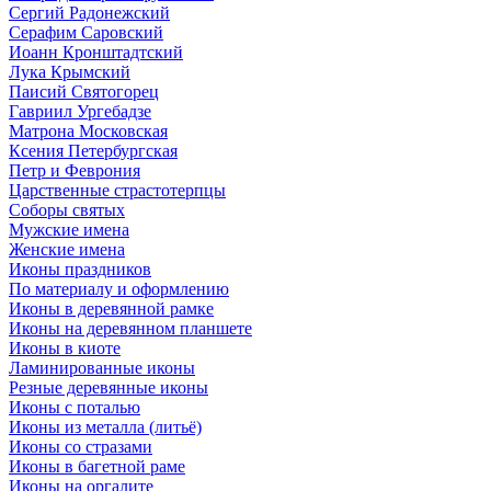
Сергий Радонежский
Серафим Саровский
Иоанн Кронштадтский
Лука Крымский
Паисий Святогорец
Гавриил Ургебадзе
Матрона Московская
Ксения Петербургская
Петр и Феврония
Царственные страстотерпцы
Соборы святых
Мужские имена
Женские имена
Иконы праздников
По материалу и оформлению
Иконы в деревянной рамке
Иконы на деревянном планшете
Иконы в киоте
Ламинированные иконы
Резные деревянные иконы
Иконы с поталью
Иконы из металла (литьё)
Иконы со стразами
Иконы в багетной раме
Иконы на оргалите