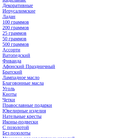
Декоративные
Иерусалимские
Ладан
100 граммов
200 граммов
25 граммов
50 граммов
500 граммов
Ассорти
Ватопедский
Фиваида
Афонский Праздничный
Братский
Лампадное масло
Благовонные масла
Уголь
Киоты
Четки
Православные подарки
Ювелирные изделия
Нательные кресты
Иконы-подвески
С позолотой
Без позолоты