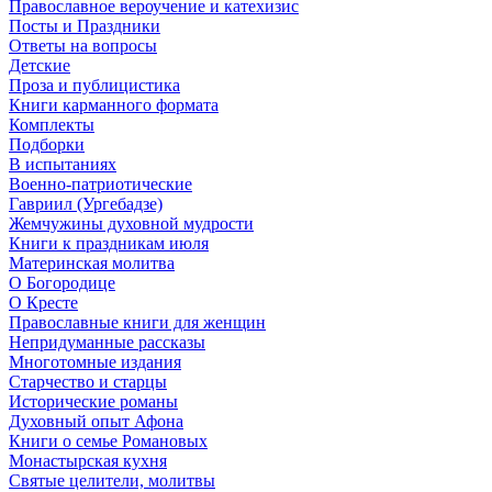
Православное вероучение и катехизис
Посты и Праздники
Ответы на вопросы
Детские
Проза и публицистика
Книги карманного формата
Комплекты
Подборки
В испытаниях
Военно-патриотические
Гавриил (Ургебадзе)
Жемчужины духовной мудрости
Книги к праздникам июля
Материнская молитва
О Богородице
О Кресте
Православные книги для женщин
Непридуманные рассказы
Многотомные издания
Старчество и старцы
Исторические романы
Духовный опыт Афона
Книги о семье Романовых
Монастырская кухня
Святые целители, молитвы