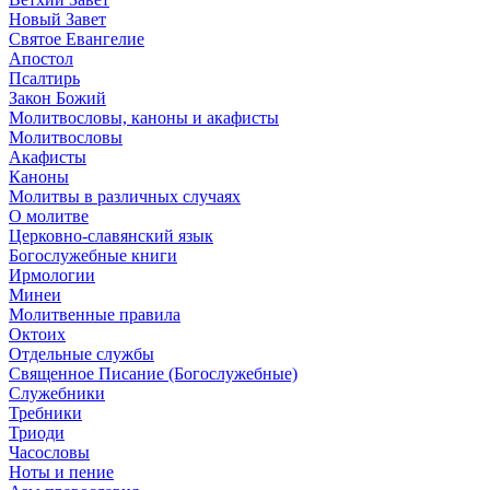
Новый Завет
Святое Евангелие
Апостол
Псалтирь
Закон Божий
Молитвословы, каноны и акафисты
Молитвословы
Акафисты
Каноны
Молитвы в различных случаях
О молитве
Церковно-славянский язык
Богослужебные книги
Ирмологии
Минеи
Молитвенные правила
Октоих
Отдельные службы
Священное Писание (Богослужебные)
Служебники
Требники
Триоди
Часословы
Ноты и пение