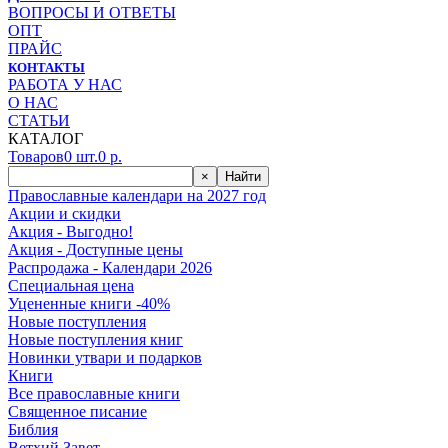
ВОПРОСЫ И ОТВЕТЫ
ОПТ
ПРАЙС
КОНТАКТЫ
РАБОТА У НАС
О НАС
СТАТЬИ
КАТАЛОГ
Товаров
0
шт.
0
р.
×
Найти
Православные календари на 2027 год
Акции и скидки
Акция - Выгодно!
Акция - Доступные цены
Распродажа - Календари 2026
Специальная цена
Уцененные книги -40%
Новые поступления
Новые поступления книг
Новинки утвари и подарков
Книги
Все православные книги
Священное писание
Библия
Ветхий Завет