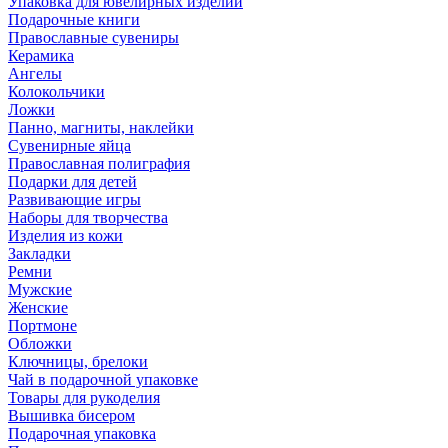
Упаковка для ювелирных изделий
Подарочные книги
Православные сувениры
Керамика
Ангелы
Колокольчики
Ложки
Панно, магниты, наклейки
Сувенирные яйца
Православная полиграфия
Подарки для детей
Развивающие игры
Наборы для творчества
Изделия из кожи
Закладки
Ремни
Мужские
Женские
Портмоне
Обложки
Ключницы, брелоки
Чай в подарочной упаковке
Товары для рукоделия
Вышивка бисером
Подарочная упаковка