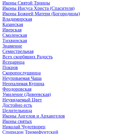
Иконы Святой Троицы
Иконы Иисуса Христа (Спасителя)
Иконы Божией Матери (Богородицы)
Владимирская
Казанская
Иверская
Смоленская
Тихвинская
Знамение
Семистрельная
Всех скорбящих Радость
Всецарица
Покров
Скоропослушница
Неупиваемая Чаша
Неопалимая Купина
Феодоровская
Умиление (Дивеевская)
Неувядаемый Цвет
Достойно есть
Целительница
Иконы Ангелов и Архангелов
Иконы святых
Николай Чудотворец
Спиридон Тримифунтский