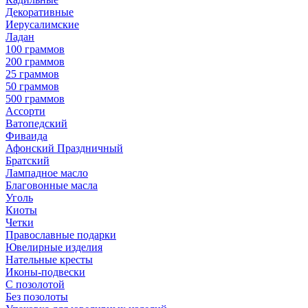
Декоративные
Иерусалимские
Ладан
100 граммов
200 граммов
25 граммов
50 граммов
500 граммов
Ассорти
Ватопедский
Фиваида
Афонский Праздничный
Братский
Лампадное масло
Благовонные масла
Уголь
Киоты
Четки
Православные подарки
Ювелирные изделия
Нательные кресты
Иконы-подвески
С позолотой
Без позолоты