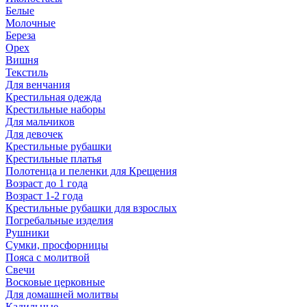
Белые
Молочные
Береза
Орех
Вишня
Текстиль
Для венчания
Крестильная одежда
Крестильные наборы
Для мальчиков
Для девочек
Крестильные рубашки
Крестильные платья
Полотенца и пеленки для Крещения
Возраст до 1 года
Возраст 1-2 года
Крестильные рубашки для взрослых
Погребальные изделия
Рушники
Сумки, просфорницы
Пояса с молитвой
Свечи
Восковые церковные
Для домашней молитвы
Кадильные