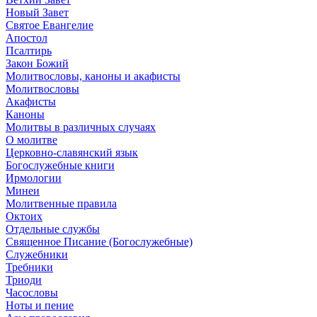
Новый Завет
Святое Евангелие
Апостол
Псалтирь
Закон Божий
Молитвословы, каноны и акафисты
Молитвословы
Акафисты
Каноны
Молитвы в различных случаях
О молитве
Церковно-славянский язык
Богослужебные книги
Ирмологии
Минеи
Молитвенные правила
Октоих
Отдельные службы
Священное Писание (Богослужебные)
Служебники
Требники
Триоди
Часословы
Ноты и пение