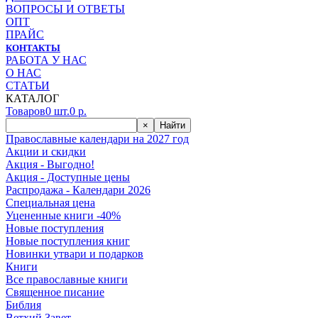
ВОПРОСЫ И ОТВЕТЫ
ОПТ
ПРАЙС
КОНТАКТЫ
РАБОТА У НАС
О НАС
СТАТЬИ
КАТАЛОГ
Товаров
0
шт.
0
р.
×
Найти
Православные календари на 2027 год
Акции и скидки
Акция - Выгодно!
Акция - Доступные цены
Распродажа - Календари 2026
Специальная цена
Уцененные книги -40%
Новые поступления
Новые поступления книг
Новинки утвари и подарков
Книги
Все православные книги
Священное писание
Библия
Ветхий Завет