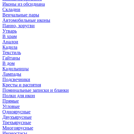
Иконы из обсидиана
Складни
Венчальные пары
Автомобильные иконы
Панно, хоругви
Утварь
В храм
Аналои
Кадила
Текстиль
Гайтаны
В дом
Кадильницы
Лампады
Подсвечники
Кресты и распятия
Поминальные записки и бланки
Полки для икон
Прямые
Угловые
Одноярусные
Двухъярусные
Трехъярусные
Многоярусные
Иконостасы