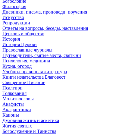
Богословие
Философия
Дневники, письма, проповеди, поучения
Искусство
Репродукции
Ответы на вопросы, беседы, наставления
Церковь и общество
История
История Церкви
Православные журналы
Путеводители, святые места, святыни
Психология, медицина
Кухня, огород
Учебно-справочная литература
Книги издательства Благовест
Священное Писание
Псалтири
Толкования
Молитвословы
Акафисты
Акафистники
Каноны
Духовная жизнь и аскетика
Жития святых
Богослужение и Таинства