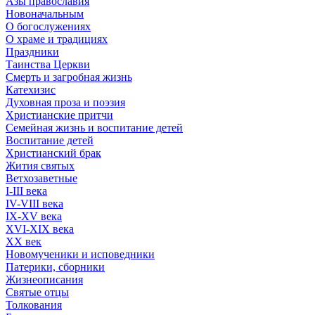
Азы православия
Новоначальным
О богослужениях
О храме и традициях
Праздники
Таинства Церкви
Смерть и загробная жизнь
Катехизис
Духовная проза и поэзия
Христианские притчи
Семейная жизнь и воспитание детей
Воспитание детей
Христианский брак
Жития святых
Ветхозаветные
I-III века
IV-VIII века
IX-XV века
XVI-XIX века
XX век
Новомученики и исповедники
Патерики, сборники
Жизнеописания
Святые отцы
Толкования