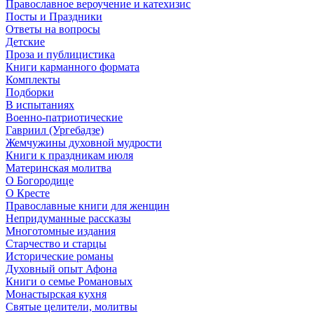
Православное вероучение и катехизис
Посты и Праздники
Ответы на вопросы
Детские
Проза и публицистика
Книги карманного формата
Комплекты
Подборки
В испытаниях
Военно-патриотические
Гавриил (Ургебадзе)
Жемчужины духовной мудрости
Книги к праздникам июля
Материнская молитва
О Богородице
О Кресте
Православные книги для женщин
Непридуманные рассказы
Многотомные издания
Старчество и старцы
Исторические романы
Духовный опыт Афона
Книги о семье Романовых
Монастырская кухня
Святые целители, молитвы