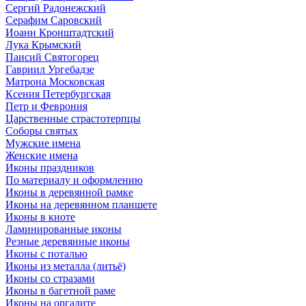
Сергий Радонежский
Серафим Саровский
Иоанн Кронштадтский
Лука Крымский
Паисий Святогорец
Гавриил Ургебадзе
Матрона Московская
Ксения Петербургская
Петр и Феврония
Царственные страстотерпцы
Соборы святых
Мужские имена
Женские имена
Иконы праздников
По материалу и оформлению
Иконы в деревянной рамке
Иконы на деревянном планшете
Иконы в киоте
Ламинированные иконы
Резные деревянные иконы
Иконы с поталью
Иконы из металла (литьё)
Иконы со стразами
Иконы в багетной раме
Иконы на оргалите