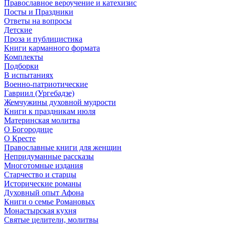
Православное вероучение и катехизис
Посты и Праздники
Ответы на вопросы
Детские
Проза и публицистика
Книги карманного формата
Комплекты
Подборки
В испытаниях
Военно-патриотические
Гавриил (Ургебадзе)
Жемчужины духовной мудрости
Книги к праздникам июля
Материнская молитва
О Богородице
О Кресте
Православные книги для женщин
Непридуманные рассказы
Многотомные издания
Старчество и старцы
Исторические романы
Духовный опыт Афона
Книги о семье Романовых
Монастырская кухня
Святые целители, молитвы