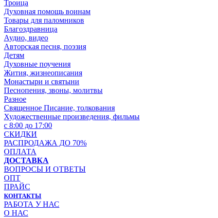
Троица
Духовная помощь воинам
Товары для паломников
Благоздравница
Аудио, видео
Авторская песня, поэзия
Детям
Духовные поучения
Жития, жизнеописания
Монастыри и святыни
Песнопения, звоны, молитвы
Разное
Священное Писание, толкования
Художественные произведения, фильмы
с 8:00 до 17:00
СКИДКИ
РАСПРОДАЖА ДО 70%
ОПЛАТА
ДОСТАВКА
ВОПРОСЫ И ОТВЕТЫ
ОПТ
ПРАЙС
КОНТАКТЫ
РАБОТА У НАС
О НАС