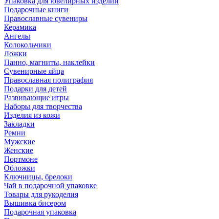
Упаковка для ювелирных изделий
Подарочные книги
Православные сувениры
Керамика
Ангелы
Колокольчики
Ложки
Панно, магниты, наклейки
Сувенирные яйца
Православная полиграфия
Подарки для детей
Развивающие игры
Наборы для творчества
Изделия из кожи
Закладки
Ремни
Мужские
Женские
Портмоне
Обложки
Ключницы, брелоки
Чай в подарочной упаковке
Товары для рукоделия
Вышивка бисером
Подарочная упаковка