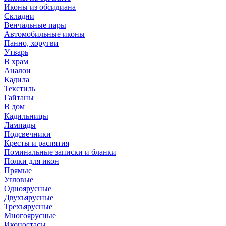
Иконы из обсидиана
Складни
Венчальные пары
Автомобильные иконы
Панно, хоругви
Утварь
В храм
Аналои
Кадила
Текстиль
Гайтаны
В дом
Кадильницы
Лампады
Подсвечники
Кресты и распятия
Поминальные записки и бланки
Полки для икон
Прямые
Угловые
Одноярусные
Двухъярусные
Трехъярусные
Многоярусные
Иконостасы