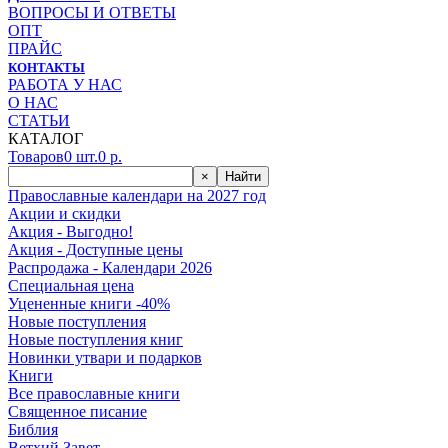
ВОПРОСЫ И ОТВЕТЫ
ОПТ
ПРАЙС
КОНТАКТЫ
РАБОТА У НАС
О НАС
СТАТЬИ
КАТАЛОГ
Товаров
0
шт.
0
р.
×
Найти
Православные календари на 2027 год
Акции и скидки
Акция - Выгодно!
Акция - Доступные цены
Распродажа - Календари 2026
Специальная цена
Уцененные книги -40%
Новые поступления
Новые поступления книг
Новинки утвари и подарков
Книги
Все православные книги
Священное писание
Библия
Ветхий Завет