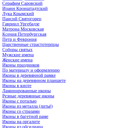
Серафим Саровский
Иоанн Кронштадтский
Лука Крымский
Паисий Святогорец
Гавриил Ургебадзе
Матрона Московская
Ксения Петербургская
Петр и Феврония
Царственные страстотерпцы
Соборы святых
Мужские имена
Женские имена
Иконы праздников
По материалу и оформлению
Иконы в деревянной рамке
Иконы на деревянном планшете
Иконы в киоте
Ламинированные иконы
Резные деревянные иконы
Иконы с поталью
Иконы из металла (литьё)
Иконы со стразами
Иконы в багетной раме
Иконы на оргалите
Иконы из обсидиана