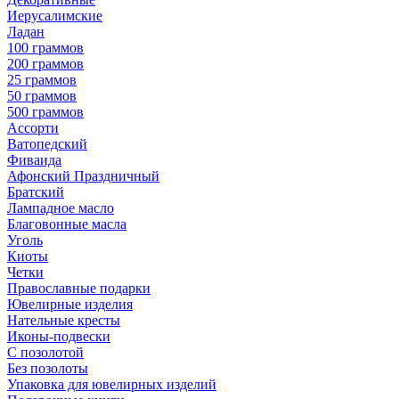
Иерусалимские
Ладан
100 граммов
200 граммов
25 граммов
50 граммов
500 граммов
Ассорти
Ватопедский
Фиваида
Афонский Праздничный
Братский
Лампадное масло
Благовонные масла
Уголь
Киоты
Четки
Православные подарки
Ювелирные изделия
Нательные кресты
Иконы-подвески
С позолотой
Без позолоты
Упаковка для ювелирных изделий