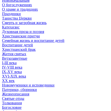
Новоначальным
О богослужениях
О храме и традициях
Праздники
Таинства Церкви
Смерть и загробная жизнь
Катехизис
Духовная проза и поэзия
Христианские притчи
Семейная жизнь и воспитание детей
Воспитание детей
Христианский брак
Жития святых
Ветхозаветные
I-III века
IV-VIII века
IX-XV века
XVI-XIX века
XX век
Новомученики и исповедники
Патерики, сборники
Жизнеописания
Святые отцы
Толкования
Богословие