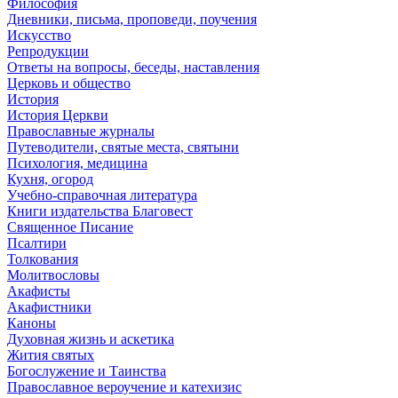
Философия
Дневники, письма, проповеди, поучения
Искусство
Репродукции
Ответы на вопросы, беседы, наставления
Церковь и общество
История
История Церкви
Православные журналы
Путеводители, святые места, святыни
Психология, медицина
Кухня, огород
Учебно-справочная литература
Книги издательства Благовест
Священное Писание
Псалтири
Толкования
Молитвословы
Акафисты
Акафистники
Каноны
Духовная жизнь и аскетика
Жития святых
Богослужение и Таинства
Православное вероучение и катехизис