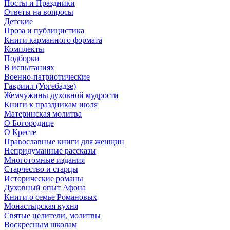
Посты и Праздники
Ответы на вопросы
Детские
Проза и публицистика
Книги карманного формата
Комплекты
Подборки
В испытаниях
Военно-патриотические
Гавриил (Ургебадзе)
Жемчужины духовной мудрости
Книги к праздникам июля
Материнская молитва
О Богородице
О Кресте
Православные книги для женщин
Непридуманные рассказы
Многотомные издания
Старчество и старцы
Исторические романы
Духовный опыт Афона
Книги о семье Романовых
Монастырская кухня
Святые целители, молитвы
Воскресным школам