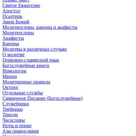
Святое Евангелие
Апостол
Псалтирь
Закон Божий
Молитвословы, каноны и акафисты
Молитвословы
Акафисты
Каноны
Молитвы в различных случаях
О молитве
Церковно-славянский язык
Богослужебные книги
Ирмологии
Минеи
Молитвенные правила
Октоих
Отдельные службы
Священное Писание (Богослужебные)
Служебники
Требники
Триоди
Часословы
Ноты и пение
Азы православия