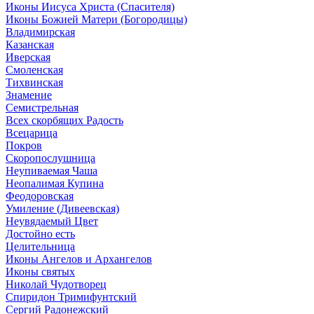
Иконы Иисуса Христа (Спасителя)
Иконы Божией Матери (Богородицы)
Владимирская
Казанская
Иверская
Смоленская
Тихвинская
Знамение
Семистрельная
Всех скорбящих Радость
Всецарица
Покров
Скоропослушница
Неупиваемая Чаша
Неопалимая Купина
Феодоровская
Умиление (Дивеевская)
Неувядаемый Цвет
Достойно есть
Целительница
Иконы Ангелов и Архангелов
Иконы святых
Николай Чудотворец
Спиридон Тримифунтский
Сергий Радонежский