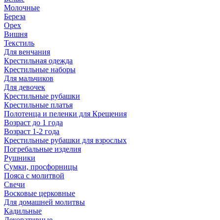
Молочные
Береза
Орех
Вишня
Текстиль
Для венчания
Крестильная одежда
Крестильные наборы
Для мальчиков
Для девочек
Крестильные рубашки
Крестильные платья
Полотенца и пеленки для Крещения
Возраст до 1 года
Возраст 1-2 года
Крестильные рубашки для взрослых
Погребальные изделия
Рушники
Сумки, просфорницы
Пояса с молитвой
Свечи
Восковые церковные
Для домашней молитвы
Кадильные
Декоративные