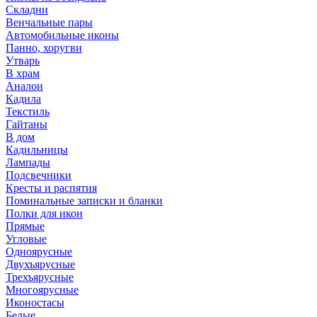
Складни
Венчальные пары
Автомобильные иконы
Панно, хоругви
Утварь
В храм
Аналои
Кадила
Текстиль
Гайтаны
В дом
Кадильницы
Лампады
Подсвечники
Кресты и распятия
Поминальные записки и бланки
Полки для икон
Прямые
Угловые
Одноярусные
Двухъярусные
Трехъярусные
Многоярусные
Иконостасы
Белые