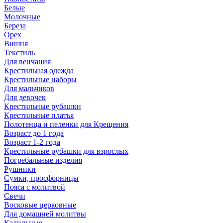
Белые
Молочные
Береза
Орех
Вишня
Текстиль
Для венчания
Крестильная одежда
Крестильные наборы
Для мальчиков
Для девочек
Крестильные рубашки
Крестильные платья
Полотенца и пеленки для Крещения
Возраст до 1 года
Возраст 1-2 года
Крестильные рубашки для взрослых
Погребальные изделия
Рушники
Сумки, просфорницы
Пояса с молитвой
Свечи
Восковые церковные
Для домашней молитвы
Кадильные