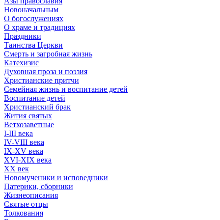
Азы православия
Новоначальным
О богослужениях
О храме и традициях
Праздники
Таинства Церкви
Смерть и загробная жизнь
Катехизис
Духовная проза и поэзия
Христианские притчи
Семейная жизнь и воспитание детей
Воспитание детей
Христианский брак
Жития святых
Ветхозаветные
I-III века
IV-VIII века
IX-XV века
XVI-XIX века
XX век
Новомученики и исповедники
Патерики, сборники
Жизнеописания
Святые отцы
Толкования