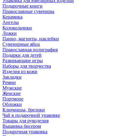
Упаковка для ювелирных изделий
Подарочные книги
Православные сувениры
Керамика
Ангелы
Колокольчики
Ложки
Панно, магниты, наклейки
Сувенирные яйца
Православная полиграфия
Подарки для детей
Развивающие игры
Наборы для творчества
Изделия из кожи
Закладки
Ремни
Мужские
Женские
Портмоне
Обложки
Ключницы, брелоки
Чай в подарочной упаковке
Товары для рукоделия
Вышивка бисером
Подарочная упаковка