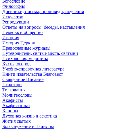
Богословие
Философия
Дневники, письма, проповеди, поучения
Искусство
Репродукции
Ответы на вопросы, беседы, наставления
Церковь и общество
История
История Церкви
Православные журналы
Путеводители, святые места, святыни
Психология, медицина
Кухня, огород
Учебно-справочная литература
Книги издательства Благовест
Священное Писание
Псалтири
Толкования
Молитвословы
Акафисты
Акафистники
Каноны
Духовная жизнь и аскетика
Жития святых
Богослужение и Таинства