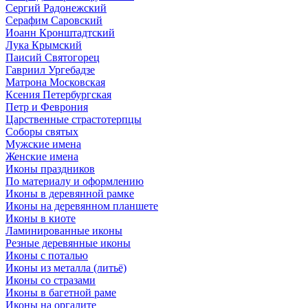
Сергий Радонежский
Серафим Саровский
Иоанн Кронштадтский
Лука Крымский
Паисий Святогорец
Гавриил Ургебадзе
Матрона Московская
Ксения Петербургская
Петр и Феврония
Царственные страстотерпцы
Соборы святых
Мужские имена
Женские имена
Иконы праздников
По материалу и оформлению
Иконы в деревянной рамке
Иконы на деревянном планшете
Иконы в киоте
Ламинированные иконы
Резные деревянные иконы
Иконы с поталью
Иконы из металла (литьё)
Иконы со стразами
Иконы в багетной раме
Иконы на оргалите