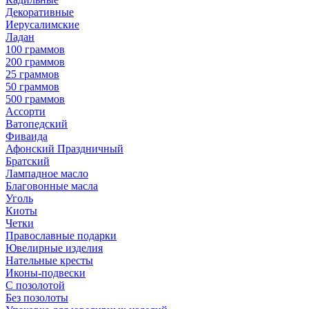
Декоративные
Иерусалимские
Ладан
100 граммов
200 граммов
25 граммов
50 граммов
500 граммов
Ассорти
Ватопедский
Фиваида
Афонский Праздничный
Братский
Лампадное масло
Благовонные масла
Уголь
Киоты
Четки
Православные подарки
Ювелирные изделия
Нательные кресты
Иконы-подвески
С позолотой
Без позолоты