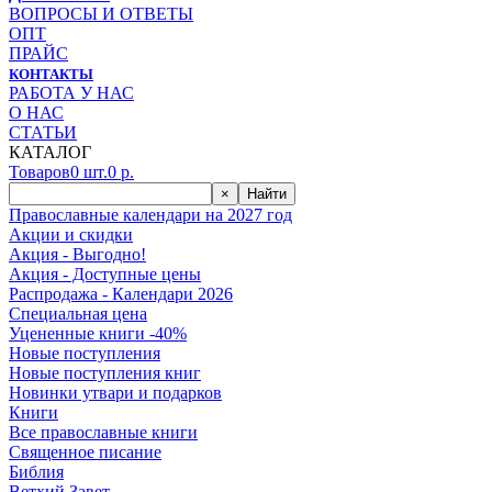
ВОПРОСЫ И ОТВЕТЫ
ОПТ
ПРАЙС
КОНТАКТЫ
РАБОТА У НАС
О НАС
СТАТЬИ
КАТАЛОГ
Товаров
0
шт.
0
р.
×
Найти
Православные календари на 2027 год
Акции и скидки
Акция - Выгодно!
Акция - Доступные цены
Распродажа - Календари 2026
Специальная цена
Уцененные книги -40%
Новые поступления
Новые поступления книг
Новинки утвари и подарков
Книги
Все православные книги
Священное писание
Библия
Ветхий Завет