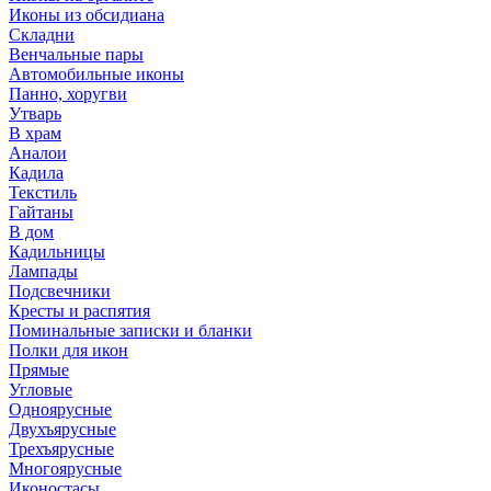
Иконы из обсидиана
Складни
Венчальные пары
Автомобильные иконы
Панно, хоругви
Утварь
В храм
Аналои
Кадила
Текстиль
Гайтаны
В дом
Кадильницы
Лампады
Подсвечники
Кресты и распятия
Поминальные записки и бланки
Полки для икон
Прямые
Угловые
Одноярусные
Двухъярусные
Трехъярусные
Многоярусные
Иконостасы