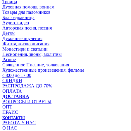
Троица
Духовная помощь воинам
Товары для паломников
Благоздравница
Аудио, видео
Авторская песня, поэзия
Детям
Духовные поучения
Жития, жизнеописания
Монастыри и святыни
Песнопения, звоны, молитвы
Разное
Священное Писание, толкования
Художественные произведения, фильмы
с 8:00 до 17:00
СКИДКИ
РАСПРОДАЖА ДО 70%
ОПЛАТА
ДОСТАВКА
ВОПРОСЫ И ОТВЕТЫ
ОПТ
ПРАЙС
КОНТАКТЫ
РАБОТА У НАС
О НАС