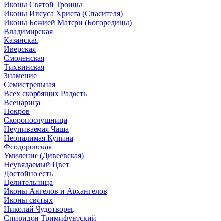
Иконы Святой Троицы
Иконы Иисуса Христа (Спасителя)
Иконы Божией Матери (Богородицы)
Владимирская
Казанская
Иверская
Смоленская
Тихвинская
Знамение
Семистрельная
Всех скорбящих Радость
Всецарица
Покров
Скоропослушница
Неупиваемая Чаша
Неопалимая Купина
Феодоровская
Умиление (Дивеевская)
Неувядаемый Цвет
Достойно есть
Целительница
Иконы Ангелов и Архангелов
Иконы святых
Николай Чудотворец
Спиридон Тримифунтский