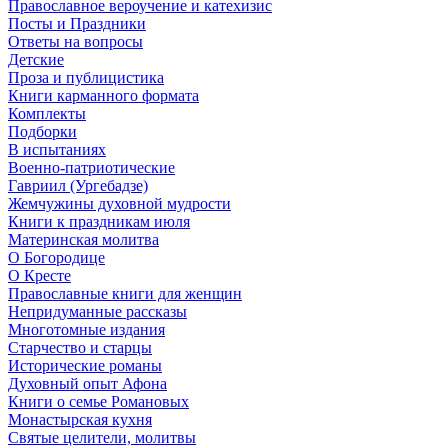
Православное вероучение и катехизис
Посты и Праздники
Ответы на вопросы
Детские
Проза и публицистика
Книги карманного формата
Комплекты
Подборки
В испытаниях
Военно-патриотические
Гавриил (Ургебадзе)
Жемчужины духовной мудрости
Книги к праздникам июля
Материнская молитва
О Богородице
О Кресте
Православные книги для женщин
Непридуманные рассказы
Многотомные издания
Старчество и старцы
Исторические романы
Духовный опыт Афона
Книги о семье Романовых
Монастырская кухня
Святые целители, молитвы