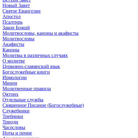
Новый Завет
Святое Евангелие
Апостол
Псалтирь
Закон Божий
Молитвословы, каноны и акафисты
Молитвословы
Акафисты
Каноны
Молитвы в различных случаях
О молитве
Церковно-славянский язык
Богослужебные книги
Ирмологии
Минеи
Молитвенные правила
Октоих
Отдельные службы
Священное Писание (Богослужебные)
Служебники
Требники
Триоди
Часословы
Ноты и пение