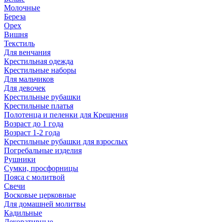
Молочные
Береза
Орех
Вишня
Текстиль
Для венчания
Крестильная одежда
Крестильные наборы
Для мальчиков
Для девочек
Крестильные рубашки
Крестильные платья
Полотенца и пеленки для Крещения
Возраст до 1 года
Возраст 1-2 года
Крестильные рубашки для взрослых
Погребальные изделия
Рушники
Сумки, просфорницы
Пояса с молитвой
Свечи
Восковые церковные
Для домашней молитвы
Кадильные
Декоративные