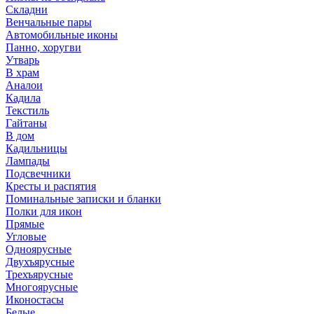
Складни
Венчальные пары
Автомобильные иконы
Панно, хоругви
Утварь
В храм
Аналои
Кадила
Текстиль
Гайтаны
В дом
Кадильницы
Лампады
Подсвечники
Кресты и распятия
Поминальные записки и бланки
Полки для икон
Прямые
Угловые
Одноярусные
Двухъярусные
Трехъярусные
Многоярусные
Иконостасы
Белые