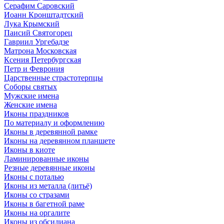
Серафим Саровский
Иоанн Кронштадтский
Лука Крымский
Паисий Святогорец
Гавриил Ургебадзе
Матрона Московская
Ксения Петербургская
Петр и Феврония
Царственные страстотерпцы
Соборы святых
Мужские имена
Женские имена
Иконы праздников
По материалу и оформлению
Иконы в деревянной рамке
Иконы на деревянном планшете
Иконы в киоте
Ламинированные иконы
Резные деревянные иконы
Иконы с поталью
Иконы из металла (литьё)
Иконы со стразами
Иконы в багетной раме
Иконы на оргалите
Иконы из обсидиана