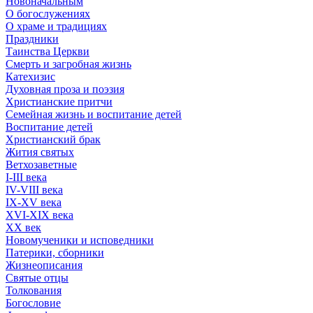
Новоначальным
О богослужениях
О храме и традициях
Праздники
Таинства Церкви
Смерть и загробная жизнь
Катехизис
Духовная проза и поэзия
Христианские притчи
Семейная жизнь и воспитание детей
Воспитание детей
Христианский брак
Жития святых
Ветхозаветные
I-III века
IV-VIII века
IX-XV века
XVI-XIX века
XX век
Новомученики и исповедники
Патерики, сборники
Жизнеописания
Святые отцы
Толкования
Богословие