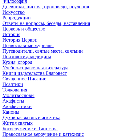
Философия
Дневники, письма, проповеди, поучения
Искусство
Репродукции
Ответы на вопросы, беседы, наставления
Церковь и общество
История
История Церкви
Православные журналы
Путеводители, святые места, святыни
Психология, медицина
Кухня, огород
Учебно-справочная литература
Книги издательства Благовест
Священное Писание
Псалтири
Толкования
Молитвословы
Акафисты
Акафистники
Каноны
Духовная жизнь и аскетика
Жития святых
Богослужение и Таинства
Православное вероучение и катехизис