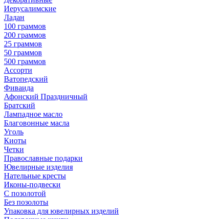
Иерусалимские
Ладан
100 граммов
200 граммов
25 граммов
50 граммов
500 граммов
Ассорти
Ватопедский
Фиваида
Афонский Праздничный
Братский
Лампадное масло
Благовонные масла
Уголь
Киоты
Четки
Православные подарки
Ювелирные изделия
Нательные кресты
Иконы-подвески
С позолотой
Без позолоты
Упаковка для ювелирных изделий