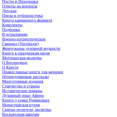
Посты и Праздники
Ответы на вопросы
Детские
Проза и публицистика
Книги карманного формата
Комплекты
Подборки
В испытаниях
Военно-патриотические
Гавриил (Ургебадзе)
Жемчужины духовной мудрости
Книги к праздникам июля
Материнская молитва
О Богородице
О Кресте
Православные книги для женщин
Непридуманные рассказы
Многотомные издания
Старчество и старцы
Исторические романы
Духовный опыт Афона
Книги о семье Романовых
Монастырская кухня
Святые целители, молитвы
Воскресным школам