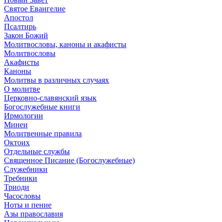
Святое Евангелие
Апостол
Псалтирь
Закон Божий
Молитвословы, каноны и акафисты
Молитвословы
Акафисты
Каноны
Молитвы в различных случаях
О молитве
Церковно-славянский язык
Богослужебные книги
Ирмологии
Минеи
Молитвенные правила
Октоих
Отдельные службы
Священное Писание (Богослужебные)
Служебники
Требники
Триоди
Часословы
Ноты и пение
Азы православия