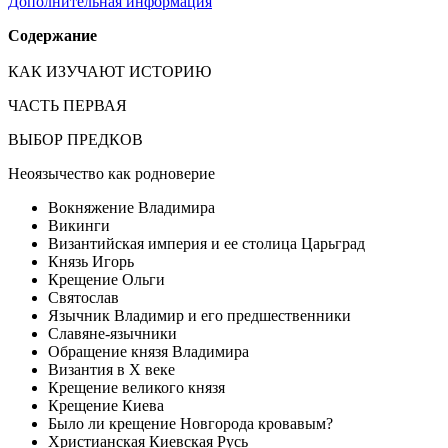
Дополнительная информация
Cодержание
КАК ИЗУЧАЮТ ИСТОРИЮ
ЧАСТЬ ПЕРВАЯ
ВЫБОР ПРЕДКОВ
Неоязычество как родноверие
Вокняжение Владимира
Викинги
Византийская империя и ее столица Царьград
Князь Игорь
Крещение Ольги
Святослав
Язычник Владимир и его предшественники
Славяне-язычники
Обращение князя Владимира
Византия в X веке
Крещение великого князя
Крещение Киева
Было ли крещение Новгорода кровавым?
Христианская Киевская Русь