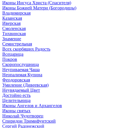
Иконы Иисуса Христа (Спасителя)
Иконы Божией Матери (Богородицы)
Владимирская
Казанская
Иверская
Смоленская
Тихвинская
Знамение
Семистрельная
Всех скорбящих Радость
Всецарица
Покров
Скоропослушница
Неупиваемая Чаша
Неопалимая Купина
Феодоровская
Умиление (Дивеевская)
Неувядаемый Цвет
Достойно есть
Целительница
Иконы Ангелов и Архангелов
Иконы святых
Николай Чудотворец
Спиридон Тримифунтский
Сергий Радонежский