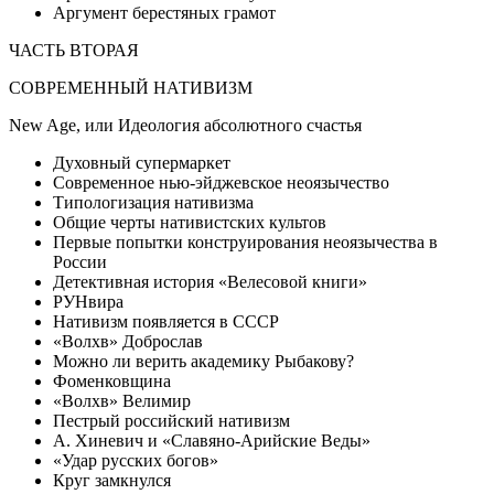
Аргумент берестяных грамот
ЧАСТЬ ВТОРАЯ
СОВРЕМЕННЫЙ НАТИВИЗМ
New Age, или Идеология абсолютного счастья
Духовный супермаркет
Современное нью-эйджевское неоязычество
Типологизация нативизма
Общие черты нативистских культов
Первые попытки конструирования неоязычества в
России
Детективная история «Велесовой книги»
РУНвира
Нативизм появляется в СССР
«Волхв» Доброслав
Можно ли верить академику Рыбакову?
Фоменковщина
«Волхв» Велимир
Пестрый российский нативизм
А. Хиневич и «Славяно-Арийские Веды»
«Удар русских богов»
Круг замкнулся