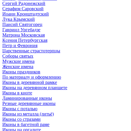
Сергий Радонежский
Серафим Саровский
Иоанн Кронштадтский
Лука Крымский
Паисий Святогорец
Гавриил Ургебадзе
Матрона Московская
Ксения Петербургская
Петр и Феврония
Царственные страстотерпцы
Соборы святых
Мужские имена
Женские имена
Иконы праздников
По материалу и оформлению
Иконы в деревянной рамке
Иконы на деревянном планшете
Иконы в киоте
Ламинированные иконы
Резные деревянные иконы
Иконы с поталью
Иконы из металла (литьё)
Иконы со стразами
Иконы в багетной раме
Иконы на оргалите