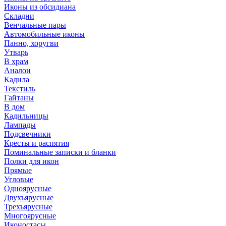
Иконы из обсидиана
Складни
Венчальные пары
Автомобильные иконы
Панно, хоругви
Утварь
В храм
Аналои
Кадила
Текстиль
Гайтаны
В дом
Кадильницы
Лампады
Подсвечники
Кресты и распятия
Поминальные записки и бланки
Полки для икон
Прямые
Угловые
Одноярусные
Двухъярусные
Трехъярусные
Многоярусные
Иконостасы