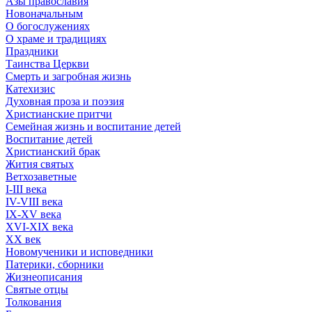
Азы православия
Новоначальным
О богослужениях
О храме и традициях
Праздники
Таинства Церкви
Смерть и загробная жизнь
Катехизис
Духовная проза и поэзия
Христианские притчи
Семейная жизнь и воспитание детей
Воспитание детей
Христианский брак
Жития святых
Ветхозаветные
I-III века
IV-VIII века
IX-XV века
XVI-XIX века
XX век
Новомученики и исповедники
Патерики, сборники
Жизнеописания
Святые отцы
Толкования