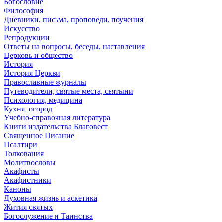
Богословие
Философия
Дневники, письма, проповеди, поучения
Искусство
Репродукции
Ответы на вопросы, беседы, наставления
Церковь и общество
История
История Церкви
Православные журналы
Путеводители, святые места, святыни
Психология, медицина
Кухня, огород
Учебно-справочная литература
Книги издательства Благовест
Священное Писание
Псалтири
Толкования
Молитвословы
Акафисты
Акафистники
Каноны
Духовная жизнь и аскетика
Жития святых
Богослужение и Таинства