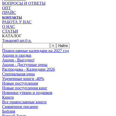
ВОПРОСЫ И ОТВЕТЫ
ОПТ
ПРАЙС
КОНТАКТЫ
РАБОТА У НАС
О НАС
СТАТЬИ
КАТАЛОГ
Товаров
0
шт.
0
р.
×
Найти
Православные календари на 2027 год
Акции и скидки
Акция - Выгодно!
Акция - Доступные цены
Распродажа - Календари 2026
Специальная цена
Уцененные книги -40%
Новые поступления
Новые поступления книг
Новинки утвари и подарков
Книги
Все православные книги
Священное писание
Библия
Ветхий Завет