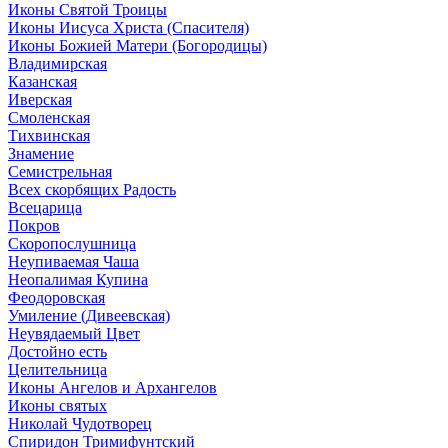
Иконы Святой Троицы
Иконы Иисуса Христа (Спасителя)
Иконы Божией Матери (Богородицы)
Владимирская
Казанская
Иверская
Смоленская
Тихвинская
Знамение
Семистрельная
Всех скорбящих Радость
Всецарица
Покров
Скоропослушница
Неупиваемая Чаша
Неопалимая Купина
Феодоровская
Умиление (Дивеевская)
Неувядаемый Цвет
Достойно есть
Целительница
Иконы Ангелов и Архангелов
Иконы святых
Николай Чудотворец
Спиридон Тримифунтский