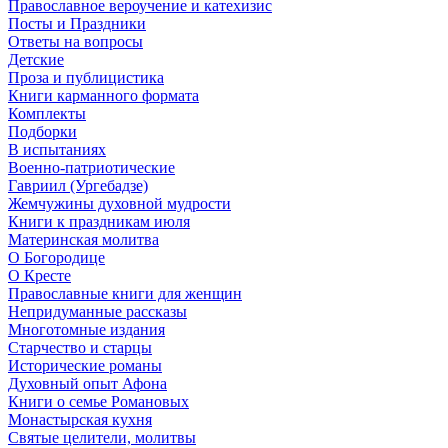
Православное вероучение и катехизис
Посты и Праздники
Ответы на вопросы
Детские
Проза и публицистика
Книги карманного формата
Комплекты
Подборки
В испытаниях
Военно-патриотические
Гавриил (Ургебадзе)
Жемчужины духовной мудрости
Книги к праздникам июля
Материнская молитва
О Богородице
О Кресте
Православные книги для женщин
Непридуманные рассказы
Многотомные издания
Старчество и старцы
Исторические романы
Духовный опыт Афона
Книги о семье Романовых
Монастырская кухня
Святые целители, молитвы