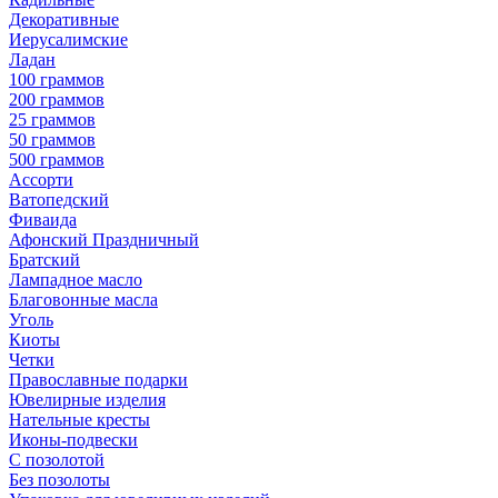
Декоративные
Иерусалимские
Ладан
100 граммов
200 граммов
25 граммов
50 граммов
500 граммов
Ассорти
Ватопедский
Фиваида
Афонский Праздничный
Братский
Лампадное масло
Благовонные масла
Уголь
Киоты
Четки
Православные подарки
Ювелирные изделия
Нательные кресты
Иконы-подвески
С позолотой
Без позолоты