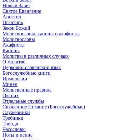
Новый Завет
Святое Евангелие
Апостол
Псалтирь
Закон Божий
Молитвословы, каноны и акафисты
Молитвословы
Акафисты
Каноны
Молитвы в различных случаях
О молитве
Церковно-славянский язык
Богослужебные книги
Ирмологии
Минеи
Молитвенные правила
Октоих
Отдельные службы
Священное Писание (Богослужебные)
Служебники
Требники
Триоди
Часословы
Ноты и пение