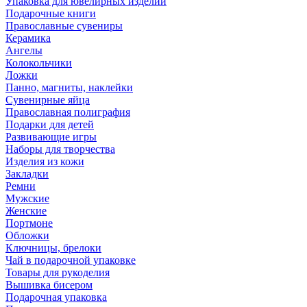
Упаковка для ювелирных изделий
Подарочные книги
Православные сувениры
Керамика
Ангелы
Колокольчики
Ложки
Панно, магниты, наклейки
Сувенирные яйца
Православная полиграфия
Подарки для детей
Развивающие игры
Наборы для творчества
Изделия из кожи
Закладки
Ремни
Мужские
Женские
Портмоне
Обложки
Ключницы, брелоки
Чай в подарочной упаковке
Товары для рукоделия
Вышивка бисером
Подарочная упаковка