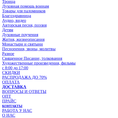
Троица
Духовная помощь воинам
Товары для паломников
Благоздравница
Аудио, видео
Авторская песня, поэзия
Детям
Духовные поучения
Жития, жизнеописания
Монастыри и святыни
Песнопения, звоны, молитвы
Разное
Священное Писание, толкования
Художественные произведения, фильмы
с 8:00 до 17:00
СКИДКИ
РАСПРОДАЖА ДО 70%
ОПЛАТА
ДОСТАВКА
ВОПРОСЫ И ОТВЕТЫ
ОПТ
ПРАЙС
КОНТАКТЫ
РАБОТА У НАС
О НАС