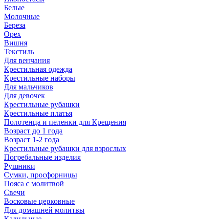
Белые
Молочные
Береза
Орех
Вишня
Текстиль
Для венчания
Крестильная одежда
Крестильные наборы
Для мальчиков
Для девочек
Крестильные рубашки
Крестильные платья
Полотенца и пеленки для Крещения
Возраст до 1 года
Возраст 1-2 года
Крестильные рубашки для взрослых
Погребальные изделия
Рушники
Сумки, просфорницы
Пояса с молитвой
Свечи
Восковые церковные
Для домашней молитвы
Кадильные