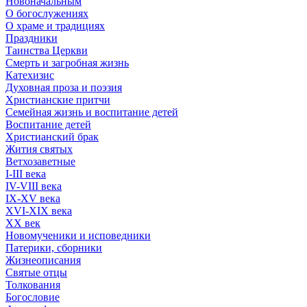
Новоначальным
О богослужениях
О храме и традициях
Праздники
Таинства Церкви
Смерть и загробная жизнь
Катехизис
Духовная проза и поэзия
Христианские притчи
Семейная жизнь и воспитание детей
Воспитание детей
Христианский брак
Жития святых
Ветхозаветные
I-III века
IV-VIII века
IX-XV века
XVI-XIX века
XX век
Новомученики и исповедники
Патерики, сборники
Жизнеописания
Святые отцы
Толкования
Богословие