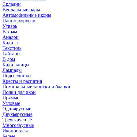
Складни
Венчальные пары
Автомобильные иконы
Панно, хоругви
Утварь
В храм
Аналои
Кадила
Текстиль
Гайтаны
В дом
Кадильницы
Лампады
Подсвечники
Кресты и распятия
Поминальные записки и бланки
Полки для икон
Прямые
Угловые
Одноярусные
Двухъярусные
Трехъярусные
Многоярусные
Иконостасы
Белые