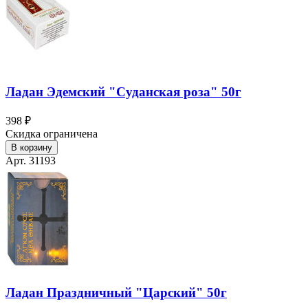
Ладан Эдемский "Суданская роза" 50г
398 ₽
Скидка ограничена
В корзину
Арт. 31193
Ладан Праздничный "Царский" 50г