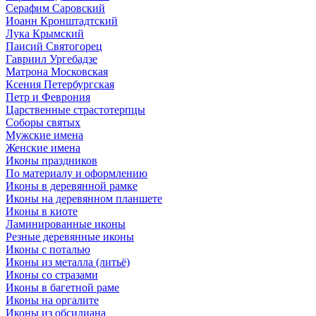
Серафим Саровский
Иоанн Кронштадтский
Лука Крымский
Паисий Святогорец
Гавриил Ургебадзе
Матрона Московская
Ксения Петербургская
Петр и Феврония
Царственные страстотерпцы
Соборы святых
Мужские имена
Женские имена
Иконы праздников
По материалу и оформлению
Иконы в деревянной рамке
Иконы на деревянном планшете
Иконы в киоте
Ламинированные иконы
Резные деревянные иконы
Иконы с поталью
Иконы из металла (литьё)
Иконы со стразами
Иконы в багетной раме
Иконы на оргалите
Иконы из обсидиана