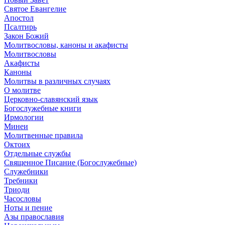
Святое Евангелие
Апостол
Псалтирь
Закон Божий
Молитвословы, каноны и акафисты
Молитвословы
Акафисты
Каноны
Молитвы в различных случаях
О молитве
Церковно-славянский язык
Богослужебные книги
Ирмологии
Минеи
Молитвенные правила
Октоих
Отдельные службы
Священное Писание (Богослужебные)
Служебники
Требники
Триоди
Часословы
Ноты и пение
Азы православия