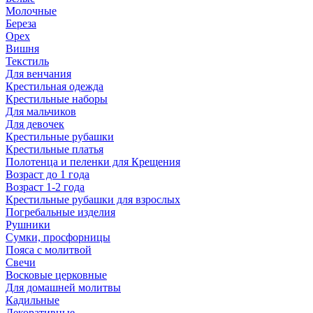
Молочные
Береза
Орех
Вишня
Текстиль
Для венчания
Крестильная одежда
Крестильные наборы
Для мальчиков
Для девочек
Крестильные рубашки
Крестильные платья
Полотенца и пеленки для Крещения
Возраст до 1 года
Возраст 1-2 года
Крестильные рубашки для взрослых
Погребальные изделия
Рушники
Сумки, просфорницы
Пояса с молитвой
Свечи
Восковые церковные
Для домашней молитвы
Кадильные
Декоративные