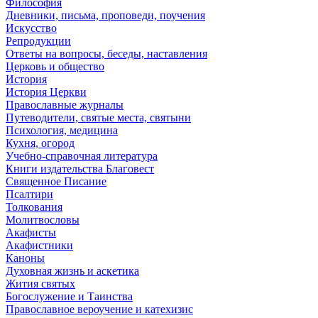
Философия
Дневники, письма, проповеди, поучения
Искусство
Репродукции
Ответы на вопросы, беседы, наставления
Церковь и общество
История
История Церкви
Православные журналы
Путеводители, святые места, святыни
Психология, медицина
Кухня, огород
Учебно-справочная литература
Книги издательства Благовест
Священное Писание
Псалтири
Толкования
Молитвословы
Акафисты
Акафистники
Каноны
Духовная жизнь и аскетика
Жития святых
Богослужение и Таинства
Православное вероучение и катехизис