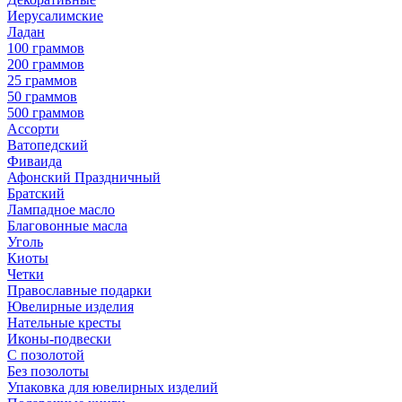
Иерусалимские
Ладан
100 граммов
200 граммов
25 граммов
50 граммов
500 граммов
Ассорти
Ватопедский
Фиваида
Афонский Праздничный
Братский
Лампадное масло
Благовонные масла
Уголь
Киоты
Четки
Православные подарки
Ювелирные изделия
Нательные кресты
Иконы-подвески
С позолотой
Без позолоты
Упаковка для ювелирных изделий