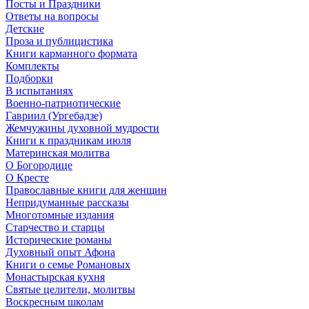
Посты и Праздники
Ответы на вопросы
Детские
Проза и публицистика
Книги карманного формата
Комплекты
Подборки
В испытаниях
Военно-патриотические
Гавриил (Ургебадзе)
Жемчужины духовной мудрости
Книги к праздникам июля
Материнская молитва
О Богородице
О Кресте
Православные книги для женщин
Непридуманные рассказы
Многотомные издания
Старчество и старцы
Исторические романы
Духовный опыт Афона
Книги о семье Романовых
Монастырская кухня
Святые целители, молитвы
Воскресным школам