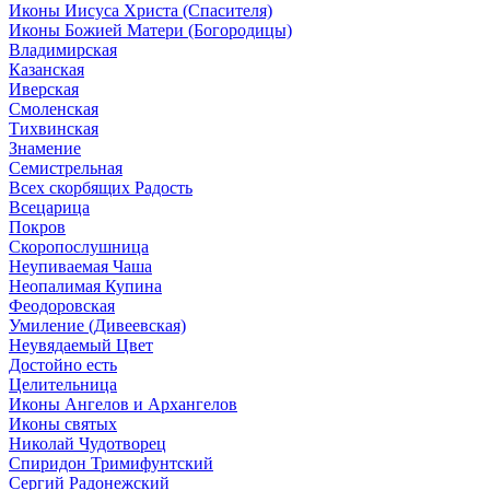
Иконы Иисуса Христа (Спасителя)
Иконы Божией Матери (Богородицы)
Владимирская
Казанская
Иверская
Смоленская
Тихвинская
Знамение
Семистрельная
Всех скорбящих Радость
Всецарица
Покров
Скоропослушница
Неупиваемая Чаша
Неопалимая Купина
Феодоровская
Умиление (Дивеевская)
Неувядаемый Цвет
Достойно есть
Целительница
Иконы Ангелов и Архангелов
Иконы святых
Николай Чудотворец
Спиридон Тримифунтский
Сергий Радонежский